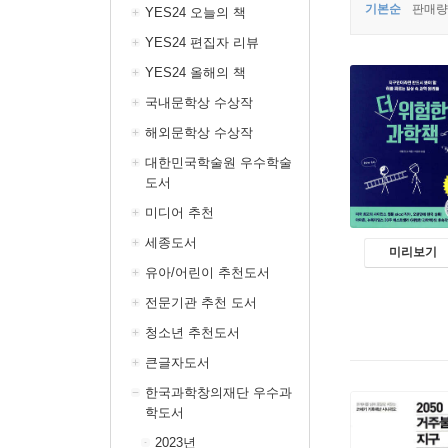
기본순
판매량
YES24 오늘의 책
YES24 편집자 리뷰
YES24 올해의 책
국내문학상 수상작
해외문학상 수상작
대한민국학술원 우수학술
도서
미디어 추천
세종도서
미리보기
유아/어린이 추천도서
전문기관 추천 도서
청소년 추천도서
큰글자도서
한국과학창의재단 우수과
학도서
2023년