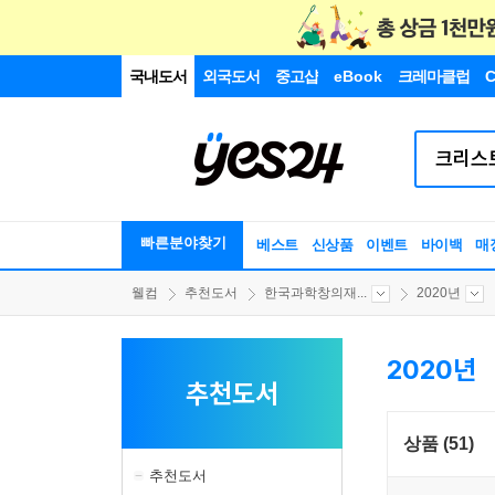
국내도서
외국도서
중고샵
eBook
크레마클럽
C
빠른분야찾기
베스트
신상품
이벤트
바이백
매
웰컴
추천도서
한국과학창의재...
2020년
2020년
추천도서
상품 (51)
추천도서