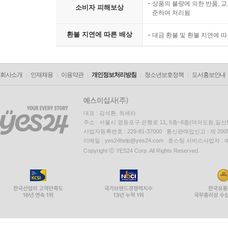
상품의 불량에 의한 반품, 교
소비자 피해보상
준하여 처리됨
환불 지연에 따른 배상
대금 환불 및 환불 지연에 
회사소개
인재채용
이용약관
개인정보처리방침
청소년보호정책
도서홍보안내
대표 : 김석환, 최세라
주소 : 서울시 영등포구 은행로 11, 5층~6층(여의도동,일신
사업자등록번호 : 229-81-37000 통신판매업신고 : 제 200
이메일 : yes24help@yes24.com 호스팅 서비스사업자 :
Copyright ⓒ YES24 Corp. All Rights Reserved.