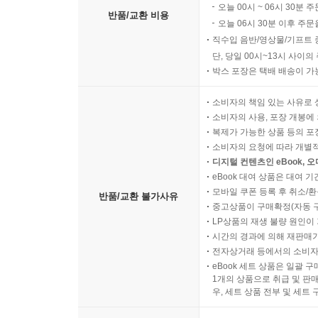
오늘 00시 ~ 06시 30분 
반품/교환 비용
오늘 06시 30분 이후 주문
직수입 음반/영상물/기프트 
단, 당일 00시~13시 사이
박스 포장은 택배 배송이 가
소비자의 책임 있는 사유로 
소비자의 사용, 포장 개봉에 
복제가 가능한 상품 등의 포장을 
소비자의 요청에 따라 개별
디지털 컨텐츠인 eBook, 
eBook 대여 상품은 대여 기
모바일 쿠폰 등록 후 취소/환
반품/교환 불가사유
중고상품이 구매확정(자동 
LP상품의 재생 불량 원인이 기
시간의 경과에 의해 재판매가
전자상거래 등에서의 소비자
eBook 세트 상품은 일괄 
1개의 상품으로 취급 및 판매
우, 세트 상품 전부 및 세트