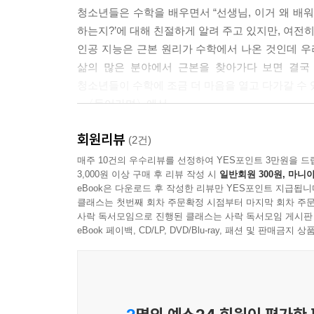
--- 「7강 미분과 적분」 중에서
청소년들은 수학을 배우면서 “선생님, 이거 왜 배워
하는지?’에 대해 친절하게 알려 주고 있지만, 여전
1950년대에는 컴퓨터를 활용한 워 게임이 등장했습
인공 지능은 근본 원리가 수학에서 나온 것인데 우
전투 훈련이나 컴퓨터 워 게임으로 진행하면 실제 
삶의 많은 분야에서 근본을 찾아가다 보면 결국
민간에서 사용되는 워 게임은 처음에는 지도와 말
청소년들이 수학에 조금 더 마음을 열고 다가갈 수
부를 즉각 알기 어렵기 때문에 보드게임 방식으로 만
- 〈들어가며〉에서
이션 게임이 등장하게 됩니다. 자원을 채굴, 육성
니다. 처음에는 〈스타크래프트〉, 〈워크래프트〉와 
회원리뷰
수학은 각 시대와 문명이 해결해야 할 과제와 함께 
(2건)
기를 끌었습니다.
과제를 풀어나가는 데 수학이 직접적 또는 간접적
매주 10건의 우수리뷰를 선정하여 YES포인트 3만원을 드
--- 「10강 게임 이론」 중에서
3,000원 이상 구매 후 리뷰 작성 시
일반회원 300원, 마니아
알게 모르게 사용된 수학의 역사를 알고 그 원리
eBook은 다운로드 후 작성한 리뷰만 YES포인트 지급됩니
겁먹기엔 이르다. 이 책을 읽으며 수학의 역사를 
처음 주판이 만들어졌을 때 많은 도움을 받았지만
클래스는 첫번째 회차 주문확정 시점부터 마지막 회차 주문
역사》와 함께 읽으면 좋을 자료도 소개하고 있으니 
사락 독서모임으로 진행된 클래스는 사락 독서모임 게시판
인간이었지요. 그렇지만 프로그램된 연산을 스스로
eBook 페이백, CD/LP, DVD/Blu-ray, 패션 및 판매금
각하게 됩니다.
세계사에 숨어 있는 재미있는 수학①
컴퓨터는 인간들이 오랜 시간, 힘들게 계산해 내는
문명은 어떻게 수학을 탄생시켰을까?
보니 컴퓨터가 인간이 준 프로그램만 수행하는 것
되었습니다. 여기서부터 인공 지능에 관한 논의를 
목축과 농사를 시작하면서부터 사람들은 수를 세기