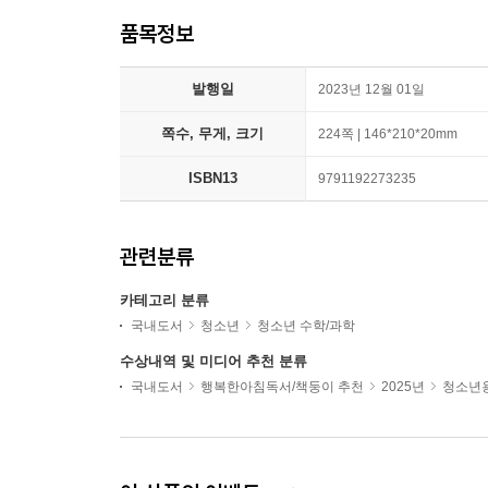
품목정보
발행일
2023년 12월 01일
쪽수, 무게, 크기
224쪽 | 146*210*20mm
ISBN13
9791192273235
관련분류
카테고리 분류
국내도서
청소년
청소년 수학/과학
수상내역 및 미디어 추천 분류
국내도서
행복한아침독서/책둥이 추천
2025년
청소년용