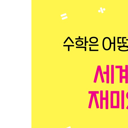
상업 문명과 지혜의 집
대수학
교역과 원거리 항해
4강 인도 수학: 철학적 사색과 0의 발명
진법
0의 발명
이진법
5강 전쟁과 수학: 직접 가지 않아도 알 수 있는 삼각
활, 창, 칼
성벽과 축성술
대포의 등장
포물선과 삼각 측량
6강 데카르트와 좌표: 기하와 대수를 하나로 묶은 