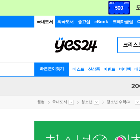
국내도서
외국도서
중고샵
eBook
크레마클럽
C
빠른분야찾기
베스트
신상품
이벤트
바이백
매
20
웰컴
국내도서
청소년
청소년 수학/과...