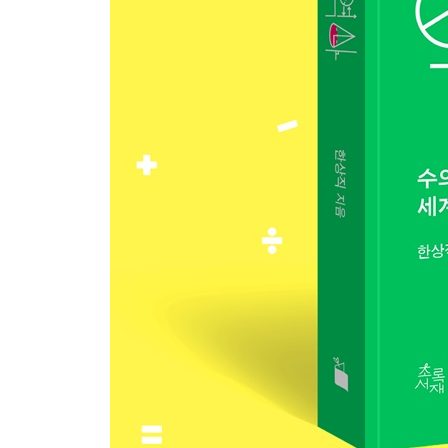
불완전성의 정리
9강 암호: 전쟁의 승패를 결정짓는 암호
고대와 중세의 암호
제2차 세계 대전과 암호
보안 장치
10강 게임 이론: 경제학과 수학의 결합
선형 계획법
워 게임
죄수의 딜레마
치킨 게임과 핵전쟁
11강 컴퓨터와 인공 지능: 스스로 학습하는 인공 지