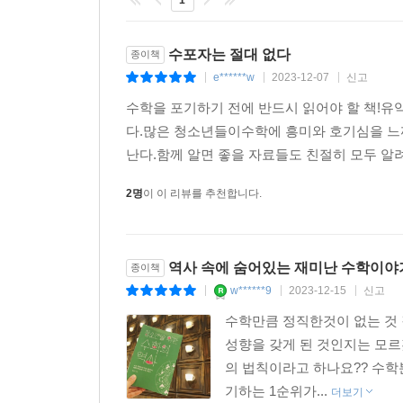
1
비밀번호(Password)는 특정한 자원에 접근 권
사람은 이용할 수 없게 만드는 것이다. 학문적으로 암호
사전에 약속된 사람만 내용을 이해하고 약속되지 않
수포자는 절대 없다
종이책
분야에서 암호가 많이 사용되었다. 20세기에 제
e******w
2023-12-07
신고
|
|
|
커지고 암호를 해독하기 위해 컴퓨터가 개발되기
수학을 포기하기 전에 반드시 읽어야 할 책!
활발하게 사용되고 있다. 이러한 암호의 역사는 바코
다.많은 청소년들이수학에 흥미와 호기심을 느
있다.
난다.함께 알면 좋을 자료들도 친절히 모두 알
세계사에 숨어 있는 재미있는 수학③
2명
이 이 리뷰를 추천합니다.
경제학과 수학은 어떻게 연결되어 있을까?
상호 의존적이고 이성적인 의사 결정을 수학적으로 
역사 속에 숨어있는 재미난 수학이야기
종이책
하느냐에 따라 내 선택이 큰 영향을 받는다. 상대방
w******9
2023-12-15
신고
|
|
|
학문이라고 할 수 있다. 게임 이론 역시 수학에서 
수학만큼 정직한것이 없는 것 
데 수학에 바탕을 둔 게임 이론이 동원된다. 게임 
성향을 갖게 된 것인지는 모르
합리적 판단을 수치화해서 객관적으로 설명할 수 
의 법칙이라고 하나요?? 수
이미 독립된 분야로 커리큘럼에 포함되어 있고, M
기하는 1순위가...
더보기
생물학에도 영향을 끼치고 있다. 현대 사회에서는 