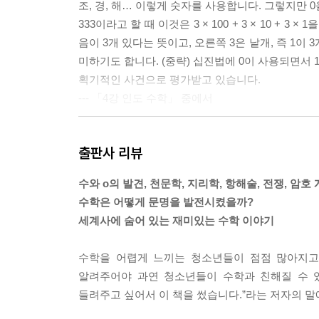
조, 경, 해… 이렇게 숫자를 사용합니다. 그렇지만 
333이라고 할 때 이것은 3 × 100 + 3 × 10 + 
음이 3개 있다는 뜻이고, 오른쪽 3은 낱개, 즉 1이
미하기도 합니다. (중략) 십진법에 0이 사용되면서 
획기적인 사건으로 평가받고 있습니다.
--- 「4강 인도 수학」 중에서
대포의 탄환을 목표물에 정확히 맞추기 위해서는 
출판사 리뷰
거리를 측정합니다. 곡사포 사수는 관측자가 알려 
위해 직접 갈 수는 없습니다. 직접 가지 않고 거리
수와 o의 발견, 천문학, 지리학, 항해술, 전쟁, 암
대포의 거리 측정에도 사용됩니다.
수학은 어떻게 문명을 발전시켰을까?
--- 「5강 전쟁과 수학」 중에서
세계사에 숨어 있는 재미있는 수학 이야기
갈릴레오는 책상으로 경사면을 만들어 쇠구슬을 굴
수학을 어렵게 느끼는 청소년들이 점점 많아지고
을 밝혀냈습니다.
알려주어야 과연 청소년들이 수학과 친해질 수 있
뉴턴의 고전 역학을 이용하면 날아가는 포탄의 궤적
들려주고 싶어서 이 책을 썼습니다.”라는 저자의 말에
궤적을 계산한 결과, 중력이 작용하는 지구상에서 