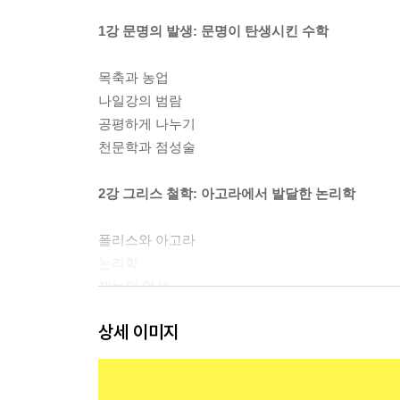
1강 문명의 발생: 문명이 탄생시킨 수학
목축과 농업
나일강의 범람
공평하게 나누기
천문학과 점성술
2강 그리스 철학: 아고라에서 발달한 논리학
폴리스와 아고라
논리학
제논의 역설
기하학 원론
상세 이미지
3강 이슬람 수학: 상업이 발달시킨 실용 수학