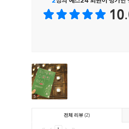
2
명의 예스24 회원이 평가한
수확한 곡식이 몇 가마니인지 확인할 수 있기 때문
--- 「11강 컴퓨터와 인공 지능」 중에서
10.
또한 농민들에게 토지를 적정하게 나누어 주는 것도
사람들에게 식량인 난을 공평하게 나누어 주기 위
연결된 동서 교역로를 여행하는 상인들에게 천문지리
달력을 이용해 계절을 알고 출항 준비를 하는 것과 
항해술에는 천체 관측과 함께 삼각법이 사용된다.
동양에서는 농업 민족이 곡식과 부를 축적하면 유
제품을 자체적으로 생산할 수 없기에 교역이나 약탈
생존을 위한 수단이 되는 것이다. 전쟁은 각 문
중세까지는 창, 칼, 활의 병장기와 축성술이 중요
대포는 삼각비와 이차 함수를 알아야 제대로 사용
기술이 비약적으로 발달하고, 수학도 전쟁을 계기로
5
세계사에 숨어 있는 재미있는 수학②
전체 리뷰
(2)
암호의 역사를 알아볼까?