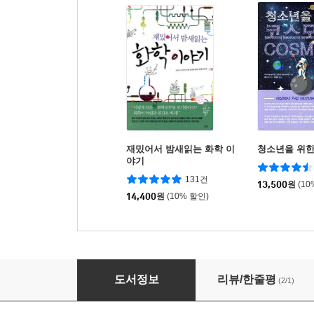
재밌어서 밤새읽는 화학 이
청소년을 위한
야기
131건
13,500
원
(10
14,400
원
(10% 할인)
청소년을 위한 수학의 역사
도서정보
리뷰/한줄평
(2/1)