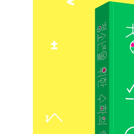
르네상스와 대항해 시대
미지수 x의 사용
좌표와 해석 기하학
지도의 제작
7강 미분과 적분: 움직이는 것을 예측하다
프린키피아
탄도학
미적분과 실생활
8강 집합과 수리 논리학: 유한에서 무한으로
무한 집합
논리를 기호로 표현
러셀의 역설