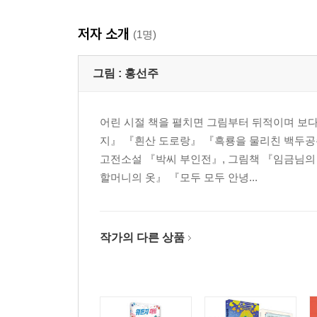
강화도 나무꾼이 왕이 되었네
저자 소개
조 정승의 가르침
(1명)
누구 저승 창고가 더 큰가
그림 :
홍선주
제2부 자연에 얽힌 이야기
바람 귀신 영동
어린 시절 책을 펼치면 그림부터 뒤적이며 보다
선유도 규수의 죽음
지』 『흰산 도로랑』 『흑룡을 물리친 백두공주
소나무를 쫓아 버린 산신령
고전소설 『박씨 부인전』, 그림책 『임금님의
수수 한 말에 빼앗은 황소
할머니의 옷』 『모두 모두 안녕...
쪽풀을 키워 쫓은 왜구
조왕신
울릉도 선화신당
호랑이를 기른 효자
작가의 다른 상품
정직한 효자
새소리를 듣고 죽을 뻔한 사람