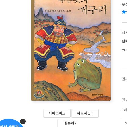
홍
정
판
Y
결
배
배
사이즈비교
파트너샵
공유하기