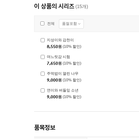
이 상품의 시리즈
(15개)
품절포함
전체
지성이와 감천이
8,550
원
(10% 할인)
며느릿감 시험
7,650
원
(10% 할인)
주먹밥이 열린 나무
9,000
원
(10% 할인)
연이와 버들잎 소년
9,000
원
(10% 할인)
품목정보