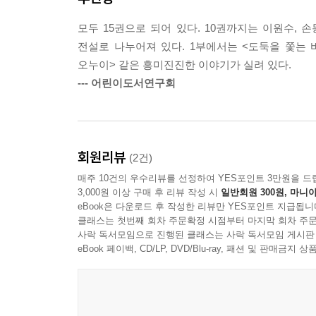
"어쩌기는 어째? 이왕 업힌 것이니까 끝까지 가야지.
"아닙니다. 저를 내려 주십시요. 여기서 내리겠습니다
모두 15권으로 되어 있다. 10권까지는 이원수, 
"그만 업히면 되나? 이왕 업힌 것 끝까지 업혀야지.
전설로 나누어져 있다. 1부에서는 <도둑을 쫓는 
못하겠는걸."
오누이> 같은 흥미진진한 이야기가 실려 있다.
"아이구. 이를 어쩌나? 아이구, 이를 어쩌나?"
--- 어린이도서연구회
-- pp. 63-64
회원리뷰
(2건)
매주 10건의 우수리뷰를 선정하여 YES포인트 3만원을 드
3,000원 이상 구매 후 리뷰 작성 시
일반회원 300원, 마니아
eBook은 다운로드 후 작성한 리뷰만 YES포인트 지급됩니
클래스는 첫번째 회차 주문확정 시점부터 마지막 회차 주문
사락 독서모임으로 진행된 클래스는 사락 독서모임 게시판
eBook 페이백, CD/LP, DVD/Blu-ray, 패션 및 판매금