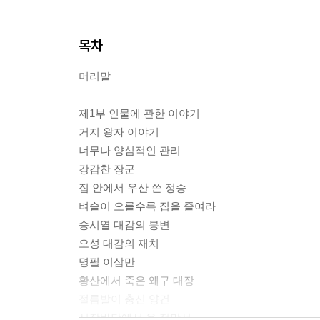
목차
머리말
제1부 인물에 관한 이야기
거지 왕자 이야기
너무나 양심적인 관리
강감찬 장군
집 안에서 우산 쓴 정승
벼슬이 오를수록 집을 줄여라
송시열 대감의 봉변
오성 대감의 재치
명필 이삼만
황산에서 죽은 왜구 대장
절름발이 충신 양건
시장바닥에서 운 정만서