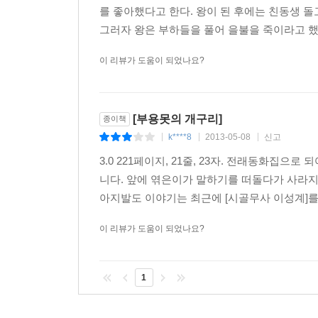
를 좋아했다고 한다. 왕이 된 후에는 친동생 돌
그러자 왕은 부하들을 풀어 을불을 죽이라고 했지
이 리뷰가 도움이 되었나요?
[부용못의 개구리]
종이책
k****8
2013-05-08
신고
|
|
|
3.0 221페이지, 21줄, 23자. 전래동화집
니다. 앞에 엮은이가 말하기를 떠돌다가 사라지
아지발도 이야기는 최근에 [시골무사 이성계]를 
이 리뷰가 도움이 되었나요?
1