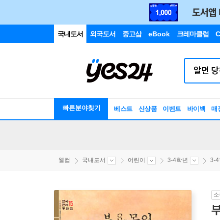
국내도서
외국도서
중고샵
eBook
크레마클럽
C
빠른분야찾기
베스트
신상품
이벤트
바이백
매
웰컴
국내도서
어린이
3-4학년
3-
소