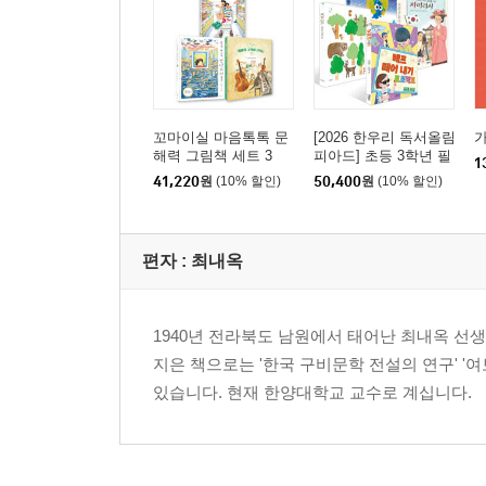
꼬마이실 마음톡톡 문
[2026 한우리 독서올림
해력 그림책 세트 3
피아드] 초등 3학년 필
1
독서 세트
41,220
원
(10% 할인)
50,400
원
(10% 할인)
편자 : 최내옥
1940년 전라북도 남원에서 태어난 최내옥 
지은 책으로는 '한국 구비문학 전설의 연구' '여
있습니다. 현재 한양대학교 교수로 계십니다.