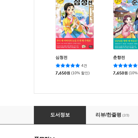
심청전
춘향전
4건
7,650
원
(10% 할인)
7,650
원
(10%
홍길동전
도서정보
리뷰/한줄평
(2/3)