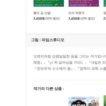
봉이 김 선달
어사 박문수
7,650
원
(10% 할인)
7,650
원
(10% 할인)
7
그림 :
라임스튜디오
오렌지처럼 상큼달달한 꿈을 그리는 작가입니다
체험』, 『난 꼭 살아남을 거야!』, 『내일은 피
『천하무적 수수께끼 왕』, 『깜찍이 과학 스쿨
작가의 다른 상품