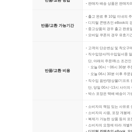
반품/교환 방법
판매자 배송 상품은 판매자와
출고 완료 후 10일 이내의 
디지털 콘텐츠인 eBook의 
반품/교환 가능기간
중고상품의 경우 출고 완료일
모바일 쿠폰의 경우 유효기간(
고객의 단순변심 및 착오구
직수입양서/직수입일서중 일
단, 아래의 주문/취소 조건인
오늘 00시 ~ 06시 30분 
반품/교환 비용
오늘 06시 30분 이후 주문
직수입 음반/영상물/기프트 
단, 당일 00시~13시 사이
박스 포장은 택배 배송이 가
소비자의 책임 있는 사유로 
소비자의 사용, 포장 개봉에 
복제가 가능한 상품 등의 포장을 
소비자의 요청에 따라 개별
디지털 컨텐츠인 eBook, 