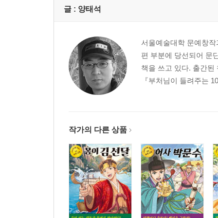
글 :
양태석
서울예술대학 문예창작과
편 부분에 당선되어 문단
책을 쓰고 있다. 출간
『부처님이 들려주는 10
작가의 다른 상품