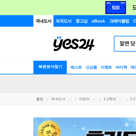
국내도서
외국도서
중고샵
eBook
크레마클럽
C
빠른분야찾기
베스트
신상품
이벤트
바이백
매
웰컴
국내도서
어린이
1-2학년
1-