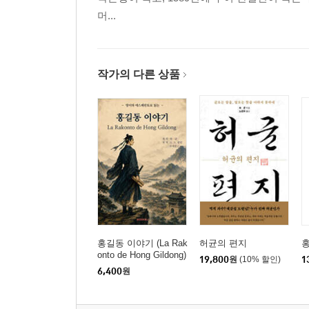
머...
작가의 다른 상품
홍길동 이야기 (La Rak
허균의 편지
onto de Hong Gildong)
19,800
원
(10% 할인)
1
6,400
원