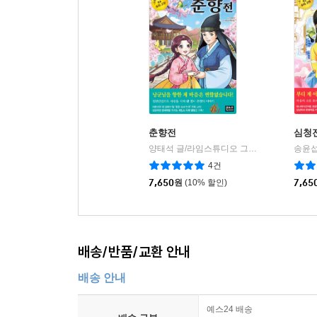
춘향전
심청
양태석 글/라임스튜디오 그림
은하수(은하수
송윤섭
|
4건
7,650
원
(10% 할인)
7,65
배송/반품/교환 안내
배송 안내
예스24 배송