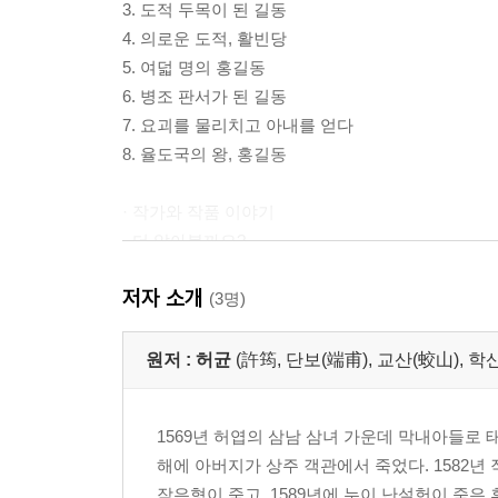
3. 도적 두목이 된 길동
4. 의로운 도적, 활빈당
5. 여덟 명의 홍길동
6. 병조 판서가 된 길동
7. 요괴를 물리치고 아내를 얻다
8. 율도국의 왕, 홍길동
· 작가와 작품 이야기
· 더 알아볼까요?
· 올바른 독서 방법
저자 소개
· 이야기의 순서 찾기
(3명)
· 기억력 쑥쑥! 독서 퀴즈
· 읽으면 쏙쏙! 어휘 노트
원저 :
허균
(許筠, 단보(端甫), 교산(蛟山), 학
· 읽고 쓰는 우리의 독서 일기
· 최고의 장면, 베스트 3
1569년 허엽의 삼남 삼녀 가운데 막내아들로 
해에 아버지가 상주 객관에서 죽었다. 1582년
작은형이 죽고, 1589년에 누이 난설헌이 죽은