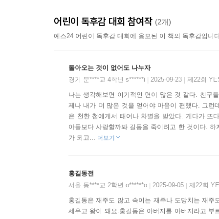
문해력과 사고력, 표현력을 기를 뿐 아니라 자신만
어린이 독후감 대회 참여작
(2개)
〈책 읽기 3단계〉
예스24 어린이 독후감 대회에 응모된 이 책의 독후감입니다
* 1단계: 책을 읽기 전, 〈등장인물〉과 〈줄거리
돌아오는 것이 없어도 나누자
* 2단계: 초등학생 눈높이에 맞춰 매끄럽게 구성한
경기 문****교 4학년 s******i
2025-09-23
제22회 Y
|
|
* 3단계: 책을 읽은 뒤, 〈더 알아볼까요?〉, 〈
나는 생각해보면 이기적인 면이 많은 것 같다. 친구들
통해 생각을 정리하고 문해력과 사고력, 표현력을 
제나 내가 더 많은 것을 얻어야 마음이 편했다. 그런
은 천한 첩에게서 태어나 차별을 받았다. 게다가 또
아들보다 사랑할까봐 길동을 죽이려고 한 것이다. 하
가 되고...
더보기
홍길동전
서울 동****교 2학년 o******o
2025-09-05
제22회 Y
|
|
홍길동은 재주도 많고 속이는 재주나 도망치는 재주도
세우고 왕이 돼요.홍길동은 아버지를 아버지라고 부르