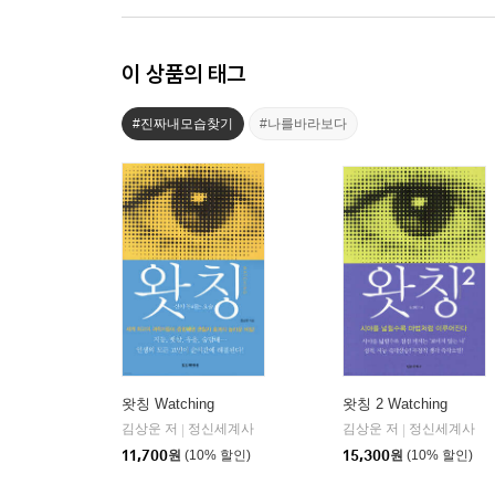
이 상품의 태그
#진짜내모습찾기
#나를바라보다
왓칭 Watching
왓칭 2 Watching
김상운 저
정신세계사
김상운 저
정신세계사
|
|
11,700
원
(10% 할인)
15,300
원
(10% 할인)