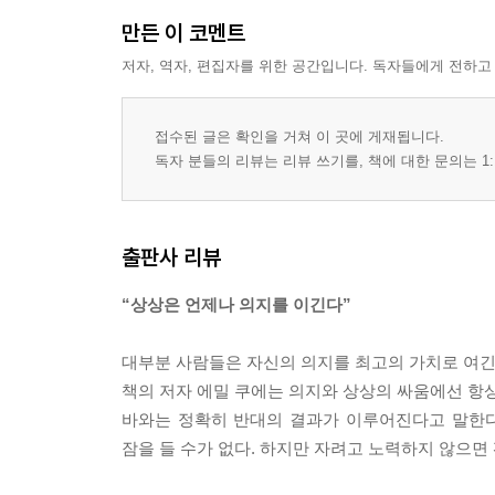
성공을 부르는 말을 하라 _ 188
만든 이 코멘트
행동하는 낙관론자가 되라 _ 191
저자, 역자, 편집자를 위한 공간입니다. 독자들에게 전하고
지금 이 시간에 집중하라 _ 194
목표를 이루는 마음 훈련 5단계 _ 196
접수된 글은 확인을 거쳐 이 곳에 게재됩니다.
독자 분들의 리뷰는 리뷰 쓰기를, 책에 대한 문의는 1:
부록 : 에밀 쿠에의 격언 _ 202
에밀 쿠에의 생애 _ 214
출판사 리뷰
“상상은 언제나 의지를 이긴다”
대부분 사람들은 자신의 의지를 최고의 가치로 여긴다
책의 저자 에밀 쿠에는 의지와 상상의 싸움에선 항상
바와는 정확히 반대의 결과가 이루어진다고 말한다
잠을 들 수가 없다. 하지만 자려고 노력하지 않으면 