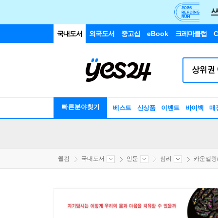
국내도서
외국도서
중고샵
eBook
크레마클럽
C
빠른분야찾기
베스트
신상품
이벤트
바이백
매
웰컴
국내도서
인문
심리
카운셀링/