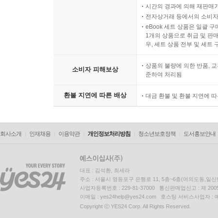
시간의 경과에 의해 재판매가
전자상거래 등에서의 소비자
eBook 세트 상품은 일괄 
1개의 상품으로 취급 및 판매
우, 세트 상품 전부 및 세트
상품의 불량에 의한 반품, 교
소비자 피해보상
준하여 처리됨
환불 지연에 따른 배상
대금 환불 및 환불 지연에 
회사소개
인재채용
이용약관
개인정보처리방침
청소년보호정책
도서홍보안내
대표 : 김석환, 최세라
주소 : 서울시 영등포구 은행로 11, 5층~6층(여의도동,일신
사업자등록번호 : 229-81-37000 통신판매업신고 : 제 200
이메일 : yes24help@yes24.com 호스팅 서비스사업자 :
Copyright ⓒ YES24 Corp. All Rights Reserved.