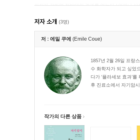
의지가 강하면 정반대의 결과를 얻는다 / 언제나 
암시와 자기암시는 어떻게 다른가? _ 46
저자 소개
모든 것은 상상하는 대로 이루어진다 / 상상의 힘은
(3명)
에밀 쿠에의 자기암시 수행법 _ 55
저 :
에밀 쿠에
(Emile Coue)
2부
1857년 2월 26일 
몸을 치유하고 마음을 변화시키는 자기암시법
수 화학자가 되고 싶었으
다른 사람을 치료하는 자기암시 수행법 _ 60
다가 ‘플라세보 효과’를
자기암시를 위한 준비 단계 _ 64
후 진료소에서 자기암시법
1단계 / 2단계 / 3단계 / 4단계 몸과 마음을 변화시
의학적 처방보다 자기암시가 중요한 이유
3부
작가의 다른 상품
모든 곳에 자기암시의 힘을 이용하라 질병을 치료하는
정신을 변화시키는 자기암시 _ 86