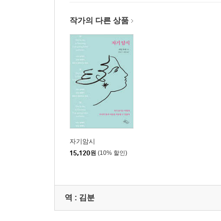
7부
작가의 다른 상품
자기암시를 돕는 몇 가지 수행법 마르크 오렐의 의식적
습관을 바꿔야 인생이 바뀐다 _ 150
새로운 나를 위한 10가지 습관 _ 153
새로운 나를 위한 13가지 행동 규칙 _ 155
조용한 믿음을 가져라 _ 158
긍정적인 생각을 가져라 _ 160
삶의 이유를 만들어라 _ 163
생각을 감독하라 _ 165
자기암시
마음먹었을 때 바로 시작하라 _ 168
15,120
원
(10% 할인)
긍정적인 질문을 하라 _ 170
스트레스를 지배하라 _ 173
현실을 있는 그대로 받아들여라 _ 176
적극적으로 변화하라 _ 179
역 :
김분
자신을 성장시켜라 _ 182
자신 있게 행동하라 _ 185