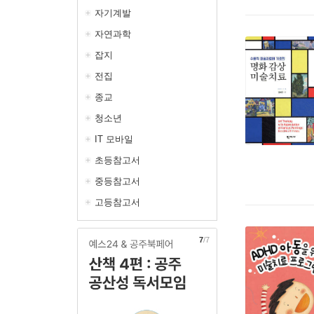
자기계발
자연과학
잡지
전집
종교
청소년
IT 모바일
초등참고서
중등참고서
고등참고서
1
/7