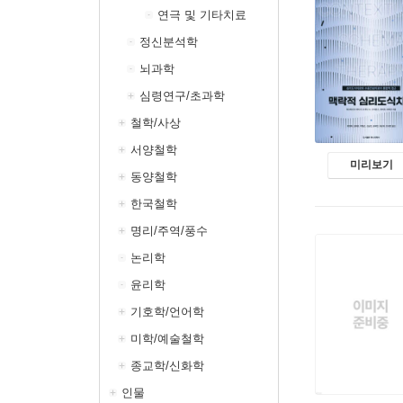
연극 및 기타치료
정신분석학
뇌과학
심령연구/초과학
철학/사상
서양철학
미리보기
동양철학
한국철학
명리/주역/풍수
논리학
윤리학
기호학/언어학
미학/예술철학
종교학/신화학
인물