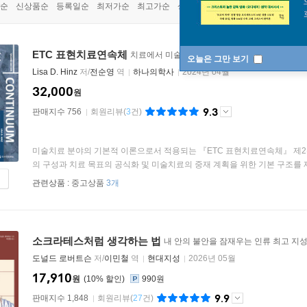
순
신상품순
등록일순
최저가순
최고가순
상품명순
ETC 표현치료연속체
치료에서 미술을 사용하기 위한 기본 구조
[
제2
오늘은 그만 보기
Lisa D. Hinz
저/
전순영
역
하나의학사
2024년 04월
32,000
원
9.3
판매지수 756
회원리뷰
(
3
건)
미술치료 분야의 기본적 이론으로서 적용되는 『ETC 표현치료연속체』 제2
의 구성과 치료 목표의 공식화 및 미술치료의 중재 계획을 위한 기본 구조를 제
관련상품 :
중고상품
3개
소크라테스처럼 생각하는 법
내 안의 불안을 잠재우는 인류 최고 지
도널드 로버트슨
저/
이민철
역
현대지성
2026년 05월
17,910
원
10
%
990원
9.9
판매지수 1,848
회원리뷰
(
27
건)