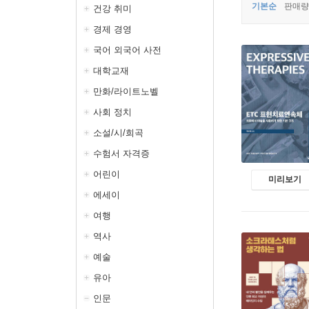
기본순
판매량
건강 취미
경제 경영
국어 외국어 사전
대학교재
만화/라이트노벨
사회 정치
소설/시/희곡
수험서 자격증
어린이
미리보기
에세이
여행
역사
예술
유아
인문