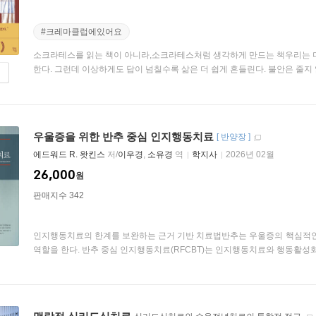
#크레마클럽에있어요
소크라테스를 읽는 책이 아니라,소크라테스처럼 생각하게 만드는 책우리는 더 
한다. 그런데 이상하게도 답이 넘칠수록 삶은 더 쉽게 흔들린다. 불안은 줄지 않고
우울증을 위한 반추 중심 인지행동치료
[
반양장
]
에드워드 R. 왓킨스
저/
이우경
,
소유경
역
학지사
2026년 02월
26,000
원
판매지수 342
인지행동치료의 한계를 보완하는 근거 기반 치료법반추는 우울증의 핵심적인 
역할을 한다. 반추 중심 인지행동치료(RFCBT)는 인지행동치료와 행동활성화 