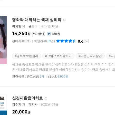
명화와 대화하는 색채 심리학
이지현
저
율도국
2017년 10월
14,250
원
5
%
750원
8.6
판매지수 198
회원리뷰
(
19
건)
#명화로보는심리
#그림으로치유하기
#내손안의미술관
#나
색채를 중심으로 명화를 분석한 심리학명화와 관련된 심리학 책은 이미 많이 
은 색채를 중심으로 명화를 분석한 심리학책이라는 점이다. 명화 속에서의 화가
관련상품 :
중고상품
2개
eBook
9,900원
신경재활음악치료
김수지
저
학지사
2022년 09월
20,000
원