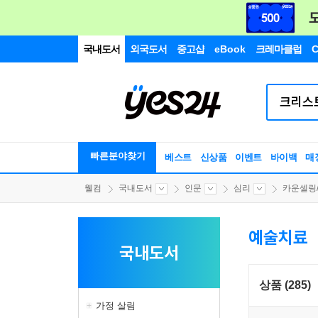
국내도서
외국도서
중고샵
eBook
크레마클럽
C
빠른분야찾기
베스트
신상품
이벤트
바이백
매
웰컴
국내도서
인문
심리
카운셀링/
예술치료
국내도서
상품 (285)
가정 살림