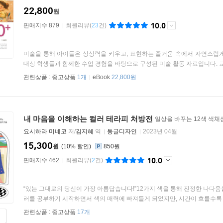
22,800
원
10.0
판매지수 879
회원리뷰
(
23
건)
미술을 통해 아이들은 상상력을 키우고, 표현하는 즐거움 속에서 자연스럽게
대상 학생들과 함께한 수업 경험을 바탕으로 구성된 미술 활동 자료입니다. 교실
관련상품 :
중고상품
1개
eBook
22,800원
내 마음을 이해하는 컬러 테라피 처방전
일상을 바꾸는 12색 색채
요시하라 미네코
저/
김지혜
역
동글디자인
2023년 04월
15,300
원
10
%
850원
10.0
판매지수 462
회원리뷰
(
2
건)
“있는 그대로의 당신이 가장 아름답습니다!”12가지 색을 통해 진정한 나다
러를 공부하기 시작하면서 색의 매력에 빠져들게 되었지만, 시간이 흐를수록 퍼
관련상품 :
중고상품
17개