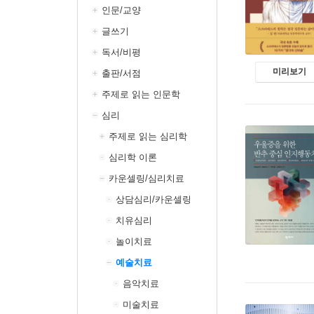
인문/교양
글쓰기
독서/비평
미리보기
출판/서점
주제로 읽는 인문학
심리
주제로 읽는 심리학
심리학 이론
카운셀링/심리치료
상담심리/카운셀링
치유심리
놀이치료
예술치료
음악치료
미술치료