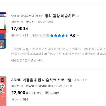
명화 감상 미술치료
수용적 미술치료에 기초한
정여주
저
학지사
2021년 06월
17,000
원
9.0
판매지수 432
회원리뷰
(
2
건)
100편의 명화, 지치고 무뎌진 감성을 일으킨다프로이트가 1914년에 익명
빈 콜리 성당(Basilica di San Pietro in Vincoli)에서 만난 미켈란젤로(Michelan
관련상품 :
중고상품
24개
ADHD 아동을 위한 미술치료 프로그램
[
개정판
]
김선현
저
이담북스(이담Books)
2026년 02월
22,500
원
10
%
1,250원
판매지수 534