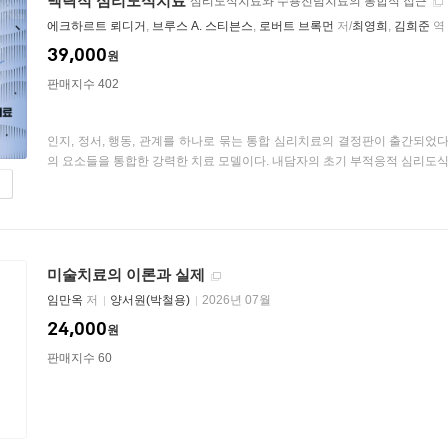
맥락적 심리도식치료
심리도식치료와 수용전념치료의 통합적 접근
에크하르트 뢰디거
,
브루스 A. 스티븐스
,
로버트 브록먼
저/
최영희
,
김희준
역
39,000
원
판매지수 402
인지, 정서, 행동, 관계를 하나로 묶는 통합 심리치료의 결정판이 출간되었
의 요소들을 통합한 강력한 치료 모델이다. 내담자의 초기 부적응적 심리도식을
미술치료의 이론과 실제
임만옥
저
양서원(박철용)
2026년 07월
24,000
원
판매지수 60