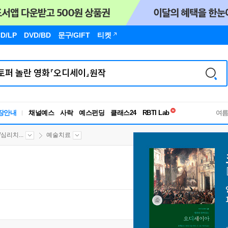
D/LP
DVD/BD
문구
/GIFT
티켓
독서유형검사
RBTI Lab
장안내
채널예스
사락
예스펀딩
클래스24
독서유형검사
여
심리치...
예술치료