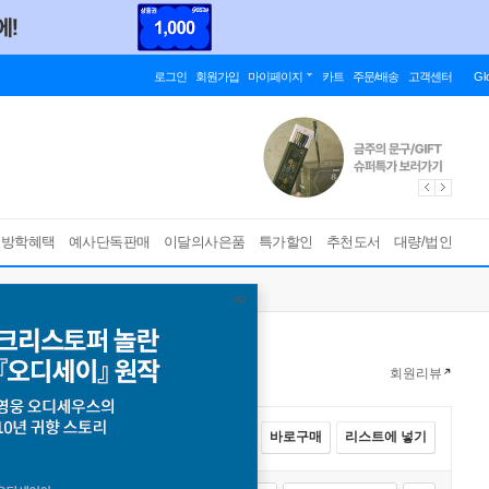
로그인
회원가입
마이페이지
카트
주문/배송
고객센터
Gl
름방학혜택
예사단독판매
이달의사은품
특가할인
추천도서
대량/법인
회원리뷰
전체선택
카트에 넣기
바로구매
리스트에 넣기