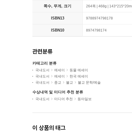
쪽수, 무게, 크기
264쪽 | 468g | 143*215*20
ISBN13
9788974798178
ISBN10
8974798174
관련분류
카테고리 분류
국내도서
에세이
동물 에세이
국내도서
에세이
한국 에세이
국내도서
종교
불교
불교 문학/예술
수상내역 및 미디어 추천 분류
국내도서
미디어 추천
동아일보
이 상품의 태그