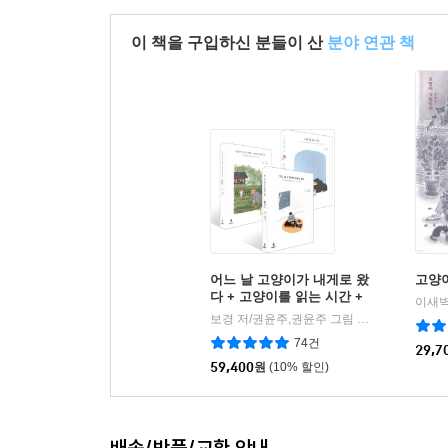
이 책을 구입하신 분들이 산
분야 연관 책
어느 날 고양이가 내게로 왔
고양
다 + 고양이를 읽는 시간 +
이새벽
고양이가 주는 행복, 기쁘게
보경 저/권윤주,권윤주 그림
불광출판사
|
유쾌하게 세트
74건
29,7
59,400
원
(10% 할인)
배송/반품/교환 안내