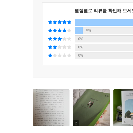
을 한다. 땀에 젖은 옷을 세탁하고 아무리 더워도 
눈물겨운 일이다.
진다. 여름에 뜨거운 음식을 잘 먹으면 겨울에 감기
별점별로 리뷰를 확인해 보세
도 같은 이유일지 모르겠다.
우리는 인간의 언어를 쓰지 않고도 고양이 혹은 
--- p.177
합일’이라는 고차원의 세계로 이뤄짐을 보여주는 
9%
의식의 세계를 확장시켜 바깥의 다른 존재, 동물과
0%
몇몇 고양이들과 한 산중에서 마주치며 살아가는 나는
공경과 진심을 보내느냐에 따라 그들도 반응한다는 것
0%
리고 ‘최소한의 돌봄’이 내가 세운 원칙이다. 어찌
0%
무리, 빈 하늘을 빙글빙글 도는 까마귀들, 빈 사료
우리가 세상에 태어난
마음이 가닿아 있기를, 그러다 어느 순간 적절한 개
단 하나의 이유
--- p.215
드넓은 우주에 인간만 살고 있다면 낭비라는 말이
완벽함은 넘치지 않음, 혹은 부족함이 없는 심리에서
특별한 기쁨들을 놓치는 것은 아닐까. 많은 생명체
터 전이되는 것이 아니라 감각의 주체인 내가 느끼는
사람이 결코 메울 수 없는 틈을 채워준다. 특히 고
의 완벽함은 냥이가 구족하고 있다기보다 냥이를 사
가로막혀 있지만 똑똑, 마음을 두드려 잘 읽어낸다면
--- p.238
송광사 조계산 고양이들에게 ‘스님 집사’가 잘 한다
2
나에게 가장 아름다운 소리는 당연히 냥이의 소리다.
고양이들의 시간을 스님은 차분히 지켜보았다. 암고