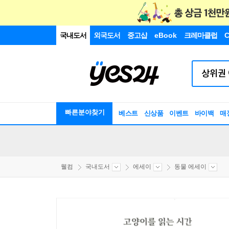
국내도서
외국도서
중고샵
eBook
크레마클럽
C
빠른분야찾기
베스트
신상품
이벤트
바이백
매
웰컴
국내도서
에세이
동물 에세이