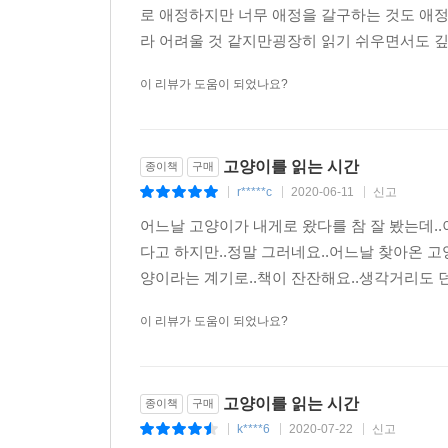
8 고양이는 있는 그대로 완벽한 존재이다 : 사실 
로 애정하지만 너무 애정을 갈구하는 것도 애정
9 고양이는 다 다르다. 세상에 같은 고양이는 없다 :
라 어려울 것 같지만굉장히 읽기 쉬우면서도 깊
10 반려동물을 두면 자꾸 신경 쓰이게 돼서 불편해!
이 리뷰가 도움이 되었나요?
고양이를 읽는 시간
종이책
구매
r*****c
2020-06-11
신고
|
|
|
어느날 고양이가 내게로 왔다를 참 잘 봤는데.
다고 하지만..정말 그러네요..어느날 찾아온 
양이라는 계기로..책이 잔잔해요..생각거리도 던
이 리뷰가 도움이 되었나요?
고양이를 읽는 시간
종이책
구매
k****6
2020-07-22
신고
|
|
|