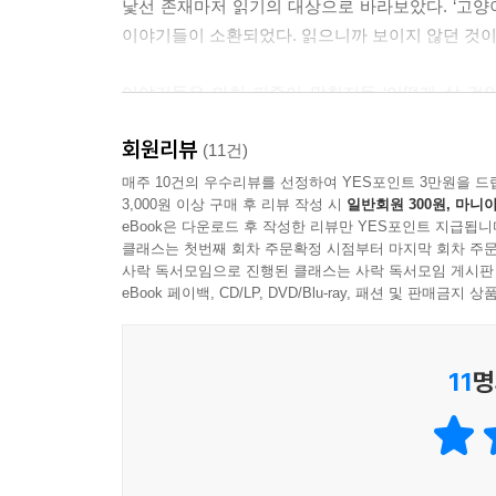
낯선 존재마저 읽기의 대상으로 바라보았다. ‘고양이
냥이가 오도록 기다리는 것이다. 나는 아직 고양이에
이야기들이 소환되었다. 읽으니까 보이지 않던 것이 
고 기다리면 냥이의 마음을 알아내기가 보다 수월해
--- p.84
이야기들은 마치 퍼즐이 맞춰지듯 ‘어떻게 살 것
귀찮은 일도 늘었지만, 성가신 그 자체가 기쁨이라는
지금 나에게는 냥이가 유일한 식구라면 식구이지만 먹
회원리뷰
패턴에 맞추다 보니 오히려 생활은 단출하고 간단
(11건)
수 없으니 우리는 한 지붕 밑에 살지만 엄밀하게 한
다가오는 고양이를 통해 인간 관계에 대한 조바심을
매주 10건의 우수리뷰를 선정하여 YES포인트 3만원을 드
적어도 하루 한 번이라도 냥이가 꺼끌꺼끌한 물기 없
3,000원 이상 구매 후 리뷰 작성 시
일반회원 300원, 마니아
지혜들. 가히 ‘고양이 경전’이라 할 만한 책이다.
천천히! 하면서.
eBook은 다운로드 후 작성한 리뷰만 YES포인트 지급됩니
--- p.124
클래스는 첫번째 회차 주문확정 시점부터 마지막 회차 주문
평생 사람하고만 산다면
사락 독서모임으로 진행된 클래스는 사락 독서모임 게시판
너무 재미없지 않을까
eBook 페이백, CD/LP, DVD/Blu-ray, 패션 및 판매금
순식간에 여기저기서 불빛이 돋아났다. 고양이 눈에 
리는 불이 하나만 들어왔다. 직감적으로 눈병 난 고
1권에서 토스트 한쪽과 우유로 시작된 보경 스님
낌과는 다른, 정상적으로 불이 들어온 쪽이 오히려 잘
11
명
멀찌감치 앉아 있던 냥이가 ‘야옹’ 하고 답하듯 울면
랬구나. 너 정말 눈이 멀고 말았구나.’
고양이를 기르다 보면 신비 체험 한두 가지 쯤은 
--- p.146
고양이의 울음소리가 듣기 싫다며 쫓아내려는 사람
다니며 돌보는 어미 고양이, 스님보다는 친구 고양
뙤약볕 아래서 ‘식빵을 굽고’ 있는 모습을 보노라면 
서운함을 토로한다), 상처를 치료해준 스님의 꿈