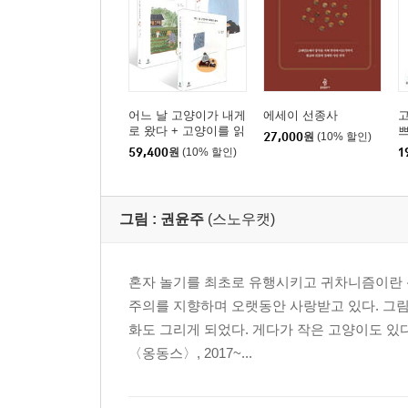
어느 날 고양이가 내게
에세이 선종사
고
로 왔다 + 고양이를 읽
27,000
원
(10% 할인)
는 시간 + 고양이가 주
59,400
원
(10% 할인)
1
는 행복, 기쁘게 유쾌하
게 세트
그림 :
권윤주
(스노우캣)
혼자 놀기를 최초로 유행시키고 귀차니즘이란 
주의를 지향하며 오랫동안 사랑받고 있다. 그림
화도 그리게 되었다. 게다가 작은 고양이도 있다
〈옹동스〉, 2017~...