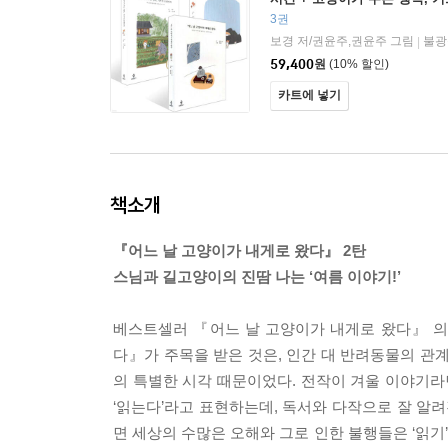
트
3권
보경 저/권윤주,권윤주 그림
불광
|
59,400
원
(10% 할인)
카트에 넣기
책소개
『어느 날 고양이가 내게로 왔다』 2탄
스님과 길고양이의 진땀 나는 ‘여름 이야기!’
베스트셀러 『어느 날 고양이가 내게로 왔다』 의
다』가 주목을 받은 것은, 인간 대 반려동물의 관계를
의 특별한 시각 때문이었다. 전작이 겨울 이야기라
‘읽는다’라고 표현하는데, 독서와 다작으로 잘 알
면 세상의 수많은 오해와 그로 인한 불행들은 ‘읽기