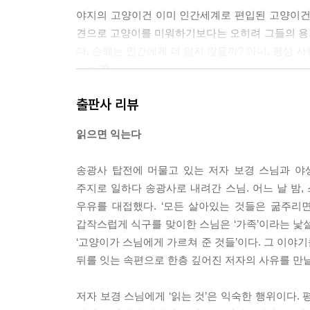
야지의 고양이건 이미 인간세계로 편입된 고양이건
견으로 고양이를 미워하기보다는 오히려 그들의 용
다. 손해는 인간에게 더 많지 않을까? 아니, 평생 
--- p.39
출판사 리뷰
어릴 적 시골에서 불을 지필 때도 그랬고 절에서 아
궁금증이 자신에게서 멈추면 좋은데, 한가해지면 시
읽으면 익는다
하지 말라’고 하는 말이 있다. 여럿이 함께 살아가
남의 일에 간섭하고 자극하는 행동이 많기 때문이다
송광사 탑전에 머물고 있는 저자 보경 스님과 야
--- p.51
주지로 일하다 송광사로 내려간 스님. 어느 날 밤,
우유를 대접했다. ‘모든 살아있는 것들은 굶주리면
세상에서 가장 어려운 일은 아무것도 하지 않는 것이
갑작스럽게 식구를 맞이한 스님은 ‘가족’이라는 낯
하지 않음은 인간이 쉽게 따라할 수 있는 게 아니
‘고양이가 스님에게 가르쳐 준 것들’이다. 그 이야
만의 내공이다.
뒤를 잇는 속편으로 한층 깊어진 저자의 사유를 만날
--- p.65
저자 보경 스님에게 ‘읽는 것’은 익숙한 행위이다. 
냥이와 내가 서로를 방해하지 않고 같이 잘 지낼 