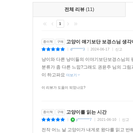
서면서부터 내는 소리이다. ‘야옹’ 분명한 소리가 아닌
살던 터에서 사라지는가 하면, 영역을 지키느라 치
고 투명한 소리. ‘한없이 투명한 블루’의 울림이다.
전체 리뷰
(11)
존재의 이유가 있다, 그리고 각자 존재하는 방식이
장 그립고 생각나는 것이 냥이가 나를 찾는 그 소리
같은 생명이라는 것이다. 우리가 세상에 태어난 단 
1
--- p.243
스님 집사가 ‘고양이 경전’을 통해 터득한
고양이 얘기보단 보경스님 생각
종이책
구매
이럴 때 고양이 처방전 10
d*******3
2024-06-17
신고
|
|
|
냥이와 다른 냥이들의 이야기보단보경스님의 평
1 새끼 고양이는 어미 고양이의 방식을 따른다 : 세
분류가 좀 다른 느낌?그래도 권윤주 님의 그림
2 고양이는 인내심을 가지고 기다리면 온다 : 관계
이 하고파요
3 고양이는 어딘가를 보고 있는 듯하지만 정작 아무
더보기
많이 하거든.
이 리뷰가 도움이 되었나요?
4 아무리 궁금해도 고양이 마음은 다 알 수 없다 :
5 고양이는 겨울에도, 여름에도 햇볕 아래서 ‘식빵’
수 있는 일을 하는 거야.
고양이를 읽는 시간
종이책
구매
6 고양이의 하품도 역사가 될 수 있을까 : 수만
y********7
2021-06-10
신고
|
|
|
생각하면 매 순간 소중해지지.
7 고양이는 물방울. 복잡한 물건 사이를 걸림없이 지
전작 어느 날 고양이가 내게로 왔다를 읽고 반