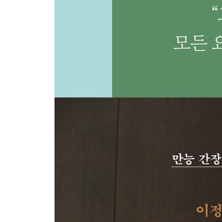
01 매콤한 라조장 멸치볶음
02 꽈리고추볶음
03 어묵조림
04 연근조림
05 가지볶음
06 토마토달걀볶음
07 마늘종새우볶음
08 평양냉면집 깔끔한 무채
09 아삭고추 장조림
10 더덕구이
11 베이컨달걀롤
12 달걀노른자 간장조림
13 달걀장
5장 이정현표 만능 앙념장으로 세상 쉬운 김치와 
01 파김치
02 오이소박이