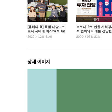
02 차돌박이 영양부추덮밥
03 만능 간장 소고기덮밥
04 두반장 제육볶음 덮밥
읽다
읽다
05 만능 간장 낙지 파스타
[올해의 책] 특별 대담 - 코
코로나19로 인한 사회경
로나 시대에 예스24 MD로
적 변화와 미래를 전망한
06 만능 간장 새꼬막낙지무밥과 달래장
살아가기
『코로나 투자 전쟁』, 
2020년 12월 31일
2020년 05월 21일
07 곤드레밥
컨택트』 인기
08 닭볶음탕
3장 세상 쉽고 맛있는 국과 찌개
상세 이미지
01 소고기미역국
02 곰국물 우거지된장국
03 북엇국
04 청국장
05 차돌된장찌개
06 돼지고기 김치찌개
4장 이정현표 만능 간장으로 만든 밥도둑, 집 반찬