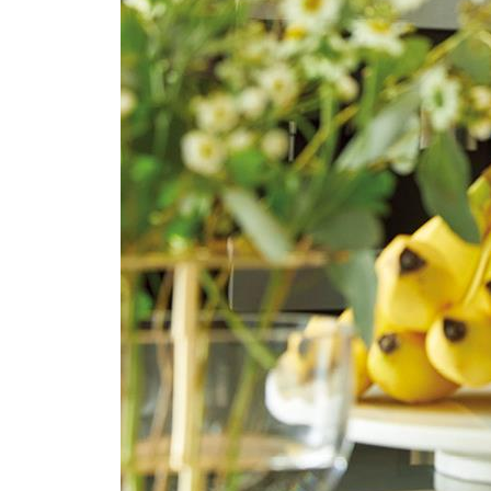
04 일식 된장 비막치어(메로) 구이
| 양식 |
01 오믈렛&바질 감자 토마토볶음&소시지구이
02 프렌치토스트
03 과일 요거트
04 에그노그 커피
7장 친구, 연인, 가족과 함께해서 더 행복한 브런치
01 가지 샐러드
02 애호박 듬뿍 훈제연어 에그베네딕트
03 시금치피자
04 명란오일 파스타
05 참나물 굴 오일 파스타
06 명란크림 파스타
07 토마토 묵은지 해장 파스타
08 바질 페스토 파스타
09 바질 페스토 게딱지밥