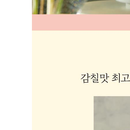
8장 옛 추억과 맛이 몽글몽글 피어오르는 주말 간식
01 베이컨말이 핫도그
02 초등학교 앞 국물떡볶이
03 옛날 어묵
04 야채튀김
05 파채 짜장라면&라조장
06 해물짬뽕라면
07 고구마 스무디
08 딸기 쉐이크
09 닭볶음 감자 크로켓
10 이정현표 누룽지 떡볶이 피자
9장 특별한 날이 더 소중해지는 디너&즐거운 수다 
| 디너 한식 |
01 옥돔구이
02 성게미역국