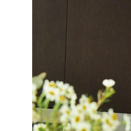
03 얼갈이배추 겉절이
04 오이무미니양배추 피클
05 풋고추 간장피클
06 유자레몬무 피클
07 달걀노른자 절임
6장 사랑하는 가족을 위한 소박하지만 우아한 호텔
| 한식 |
01 만능 간장 참나물 달걀죽
02 김치볶음
03 시래기된장국
04 고등어구이
| 일식 |
01 다시마청주밥
02 일식 된장국
03 찜솥 달걀찜