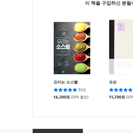
이 책을 구입하신 분
요리는 소스빨
모순
53건
16,200
원
(10% 할인)
11,700
원
(10