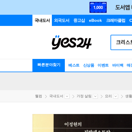
국내도서
외국도서
중고샵
eBook
크레마클럽
C
빠른분야찾기
베스트
신상품
이벤트
바이백
매
웰컴
국내도서
가정 살림
요리
생