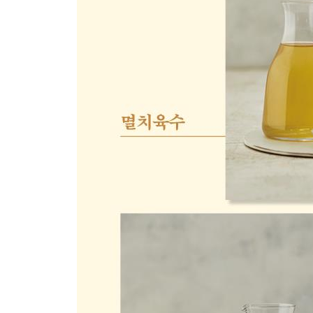
03 톳밥
04 육전
05 꽃게 혹은 새우 봄동 된장국
06 보리굴비
07 명란구이
08 유채나물 생선구이
09 참나물 영양부추 겉절이
| 디너 양식 |
01 달걀 캐비어(정현 스터프트 에그)
02 카프레제 샐러드
03 트러플 스테이크
04 블루베리 셔벗
05 마늘종 명란오일 파스타
06 고구마 아이스크림 샌드
| 즐거운 수다 타임 |