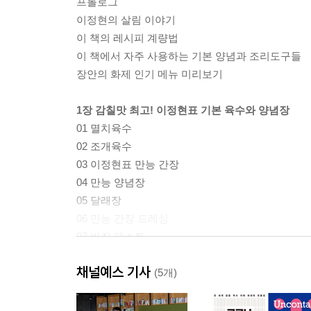
프롤로그
이정현의 살림 이야기
이 책의 레시피 계량법
이 책에서 자주 사용하는 기본 양념과 조리도구들
장안의 화제 인기 메뉴 미리보기
1장 감칠맛 최고! 이정현표 기본 육수와 양념장
01 멸치육수
02 조개육수
03 이정현표 만능 간장
04 만능 양념장
05 달래장
06 만능 간장 드레싱
07 바질 페스토
08 토마토 홀
채널예스 기사
(5개)
2장 면역력을 높이는 집밥과 혼밥
01 만능 간장 아보카도덮밥