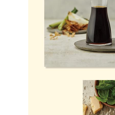
01 하몽 토마토빵
02 트러플치즈샌드&올리브와 햄, 각종 치즈
10장 여름과 겨울에 딱 좋은 한 그릇 요리
| 여름 |
01 오이냉국국수
02 차가운 메밀국수
03 참나물 영양부추 골뱅이 비빔국수
04 루꼴라 파스타
| 겨울 |
01 고기 냄비 요리(샤브샤브)
02 일본식 불고기(스키야키)
03 따뜻한 우동