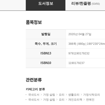
이정현의 집밥레스토랑
도서정보
리뷰/한줄평
(53/55)
품목정보
발행일
2020년 04월 27일
쪽수, 무게, 크기
388쪽 | 880g | 190*230*24
ISBN13
9791190179232
ISBN10
1190179237
관련분류
카테고리 분류
국내도서
가정 살림
요리
생활요리
가정식탁요리
국내도서
가정 살림
요리
개인요리책
연예인