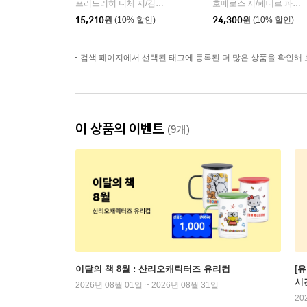
프리드리히 니체 저/김철 편역
히읏
호메로스 저/페테르 파울 루벤스 그림/박문재 역
|
15,210
원
(10% 할인)
24,300
원
(10% 할인)
검색 페이지에서 선택된 태그에 등록된 더 많은 상품을 확인해 
이 상품의 이벤트
(9개)
이달의 책 8월 : 산리오캐릭터즈 유리컵
[
시
2026년 08월 01일 ~ 2026년 08월 31일
20