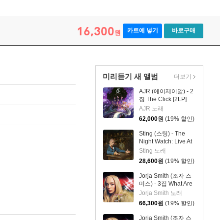
16,300
카트에 넣기
바로구매
원
미리듣기 새 앨범
더보기
AJR (에이제이알) - 2
집 The Click [2LP]
AJR 노래
62,000
원
(19% 할인)
Sting (스팅) - The
Night Watch: Live At
The Rijksmuseum
Sting 노래
28,600
원
(19% 할인)
Jorja Smith (조자 스
미스) - 3집 What Are
The Odds [스플래터
Jorja Smith 노래
컬러 LP]
66,300
원
(19% 할인)
Jorja Smith (조자 스