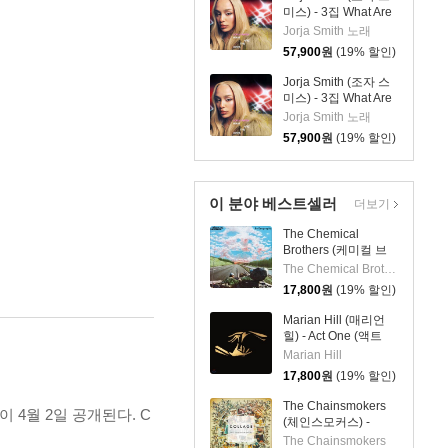
미스) - 3집 What Are
The Odds [심플 오렌
Jorja Smith 노래
지 컬러 LP]
57,900
원
(19% 할인)
Jorja Smith (조자 스
미스) - 3집 What Are
The Odds [심플 바이
Jorja Smith 노래
올렛 컬러 LP]
57,900
원
(19% 할인)
이 분야 베스트셀러
더보기
The Chemical
Brothers (케미컬 브
라더스) - No
The Chemical Brothers
Geography 9집
17,800
원
(19% 할인)
Marian Hill (매리언
힐) - Act One (액트
원)
Marian Hill
17,800
원
(19% 할인)
The Chainsmokers
 4월 2일 공개된다. C
(체인스모커스) -
Collage (EP)
The Chainsmokers