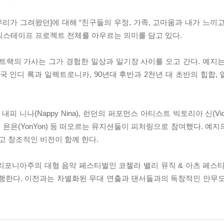
 우리가 그려왔던]에 대해 “친구들의 우정, 가족, 고마움과 내가 느끼
 믹스테이프 프로젝트 전체를 아우르는 의미를 담고 있다.
트랙의 가사는 그가 경험한 일상과 일기장 사이를 오고 간다. 예지
국 인디 록과 일렉트로니카, 90년대 후반과 2천년 대 초반의 힙합,
(Nappy Nina), 런던의 퍼포먼스 아티스트 빅토리아 신(Victor
듀서 욘욘(YonYon) 등 떠오르는 뮤지션들이 피처링으로 참여했다. 예지
고 창조적인 비전이 함께 한다.
캘리포니아주의 대형 음악 페스티벌인 코첼라 밸리 뮤직 & 아츠 페스
진행한다. 이전과는 차별화된 무대 연출과 댄서들과의 독창적인 안무