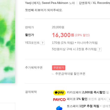
Yaeji (예지)
,
Sweet Pea Atkinson
노래
강앤뮤직
/
XL Recordin
첫번째 리뷰어가 되어주세요.
판매가
20,000원
16,300
원
할인가
(19% 할인)
YES포인트
170원 (1% 적립) + 마니아추가적립
5만원이상 구매 시 2천원 추가적립
추가혜택쿠폰
쿠폰받기
주문금액대별 할인쿠폰
결제혜택
카카오페이
2,000원 즉시할인
일
페이코
1% 할인
포인트 결제시
토스페이
1만P 추첨 적립
+ 생애