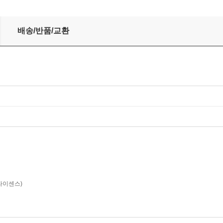
던
배송/반품/교환
o(라이센스)