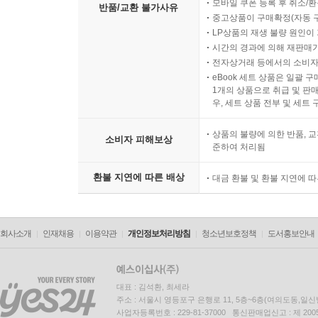
모바일 쿠폰 등록 후 취소/환
반품/교환 불가사유
중고상품이 구매확정(자동 
LP상품의 재생 불량 원인이 기
시간의 경과에 의해 재판매가
전자상거래 등에서의 소비자
eBook 세트 상품은 일괄 
1개의 상품으로 취급 및 판매
우, 세트 상품 전부 및 세트
상품의 불량에 의한 반품, 교
소비자 피해보상
준하여 처리됨
환불 지연에 따른 배상
대금 환불 및 환불 지연에 
회사소개
인재채용
이용약관
개인정보처리방침
청소년보호정책
도서홍보안내
대표 : 김석환, 최세라
주소 : 서울시 영등포구 은행로 11, 5층~6층(여의도동,일신
사업자등록번호 : 229-81-37000 통신판매업신고 : 제 200