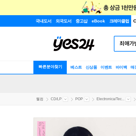
국내도서
외국도서
중고샵
eBook
크레마클럽
C
빠른분야찾기
베스트
신상품
이벤트
바이백
매
웰컴
CD/LP
POP
Electronica/Tec...