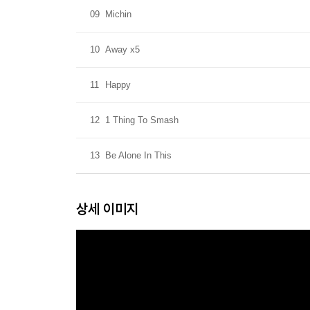
09
Michin
10
Away x5
11
Happy
12
1 Thing To Smash
13
Be Alone In This
상세 이미지