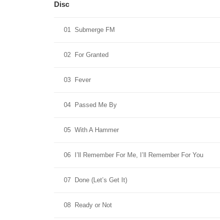
Disc
01
Submerge FM
02
For Granted
03
Fever
04
Passed Me By
05
With A Hammer
06
I’ll Remember For Me, I’ll Remember For You
07
Done (Let’s Get It)
08
Ready or Not