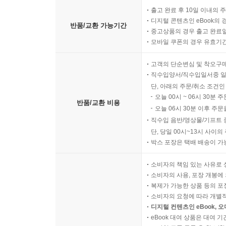
출고 완료 후 10일 이내의 
디지털 콘텐츠인 eBook의 
반품/교환 가능기간
중고상품의 경우 출고 완료일
모바일 쿠폰의 경우 유효기간(
고객의 단순변심 및 착오구
직수입양서/직수입일서중 일
단, 아래의 주문/취소 조건인
오늘 00시 ~ 06시 30분 
반품/교환 비용
오늘 06시 30분 이후 주문
직수입 음반/영상물/기프트 
단, 당일 00시~13시 사이
박스 포장은 택배 배송이 가
소비자의 책임 있는 사유로 
소비자의 사용, 포장 개봉에 
복제가 가능한 상품 등의 포장을 
소비자의 요청에 따라 개별
디지털 컨텐츠인 eBook, 
eBook 대여 상품은 대여 기