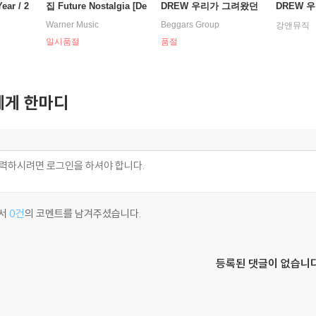
ear / 2
집 Future Nostalgia [De
DREW 우리가 그려왔던
DREW 
yl]
luxe]
[투명 옐로우 컬러 LP]
Warner Music
Beggars Group
강앤뮤직
일시품절
품절
게 한마디
서
0건
의 코멘트를 남겨주셨습니다.
등록된 댓글이 없습니다