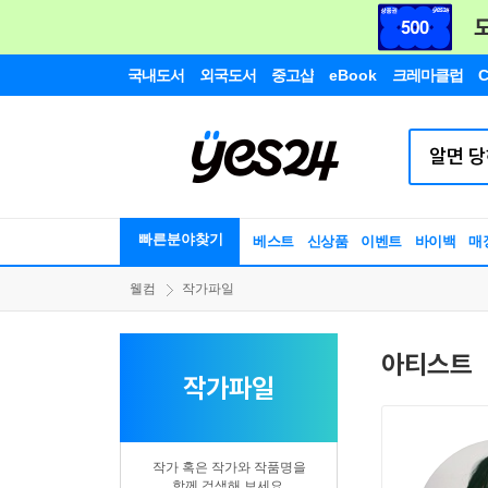
국내도서
외국도서
중고샵
eBook
크레마클럽
C
빠른분야찾기
베스트
신상품
이벤트
바이백
매
웰컴
작가파일
아티스트
작가파일
작가 혹은 작가와 작품명을
함께 검색해 보세요.