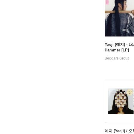
Yaeji (예지) - 1
Hammer [LP]
Beggars Group
예지 (Yaeji) / 