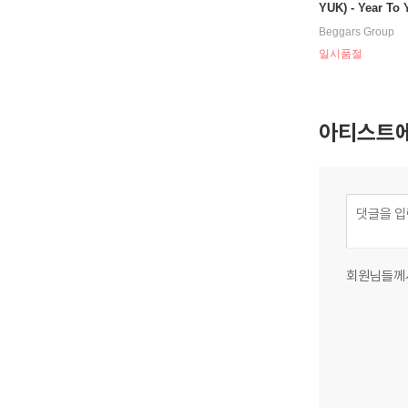
YUK) - Year To Y
9 [7인치 싱글 Vin
Beggars Group
일시품절
아티스트에
회원님들께