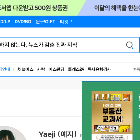
D/LP
DVD/BD
문구
/GIFT
티켓
독서유형검사
장안내
채널예스
사락
예스펀딩
클래스24
여
RBTI Lab
독서유형검사
Yaeji (예지)
Kathy Lee 이예지 Yaeji Lee