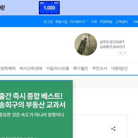
로그인
회원가입
마이페이지
카트
주문/배송
고객센터
Gl
름방학혜택
예사단독판매
이달의사은품
특가할인
추천도서
대량/법인