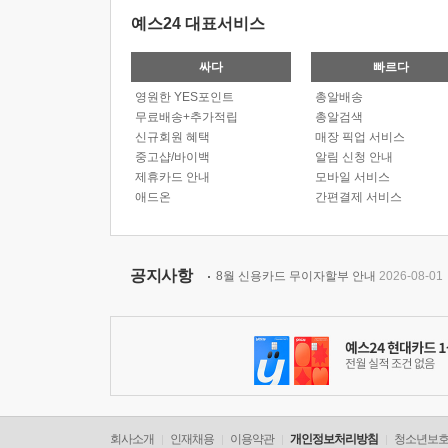
예스24 대표서비스
싸다
빠르다
영원한 YES포인트
총알배송
무료배송+추가적립
총알검색
신규회원 혜택
매장 픽업 서비스
중고샵/바이백
알림 신청 안내
제휴카드 안내
모바일 서비스
애드온
간편결제 서비스
공지사항
8월 신용카드 무이자할부 안내
2026-08-01
회사소개
인재채용
이용약관
개인정보처리방침
청소년보