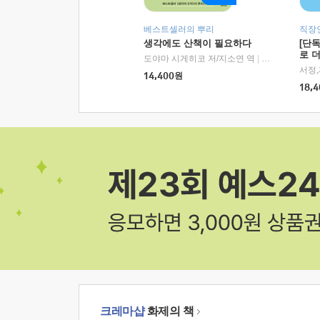
베스트셀러의 뿌리
직장
생각에도 산책이 필요하다
[단
로 
도야마 시게히코 저/지소연 역
|
알에이치코리아(
14,400
원
18,4
크레마샵
화제의 책