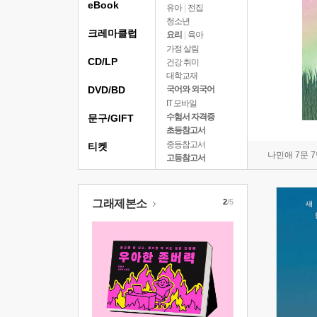
eBook
유아
|
전집
청소년
크레마클럽
요리
|
육아
가정 살림
CD/LP
건강 취미
대학교재
DVD/BD
국어와 외국어
IT 모바일
수험서 자격증
문구/GIFT
초등참고서
중등참고서
티켓
나민애 7문 
고등참고서
그래제본소
2
/5