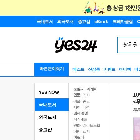
국내도서
외국도서
중고샵
eBook
크레마클럽
C
빠른분야찾기
베스트
신상품
이벤트
바이백
매
소설/시
|
에세이
YES NOW
인문
|
역사
예술
|
종교
국내도서
사회
|
과학
경제 경영
외국도서
자기계발
만화
|
라이트노벨
중고샵
여행
|
잡지
어린이