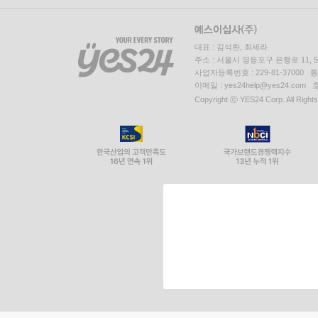
대표 : 김석환, 최세라
주소 : 서울시 영등포구 은행로 11,
사업자등록번호 : 229-81-37000 
이메일 : yes24help@yes24.c
Copyright ⓒ YES24 Corp. All Right