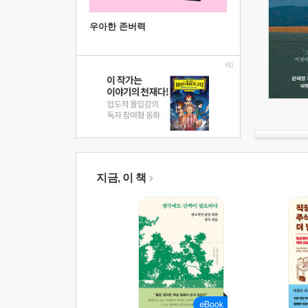
우아한 존버력
지금, 이 책