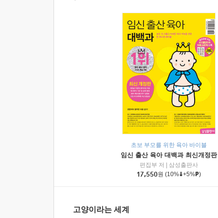
초보 부모를 위한 육아 바이블
임신 출산 육아 대백과 최신개정판
편집부 저
|
삼성출판사
17,550
원
(10%
+5%
)
고양이라는 세계