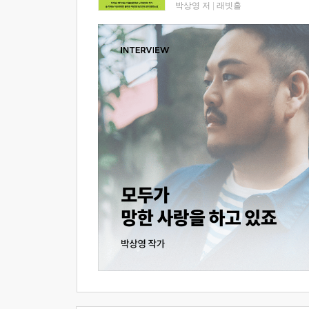
박상영 저
|
래빗홀