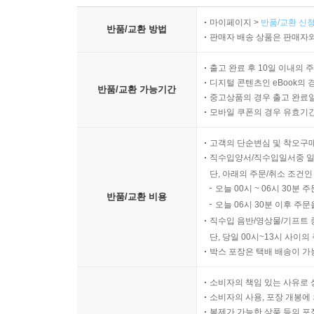
마이페이지 >
반품/교환 신청
반품/교환 방법
판매자 배송 상품은 판매자와
출고 완료 후 10일 이내의 
디지털 콘텐츠인 eBook의 
반품/교환 가능기간
중고상품의 경우 출고 완료일
모바일 쿠폰의 경우 유효기간(
고객의 단순변심 및 착오구
직수입양서/직수입일서중 일
단, 아래의 주문/취소 조건인
오늘 00시 ~ 06시 30분 
반품/교환 비용
오늘 06시 30분 이후 주문
직수입 음반/영상물/기프트 
단, 당일 00시~13시 사이
박스 포장은 택배 배송이 가
소비자의 책임 있는 사유로 
소비자의 사용, 포장 개봉에 
복제가 가능한 상품 등의 포장을 