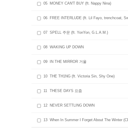
05
MONEY CAN'T BUY (ft. Nappy Nina)
06
FREE INTERLUDE (ft. Lil Fayo, trenchcoat, S
07
SPELL 주문 (ft. YonYon, G.L.A.M.)
08
WAKING UP DOWN
09
IN THE MIRROR 거울
10
THE TH1NG (ft. Victoria Sin, Shy One)
11
THESE DAYS 요즘
12
NEVER SETTLING DOWN
13
When In Summer I Forget About The Wint