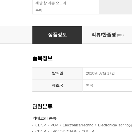
세상 참 예쁜 오드리
룩백
Yaeji (예지) - WHAT WE DREW 우리가 그려
상품정보
리뷰/한줄평
(0/1)
품목정보
발매일
2020년 07월 17일
제조국
영국
관련분류
카테고리 분류
CD/LP
POP
Electronica/Techno
Electronica/Techno
CD/LP
LP(Vinyl) 전문관
가요 LP