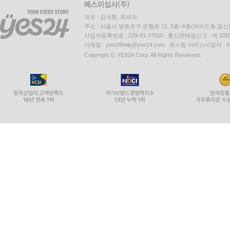
대표 : 김석환, 최세라
주소 : 서울시 영등포구 은행로 11, 5층~6층(여의도동,일신
사업자등록번호 : 229-81-37000 통신판매업신고 : 제 200
이메일 : yes24help@yes24.com 호스팅 서비스사업자 :
Copyright ⓒ YES24 Corp. All Rights Reserved.