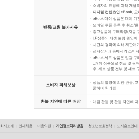
소비자의 요청에 따라 개별
디지털 컨텐츠인 eBook, 
eBook 대여 상품은 대여 기
모바일 쿠폰 등록 후 취소/환
반품/교환 불가사유
중고상품이 구매확정(자동 
LP상품의 재생 불량 원인이 기
시간의 경과에 의해 재판매가
전자상거래 등에서의 소비자
eBook 세트 상품은 일괄 
1개의 상품으로 취급 및 판매
우, 세트 상품 전부 및 세트
상품의 불량에 의한 반품, 교
소비자 피해보상
준하여 처리됨
환불 지연에 따른 배상
대금 환불 및 환불 지연에 
회사소개
인재채용
이용약관
개인정보처리방침
청소년보호정책
도서홍보안내