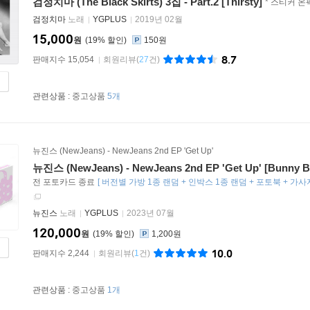
검정치마 (The Black Skirts) 3집 - Part.2 [Thirsty]
* 스티커 온
검정치마
노래
YGPLUS
2019년 02월
15,000
원
19
%
150원
8.7
판매지수 15,054
회원리뷰
(
27
건)
관련상품 :
중고상품
5개
뉴진스 (NewJeans) - NewJeans 2nd EP 'Get Up'
뉴진스 (NewJeans) - NewJeans 2nd EP 'Get Up' [Bunny Be
전 포토카드 종료
[
버전별 가방 1종 랜덤 + 인박스 1종 랜덤 + 포토북 + 가
뉴진스
노래
YGPLUS
2023년 07월
120,000
원
19
%
1,200원
10.0
판매지수 2,244
회원리뷰
(
1
건)
관련상품 :
중고상품
1개