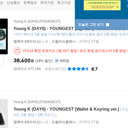
순
신상품순
등록일순
최저가순
최고가순
상품명순
Young K (DAY6) [YOUNGEST]
오늘은 그만 보기
Young K (DAY6) - YOUNGEST [2종 SET]
* [종료] 초도 한정 
+아이 북마크 1종 랜덤+가사북+렌티큘러 카드+손글씨 엽서 1종 랜덤+포토카
영케이 (데이식스)
노래
드림어스컴퍼니
2026년 07월
YES24 특전 포토카드 2종 SET 증정 / 초도 한정 접지포스터 2종 랜덤
38,600
원
18
%
400원
8.7
판매지수 477,186
회원리뷰
(
3
건)
Young K (DAY6) [YOUNGEST]
Young K (DAY6) - YOUNGEST [Wallet & Keyring ver.]
[
지갑
카드 2종 랜덤 + QR 카드
]
영케이 (데이식스)
노래
드림어스컴퍼니
2026년 07월