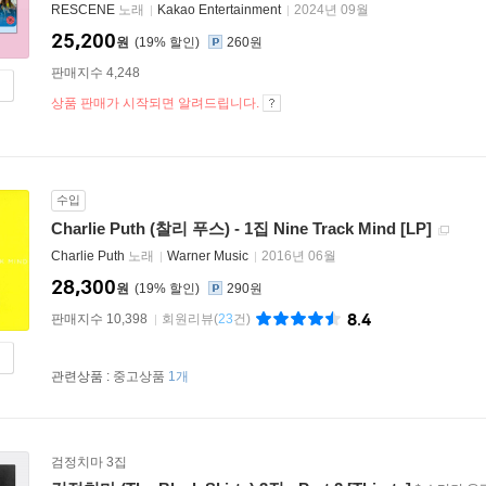
RESCENE
노래
Kakao Entertainment
2024년 09월
25,200
원
19
%
260원
판매지수 4,248
상품 판매가 시작되면 알려드립니다.
수입
Charlie Puth (찰리 푸스) - 1집 Nine Track Mind [LP]
Charlie Puth
노래
Warner Music
2016년 06월
28,300
원
19
%
290원
8.4
판매지수 10,398
회원리뷰
(
23
건)
관련상품 :
중고상품
1개
검정치마 3집