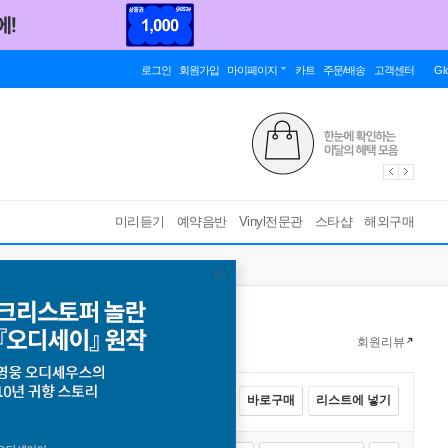
로그인
회원가입
마이페이지
카트
주문/배송
고객센터
Gl
미리듣기
예약음반
Vinyl전문관
스타샵
해외구매
회원리뷰
전체선택
카트에 넣기
바로구매
리스트에 넣기