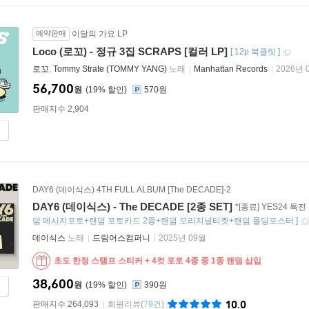
예약판매
이달의 가요 LP
Loco (로꼬) - 정규 3집 SCRAPS [컬러 LP]
[
12p 북클릿
]
로꼬
,
Tommy Strate (TOMMY YANG)
노래
Manhattan Records
2026년 
56,700
원
19
%
570원
판매지수 2,904
DAY6 (데이식스) 4TH FULL ALBUM [The DECADE]-2
DAY6 (데이식스) - The DECADE [2종 SET]
*[종료] YES24 
덤 메시지포토+랜덤 포토카드 2종+랜덤 오리지널티켓+랜덤 폴딩포스터
]
데이식스
노래
드림어스컴퍼니
2025년 09월
초도 한정 스탬프 스티커 + 4컷 포토 4종 중 1종 랜덤 삽입
38,600
원
19
%
390원
10.0
판매지수 264,093
회원리뷰
(
79
건)