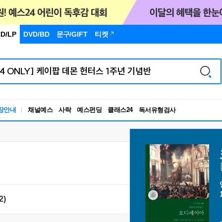
D/LP
DVD/BD
문구
/GIFT
티켓
장안내
채널예스
사락
예스펀딩
클래스24
독서유형검사
RBTI Lab
독서유형검사
2)