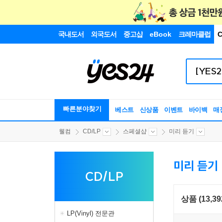
국내도서
외국도서
중고샵
eBook
크레마클럽
C
빠른분야찾기
베스트
신상품
이벤트
바이백
매
웰컴
CD/LP
스페셜샵
미리 듣기
미리 듣기
CD/LP
상품 (13,39
LP(Vinyl) 전문관