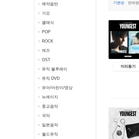
기본순
판매량
예약음반
가요
클래식
POP
ROCK
재즈
OST
미리듣기
뮤직 블루레이
뮤직 DVD
유아/어린이/명상
뉴에이지
종교음악
국악
일본음악
월드뮤직