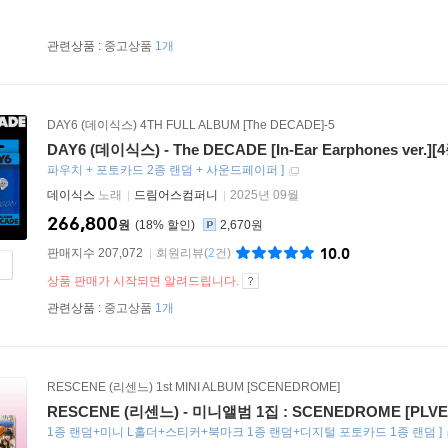
관련상품 :
중고상품
1개
DAY6 (데이식스) 4TH FULL ALBUM [The DECADE]-5
DAY6 (데이식스) - The DECADE [In-Ear Earphones ver.][
파우치 + 포토카드 2종 랜덤 + 사운드페이퍼
]
데이식스
노래
드림어스컴퍼니
2025년 09월
266,800
원
18
%
2,670원
10.0
판매지수 207,072
회원리뷰
(
2
건)
상품 판매가 시작되면 알려드립니다.
관련상품 :
중고상품
1개
RESCENE (리센느) 1st MINI ALBUM [SCENEDROME]
RESCENE (리센느) - 미니앨범 1집 : SCENEDROME [PLVE v
1종 랜덤+미니 L홀더+스티커+북마크 1종 랜덤+디지털 포토카드 1종 랜덤
]