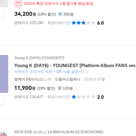
YES24 특전 포토카드 2종 중 1종 랜덤 증정
34,200
원
19
%
350원
6.0
판매지수 225,180
회원리뷰
(
2
건)
Young K (DAY6) [YOUNGEST]
Young K (DAY6) - YOUNGEST [Platform Album FANS ver.
비하인드 포토카드 세트 + QR 사용 설명서
]
영케이 (데이식스)
노래
드림어스컴퍼니
2026년 07월
11,900
원
19
%
120원
2.0
판매지수 134,427
회원리뷰
(
1
건)
RESCENE (리센느) 1st MINI ALBUM [SCENEDROME]