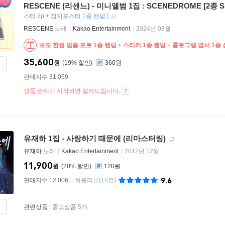
RESCENE (리센느) - 미니앨범 1집 : SCENEDROME [2종 S
스터 2p + 접지포스터 1종 랜덤
]
RESCENE
노래
Kakao Entertainment
2024년 08월
초도 한정 필름 포토 1종 랜덤 + 스티커 1종 랜덤 + 홀로그램 엽서 1종
35,600
원
19
%
360원
판매지수 31,059
상품 판매가 시작되면 알려드립니다.
유재하 1집 - 사랑하기 때문에 (리마스터링)
유재하
노래
Kakao Entertainment
2012년 12월
11,900
원
20
%
120원
9.6
판매지수 12,006
회원리뷰
(
18
건)
관련상품 :
중고상품
5개