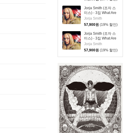
Jorja Smith (조자 스
미스) - 3집 What Are
The Odds [심플 오렌
Jorja Smith
지 컬러 LP]
57,900
원
(19% 할인)
Jorja Smith (조자 스
미스) - 3집 What Are
The Odds [심플 바이
Jorja Smith
올렛 컬러 LP]
57,900
원
(19% 할인)