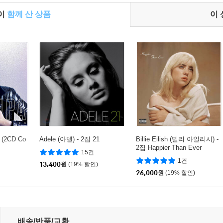
들이
함께 산 상품
이
a (2CD Co
Adele (아델) - 2집 21
Billie Eilish (빌리 아일리시) -
2집 Happier Than Ever
15건
1건
13,400
원
(19% 할인)
26,000
원
(19% 할인)
eluxe]
배송/반품/교환