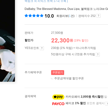
랙핑크 외 리믹스 트랙 17곡 수록 ]
DaBaby
,
The Blessed Madonna
,
Dua Lipa
,
블랙핑크
노래/
Joe G
10.0
회원리뷰(
1
건)
판매지수 252
판매가
27,500원
22,300
원
할인가
(19% 할인)
YES포인트
230원 (1% 적립) + 마니아추가적립
5만원이상 구매 시 2천원 추가적립
추가혜택쿠폰
쿠폰받기
주문금액대별 할인쿠폰
결제혜택
카카오페이
2,000원 즉시할인
일
페이코
1% 할인
포인트 결제시