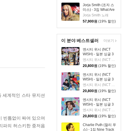
Jorja Smith (조자 스
미스) - 3집 What Are
The Odds [심플 바이
Jorja Smith 노래
올렛 컬러 LP]
57,900
원
(19% 할인)
이 분야 베스트셀러
더보기
엔시티 위시 (NCT
WISH) - 일본 싱글 3
집 YO-I-DON! / BOY
엔시티 위시 (NCT WISH)
MEETS GIRL [통상판
20,800
원
(19% 할인)
BOY MEETS GIRL
Ver.]
엔시티 위시 (NCT
WISH) - 일본 싱글 3
집 YO-I-DON! / BOY
엔시티 위시 (NCT WISH)
MEETS GIRL [통상판
20,800
원
(19% 할인)
YO-I-DON! Ver.]
tt 등 세계적인 스타 뮤지션
엔시티 위시 (NCT
WISH) - 일본 싱글 3
집 YO-I-DON! / BOY
엔시티 위시 (NCT WISH)
MEETS GIRL [YUSHI
20,800
원
(19% 할인)
1곡이 빈틈없이 짜여 있으며
Ver.]
Charlie Puth (찰리 푸
 두아 리파의 허스키한 중저음
스) - 1집 Nine Track