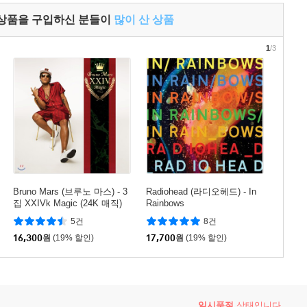
 상품을 구입하신 분들이
많이 산 상품
1
/3
Bruno Mars (브루노 마스) - 3
Radiohead (라디오헤드) - In
집 XXIVk Magic (24K 매직)
Rainbows
5건
8건
16,300
원
(19% 할인)
17,700
원
(19% 할인)
일시품절
상태입니다.