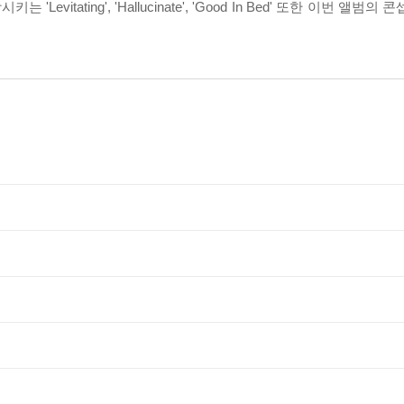
'Levitating', 'Hallucinate', 'Good In Bed' 또한 이번 