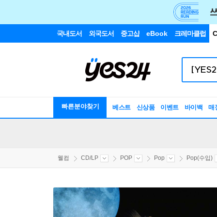
국내도서
외국도서
중고샵
eBook
크레마클럽
C
빠른분야찾기
베스트
신상품
이벤트
바이백
매
웰컴
CD/LP
POP
Pop
Pop(수입)