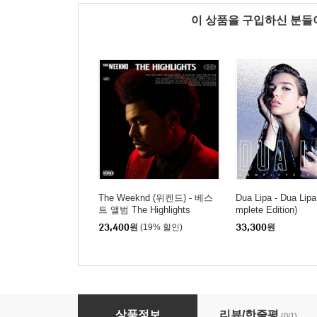
이 상품을 구입하신 분
The Weeknd (위켄드) - 베스
Dua Lipa - Dua Lip
트 앨범 The Highlights
mplete Edition)
23,400
원
(19% 할인)
33,300
원
Dua Lipa (두아 리파) - 2집 Future Nostalgia [D
상품정보
리뷰/한줄평
(0/1)