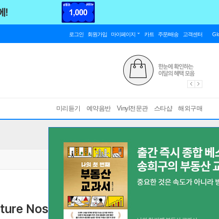
로그인
회원가입
마이페이지
카트
주문/배송
고객센터
Gl
미리듣기
예약음반
Vinyl전문관
스타샵
해외구매
ure Nostalgia [Deluxe]
[ 2CD / 디럭스 에디션 / 블