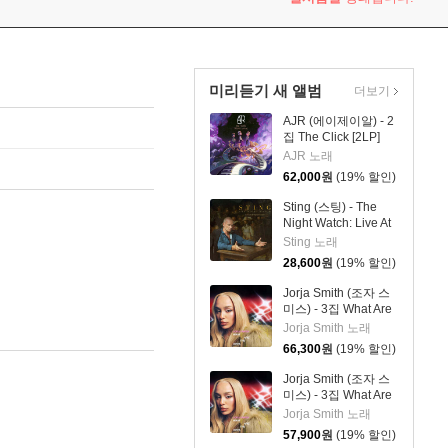
미리듣기 새 앨범
더보기
AJR (에이제이알) - 2
집 The Click [2LP]
AJR 노래
62,000
원
(19% 할인)
Sting (스팅) - The
Night Watch: Live At
The Rijksmuseum
Sting 노래
28,600
원
(19% 할인)
Jorja Smith (조자 스
미스) - 3집 What Are
The Odds [스플래터
Jorja Smith 노래
컬러 LP]
66,300
원
(19% 할인)
Jorja Smith (조자 스
미스) - 3집 What Are
The Odds [심플 오렌
Jorja Smith 노래
지 컬러 LP]
57,900
원
(19% 할인)