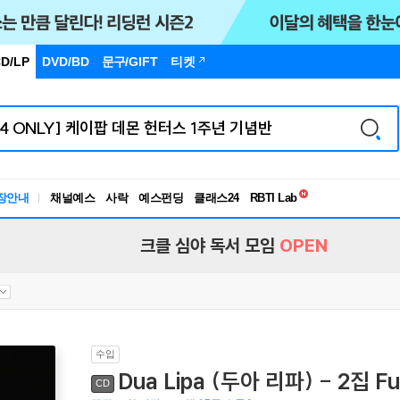
D/LP
DVD/BD
문구
/GIFT
티켓
독서유형검사
RBTI Lab
장안내
채널예스
사락
예스펀딩
클래스24
독서유형검사
크클 심야 독서 모임
OPEN
수입
Dua Lipa (두아 리파) - 2집 Fut
CD