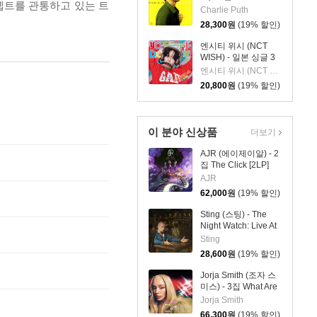
앨범의 콘셉트를 관통하고 있는 트
Mind [LP]
Charlie Puth
28,300
원
(19% 할인)
엔시티 위시 (NCT
WISH) - 일본 싱글 3
집 YO-I-DON! / BOY
엔시티 위시 (NCT WISH)
MEETS GIRL [RIKU
20,800
원
(19% 할인)
Ver.]
이 분야 신상품
더보기
AJR (에이제이알) - 2
집 The Click [2LP]
AJR
62,000
원
(19% 할인)
Sting (스팅) - The
Night Watch: Live At
The Rijksmuseum
Sting
28,600
원
(19% 할인)
Jorja Smith (조자 스
미스) - 3집 What Are
The Odds [스플래터
Jorja Smith
컬러 LP]
66,300
원
(19% 할인)