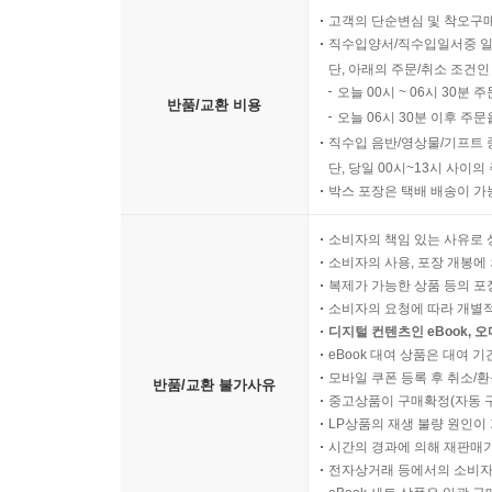
고객의 단순변심 및 착오구
직수입양서/직수입일서중 일
단, 아래의 주문/취소 조건인
오늘 00시 ~ 06시 30분 
반품/교환 비용
오늘 06시 30분 이후 주문
직수입 음반/영상물/기프트 
단, 당일 00시~13시 사이
박스 포장은 택배 배송이 가
소비자의 책임 있는 사유로 
소비자의 사용, 포장 개봉에 
복제가 가능한 상품 등의 포장을 
소비자의 요청에 따라 개별
디지털 컨텐츠인 eBook, 
eBook 대여 상품은 대여 기
모바일 쿠폰 등록 후 취소/환
반품/교환 불가사유
중고상품이 구매확정(자동 
LP상품의 재생 불량 원인이 기
시간의 경과에 의해 재판매가
전자상거래 등에서의 소비자