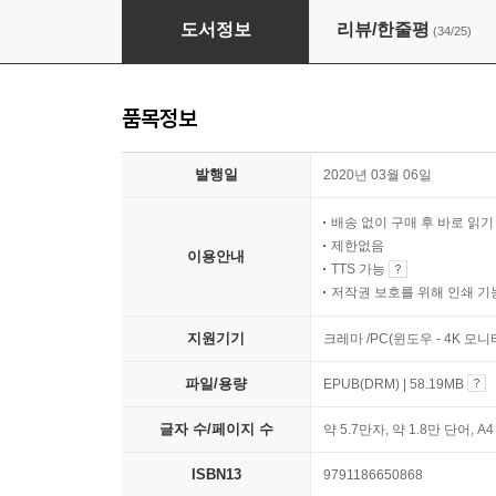
노오력하지 않아도 잘되는 사람에게는 작은 습관
도서정보
리뷰/한줄평
(34/25)
품목정보
발행일
2020년 03월 06일
배송 없이 구매 후 바로 읽
제한없음
이용안내
TTS 가능
저작권 보호를 위해 인쇄 기
지원기기
크레마 /PC(윈도우 - 4K 모
파일/용량
EPUB(DRM) | 58.19MB
글자 수/페이지 수
약 5.7만자, 약 1.8만 단어, A
ISBN13
9791186650868