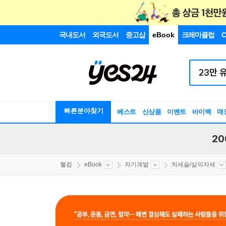
국내도서
외국도서
중고샵
eBook
크레마클럽
C
빠른분야찾기
베스트
신상품
이벤트
바이백
매
20
웰컴
eBook
자기계발
처세술/삶의자세