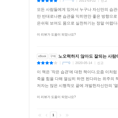
7******0
2021-03-22
신고
|
|
|
모든 사람들에게 있어서 누구나 자신만의 습관
만 반대로나쁜 습관을 익히면안 좋은 방향으로 
은쉬워 보여도 몸으로 실천하기는 정말 어렵다는
이 리뷰가 도움이 되었나요?
노오력하지 않아도 잘되는 사람
eBook
구매
j****0
2020-05-14
신고
|
|
|
이 책은 '작은 습관'에 대한 책이다.요즘 이처럼
죽을 힘을 다해 열심히 하면 된다라는 위주의 
저자는 많은 시행착오 끝에 개발한자신만의 '열가
이 리뷰가 도움이 되었나요?
1