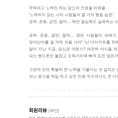
무턱대고 노력만 하는 당신의 인생을 바꿔줄
‘노력하지 않는 나라 사람들의 열 가지 행동 습관’
공부, 운동, 금연, 절약… 매번 결심해도 실패하는 
공부, 운동, 금연, 절약… 많은 사람들이 새해
영어단어를 열 개씩 외울 거야” “난 다이어트를 위해
달이 지난 지금, 당신은 어떤가? 여전히 야식을 
대신 핸드폰만 붙잡고 오락거리에 빠져 있진 않은가
그런데 만약 특별히 큰 노력을 기울이는 것 같지도
맛난 음식을 매일 먹고 싶은 만큼 먹으면서도 큰 다
『노오력하지 않아도 잘되는 사람에게는 작은 습관
하는 사람이었다. 그러나 자신의 열심과는 정반대
좋지 않았다. 이런 날들이 반복되며 난 아무리 노
회원리뷰
멈추기로 결심한다. 그리고 쉽게 떨어지는 의욕 대
(34건)
익히면서, 자신의 꿈에 한발 짝 더 다가서는 놀라운