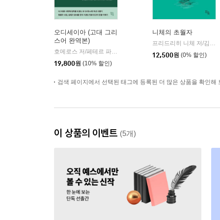
오디세이아 (고대 그리
니체의 초월자
스어 완역본)
프리드리히 니체 저/김철 편역
호메로스 저/페테르 파울 루벤스 그림/박문재 역
현대지성
|
12,500
원
(0% 할인)
19,800
원
(10% 할인)
검색 페이지에서 선택된 태그에 등록된 더 많은 상품을 확인해 
이 상품의 이벤트
(5개)