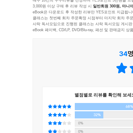
매주 10건의 우수리뷰를 선정하여 YES포인트 3만원을 드
3,000원 이상 구매 후 리뷰 작성 시
일반회원 300원, 마니아
eBook은 다운로드 후 작성한 리뷰만 YES포인트 지급됩니
이 책에서 저자가 소개하는 방법은 보통 사람들이 
클래스는 첫번째 회차 주문확정 시점부터 마지막 회차 주문
소모하지 않기 위해 사소한 결정은 미리 내려놓
사락 독서모임으로 진행된 클래스는 사락 독서모임 게시판
똑같은 시간에 반복해서 함으로써 내 몸에 무의식
eBook 페이백, CD/LP, DVD/Blu-ray, 패션 및 판매금
사람들이 금연, 다이어트, 재취업, 절약에 성공했을
34
명
실패만 하던 루저에서 승승장구하는 사업가가된 저
도전이었다. 그리고 이 비밀을 많은 사람과 나누고
미사키를 통해 독자들이 대리 체험을 할 수 있도록
한다면 상상하지 못했던 변화를 가져다준다. 이
사람들에게 구체적인 실용 팁을 제시하는 책이다. 
별점별로 리뷰를 확인해 보세
68
32%
0%
0%