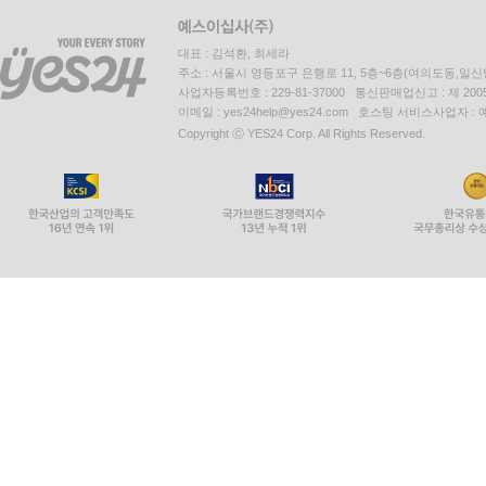
대표 : 김석환, 최세라
주소 : 서울시 영등포구 은행로 11, 5층~6층(여의도동,일신
사업자등록번호 : 229-81-37000 통신판매업신고 : 제 200
이메일 : yes24help@yes24.com 호스팅 서비스사업자 :
Copyright ⓒ YES24 Corp. All Rights Reserved.