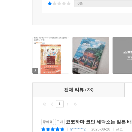
세탁소에 모여 숨겨진 안감을 들춰보듯 내면의 아
0%
인물들을 따라가다 보면 읽는 이의 마음까지 둥글어
일상적인 공간에서 불특정 다수의 사람이 만나 위
특별한 정서 때문일 것이다. 가까운 가족이나 주변
것. 우리에게 이런 책이 필요한 이유는 예기치 못
어떤 희망의 증거이기 때문이지 않을까. 아무리 절
않냐고. 그러니 지금 우리의 삶이 힘들더라도 가만
스포
인간에 대한 담백한 애정과 섬세한 문장으로 우리 
포
3
4
전체 리뷰
(23)
1
요코하마 코인 세탁소는 일본 
종이책
구매
h********2
2025-08-26
신고
|
|
|