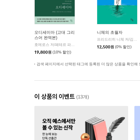
오디세이아 (고대 그리
니체의 초월자
스어 완역본)
프리드리히 니체 저/김철 편역
호메로스 저/페테르 파울 루벤스 그림/박문재 역
현대지성
|
12,500
원
(0% 할인)
19,800
원
(10% 할인)
검색 페이지에서 선택된 태그에 등록된 더 많은 상품을 확인해 
이 상품의 이벤트
(13개)