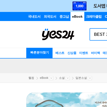
국내도서
외국도서
중고샵
eBook
크레마클럽
C
빠른분야찾기
베스트
신상품
이벤트
바이백
매
웰컴
eBook
소설
일본소설