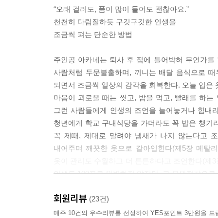
“오래 걸려도, 품이 많이 들어도 괜찮아요.”
천천히 다림질하듯 구깃구깃한 인생을
조금씩 펴는 단순한 방법
주인공 아카네는 퇴사 후 집에 틀어박혀 무언가를 
사람처럼 두문불출하며, 끼니는 배달 음식으로 때
되면서 조금씩 일상의 감각을 회복한다. 오늘 입은 
마음이 괴로울 때는 씻고, 밥을 먹고, 빨래를 하는
그런 사람들에게 인생의 조언을 늘어놓거나 힘내라고
청년에게 학교 구내식당을 가더라도 꼭 밥은 챙기라
꼭 제때, 제대로 말려야 냄새가 나지 않는다고 
내어주며 깨끗한 옷으로 갈아입힌다(제5장 메탈리카
옷이 관리도 수월하고 더 튼튼하다고 조언한다(제3장 
인생도 100프로 완벽하지 않지만, 그 불완전함으로
마나의 담백한 태도처럼 소설은 딱 거기까지만 나
회원리뷰
인생의 바퀴는 다시 돌아간다는 믿음. 그런 단순하고
(23건)
“구깃구깃해진 인생을 조금씩 펴고 싶었다. 시간이 
매주 10건의 우수리뷰를 선정하여 YES포인트 3만원을 드