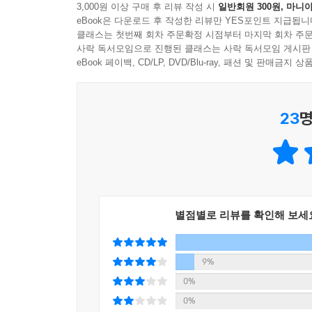
3,000원 이상 구매 후 리뷰 작성 시
일반회원 300원, 마니아
eBook은 다운로드 후 작성한 리뷰만 YES포인트 지급됩니
클래스는 첫번째 회차 주문확정 시점부터 마지막 회차 주문
“언제든 또 찾아주세요.
사락 독서모임으로 진행된 클래스는 사락 독서모임 게시판
여기서 기다리고 있을게요.”
eBook 페이백, CD/LP, DVD/Blu-ray, 패션 및 판매금
지금 우리에게 가장 필요한 일상 판타지
23
명
특정 장소에서 우연히 만난 사람들이 인연을 맺고 
소설에서는 흔히 ‘장소성’이 생략되거나 탈색되는 
만큼 그 정취를 절묘하게 붙들어놓는다. 그곳에서만 
중화요리점이 자리 잡은 탓에, 차이나타운은 언제
변한 개성적인 아파트. 진한 향냄새가 물씬 풍기는,
화려한 문을 빠져나가 바다를 향해 5분 정도 걸
별점별로 리뷰를 확인해 보세
전해지는 뉴그랜드 호텔이 눈에 들어왔다. 그리고 
지역이 겹치는 중심부에 자리 잡고 있었다.”
9%
공간적 특성이 도드라지는 반면, 소설 속 인물은
0%
호기심을 불러일으킨다. 등장인물들은 각자의 상처
0%