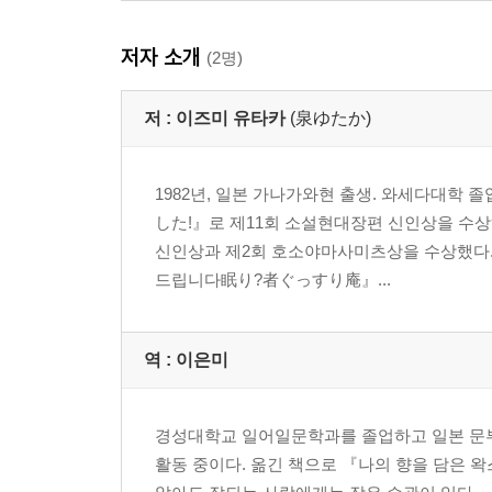
저자 소개
(2명)
저 :
이즈미 유타카
(泉ゆたか)
1982년, 일본 가나가와현 출생. 와세다대학 
した!』로 제11회 소설현대장편 신인상을 수
신인상과 제2회 호소야마사미츠상을 수상했다.
드립니다眠り?者ぐっすり庵』...
역 :
이은미
경성대학교 일어일문학과를 졸업하고 일본 문부
활동 중이다. 옮긴 책으로 『나의 향을 담은 