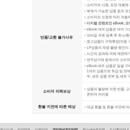
소비자의 사용, 포장 개봉에 
복제가 가능한 상품 등의 포장을 
소비자의 요청에 따라 개별
디지털 컨텐츠인 eBook, 
eBook 대여 상품은 대여 기
모바일 쿠폰 등록 후 취소/환
반품/교환 불가사유
중고상품이 구매확정(자동 
LP상품의 재생 불량 원인이 기
시간의 경과에 의해 재판매가
전자상거래 등에서의 소비자
eBook 세트 상품은 일괄 
1개의 상품으로 취급 및 판매
우, 세트 상품 전부 및 세트
상품의 불량에 의한 반품, 교
소비자 피해보상
준하여 처리됨
환불 지연에 따른 배상
대금 환불 및 환불 지연에 
회사소개
인재채용
이용약관
개인정보처리방침
청소년보호정책
도서홍보안내