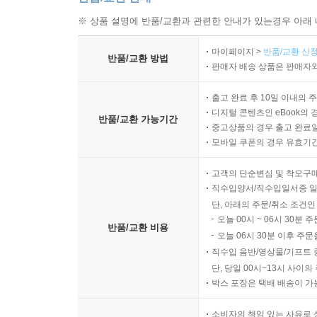
※ 상품 설명에 반품/교환과 관련한 안내가 있는경우 아래 
마이페이지 >
반품/교환 신청
반품/교환 방법
판매자 배송 상품은 판매자와
출고 완료 후 10일 이내의 
디지털 콘텐츠인 eBook의 
반품/교환 가능기간
중고상품의 경우 출고 완료일
모바일 쿠폰의 경우 유효기간(
고객의 단순변심 및 착오구
직수입양서/직수입일서중 일
단, 아래의 주문/취소 조건인
오늘 00시 ~ 06시 30분 
반품/교환 비용
오늘 06시 30분 이후 주문
직수입 음반/영상물/기프트 
단, 당일 00시~13시 사이
박스 포장은 택배 배송이 가
소비자의 책임 있는 사유로 