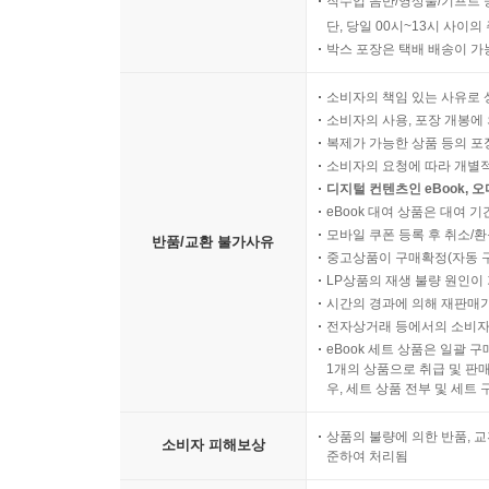
직수입 음반/영상물/기프트 
단, 당일 00시~13시 사이
04 초등 1학년을 위한 고전
박스 포장은 택배 배송이 가
05 성공적인 고전 읽기의 길
소비자의 책임 있는 사유로 
고전 읽기의 원칙, 4T | 반복해서 읽어야 한다 | 조
소비자의 사용, 포장 개봉에 
복제가 가능한 상품 등의 포장을 
소비자의 요청에 따라 개별
디지털 컨텐츠인 eBook, 
eBook 대여 상품은 대여 기
모바일 쿠폰 등록 후 취소/환
반품/교환 불가사유
중고상품이 구매확정(자동 
LP상품의 재생 불량 원인이 기
시간의 경과에 의해 재판매가
전자상거래 등에서의 소비자
eBook 세트 상품은 일괄 
1개의 상품으로 취급 및 판매
우, 세트 상품 전부 및 세트
상품의 불량에 의한 반품, 교
소비자 피해보상
준하여 처리됨