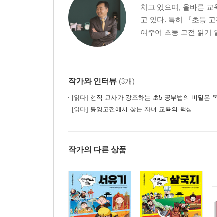
치고 있으며, 올바른 
06 수학 공부와 영어 공부는 엄연히 다르다
고 있다. 특히 『초등
07 몸으로 수학 공부를 해야 하는 이유
여주어 초등 고전 읽기 
08 빨리 시작한다고 해서 반드시 멀리 가는 건 아니
3장. 초등 1학년 수학 들여다보기
작가와 인터뷰
(3개)
01 초등 1학년 수학의 3가지 변화
이야기가 있는 수학, ‘스토리텔링’ | 몸으로 공부하는 
[읽다]
현직 교사가 강조하는 초5 공부법의 비밀은 
[읽다]
동양고전에서 찾는 자녀 교육의 핵심
02 취학 전 아이를 둔 부모를 위한 수학 공부 가이드
재미없는 공부는 안 시키는 편이 낫다 | 책읽기 습
알아도 충분하다
03 초등 1학년 수학, 한눈에 살펴보기
작가의 다른 상품
수학 교과서의 구성 | 『수학』 파헤치기 | 『수학 
04 1학년 부모가 숙지해야 할 수학 공부의 모든 것
문장제 문제, 문제 속에 답이 있다 | 검산 습관이 수
점수보다는 방법과 전략이 우선이다