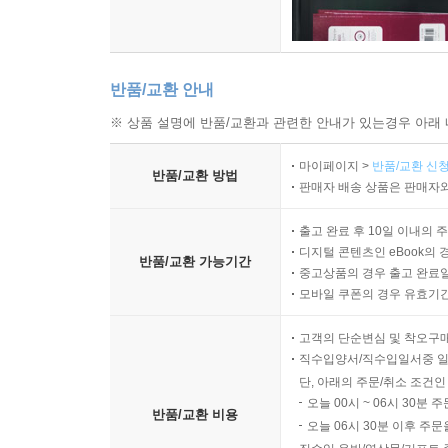
04 귀로 하는 독후 활동
다섯 고개 놀이 | 녹음해서 듣기 | 판소리 듣기
반품/교환 안내
05 몸으로 하는 독후 활동
※ 상품 설명에 반품/교환과 관련한 안내가 있는경우 아래 
책과 실생활 연결하기 | 몸짓으로 표현하기 | 미니북
마이페이지 >
반품/교환 신청
반품/교환 방법
6장 차원 높은 아이로 거듭나는 고전 읽기
판매자 배송 상품은 판매자와
출고 완료 후 10일 이내의 
01 세상에서 가장 힘세고 위대한 책, 고전
디지털 콘텐츠인 eBook의 
반품/교환 가능기간
고전(古典)은 고전(古傳)이다 | 고전(古典)은 고전(
중고상품의 경우 출고 완료일
모바일 쿠폰의 경우 유효기간(
02 그래서 고전을 읽어야 한다
고객의 단순변심 및 착오구
울타리가 되어주는 고전 | 사고력과 상상력을 키워주
직수입양서/직수입일서중 일
단, 아래의 주문/취소 조건인
03 고전을 읽으면 달라지는 것들
오늘 00시 ~ 06시 30분 
반품/교환 비용
성적이 오른다 | 생각이 깊어진다 | 인성이 좋아진다 
오늘 06시 30분 이후 주문