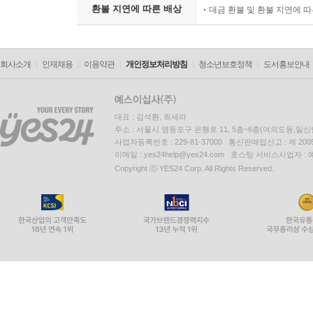
환불 지연에 따른 배상
대금 환불 및 환불 지연에 
회사소개
인재채용
이용약관
개인정보처리방침
청소년보호정책
도서홍보안내
대표 : 김석환, 최세라
주소 : 서울시 영등포구 은행로 11, 5층~6층(여의도동,일신
사업자등록번호 : 229-81-37000 통신판매업신고 : 제 200
이메일 : yes24help@yes24.com 호스팅 서비스사업자 :
Copyright ⓒ YES24 Corp. All Rights Reserved.