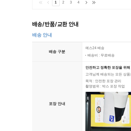
1
2
3
4
08 재미있고 신나게 읽는 책, 즐기며 읽기
즐기면서 책을 읽을 수 있는 7가지 방법
배송/반품/교환 안내
09 배경지식이 되는 책, 교과서와 함께 읽기
배송 안내
수업준비도를 달라지게 만드는 책읽기 | 온전한 작품
예스24 배송
배송 구분
배송비 : 무료배송
5장. 깊이 있는 아이로 만드는 독후 활동
안전하고 정확한 포장을 위해 
01 입으로 하는 독후 활동
고객님께 배송되는 모든 상품을
북 토크 | 질문하기 | 끝말잇기
목적 : 안전한 포장 관리
촬영범위 : 박스 포장 작업
02 손으로 하는 독후 활동
독서 기록장 | 편지 쓰기 | 베껴 쓰기 | 동시 쓰기 |
포장 안내
03 눈으로 하는 독후 활동
영화 감상하기 | 뮤지컬 관람하기