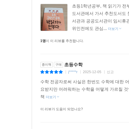
형성되지 않은 아이들 | 하늘은 복 없는 인생을 내
초등1학년공부, 책 읽기가 
도서관에서 가서 추천도서도 찾
02 어휘량이 폭발하는 시기
서관과 공공도서관이 임시휴관을
어휘력과 시험의 상관관계 | 어휘량의 빅뱅이 일어나
위인전에도 관심...
더보기
유치원 출신들
1명
이 이 리뷰를 추천합니다.
03 상상력과 호기심이 무궁무진한 시기
“선생님, 저요! 저요!” | 공벌레로 애정표현을 하는 
초등수학
종이책
구매
04 독서 습관을 만들어가는 시기
j*****r
2025-12-05
신고
|
|
|
독서 습관이 아이의 인생을 바꾼다 | 1학년은 독서 
수학 전공자로써 사실은 한번도 수학에 대한 
읽는 부모가 책 읽는 아이를 만든다
요받지만 어려워하는 수학을 어떻게 가르칠 것
책
더보기
2장. 아이는 읽는 만큼 성장한다
이 리뷰가 도움이 되었나요?
01 읽기 독립 만세
읽기 독립이 한글 떼기보다 더 중요한 이유 | 책읽기