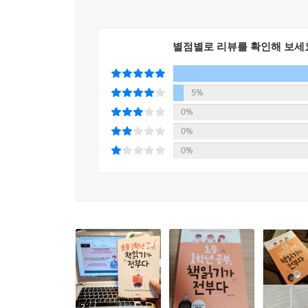
02 이해력 수학: 많이 읽는 것이 힘이다
수학의 기본은 책읽기다 | 책읽기는 확산적 사고를 돕
03 눈덩이 수학: 개념 원리에만 충실하면 그다음은 
별점별로 리뷰를 확인해 보세
진정한 수학 공부의 시작은 철저한 개념 익히기이다 
조작 활동
04 꼼꼼 수학: 속도보다는 방향이 중요한 연산 훈련
5%
초등 수학에서 연산이 중요한 이유 | 연산 훈련의 원
0%
05 놀이 수학: 잘 노는 아이가 수학도 잘한다
0%
몸으로 해봐야 기억에 오래 남는다 | 수학은 생활 속
0%
06 표현 수학: 배운 내용을 어떻게 표현하느냐에 
나날이 실력을 쌓는 수학 일기 | 때로는 아이도 선생
7장. 초등 1학년을 위한 수학 놀이
01 바둑돌을 이용한 수 연산 놀이
내가 가진 바둑돌은 몇 개? | 홀짝 놀이 | 님 게임(Ni
02 주사위를 이용한 수 연산 놀이
주사위 덧셈 놀이 | 주사위 뺄셈 놀이 | 덧셈을 할까
2