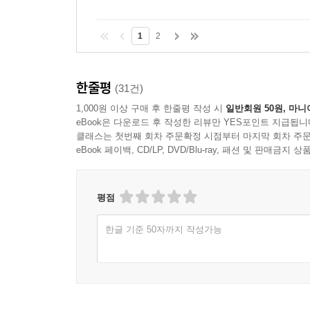
우뇌만 자극하는 아이들 | 책읽기는 가장 완벽한 전
1
2
08 책읽기의 대가는 상상력의 대가
식을 세우기보단 그림을 그려라 | 상상력은 창의력
한줄평
(31건)
3장. 책만 잘 읽혀도 1학년의 반은 성공이다
1,000원 이상 구매 후 한줄평 작성 시
일반회원 50원, 마니
eBook은 다운로드 후 작성한 리뷰만 YES포인트 지급됩니
01 초등 1학년 책읽기의 원칙
클래스는 첫번째 회차 주문확정 시점부터 마지막 회차 주문
책과 사랑에 빠지게 한다 | 책읽기가 재미있다는 생각
eBook 페이백, CD/LP, DVD/Blu-ray, 패션 및 판매금
읽기가 가능하게 한다
평점
02 부모가 노력하는 만큼 아이는 책을 읽는다
과감히 TV를 치운다 | 틈틈이 자주 읽게 한다 | 
한글 기준 50자까지 작성가능
03 지상 최고의 놀이터, 도서관
도서 대출 카드=보물 창고 열쇠 | 책을 사랑하는 만
사귄다 | 다양한 도서관 행사에 참여한다 | 도서관 