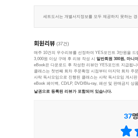
01 1학기 1단원: 9까지의 수
02 1학기 2단원: 여러 가지 모양
세트도서는 개별서지정보를 모두 제공하지 못하는 경우
03 1학기 3단원: 덧셈과 뺄셈
04 1학기 4단원: 비교하기
05 1학기 5단원: 50까지의 수
회원리뷰
★ 1학년 여름 방학 수학 공부법
(37건)
06 2학기 1단원: 100까지의 수
매주 10건의 우수리뷰를 선정하여 YES포인트 3만원을 드
07 2학기 2단원: 덧셈과 뺄셈 (1)
3,000원 이상 구매 후 리뷰 작성 시
일반회원 300원, 마니아
eBook은 다운로드 후 작성한 리뷰만 YES포인트 지급됩니
08 2학기 3단원: 여러 가지 모양
클래스는 첫번째 회차 주문확정 시점부터 마지막 회차 주문
09 2학기 4단원: 덧셈과 뺄셈 (2)
사락 독서모임으로 진행된 클래스는 사락 독서모임 게시판
10 2학기 5단원: 시계 보기와 규칙 찾기
eBook 페이백, CD/LP, DVD/Blu-ray, 패션 및 판매금
11 2학기 6단원: 덧셈과 뺄셈 (3)
낱권으로 등록된 리뷰가 포함되어 있습니다.
6장. 초등 1학년 수학 공부법
37
명
01 엉덩이 수학: 앉아 있는 시간과 수학 실력은 비
수학 문제집, 양보다는 부모의 원칙이 중요하다 | 