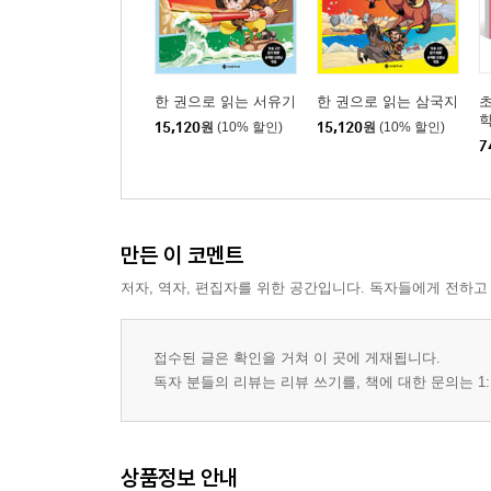
4장. 초등 1학년이 꼭 알아야 할 수학 개념 원리
01 수와 숫자
수와 숫자 구분하기 | 수의 세 가지 의미 | 수를 읽는 
한 권으로 읽는 서유기
한 권으로 읽는 삼국지
15,120
원
(10% 할인)
15,120
원
(10% 할인)
02 가르기와 모으기
7
가르기와 모으기의 의미 | 가르기와 모으기의 경우의
03 덧셈과 뺄셈
덧셈의 의미 | 뺄셈의 의미 | 덧셈과 덧셈식, 뺄셈과
04 등식
만든 이 코멘트
등식의 개념 | 등식 놀이
저자, 역자, 편집자를 위한 공간입니다. 독자들에게 전하고
05 측정과 표현
양(量)의 개념 | 직접 비교와 간접 비교 | 양(量)의 
06 시계 보기
접수된 글은 확인을 거쳐 이 곳에 게재됩니다.
독자 분들의 리뷰는 리뷰 쓰기를, 책에 대한 문의는 1:
시각(時刻)과 시간(時間) | 시계 속에 숨어 있는 진법
5장. 초등 1학년 수학 단원별 미리 보기
상품정보 안내