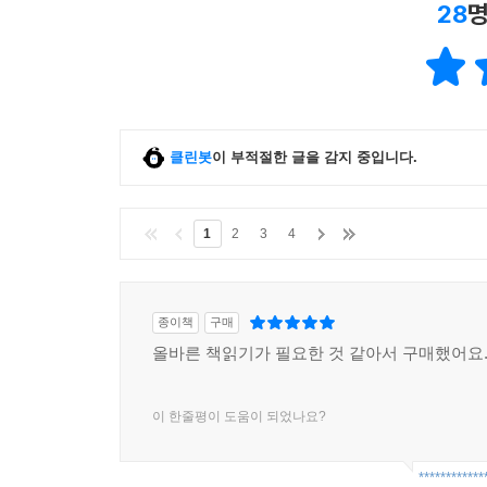
28
명
04 새 책은 독서 의욕을 불러일으키는 마중물이다
보유 장서가 학업성취도를 결정한다 | 아이와 함께 서
05 책 읽는 부모, 책 읽는 아이
부모의 태도가 자녀의 독서량에 미치는 영향 | 결국
클린봇
이 부적절한 글을 감지 중입니다.
06 흐릿한 기록이 뚜렷한 기억을 이긴다
단 한 줄만이라도 써본다 | 간단하게라도 기록한다 
1
2
3
4
07 혼자 하는 책읽기에서 함께하는 책읽기로
미리미리 준비하는 독서 대회 | 가장 중요한 건 아
종이책
구매
올바른 책읽기가 필요한 것 같아서 구매했어요
4장. ‘많이’보다는 ‘제대로’ 읽혀라
이 한줄평이 도움이 되었나요?
01 잘못된 읽기
만화책만 읽는 아이 | 판타지만 읽는 아이 | 건성으로
************