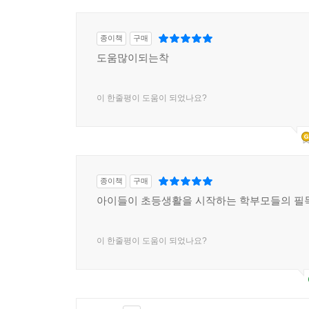
02 반복해서 읽기
반복 읽기는 힘이 세다 | 두 번째 저자가 되는 법 |
종이책
구매
도움많이되는착
03 귀로 읽는 책, 읽어주기
아이의 마음을 바꿀 수 있다 | 잘 듣는 아이가 공부도
이 한줄평이 도움이 되었나요?
04 입으로 읽는 책, 소리 내어 읽기
소리 내어 읽기의 위력 | 소리 내어 읽을 때 꼭 알아
05 손으로 읽는 책, 쓰면서 읽기
종이책
구매
백 번 읽는 것이 한 번 쓰는 것만 못하다 | 가장 효
아이들이 초등생활을 시작하는 학부모들의 필독
06 연애편지처럼 읽는 책, 천천히 읽기
이 한줄평이 도움이 되었나요?
급할수록 돌아가라 | 책을 천천히 읽으려면
07 집중하며 읽는 책, 몰입해서 읽기
책에 빠져들수록 행복은 커진다 | 독서 몰입의 4가