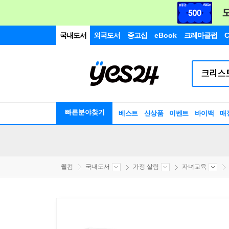
국내도서
외국도서
중고샵
eBook
크레마클럽
C
빠른분야찾기
베스트
신상품
이벤트
바이백
매
웰컴
국내도서
가정 살림
자녀교육