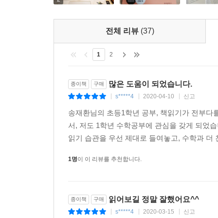
03 카드를 이용한 수 연산 놀이
10 만들고 합 구하기 | 10의 보수 놀이 | 카드 덧셈 
전체 리뷰
(37)
04 시계 놀이
같은 시각 찾기 시계 놀이 | 다섯 고개 시계 놀이
1
2
05 측정 놀이
누구 색종이 길이가 가장 길까? | 날아간 종이비행기의
많은 도움이 되었습니다.
종이책
구매
s*****4
2020-04-10
신고
|
|
|
에필로그. 수학의 벽이 희망의 벽으로 변할 때까지
송재환님의 초등1학년 공부, 책읽기가 전부다
『초등 1학년 공부, 책읽기가 전부다』
서, 저도 1학년 수학공부에 관심을 갖게 되었습니다
읽기 습관을 우선 제대로 들여놓고, 수학과 더 
프롤로그 : 내 아이의 믿을 구석 ‘책읽기’
1명
이 이 리뷰를 추천합니다.
1장. 초등 1학년, 아이의 진짜 인생이 시작된다
읽어보길 정말 잘했어요^^
종이책
구매
01 자아정체성이 형성되는 시기
s*****4
2020-03-15
신고
1학년 때 모습이 6학년 때까지 가는 아이들 | 
|
|
|