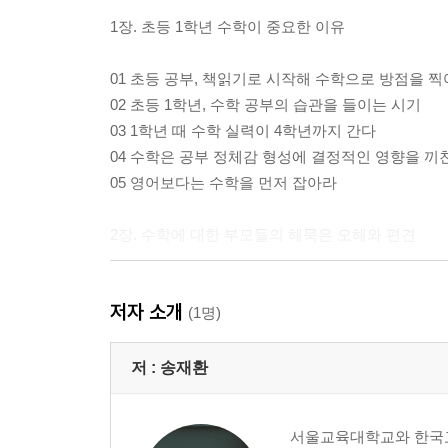
1장. 초등 1학년 수학이 중요한 이유
01 초등 공부, 책읽기로 시작해 수학으로 방점을 
02 초등 1학년, 수학 공부의 습관을 들이는 시기
03 1학년 때 수학 실력이 4학년까지 간다
04 수학은 공부 정체감 형성에 결정적인 영향을 끼
05 영어보다는 수학을 먼저 잡아라
2장. 수학에 대한 부모들의 해묵은 오해와 편견
01 수학 공부를 하기 전 부모가 반드시 버려야 할 4
저자 소개
내가 수학을 못했으니 당연히 아이도 못할 것이다 |
(1명)
수학은 타고난 재능이 있어야 한다
02 선행 학습, 아이의 수학을 망치는 지름길
저 :
송재환
03 문제집을 많이 푸는 게 가장 큰 문제다
04 외부 수학 경시대회, 약일까 독일까
서울교육대학교와 한국교
05 깨끗한 교과서와 수학 실력의 상관관계