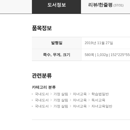
송재환의 초등 1학년 공부 2종 세트 : 책읽기가
도서정보
리뷰/한줄평
(37/31)
품목정보
발행일
2019년 11월 27일
쪽수, 무게, 크기
580쪽 | 1,032g | 152*225*
관련분류
카테고리 분류
국내도서
가정 살림
자녀교육
학습법일반
국내도서
가정 살림
자녀교육
독서교육
국내도서
가정 살림
자녀교육
자녀교육일반