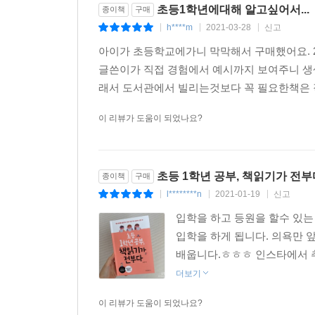
초등1학년에대해 알고싶어서...
종이책
구매
02 책만 제대로 읽어도 공부 우등생
h****m
2021-03-28
신고
|
|
|
외계어로 가득한 교과서 | 내 아이는 독서 부진아일까
아이가 초등학교에가니 막막해서 구매했어요. 
글쓴이가 직접 경험에서 예시까지 보여주니 생
03 1학년 공부, 책읽기로 해결하라
래서 도서관에서 빌리는것보다 꼭 필요한책은 직
국어, 정해진 시간에 긴 글을 읽는 능력 | 수학, 문
이 리뷰가 도움이 되었나요?
04 차라리 책을 한 권 더 읽혀라
아이의 호기심, 죽일 것인가 살릴 것인가 | 겉만 번지
초등 1학년 공부, 책읽기가 전부
종이책
구매
05 이해력을 키워주는 책읽기
l********n
2021-01-19
신고
|
|
|
이해력의 든든한 밑바탕, 배경지식 | 이해력의 차이
입학을 하고 등원을 할수 있는
입학을 하게 됩니다. 의욕만 
06 이해심을 심어주는 책읽기
배웁니다.ㅎㅎㅎ 인스타에서 추천
책은 또 하나의 가족이다 | 책은 부모가 할 수 없는
더보기
07 좌뇌와 우뇌의 균형을 잡아주는 책읽기
이 리뷰가 도움이 되었나요?