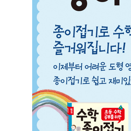
마름모란? …44
사다리꼴이란? …46
사각형 타일…48
2. 각이 세 개라서 삼각형
삼각형이란? …52
이등변삼각형…53
도깨비 접기…54
직각이등변삼각형…55
직각이등변삼각형 접기를 이용한 요정·액자…56
직각이등변삼각형 접기를 이용한 왕관…57
정삼각형…58
정삼각형으로 코끼리·팽이 접기…59
정삼각형으로 프랙탈 알아보기…60
삼각형의 여러 가지 중심점…62
내심점과 외심점을 만날 수 있는 튤립 접기…63
삼각형의 무게중심…64