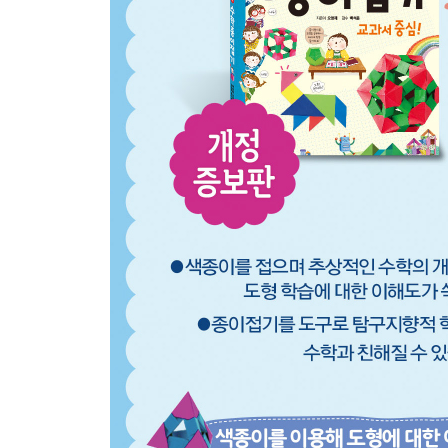
무게중심을 만날 수 있는 여우 접기 64
여러 가지 삼각형 타일 접기…66
삼각형 각의 크기 표현하기…68
삼각자 세트 만들기…69
칠교놀이 접기…70
둘레의 길이를 알아봅시다. …72
3. 각이 여러 개라서 다각형
다각형이란? …74
정오각형 그릇 접기…75
황금비…76
정육각형…78
정육각형 문양구성…79
정팔각형…80
정팔각형 오리기·정팔각형으로 투피스 접기…81
평면채우기…82
삼각형으로 평면 채우기…83