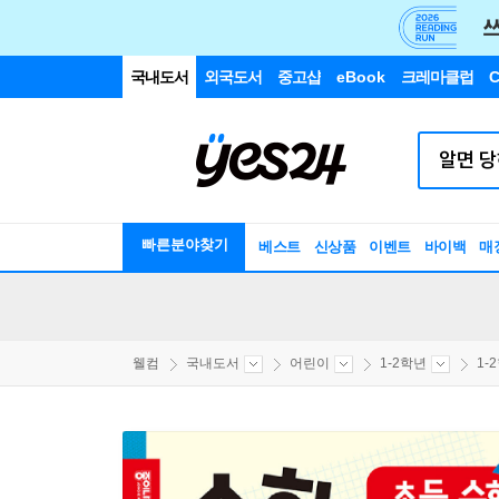
국내도서
외국도서
중고샵
eBook
크레마클럽
C
빠른분야찾기
베스트
신상품
이벤트
바이백
매
웰컴
국내도서
어린이
1-2학년
1-