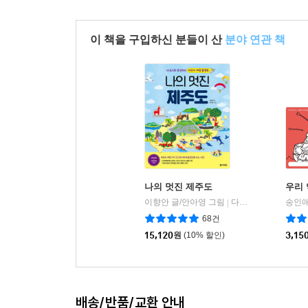
이 책을 구입하신 분들이 산
분야 연관 책
나의 멋진 제주도
우리
이향안 글/안아영 그림
다락원
송인애
|
68건
15,120
원
(10% 할인)
3,15
배송/반품/교환 안내