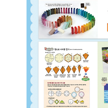
7. 면이 여러 개라서 다면체
다면체란? …120
정다면체의 특징…121
정사면체란? …122
정육면체란? …124
정육면체 접기·마을 꾸미기…125
소마큐브…126
직육면체…128
직육면체 접기(반닫이) …129
종이도시 만들기 1…130
종이도시 만들기 2(성 : Castle) …132