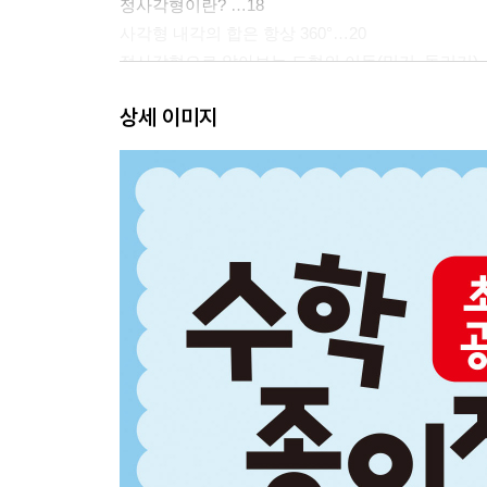
정사각형이란? …18
사각형 내각의 합은 항상 360°…20
정사각형으로 알아보는 도형의 이동(밀기, 돌리기) 
정사각형 2등분, 4등분하기…24
상세 이미지
정사각형 변의 길이 나누기…25
정사각형 전통문양 접기…27
정사각형을 사용하는 다양한 퍼즐-폴리오미노…28
펜토미노 조각 접기…29
펜토미노 퍼즐 게임을 위한 12가지 조각 조립하기…
정사각형의 일정한 변화…32
정사각형 변의 길이 재보기, 피타고라스 나무…33
직사각형이란? …34
A4 비율의 직사각형 만들기…35
직사각형 활용…36
A4 비율의 종이로 접은 메모꽂이…38
A4 비율의 종이로 접은 요정…40
평행사변형이란? …42
평행사변형으로 바람개비 접기·모빌 접기…43