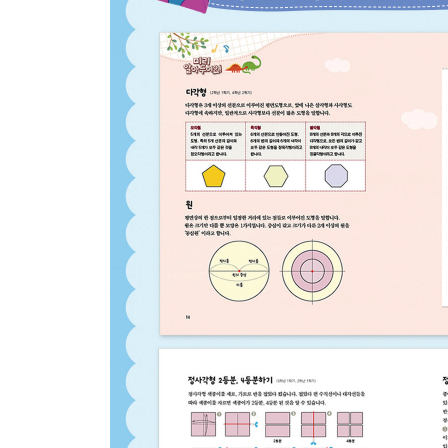
사각형으로 평면 채우기…84
정육각형으로 평면 채우기…85
황금비와 피보나치 수열…86
4. 동그란 원
원이란? …88
원의 둘레와 넓이…89
원으로 해바라기 접기·이름표 접기…90
원으로 나리꽃 접기…92
원주율 π종이접기 실습 …94
5. 서로 맞춰 보아요! 합동과 대칭
평면도형의 합동…96
선대칭 도형…98
점대칭 도형…100
점대칭 도형 접기 1 (태극문양) …101
점대칭 도형 접기 2…102