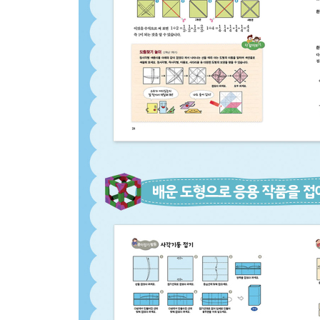
6. 서 있는 입체 도형 각기둥과 각뿔
각기둥…104
삼각기둥 접기…105
사각기둥 접기…106
오각기둥과 육각기둥 접기 …107
각기둥의 겉넓이…108
회전체…109
원기둥 접기…110
원뿔…111
각뿔…112
각뿔과 삼각기둥을 응용한 다면체 접기…113
각뿔의 종류에 따라 완성할 수 있는 다면체…115
각뿔대…116
각뿔대를 응용한 소품상자 접기…117
오각뿔대 접기…118