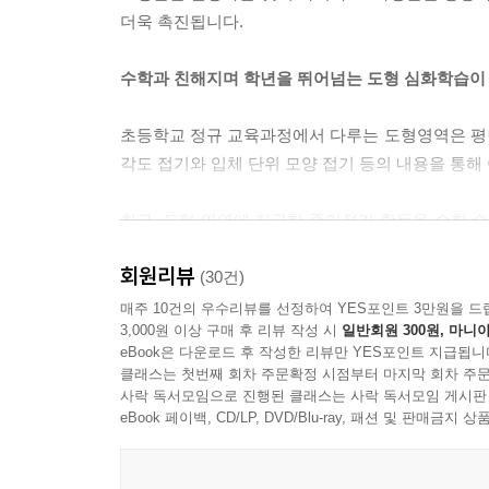
더욱 촉진됩니다.
수학과 친해지며 학년을 뛰어넘는 도형 심화학습이 
초등학교 정규 교육과정에서 다루는 도형영역은 평
각도 접기와 입체 단위 모양 접기 등의 내용을 통해
최근, 도형 영역에 친근한 종이접기 활동을 수학
많은 연구들이 입증하고 있습니다. 일선 교사들에
회원리뷰
있었으며, 학생들의 수업태도에도 긍정적인 변화가
(30건)
손을 통해 구현되는 도형의 구체화로써 학생들이
매주 10건의 우수리뷰를 선정하여 YES포인트 3만원을 드
3,000원 이상 구매 후 리뷰 작성 시
일반회원 300원, 마니아
특별한 효과라 할 것입니다.
eBook은 다운로드 후 작성한 리뷰만 YES포인트 지급됩니
클래스는 첫번째 회차 주문확정 시점부터 마지막 회차 주문
수학교육의 목표는 창의성을 발휘하여 수학적 사고
사락 독서모임으로 진행된 클래스는 사락 독서모임 게시판
수학종이접기』로 어린이들은 좀더 창의적이고 재미있
eBook 페이백, CD/LP, DVD/Blu-ray, 패션 및 판매금