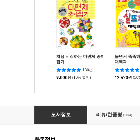
처음 시작하는 다면체 종이
놀면서 똑똑
접기
대백과
130건
9,000
원
(10% 할인)
12,420
원
(10
수학 종이접기
도서정보
리뷰/한줄평
(30/4)
품목정보