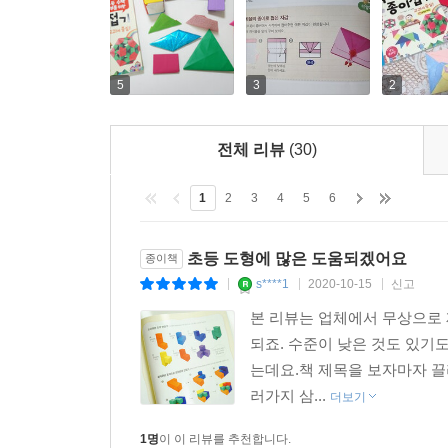
5
3
2
전체 리뷰
(30)
1
2
3
4
5
6
초등 도형에 많은 도움되겠어요
종이책
s****1
2020-10-15
신고
|
|
|
본 리뷰는 업체에서 무상으로 
되죠. 수준이 낮은 것도 있기
는데요.책 제목을 보자마자 
러가지 삼...
더보기
1명
이 이 리뷰를 추천합니다.