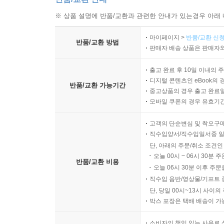
※ 상품 설명에 반품/교환과 관련한 안내가 있는경우 아래 
마이페이지 >
반품/교환 신청
반품/교환 방법
판매자 배송 상품은 판매자와
출고 완료 후 10일 이내의 
디지털 콘텐츠인 eBook의 
반품/교환 가능기간
중고상품의 경우 출고 완료일
모바일 쿠폰의 경우 유효기간(
고객의 단순변심 및 착오구
직수입양서/직수입일서중 일
단, 아래의 주문/취소 조건인
오늘 00시 ~ 06시 30분 
반품/교환 비용
오늘 06시 30분 이후 주문
직수입 음반/영상물/기프트 
단, 당일 00시~13시 사이
박스 포장은 택배 배송이 가
소비자의 책임 있는 사유로 