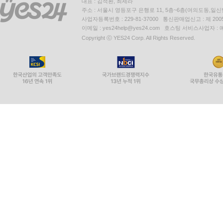
대표 : 김석환, 최세라
주소 : 서울시 영등포구 은행로 11, 5층~6층(여의도동,일신
사업자등록번호 : 229-81-37000 통신판매업신고 : 제 200
이메일 : yes24help@yes24.com 호스팅 서비스사업자 :
Copyright ⓒ YES24 Corp. All Rights Reserved.