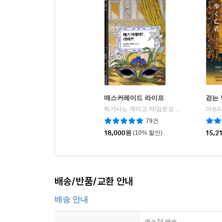
매스커레이드 라이프
걷는
히가시노 게이고 저/김은모 역
현대문학
미쓰다
|
79건
18,000
원
(10% 할인)
15,2
배송/반품/교환 안내
배송 안내
예스24 배송