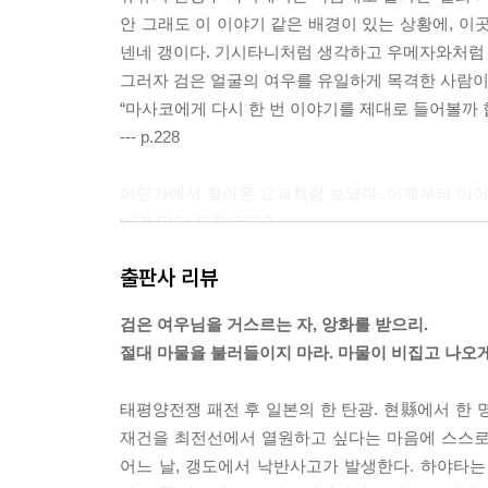
안 그래도 이 이야기 같은 배경이 있는 상황에, 이
넨네 갱이다. 기시타니처럼 생각하고 우메자와처럼
그러자 검은 얼굴의 여우를 유일하게 목격한 사람이
“마사코에게 다시 한 번 이야기를 제대로 들어볼까 
--- p.228
어딘가에서 찾아온 요괴처럼 보였다. 어제부터 이어
내가 많이 지친 건가?
자신의 생각에 하야타가 쓴웃음을 지으려 했을 대, 
출판사 리뷰
……검은 얼굴의 여우.
검은 얼굴을 한 무표정한 여우. 하얀 두 눈의 응시
검은 여우님을 거스르는 자, 앙화를 받으리.
절대 마물을 불러들이지 마라. 마물이 비집고 나오게
--- p.277
태평양전쟁 패전 후 일본의 한 탄광. 현縣에서 한 
재건을 최전선에서 열원하고 싶다는 마음에 스스로
어느 날, 갱도에서 낙반사고가 발생한다. 하야타