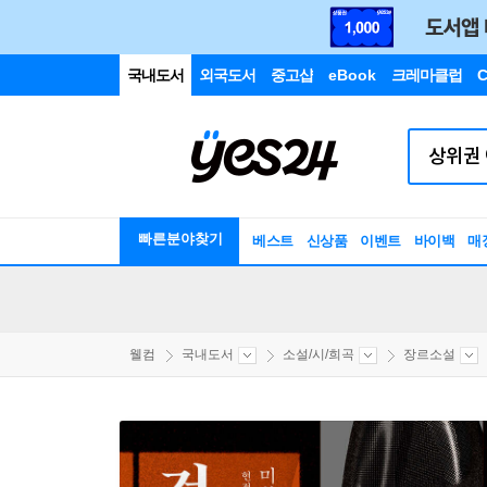
국내도서
외국도서
중고샵
eBook
크레마클럽
C
빠른분야찾기
베스트
신상품
이벤트
바이백
매
웰컴
국내도서
소설/시/희곡
장르소설