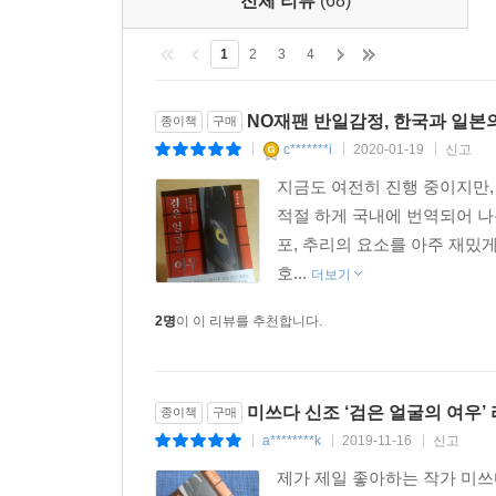
전체 리뷰
(68)
1
2
3
4
NO재팬 반일감정, 한국과 일본
종이책
구매
c*******i
2020-01-19
신고
|
|
|
지금도 여전히 진행 중이지만, 
적절 하게 국내에 번역되어 나
포, 추리의 요소를 아주 재밌
호...
더보기
2명
이 이 리뷰를 추천합니다.
미쓰다 신조 ‘검은 얼굴의 여우’
종이책
구매
a********k
2019-11-16
신고
|
|
|
제가 제일 좋아하는 작가 미쓰