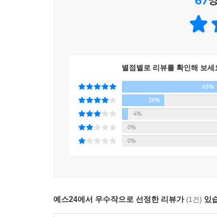
67
명
그간 여러 시리즈에서 신선한 주인공 캐릭터를 선보
하지도 않고, 작가(미쓰다 신조)도 아니지만, 꿈
위해 미쓰다 신조가 더 마음을 담아 집필했다는
몸담았던 하야타의 이야기는 후속작『백마의 탑白魔
별점별로 리뷰를 확인해 보세
하야타식 ‘방황’을 기대해보는 건 어떨까.
66%
29%
4%
0%
0%
예스24에서 우수작으로 선정한 리뷰가
(1건)
있습