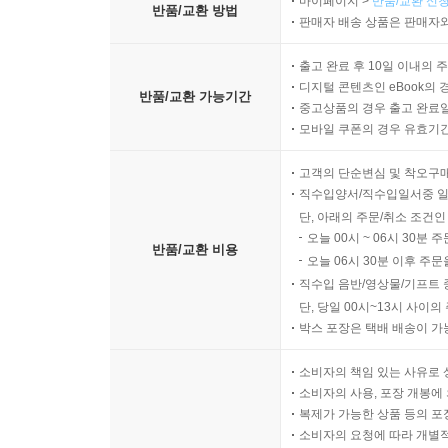
마이페이지 >
반품/교환 신청
반품/교환 방법
판매자 배송 상품은 판매자와
출고 완료 후 10일 이내의 
디지털 콘텐츠인 eBook의 
반품/교환 가능기간
중고상품의 경우 출고 완료일
모바일 쿠폰의 경우 유효기간(
고객의 단순변심 및 착오구
직수입양서/직수입일서중 일
단, 아래의 주문/취소 조건인
오늘 00시 ~ 06시 30분 
반품/교환 비용
오늘 06시 30분 이후 주문
직수입 음반/영상물/기프트 
단, 당일 00시~13시 사이
박스 포장은 택배 배송이 가
소비자의 책임 있는 사유로 
소비자의 사용, 포장 개봉에 
복제가 가능한 상품 등의 포장을 
소비자의 요청에 따라 개별