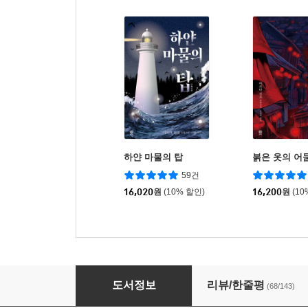
하얀 마물의 탑
붉은 옷의 어
59건
16,020
원
(10% 할인)
16,200
원
(10
검은 얼굴의 여우
도서정보
리뷰/한줄평
(68/143)