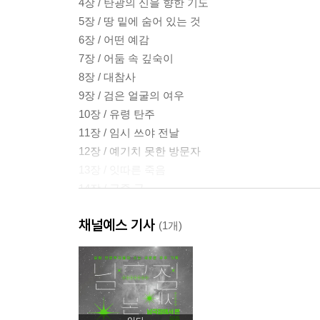
4장 / 탄광의 신을 향한 기도
5장 / 땅 밑에 숨어 있는 것
6장 / 어떤 예감
7장 / 어둠 속 깊숙이
8장 / 대참사
9장 / 검은 얼굴의 여우
10장 / 유령 탄주
11장 / 임시 쓰야 전날
12장 / 예기치 못한 방문자
13장 / 잇따른 죽음
14장 / 금줄 굿
15장 / 연속되는 괴이한 죽음
채널예스 기사
16장 / 시체 안치실에서
(1개)
17장 / 금줄 연쇄 살인사건
18장 / 갱내의 검은 안개
19장 / 수기
20장 / 검은 가면 아래
종장