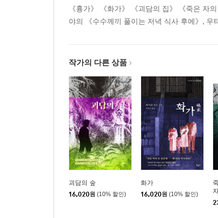
《흉가》 《화가》 《괴담의 집》 《죽은 자의
야의 《수수께끼 풀이는 저녁 식사 후에》, 우
작가의 다른 상품
괴담의 숲
화가
죽
자
16,020
원
(10% 할인)
16,020
원
(10% 할인)
2