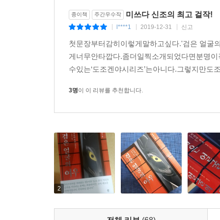
미쓰다 신조의 최고 걸작!
종이책
주간우수작
l****1
2019-12-31
신고
|
|
|
첫문장부터감히이렇게말하고싶다.'검은 얼굴
게너무안타깝다.좀더일찍소개되었다면분명이
수있는‘도조겐야시리즈’는아니다.그렇지만도
3명
이 이 리뷰를 추천합니다.
2