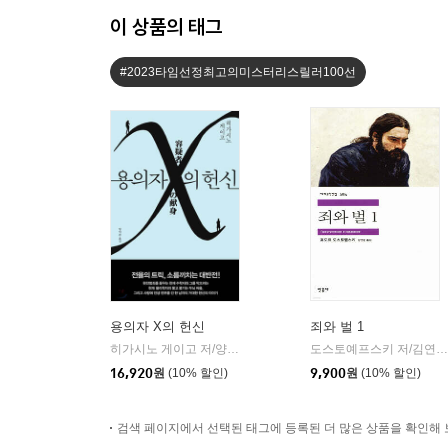
이 상품의 태그
#2023타임선정최고의미스터리스릴러100선
용의자 X의 헌신
죄와 벌 1
히가시노 게이고 저/양억관 역
재인
도스토예프스키 저/김연경 역
|
16,920
원
(10% 할인)
9,900
원
(10% 할인)
검색 페이지에서 선택된 태그에 등록된 더 많은 상품을 확인해 