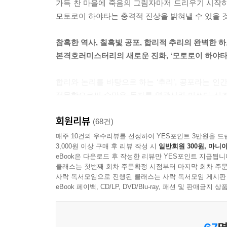
가득 찬 마을에 죽음의 그림자마저 드리우기 시작하
모토로이 하야타는 충격적 진상을 밝혀낼 수 있을 
참혹한 역사, 칠흑빛 공포, 합리적 추리의 완벽한 하
본격호러미스터리의 새로운 진화, ‘모토로이 하야타
합리와 논리를 바탕으로 하는 ‘추리’, 공포라는 인간
접목함으로써 수많은 독자를 열광시킨 미쓰다 신조
진화이자 혁신이었다.
회원리뷰
(68건)
『검은 얼굴의 여우』에서도 그의 진보는 멈추지
매주 10건의 우수리뷰를 선정하여 YES포인트 3만원을 드
3,000원 이상 구매 후 리뷰 작성 시
일반회원 300원, 마니아
‘여우신’이라는 괴담 역시 생생하게 살아 있다.
eBook은 다운로드 후 작성한 리뷰만 YES포인트 지급됩니
송연해지는 공포가 읽는 이를 휘감는다. 비과학적
클래스는 첫번째 회차 주문확정 시점부터 마지막 회차 주문
나아가 『검은 얼굴의 여우』는 ‘탄광’이라는 
사락 독서모임으로 진행된 클래스는 사락 독서모임 게시판
사로잡는다. 탄광은 오랜 세월 동안 축적된 독특
eBook 페이백, CD/LP, DVD/Blu-ray, 패션 및 판매금
한국인이라면 가볍게 읽을 수 없는 슬픈 역사가 서린
기나긴 자료 조사가 수반됐고 ‘팩트(역사)’와 ‘허
어떻게 이야기에 녹아들었는지 확인하고, 그 이야기