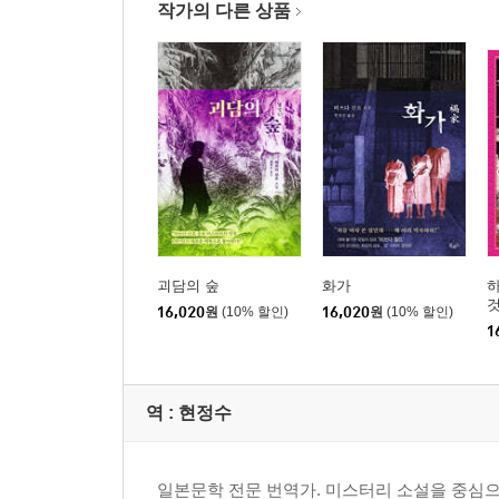
작가의 다른 상품
괴담의 숲
화가
16,020
원
(10% 할인)
16,020
원
(10% 할인)
1
역 :
현정수
일본문학 전문 번역가. 미스터리 소설을 중심