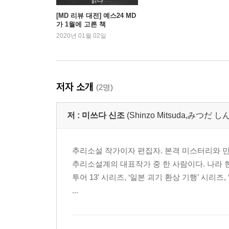
읽다
옮긴이의 말
[MD 리뷰 대전] 예스24 MD
가 1월에 고른 책
주요 참고문헌
2020년 01월 02일
저자 소개
(2명)
저 :
미쓰다 신조
(Shinzo Mitsuda,みつだ
추리소설 작가이자 편집자. 본격 미스터리와 
추리소설계의 대표작가 중 한 사람이다. 나라 
투어 13’ 시리즈, ‘일본 괴기 환상 기행’ 시
...