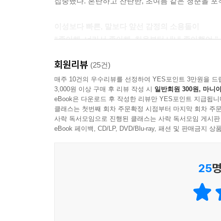
집중했다. 혼란하고 찬란한, 초여름 같은 청춘을 포
이성보다 빠른, 말보다 앞선 감정의 소용돌이
“좋아해. 너라서 좋아해. 처음부터 내내 좋아했어.”
남자친구와 함께 휴가차 리조트에 방문한 ‘아이’. 
회원리뷰
어쩐지 불편했지만, 우연한 계기를 통해 가까워진 
(25건)
“처음부터 내내 좋아했다”라고 생각지도 못한 고
매주 10건의 우수리뷰를 선정하여 YES포인트 3만원을 드
3,000원 이상 구매 후 리뷰 작성 시
일반회원 300원, 마니아
사이카의 다정한 음성이 내내 귓가를 맴돈다. 어쩌
eBook은 다운로드 후 작성한 리뷰만 YES포인트 지급됩니
새로운 사랑을 시작한다. 그러나 연예인이라는 사
클래스는 첫번째 회차 주문확정 시점부터 마지막 회차 주문
어긋나는 타이밍. 진심과 달리 쌓여가는 오해와 
사락 독서모임으로 진행된 클래스는 사락 독서모임 게시판
못하는 두 주인공은 다시 한번 용기를 내는데…
eBook 페이백, CD/LP, DVD/Blu-ray, 패션 및 판매금
“더는 ‘어린 천재 작가’가 아니다.
25
명
완벽한 성숙함! 와타야 문학이 정점에 올랐다.”
__무라야마 유카(작가), 시마세 연애문학상 심사평
투명한 시선, 짙은 서정성…
사랑의 기억을 아우르는 단 하나의 퀴어 서사!