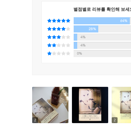
“이런 이야기를 써줘서 고맙다.” 〈처음부터 내내
별점별로 리뷰를 확인해 보세
국가와 시대를 막론하고 늘 있어왔고, 작가는 그 
64%
그들이 생생한 만큼 소설의 서사 역시 진실되다. 
소설의 새 지평을 선보인 와타야 리사. 어느덧 데
28%
전부인 청춘의 현재를 직접 확인해보길 권한다.
4%
4%
“있는 그대로의 진실된 연애담을 쓰고 싶었습니다.
0%
그 어떤 제약 없이 오직 두 여성의 사랑에만 몰두했
본래 사랑에는 낡음도 새로움도 없으니까요.”
__와타야 리사, 제26회 시마세 연애문학상 수상 
2
2