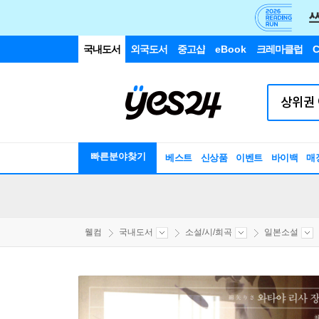
국내도서
외국도서
중고샵
eBook
크레마클럽
C
빠른분야찾기
베스트
신상품
이벤트
바이백
매
웰컴
국내도서
소설/시/희곡
일본소설