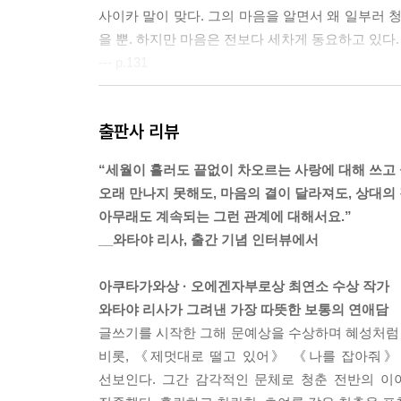
사이카 말이 맞다. 그의 마음을 알면서 왜 일부러 
을 뿐. 하지만 마음은 전보다 세차게 동요하고 있다.
--- p.131
“아이는 바닥이 튼튼한 것 같아. 원래 성격이 밝고, 
출판사 리뷰
언젠가 사이카가 혼잣말처럼 했던 말이 떠올랐다.
“내 바닥은 금이 가 있어. 그래서 원래는 어두운데
“세월이 흘러도 끝없이 차오르는 사랑에 대해 쓰고
필요가 없다니, 멋져.”
오래 만나지 못해도, 마음의 결이 달라져도, 상대의
--- p.298
아무래도 계속되는 그런 관계에 대해서요.”
__와타야 리사, 출간 기념 인터뷰에서
“최근에야 겨우 깨달았어. 내 괴로움의 원인은 널 믿
“누구 잘못도 아냐. 우리는 할 수 있는 일에 최선을 
아쿠타가와상 · 오에겐자부로상 최연소 수상 작가
와타야 리사가 그려낸 가장 따뜻한 보통의 연애담
--- p.359
글쓰기를 시작한 그해 문예상을 수상하며 혜성처럼 데
비롯, 《제멋대로 떨고 있어》 《나를 잡아줘》
선보인다. 그간 감각적인 문체로 청춘 전반의 이