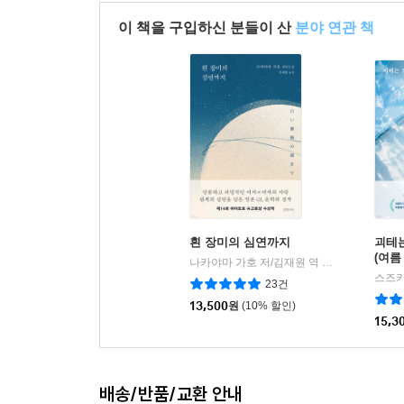
이 책을 구입하신 분들이 산
분야 연관 책
흰 장미의 심연까지
괴테는
(여름
나카야마 가호 저/김재원 역
은행나무
|
스즈키
23건
13,500
원
(10% 할인)
15,3
배송/반품/교환 안내