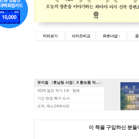
미리보기
사이즈비교
파트너샵
공
뮤지컬 〈휴남동 서점〉X 황보름 작가 북토크
2026 젊은 작가 1위 : 청예
기간 한정 특가 도서
오직, 예스24에서만
이 책을 구입하신 분