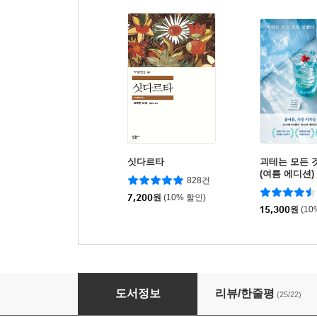
싯다르타
괴테는 모든 
(여름 에디션)
828건
7,200
원
(10% 할인)
15,300
원
(10
처음부터 내내 좋아했어
도서정보
리뷰/한줄평
(25/22)