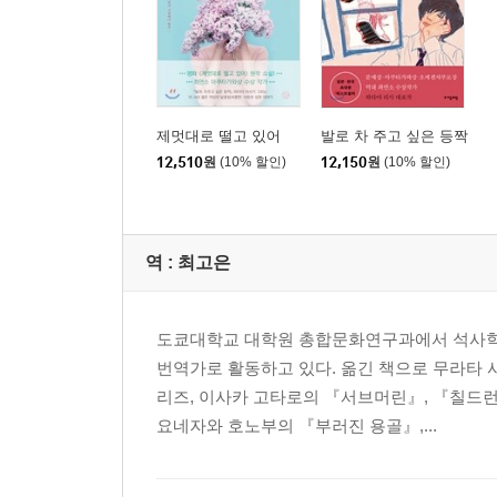
제멋대로 떨고 있어
발로 차 주고 싶은 등짝
12,510
원
(10% 할인)
12,150
원
(10% 할인)
역 :
최고은
도쿄대학교 대학원 총합문화연구과에서 석사학위
번역가로 활동하고 있다. 옮긴 책으로 무라타 
리즈, 이사카 고타로의 『서브머린』, 『칠드런
요네자와 호노부의 『부러진 용골』,...