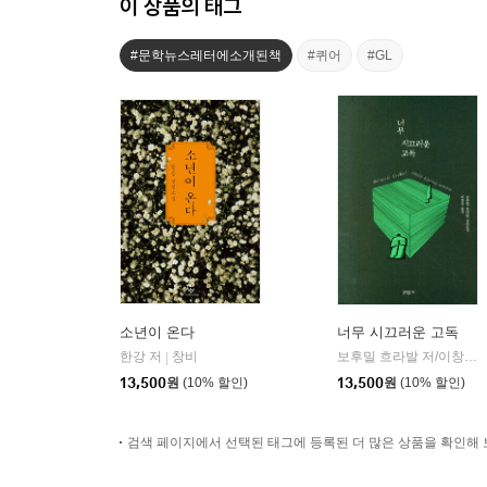
이 상품의 태그
#문학뉴스레터에소개된책
#퀴어
#GL
소년이 온다
너무 시끄러운 고독
한강 저
창비
보후밀 흐라발 저/이창실 역
|
13,500
원
(10% 할인)
13,500
원
(10% 할인)
검색 페이지에서 선택된 태그에 등록된 더 많은 상품을 확인해 