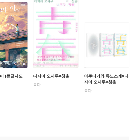
이 (큰글자도
다자이 오사무×청춘
아쿠타가와 류노스케×다
자이 오사무×청춘
북다
북다