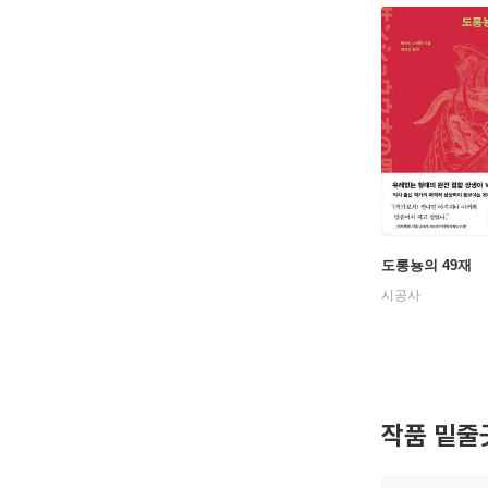
도롱뇽의 49재
시공사
작품 밑줄