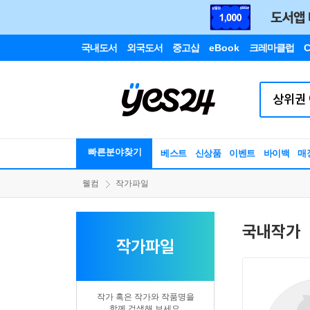
국내도서
외국도서
중고샵
eBook
크레마클럽
C
빠른분야찾기
베스트
신상품
이벤트
바이백
매
웰컴
작가파일
국내작가
작가파일
작가 혹은 작가와 작품명을
함께 검색해 보세요.