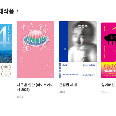
체작품
지구별 인간 (라이트에디
근접한 세계
잃어버린
션 2026)
북다
반타
비채