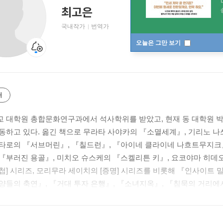
최고은
국내작가
번역가
오늘은 그만 보기
개
 대학원 총합문화연구과에서 석사학위를 받았고, 현재 동 대학원 박
동하고 있다. 옮긴 책으로 무라타 사야카의 『소멸세계』, 기리노 나
타로의 『서브머린』, 『칠드런』, 『아이네 클라이네 나흐트무지크』
『부러진 용골』, 미치오 슈스케의 『스켈리튼 키』, 요코야마 히데오
첩] 시리즈, 모리무라 세이치의 [증명] 시리즈를 비롯해 『인사이트 
양들의 축연』, 『거대 투자 은행』, 『소녀지옥』, 『침묵의 거리에서 1
등 다수가 있다.