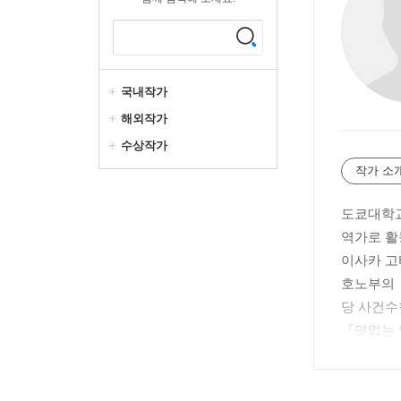
국내작가
해외작가
수상작가
작가 소
도쿄대학교
역가로 활
이사카 고
호노부의 
당 사건수
『덧없는 
든애플』 