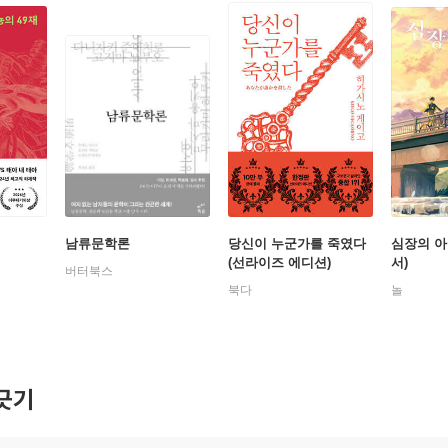
남류문학론
당신이 누군가를 죽였다
심장의 아
(선라이즈 에디션)
서)
버터북스
북다
놀
긋기