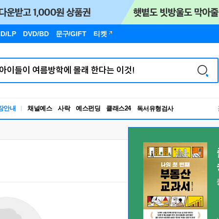
D/LP
DVD/BD
문구
/GIFT
티켓
독서유형검사
RBTI Lab
장안내
채널예스
사락
예스펀딩
클래스24
독서유형검사