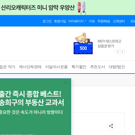
로그인
회원가입
마이페이지
카트
주문/배송
고객센터
Gl
젊은 작가
예사단독판매
이달의사은품
특가할인
추천도서
대량/법인