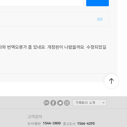
설정
타와 번역오류가 좀 있네요..개정판이 나왔을까요. 수정되었길
고객문의
1544-3800
도서/음반
1566-4295
중고도서