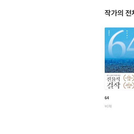
작가의 전
64
비채