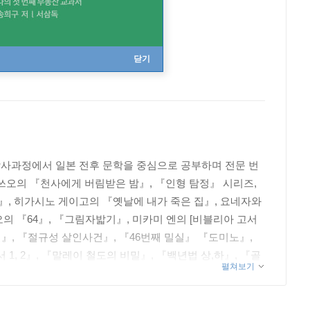
닫기
사과정에서 일본 전후 문학을 중심으로 공부하며 전문 번
쓰오의 『천사에게 버림받은 밤』, 『인형 탐정』 시리즈,
, 히가시노 게이고의 『옛날에 내가 죽은 집』, 요네자와
의 『64』, 『그림자밟기』, 미카미 엔의 [비블리아 고서
밀』, 『절규성 살인사건』, 『46번째 밀실』 『도미노』,
, 2』, 『말레이 철도의 비밀』, 『백년법 상,하』, 『골
펼쳐보기