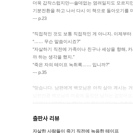
더욱 갑작스럽지만―쓸데없는 염려일지도 모르지만―
기분전환을 하고 나서 다시 이 책으로 돌아오기를 
--- p.23
“직접적인 것도 보통 직접적인 게 아니지. 이제부터
“…… 무슨 말씀이시죠?”
“자살하기 직전에 가족이나 친구나 세상을 향해, 
까 하는 생각을 했지.”
“죽은 자의 테이프 녹취록…… 입니까?”
--- p.35
“맞습니다. 남편에게 백모님은 아직 살아 계시는 거
남편만큼 백모님의 마음에 들었던 남자는 없었어요.
“그래서 남편께서는 백모님이 돌아가셨다는 괴로운 
히나코가 고개를 끄덕이는 것을 보고, 마이코는 좀 
출판사 리뷰
미쓰노부는 백모가 살아 있다고 생각하는 척하는 것
--- p.96
자살한 사람들이 죽기 직전에 녹음한 테이프