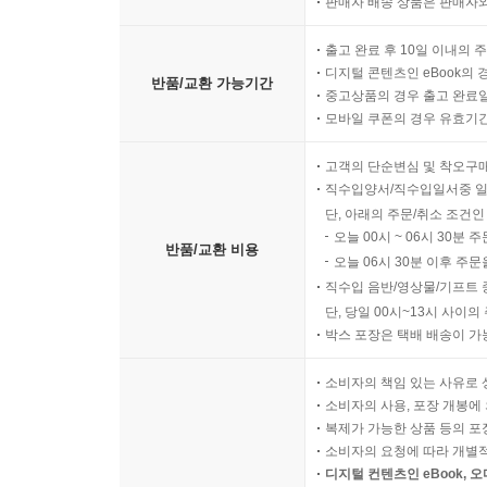
판매자 배송 상품은 판매자와
신비하고 유례없는 성취를 이루었다.
출고 완료 후 10일 이내의 
디지털 콘텐츠인 eBook의 
감당할 수 있겠는가?
반품/교환 가능기간
중고상품의 경우 출고 완료일
읽는 동안 ‘철썩’ 들러붙을지 모를 ‘그것’을!
모바일 쿠폰의 경우 유효기간(
이토록 창조적이고 신선하면서, 호러 미스터리라는 
고객의 단순변심 및 착오구
직수입양서/직수입일서중 일
이야기의 안팎과 시공간이 얽히고 뒤틀린 서사는, 
단, 아래의 주문/취소 조건인
더 혼란스럽고 서늘한 공포의 음습한 습지로 서서히
오늘 00시 ~ 06시 30분 
서사는 감각이 혼란된 독자들을 입구와 출구가 불분
반품/교환 비용
오늘 06시 30분 이후 주문
모른다는 현실의 불길함 한가운데 깊숙이 떨어뜨린
직수입 음반/영상물/기프트 
단, 당일 00시~13시 사이
그리고 우리를 결박한 공포를 비로소 눈치챘을 때
박스 포장은 택배 배송이 가
도시전설의 끈적한 늪 속에 목까지 잠겨 있는 자신을
소비자의 책임 있는 사유로 
소비자의 사용, 포장 개봉에 
“그것보다 저는,
복제가 가능한 상품 등의 포장을 
이 책을 둘러싼 괴이에 닿은 독자에게도
소비자의 요청에 따라 개별
어떤 앙화가 생기는 게 아닐까 하는 걱정이 들어요.”
디지털 컨텐츠인 eBook, 