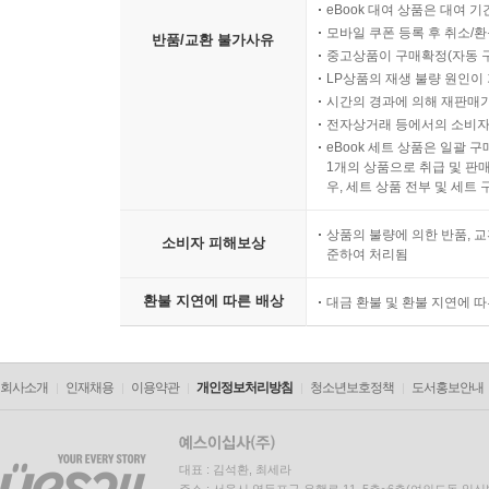
eBook 대여 상품은 대여 기
모바일 쿠폰 등록 후 취소/환
반품/교환 불가사유
《죽은 자의 녹취록》을 즐기기 위한 세 가지 키워
중고상품이 구매확정(자동 
LP상품의 재생 불량 원인이 기
◆ 미쓰다 신조
시간의 경과에 의해 재판매가
전자상거래 등에서의 소비자
eBook 세트 상품은 일괄 
호러와 미스터리의 절묘한 융합, 특히 본격추리에 토
1개의 상품으로 취급 및 판매
개성적인 캐릭터, 미스터리소설로서의 높은 완성도
우, 세트 상품 전부 및 세트
“미쓰다 신조처럼 쓰는 작가는 없다”는 평을 받고
상품의 불량에 의한 반품, 교
중이다.
소비자 피해보상
준하여 처리됨
◆ 미쓰다 월드
환불 지연에 따른 배상
대금 환불 및 환불 지연에 
미쓰다 신조의 독특한 작품세계를 일컫는 말. 기
없다는 뜻에서 “대체 불가한 유일의 장르”라는 수식
회사소개
인재채용
이용약관
개인정보처리방침
청소년보호정책
도서홍보안내
어떤 장르로도 어떤 작가로도 대체 불가능한 특유의
소개되면서 마니아가 양산되는 중이다.
대표 : 김석환, 최세라