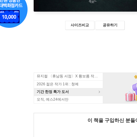
사이즈비교
공유하기
뮤지컬 〈휴남동 서점〉X 황보름 작가 북토크
2026 젊은 작가 1위 : 청예
기간 한정 특가 도서
오직, 예스24에서만
이 책을 구입하신 분