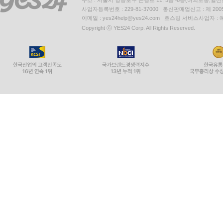
주소 : 서울시 영등포구 은행로 11, 5층~6층(여의도동,일신
◆ ‘괴이’와 ‘앙화’
사업자등록번호 : 229-81-37000 통신판매업신고 : 제 200
이메일 : yes24help@yes24.com 호스팅 서비스사업자 :
Copyright ⓒ YES24 Corp. All Rights Reserved.
―괴이(怪異, かいい): 요괴, 귀신 등의 초자연적인 
―앙화(殃禍, おうか): 어떤 일로 인하여 닥치는 재앙