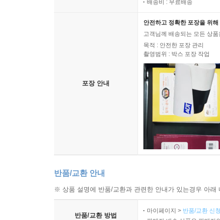
그러나 이 책을 미쓰다 신조의 다른 책들과 구분 짓
배송비 : 무료배송
만하다.
안전하고 정확한 포장을 위해 
고객님께 배송되는 모든 상품을
《죽은 자의 녹취록》은 작가가 서장에서 밝히고 
목적 : 안전한 포장 관리
작품들을 나열하는 것에 그치지 않고, 여섯 편의
촬영범위 : 박스 포장 작업
이미지를 점묘(點描)한다. 그럼으로써 전혀 새로운
고리를 만들어내기 위해 고안해낸 서사같이 느껴지
포장 안내
거시의 이야기를 놀라우리만치 정치하게 엮어 짠 대
또한 각 작품마다 각종 고전 추리소설과 공포소
부여한다. 이 깊이 있는 오마주들은, 한편으로 
선사하는 흥미로운 기믹으로서 작동하기도 한다. 
이미지와 병존하는 것으로, 미쓰다 월드 특유의 
‘관통 요소’다.
반품/교환 안내
※ 상품 설명에 반품/교환과 관련한 안내가 있는경우 아래 
작가의 실제 경험담처럼 흘러가면서 독자들을 미
스산하게 피어오르는 공포……. 미쓰다 신조는 이
마이페이지 >
반품/교환 신청
반품/교환 방법
작업에 불온한 질척임의 질감과 그것에 공진하는