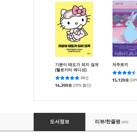
기분이 태도가 되지 않게
저주토끼
(헬로키티 에디션)
89건
15,120
원
(10
16,200
원
(10% 할인)
죽은자의 녹취록 (큰글자책)
도서정보
리뷰/한줄평
(0/0)