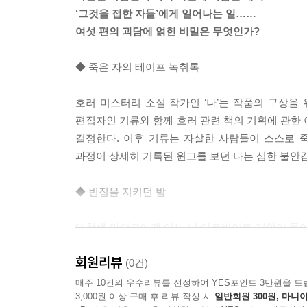
‘그것을 접한 자들’에게 일어나는 일……
한데 네가히산에 오를 거라면 반드시 오쿠미야에 
여섯 편의 괴담에 얽힌 비밀은 무엇인가?
무서운 전승이 이곳에 전해 내려오고 있는 탓이다.
다만 마물 운운하는 것은 가이드북의 정보가 아니라
◆ 죽은 자의 테이프 녹취록
이 적혀 있어서, 그런 쪽 이야기를 좋아하는 편인
만, 자신이 실제로 그곳에 가게 되면 역시 이야기는
호러 미스터리 소설 작가인 ‘나’는 작품의 구상을
--- p.157
편집자인 기류와 함께 호러 관련 책의 기획에 관한 
결정한다. 이후 기류는 자살한 사람들이 스스로 
그런 오싹한 이야기를 노인은 하염없이 이어나갔다
과정이 상세히 기록된 원고를 보던 나는 심한 불안
생긴다. 분명 잠이 확 깰 만한 이야기뿐이었지만,
말았다…….
◆ 빈집을 지키던 밤
--- p.224
대학생 마이코에게 어느 날 아르바이트 제안이 들어
노란색 우의를 온몸에 걸친 초로의 여자가, 이 부근
봐주는 것. 집주인인 하카야마 부부가 외출해 있는
행인에게 나쁜 짓을 하는 경우도 없다. 그러나 이따
회원리뷰
수 있다는 제안에 마이코는 솔깃한다. 그러나 봐
(0건)
르는 체하고 그 자리를 바로 떠야 한다. 그러지 않으
부부의 언사에서 불길한 느낌을 받는다.
매주 10건의 우수리뷰를 선정하여 YES포인트 3만원을 드
--- p.275
3,000원 이상 구매 후 리뷰 작성 시
일반회원 300원, 마니아