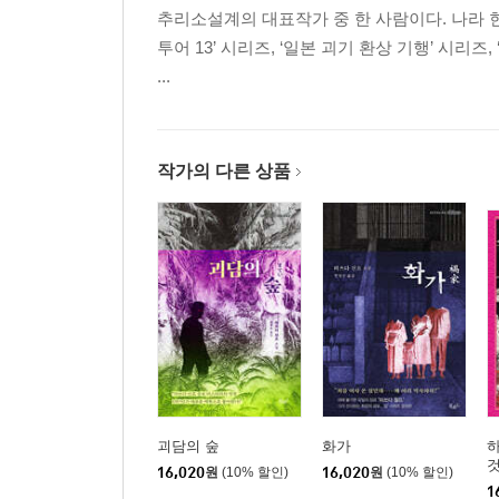
추리소설계의 대표작가 중 한 사람이다. 나라 
투어 13’ 시리즈, ‘일본 괴기 환상 기행’ 시
...
작가의 다른 상품
괴담의 숲
화가
16,020
원
(10% 할인)
16,020
원
(10% 할인)
1