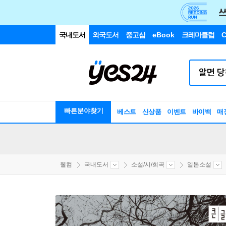
국내도서
외국도서
중고샵
eBook
크레마클럽
C
빠른분야찾기
베스트
신상품
이벤트
바이백
매
웰컴
국내도서
소설/시/희곡
일본소설