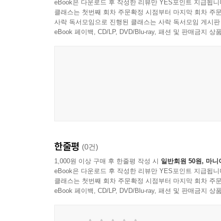
eBook은 다운로드 후 작성한 리뷰만 YES포인트 지급됩니
◆ 우연히 모인 네 사람
문득 한기를 느낀 그녀는, 조용히 현관까지 가서 
클래스는 첫번째 회차 주문확정 시점부터 마지막 회차 주문
사락 독서모임으로 진행된 클래스는 사락 독서모임 게시판
…… 어두워서 아무것도 안 보여.
정해진 시각 기차역에 네 사람이 모인다. 일면식
eBook 페이백, CD/LP, DVD/Blu-ray, 패션 및 판매금
오늘 아침은 일어났을 때부터 비가 내렸고, 확실히 
가쿠는 나타나지 않고, 그가 남긴 메시지를 따라 
몇 번이나 눈을 깜빡이고 들여다보았지만, 역시 아
메시지를 통해, 새로운 등산 경로를 알아냈다면서 
게 되는 걸까?
듯한 기운으로 그득한 그 길이 어쩐지 불쾌하기만 
갑자기 고개를 갸웃거린 다음 순간, 유나는 깨달았다
그것이 문 앞에 서 있다…….
◆ 시체와 잠들지 마라
--- p.327
오랜만에 고향을 방문한 ‘나’는 동창회에서 만난 
나는 자료실 구석에서 낡은 카세트리코더와 헤드폰을
입원해 있다. 어머니가 입실해 있던 2인실에 어느
…… 기뻐하겠지. 자네와 나에게는 같은 피가 흐르
한줄평
(0건)
인사나 말에 아무 반응도 보이지 않지만, K는 그가
엽기적인 자의 피다.
이야기에 K는 어느덧 집중하게 되고, 그녀는 그것
1,000원 이상 구매 후 한줄평 작성 시
일반회원 50원, 마니
그 목소리를 듣고 얼굴에서 핏기가 싹 빠져나가는 
eBook은 다운로드 후 작성한 리뷰만 YES포인트 지급됩니
K는 이내 혼란에 빠진다.
클래스는 첫번째 회차 주문확정 시점부터 마지막 회차 주문
--- p.356
eBook 페이백, CD/LP, DVD/Blu-ray, 패션 및 판매금
◆ 기우메, 노란 우비의 여자