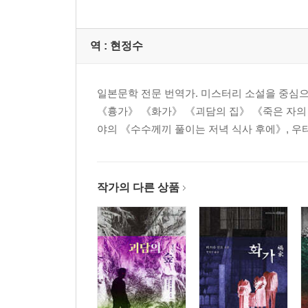
역 :
현정수
일본문학 전문 번역가. 미스터리 소설을 중심
《흉가》 《화가》 《괴담의 집》 《죽은 자의
야의 《수수께끼 풀이는 저녁 식사 후에》, 우
작가의 다른 상품