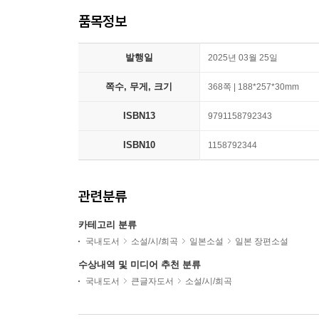
품목정보
발행일
2025년 03월 25일
쪽수, 무게, 크기
368쪽 | 188*257*30mm
ISBN13
9791158792343
ISBN10
1158792344
관련분류
카테고리 분류
국내도서
소설/시/희곡
일본소설
일본 장편소설
수상내역 및 미디어 추천 분류
국내도서
큰글자도서
소설/시/희곡