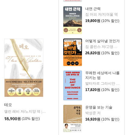
내면 근력
짐 머피 저/지여울 역
19,800
원
(10% 할인)
어떻게 살아낼 것인가
짐 콜린스 저/고영훈,윤영호 역
26,820
원
(10% 할인)
무례한 세상에서 나를
지키는 법
발타자르 그라시안 저/하와이 대저택 편저
17,820
원
(10% 할인)
테오
운명을 보는 기술
앨런 레비 저/노지양 역
오팬하우스
|
박성준 저
18,900
원
(10% 할인)
16,920
원
(10% 할인)