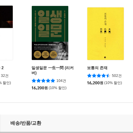
 2
일생일문 一生一問 (리커
보통의 존재
버)
32건
502건
104건
% 할인)
16,200
원
(10% 할인)
16,200
원
(10% 할인)
배송/반품/교환