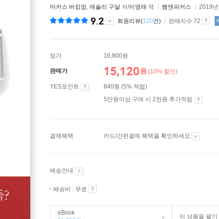
마커스 버킹엄
,
애슐리 구달
저/
이영래
역
쌤앤파커스
2019년
9.2
회원리뷰(
120
건)
판매지수 72
정가
16,800원
15,120
원
판매가
(10% 할인)
YES포인트
840원 (5% 적립)
5만원이상 구매 시 2천원 추가적립
결제혜택
카드/간편결제 혜택을 확인하세요
배송안내
배송비 : 무료
eBook
이 상품을 팔기