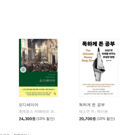
오디세이아
독하게 돈 공부
willbook)
호메로스 저/페테르 파울 루벤스 그림/박문재 역
박소연 저
현대지성
메이븐
|
|
24,300
원
(10% 할인)
20,700
원
(10% 할인)