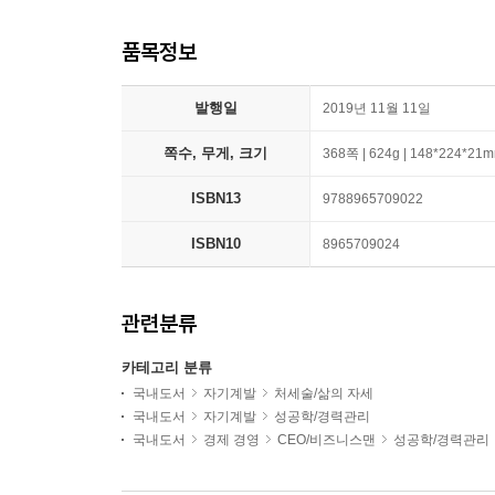
품목정보
발행일
2019년 11월 11일
쪽수, 무게, 크기
368쪽 | 624g | 148*224*21
ISBN13
9788965709022
ISBN10
8965709024
관련분류
카테고리 분류
국내도서
자기계발
처세술/삶의 자세
국내도서
자기계발
성공학/경력관리
국내도서
경제 경영
CEO/비즈니스맨
성공학/경력관리