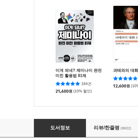
이게 되네? 제미나이 완전
괴테와의 대화
미친 활용법 81제
164건
12,600
원
(10
21,600
원
(10% 할인)
일에 관한 9가지 거짓말
도서정보
리뷰/한줄평
(98/22)