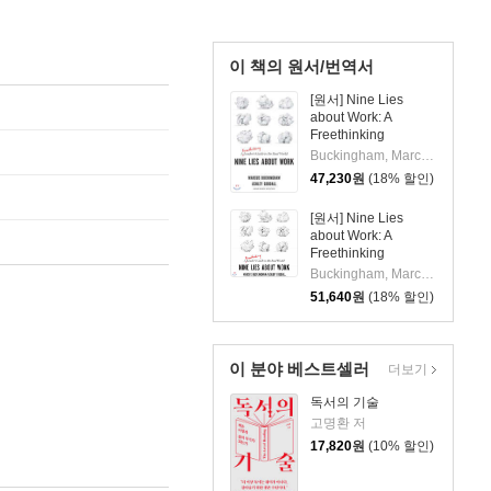
이 책의 원서/번역서
[원서] Nine Lies
about Work: A
Freethinking
Leader's Guide to
Buckingham, Marcus / Goodall, Ashley
the Real World
47,230
원
(18% 할인)
[원서] Nine Lies
about Work: A
Freethinking
Leader's Guide to
Buckingham, Marcus/ Goodall, Ashley/ Goodall, Ashley (NRT)/ Buckingham, Marcus (NRT)
the Real World
51,640
원
(18% 할인)
이 분야 베스트셀러
더보기
독서의 기술
고명환 저
17,820
원
(10% 할인)