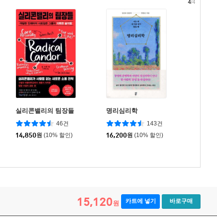
4
/4
실리콘밸리의 팀장들
명리심리학
46건
143건
14,850
원
(10% 할인)
16,200
원
(10% 할인)
15,120
카트에 넣기
바로구매
원