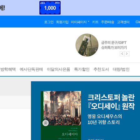
로그인
회원가입
마이페이지
카트
주문/배송
고객센터
Gl
름방학혜택
예사단독판매
이달의사은품
특가할인
추천도서
대량/법인