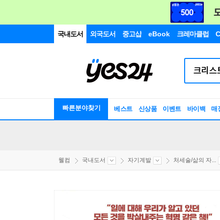
국내도서
외국도서
중고샵
eBook
크레마클럽
C
빠른분야찾기
베스트
신상품
이벤트
바이백
매
웰컴
국내도서
자기계발
처세술/삶의 자...