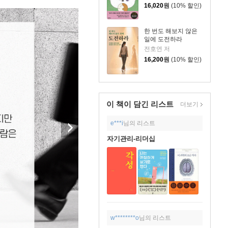
16,020
원
(10% 할인)
한 번도 해보지 않은
일에 도전하라
전호연 저
16,200
원
(10% 할인)
이 책이 담긴
리스트
더보기
e***i
님의 리스트
자기관리-리더십
w********o
님의 리스트