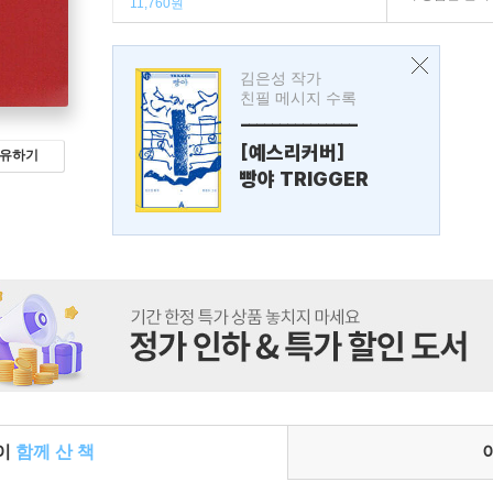
11,760원
김은성 작가
친필 메시지 수록
---------------
[예스리커버]
유하기
빵야 TRIGGER
들이
함께 산 책