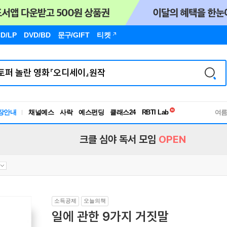
D/LP
DVD/BD
문구
/GIFT
티켓
독서유형검사
장안내
채널예스
사락
예스펀딩
클래스24
RBTI Lab
여
독서유형검사
크클 심야 독서 모임
OPEN
소득공제
오늘의책
일에 관한 9가지 거짓말