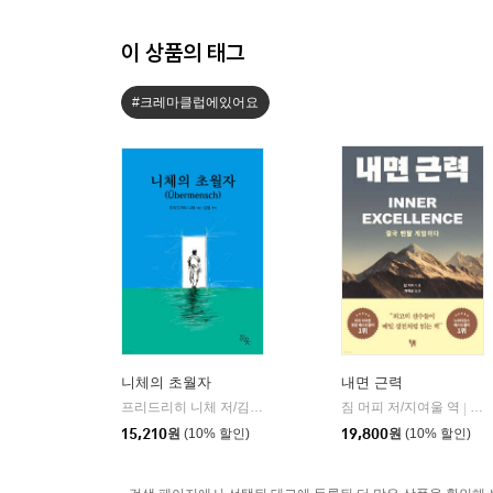
이 상품의 태그
#크레마클럽에있어요
니체의 초월자
내면 근력
프리드리히 니체 저/김철 편역
히읏
짐 머피 저/지여울 역
윌북(
|
|
15,210
원
(10% 할인)
19,800
원
(10% 할인)