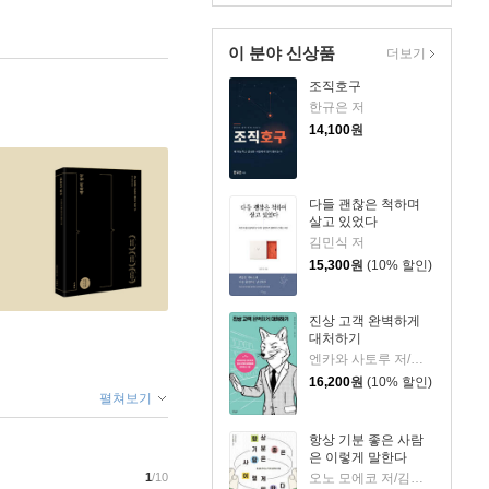
이 분야 신상품
더보기
조직호구
한규은 저
14,100
원
다들 괜찮은 척하며
살고 있었다
김민식 저
15,300
원
(10% 할인)
진상 고객 완벽하게
대처하기
엔카와 사토루 저/이주 역
16,200
원
(10% 할인)
펼쳐보기
항상 기분 좋은 사람
은 이렇게 말한다
오노 모에코 저/김시온 역
1
/10