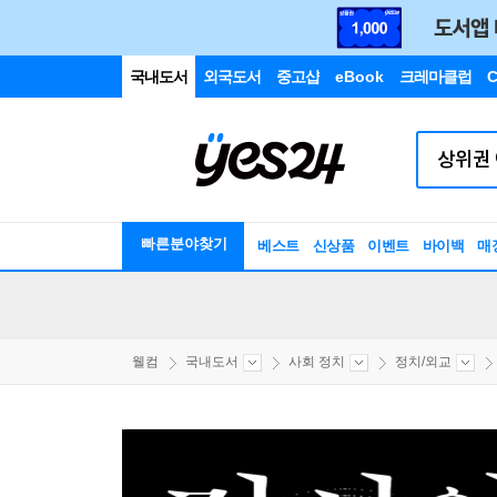
국내도서
외국도서
중고샵
eBook
크레마클럽
C
빠른분야찾기
베스트
신상품
이벤트
바이백
매
웰컴
국내도서
사회 정치
정치/외교