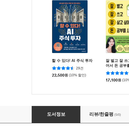
할 수 있다! AI 주식 투자
잘 벌고 잘 쓰
어서 돈 공부
29건
22,500
원
(10% 할인)
17,100
원
(10
질서의 종말
도서정보
리뷰/한줄평
(5/0)