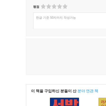
--- p.160
평점
소셜미디어와 디지털 영상의 시대는 군중 심리를 더 
한글 기준 50자까지 작성가능
프 현상, 지지자들이 어떤 것이든 맹목적으로 믿으
적 칼럼니스트 로스 다우섯은 젊은 세대의 소셜미디
연대라는 양극단 사이를 핀볼처럼 튕기며 움직이는 곳
--- p.202
군중, 패거리의 심리는 이렇다. “다음으로 갈기갈기
--- p.244
군중에 의한 강압의 결과는 광범위한 자기 검열이다
--- p.260
인간은 자유주의자가 되는 운명을 부여받은 존재가 아
이 책을 구입하신 분들이 산
분야 연관 책
부족주의적 존재이기도 하다.
--- p.263