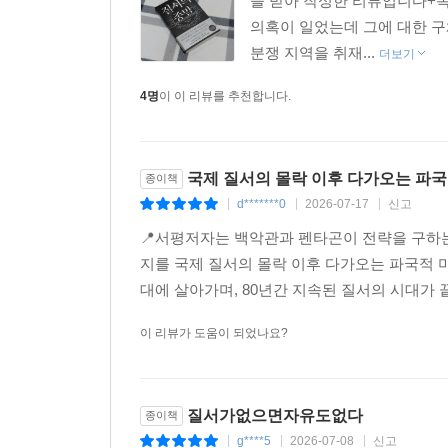
로 이끌고, 계몽주의의 합리성을 거부하며, 자신의 
을 받아 작성한 리뷰입니다+
--- p.83
의혹이 일었는데 그에 대한 
분쟁 지역을 취재...
더보기
비평가들은 나의 암울한 전망이 사기를 저하시킨다고
4명
이 이 리뷰를 추천합니다.
그는 학자나 관찰자의 임무가 꼭 세상을 개선할 필
는 것이라고 했다. 예측에 관해 말하자면 나와 같
는 알지 못한다. 그런 예측은 핵심적인 정치 행위
국제 질서의 몰락 이후 다가오는 파국
종이책
있기 때문이다. 언론인이나 분석가는 몇 십 년 후의
d*******0
2026-07-17
신고
|
|
|
불과한 것으로 만들기 때문이다. 그러나 언론인이나 
내)에 일어나는 일을 보여줌으로써 독자들을 훨씬 
📍서평저자는 백악관과 펜타곤이 전략을 구하
--- p.96~97쪽
지를 국제 질서의 몰락 이후 다가오는 파국적 
대에 살아가며, 80년간 지속된 질서의 시대가
생각해 보라. 지금은 균형을 유지하고 있지만 무
이 리뷰가 도움이 되었나요?
는, 아직 실현되지 않은 중국의 의지, 남중국해와 
무기를 확보하려는 이란의 결심, 중동에서 사실상
이 모두가 러시아와 유럽을 넘어서는 광범위한 문
질서가없으면자유도없다
시아 제국 전체와 그 주변 지역 전체의 와해가 시작
종이책
도에서의 실제 전쟁 가능성, 청나일강의 새로운 댐 
g****5
2026-07-08
신고
|
|
|