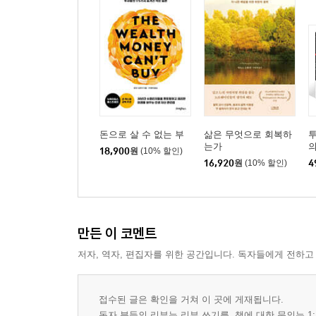
돈으로 살 수 없는 부
삶은 무엇으로 회복하
투
는가
의
18,900
원
(10% 할인)
념
16,920
원
(10% 할인)
4
만든 이 코멘트
저자, 역자, 편집자를 위한 공간입니다. 독자들에게 전하고
접수된 글은 확인을 거쳐 이 곳에 게재됩니다.
독자 분들의 리뷰는 리뷰 쓰기를, 책에 대한 문의는 1: