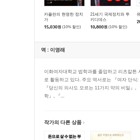
카플란의 현명한 정치
21세기 국제정치와 투
가
키디데스
2
15,030
원
(10% 할인)
10,800
원
(10% 할인)
역 :
이영래
이화여자대학교 법학과를 졸업하고 리츠칼튼 서
로 활동하고 있다. 주요 역서로는 『여자 단식: Fa
『당신의 의사도 모르는 11가지 약의 비밀』,
학』, 『...
작가의 다른 상품