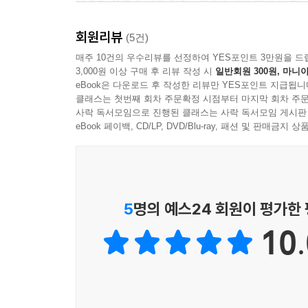
세계는 전쟁과 기후 변화, 강대국 간의 패권 다툼,
--- p.37
지정학 전문가로서 저자가 주목하는 핵심은 연결성의
회원리뷰
이를 조율할 실질적인 지배자나 정치적 일관성은 
(5건)
이것이 바로 20세기였다. 구세계가 안정을 주는 전
바이마르의 시대가 도래했다는 것이 저자의 분석이
매주 10건의 우수리뷰를 선정하여 YES포인트 3만원을 드
니에 이르는 추상적이고 유토피아적인 운동이 부상
3,000원 이상 구매 후 리뷰 작성 시
일반회원 300원, 마니아
모든 체제에서는 그 어떤 것보다 이념이 우선되었기
eBook은 다운로드 후 작성한 리뷰만 YES포인트 지급됩니
〈질서의 종말〉은 책의 제목이기도 한 T.S. 엘리
--- p.50
클래스는 첫번째 회차 주문확정 시점부터 마지막 회차 주문
커크패트릭 같은 보수주의 사상가들의 정수를 빌려
사락 독서모임으로 진행된 클래스는 사락 독서모임 게시판
나치에 의해 무너진 민주 정부의 불안정성에 견준
eBook 페이백, CD/LP, DVD/Blu-ray, 패션 및 판매금
역사에는 공산주의, 기술, 지정학 등과 같은 거대한
군중이 어떻게 민주주의 제도를 위협하고 독재의 
우연성도 존재한다. 블라디미르 푸틴은 스탈린 이
트럼프는 폰 파펜보다도 더 허영심이 많고 사고에 
무엇보다 이 책이 던지는 엄중한 경고는 우리가 누
이 세계 질서의 영구적인 위기를 계속 지속시킬 만한
합의가 무너진 시대에 정치가 더 이상 문제를 
5
명의 예스24 회원이 평가한
러는 잊어라. 모든 영웅들이 그렇듯이 모든 독재자는
폐허였다면, 현대의 황무지는 진실이 실종되고 상호
모든 것의 핵심 요소는 밀접함이 될 것이다. 우리 모
10.
--- p.52~53쪽
결국 카플란은 단순한 비관론에 머물지 않고, 역
우선순위를 강조하며, 안정성과 역사적 자유주의가
지리는 사라지는 것이 아니라 작아지고 있을 뿐이다
빌려 전통적인 권위와 정통성이 사라진 공백을 극단
장소, 모든 강과 산맥이 전략적 가치를 가질 것이다.