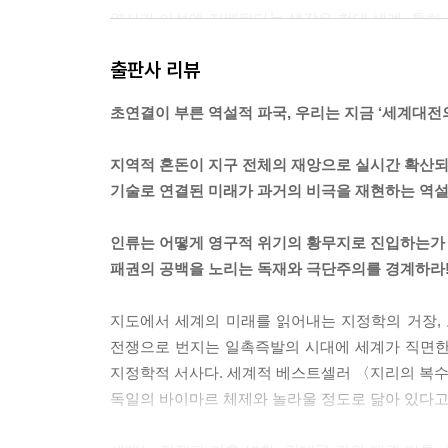
역사가 이성에 지배된다는 생각은 현대 세계, 특히 
잡하게 얽힌 가지와 순전히 우연들이 이어지면서 
출판사 리뷰
들이 발생한다.
--- p.34~35쪽
초연결이 부른 역설적 파국, 우리는 지금 ‘세계대전의
솔제니친은 겉으로는 명확하고 합리적으로 보이는 
지역적 혼돈이 지구 전체의 재앙으로 실시간 확산되
결정한 것처럼 중대한 결정도 순간의 기분으로 내려
기술로 연결된 미래가 과거의 비극을 재현하는 역
후 해석은 현실의 복잡성을 거짓된 명료함으로 만
--- p.35~36쪽
인류는 어떻게 영구적 위기의 황무지로 진입하는가
패권의 공백을 노리는 독재와 극단주의를 경계하라
한 장군이 어두운 조명 탓에 야전 지도에 잘못 그은
받아들이고 현재를 생생히 인식할 때에만 미래를 예
지도에서 세계의 미래를 읽어내는 지정학의 거장, 로
--- p.36
전쟁으로 번지는 일촉즉발의 시대에 세계가 직면한
지정학적 서사다. 세계적 베스트셀러 〈지리의 복수
제1차 세계대전 직전의 유럽은 나폴레옹 전쟁 후 거
독일의 바이마르 체제와 놀라울 정도로 닮아 있다고
피하기 위한 비극적 사고를 하는 사람이 거의 없었
것을 깨닫지 못했다. 그들은 자신들의 행운을 당연