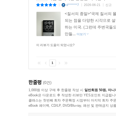
역할을 하지 못하기 때문이다.
d*******7
2026-06-21
신고
|
|
|
--- p.132
<질서의 종말>“국제 질서의 
되는 점을 다양한 시각으로 설
미국의 쇠퇴는 상대적으로 눈에 잘 띄지 않는 질적 
하는 미국. (그런데 주변국들
고, 문화적 기준이 혼란에 빠지고, 새로운 세대의 
만들...
더보기
명적 쇠퇴는 근본적이며 양적 저하의 성격을 보인다
--- p.158~159쪽
이 리뷰가 도움이 되었나요?
푸틴이 우크라이나 침공 초기에 그렇게 어려움을 겪
1
가 가진 바로 그 위협적인 성격 때문에 부하들이 
오(어려운 결정을 내리는 데 반드시 필요한)를 얻
채로 움직이는 셈이다. 그리고 사건에 미치는 그들
한줄평
(0건)
--- p.159
1,000원 이상 구매 후 한줄평 작성 시
일반회원 50원, 마니
eBook은 다운로드 후 작성한 리뷰만 YES포인트 지급됩니
독재자들이 저지른 자멸적인 실책 목록은 민주주의
클래스는 첫번째 회차 주문확정 시점부터 마지막 회차 주문
되는 세계는 그만큼 불안정하다. 러시아, 중국, 이
eBook 페이백, CD/LP, DVD/Blu-ray, 패션 및 판매금
제공하기는 하지만, 그 질서는 극도로 불안정한 종