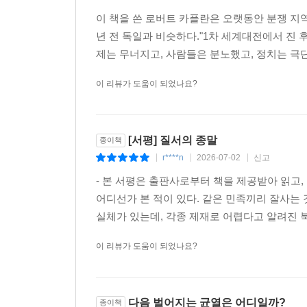
을 거의 받지 못하는 중앙아메리카와 사하라 사막 
이 책을 쓴 로버트 카플란은 오랫동안 분쟁 지역
들이 점잖은 모임에서 말하곤 하는 규칙 기반 질서로
년 전 독일과 비슷하다."1차 세계대전에서 진
변으로 정의되는 이 떠들썩한 세계에는 평화를 지키
제는 무너지고, 사람들은 분노했고, 정치는 극단
--- p.123~124쪽
이 리뷰가 도움이 되었나요?
무역, 제트기를 통한 대규모 수송, 전자·디지털 영
물린다. 위기가 계속 지속된다는 것은 위기가 세계
조는 세계화가 원인이기 때문이다.
[서평] 질서의 종말
종이책
--- p.127
r****n
2026-07-02
신고
|
|
|
- 본 서평은 출판사로부터 책을 제공받아 읽고
진보는 자동적이고, 선형적이며, 필연적인 것으로 여
어디선가 본 적이 있다. 같은 민족끼리 잘사는
--- p.129
실체가 있는데, 각종 제재로 어렵다고 알려진 북
통합된 세계는 숨을 곳이 없는 세계이기도 했다. 더
이 리뷰가 도움이 되었나요?
이라는 사실 속에 선함이 내재되어 있다는 것을 전제
마련이듯 두 나라 사이 국경에서는 군사적 충돌이 일
리와 평온을 갈망한다. 미국이 강력한 이유 중 하
다음 벌어지는 균열은 어디일까?
종이책