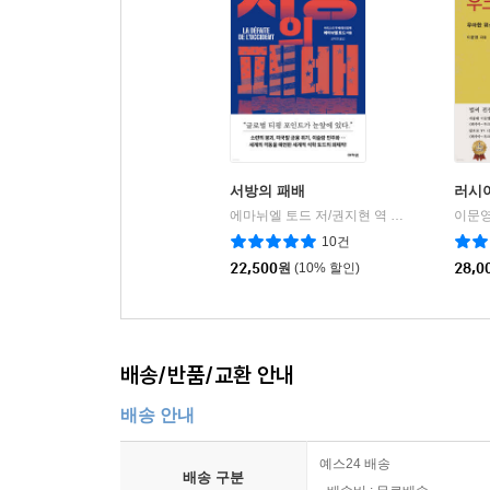
지금의 문명은 항상 변화하는 상태다. 서구의 지속적
문법의 침식, 진지한 서적과 고전 음악 판매 감소 
들이다.
--- p.263
무정부 상태는 우리 종(種)의 영속적인 특징이다.
서방의 패배
러시
은 완전히 사라진 것이 아니라 가려져 있을 뿐이다.
에마뉘엘 토드 저/권지현 역
아카넷
이문영
|
10건
--- p.270
22,500
원
(10% 할인)
28,0
배송/반품/교환 안내
배송 안내
예스24 배송
배송 구분