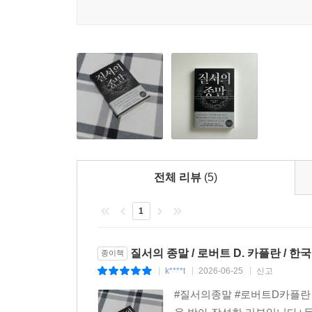
--- p.53
〈질서의 종말〉은 기술로 연결된 미래가 오히려 과
이민 문제 등 우리가 마주한 격변의 시대를 조망
우리는 21세기에도 20세기 후반처럼 강대국 간의 
마주한 지금, 우리는 이 책을 통해 무너져가는 세계
에 대규모 공중 폭격을 감행한 우크라이나 전쟁을 보
--- p.72~73쪽
자기중심적이며 감정적 충동의 전형인 트럼프 대통
사이에는 기술과 전혀 관련이 없는 많은 근본적인 
다. 그러나 그들의 차이점은 그들이 활동했던 전혀 
하는 방식을 바꾸어 놓았다. 냉전은 인쇄나 타자기 
전체 리뷰
(5)
중요한 요인일 수 있다. 이제 우리는 소셜미디어가
열정에 보상을 제공한다. 새로운 세대의 지도자들은
1
이었던 것처럼 말이다.
--- p.74~75쪽
질서의 종말 / 로버트 D. 카플란 / 
종이책
k****t
2026-06-25
신고
|
|
|
히틀러가 없었다면 홀로코스트도 없었을 것이다. 마찬
로 그 점이 중요하다. 역사는 지정학이나 다른 거대
#질서의종말 #로버트D카플란 