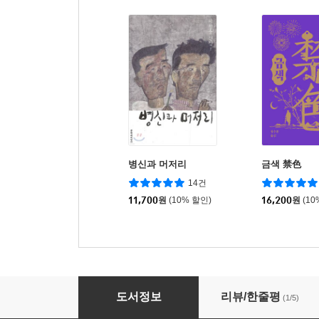
병신과 머저리
금색 禁色
14건
11,700
원
(10% 할인)
16,200
원
(10
오블리비언
도서정보
리뷰/한줄평
(1/5)