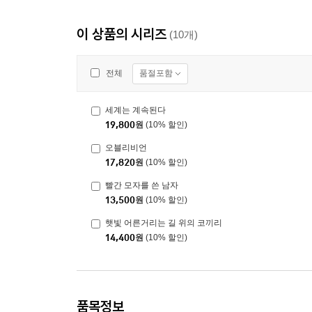
이 상품의 시리즈
(10개)
품절포함
전체
세계는 계속된다
19,800
원
(10% 할인)
오블리비언
17,820
원
(10% 할인)
빨간 모자를 쓴 남자
13,500
원
(10% 할인)
햇빛 어른거리는 길 위의 코끼리
14,400
원
(10% 할인)
품목정보