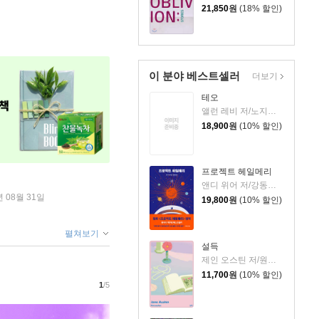
21,850
원
(18% 할인)
이 분야 베스트셀러
더보기
테오
앨런 레비 저/노지양 역
18,900
원
(10% 할인)
프로젝트 헤일메리
앤디 위어 저/강동혁 역
년 08월 31일
19,800
원
(10% 할인)
펼쳐보기
설득
제인 오스틴 저/원영선,전신화 공역
11,700
원
(10% 할인)
1
/5