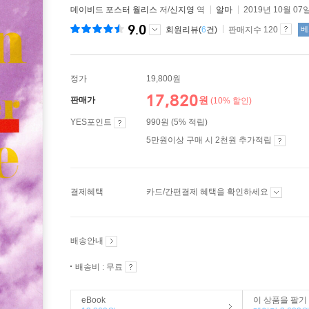
데이비드 포스터 월리스
저/
신지영
역
알마
2019년 10월 07
9.0
회원리뷰(
6
건)
판매지수 120
베
정가
19,800원
17,820
원
판매가
(10% 할인)
YES포인트
990원 (5% 적립)
5만원이상 구매 시 2천원 추가적립
결제혜택
카드/간편결제 혜택을 확인하세요
배송안내
배송비 : 무료
eBook
이 상품을 팔기