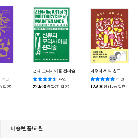
선과 모터사이클 관리술
미우라 씨의 친구
73건
42건
25건
% 할인)
22,500
원
(10% 할인)
12,600
원
(10% 할인)
배송/반품/교환