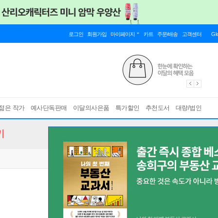
로그인
회원가입
마이페이지
카트
주문/배송
고객센터
Gl
젊은 작가
예사단독판매
이달의사은품
특가할인
추천도서
대량/법인
기