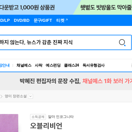
D/LP
DVD/BD
문구
/GIFT
티켓
독서유형검사
장안내
채널예스
사락
예스펀딩
클래스24
RBTI Lab
독서유형검사
박혜진 편집자의 문장 수집,
채널예스 1화 보러 가
영미 장편소설
알마 인코그니타
소득공제
오블리비언