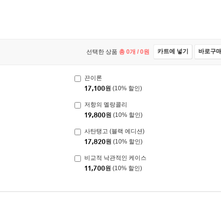
카트에 넣기
바로구
선택한 상품
총
0
개 /
0
원
끈이론
17,100
원
(10% 할인)
저항의 멜랑콜리
19,800
원
(10% 할인)
사탄탱고 (블랙 에디션)
17,820
원
(10% 할인)
비교적 낙관적인 케이스
11,700
원
(10% 할인)