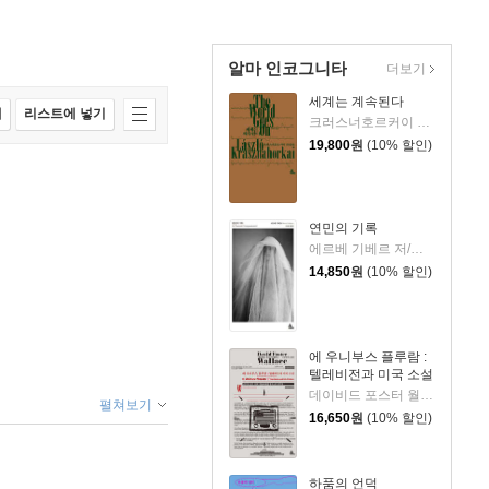
알마 인코그니타
더보기
세계는 계속된다
매
리스트에 넣기
크러스너호르커이 라슬로 저/박현주 역
19,800
원
(10% 할인)
연민의 기록
에르베 기베르 저/신유진 역
14,850
원
(10% 할인)
에 우니부스 플루람 :
텔레비전과 미국 소설
데이비드 포스터 월리스 저/노승영 역
펼쳐보기
16,650
원
(10% 할인)
하품의 언덕