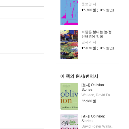
문보영 저
15,300
원
(10% 할인)
바깥은 불타는 늪/정
신병원에 갇힘
김사과 저
15,030
원
(10% 할인)
이 책의 원서/번역서
[원서] Oblivion:
Stories
Wallace, David Foster
35,980
원
[원서] Oblivion:
Stories
David Foster Wallace