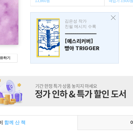
13,860원
매입가 3,600
김은성 작가
친필 메시지 수록
---------------
[예스리커버]
빵야 TRIGGER
유하기
들이
함께 산 책