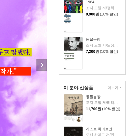
1984
조지 오웰 저/정회성 역
9,900
원
(10% 할인)
동물농장
조지 오웰 저/도정일 역
7,200
원
(10% 할인)
이 분야 신상품
더보기
동물농장
조지 오웰 저/리터링크 역
11,700
원
(10% 할인)
라스트 화이트맨