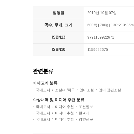
발행일
2019년 10월 07일
쪽수, 무게, 크기
600쪽 | 700g | 130*213*35
ISBN13
9791159922671
ISBN10
1159922675
관련분류
카테고리 분류
국내도서
소설/시/희곡
영미소설
영미 장편소설
수상내역 및 미디어 추천 분류
국내도서
미디어 추천
조선일보
국내도서
미디어 추천
한겨레
국내도서
미디어 추천
경향신문