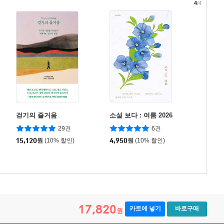
4
/4
걷기의 즐거움
소설 보다 : 여름 2026
29건
6건
15,120
원
(10% 할인)
4,950
원
(10% 할인)
17,820
카트에 넣기
바로구매
원