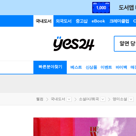
국내도서
외국도서
중고샵
eBook
크레마클럽
C
빠른분야찾기
베스트
신상품
이벤트
바이백
매
웰컴
국내도서
소설/시/희곡
영미소설