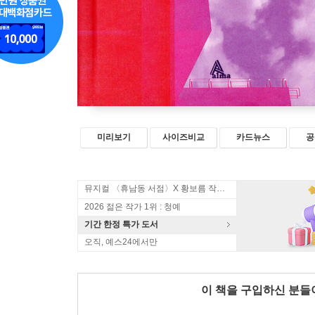
미리보기
사이즈비교
카드뉴스
공
뮤지컬 〈휴남동 서점〉X 황보름 작가 북토크
2026 젊은 작가 1위 : 청예
기간 한정 특가 도서
오직, 예스24에서만
이 책을 구입하신 분