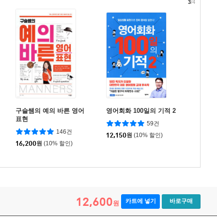
3
/4
구슬쌤의 예의 바른 영어
영어회화 100일의 기적 2
표현
59건
146건
12,150
원
(10% 할인)
16,200
원
(10% 할인)
12,600
카트에 넣기
바로구매
원