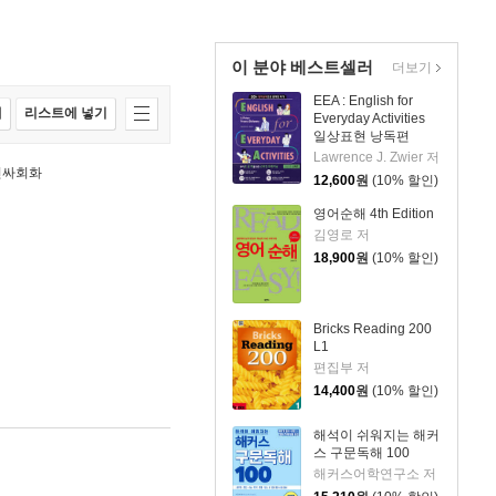
이 분야 베스트셀러
더보기
EEA : English for
매
리스트에 넣기
Everyday Activities
일상표현 낭독편
Lawrence J. Zwier 저
인싸회화
12,600
원
(10% 할인)
영어순해 4th Edition
김영로 저
18,900
원
(10% 할인)
Bricks Reading 200
L1
편집부 저
14,400
원
(10% 할인)
해석이 쉬워지는 해커
스 구문독해 100
해커스어학연구소 저