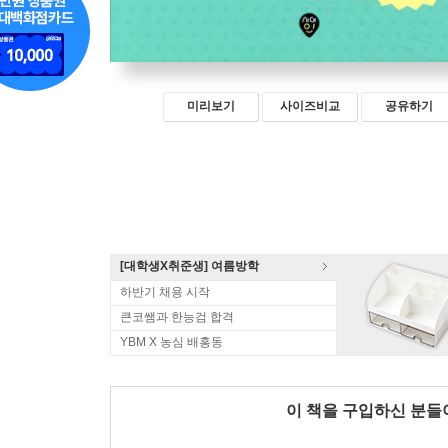
미리보기
사이즈비교
공유하기
[대학생X취준생] 여름방학
하반기 채용 시작
큰코쌤과 한능검 합격
YBM X 농심 배홍동
이 책을 구입하신 분