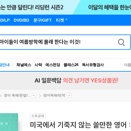
D/LP
DVD/BD
문구
/GIFT
티켓
장안내
채널예스
사락
예스펀딩
클래스24
독서유형검사
여
RBTI Lab
독서유형검사
AI 일문백답
의견 남기면 YES상품권!
영어 독해/문법/...
영어독해/번역
소득공제
미국에서 기죽지 않는 쓸만한 영어 