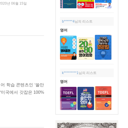
2020년 06월 15일
b******4
님의 리스트
영어
k*********1
님의 리스트
영어
영어 학습 콘텐츠인 ‘쓸만
‘미국에서 갓잡은 100%