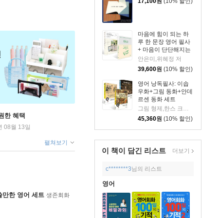
17,100
원
(10% 할인)
마음에 힘이 되는 하
루 한 문장 영어 필사
+ 마음이 단단해지는
하루 한 문장 일본어
안은미,위혜정 저
필사 세트
39,600
원
(10% 할인)
영어 낭독필사: 이솝
우화+그림 동화+안데
르센 동화 세트
그림 형제,한스 크리스티안 안데르센 저/이솝 원저/BIG PICTURE 편
원한 혜택
45,360
원
(10% 할인)
년 08월 13일
펼쳐보기
이 책이 담긴
리스트
더보기
c********3
님의 리스트
영어
쓸만한 영어 세트
생존회화