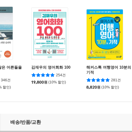
많은 어른들을
김재우의 영어회화 100
해커스톡 여행영어 10분의
기적
254건
346건
281건
19,800
원
(10% 할인)
% 할인)
8,820
원
(10% 할인)
필수 인싸회화
배송/반품/교환