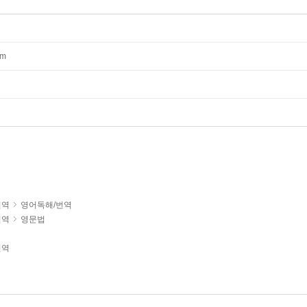
mm
번역
영어독해/번역
번역
영문법
번역