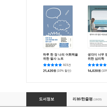
하루 한 장 나의 어휘력을
생각이 너무 
위한 필사 노트
위한 심리학
923건
21,420
원
(10% 할인)
16,020
원
(10
미국에서 기죽지 않는 쓸만한 영어 : 사회생활 
도서정보
리뷰/한줄평
(19/20)