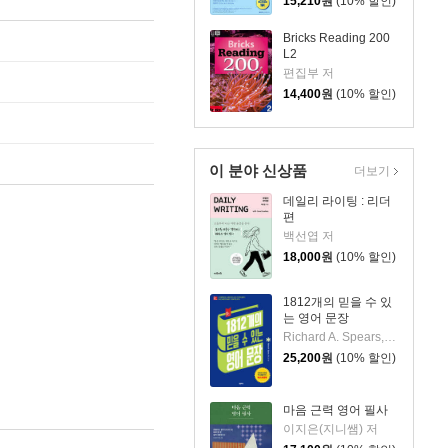
15,210
원
(10% 할인)
Bricks Reading 200
L2
편집부 저
14,400
원
(10% 할인)
이 분야 신상품
더보기
데일리 라이팅 : 리더
편
백선엽 저
18,000
원
(10% 할인)
1812개의 믿을 수 있
는 영어 문장
Richard A. Spears, Ph. D. 저
25,200
원
(10% 할인)
마음 근력 영어 필사
이지은(지니쌤) 저