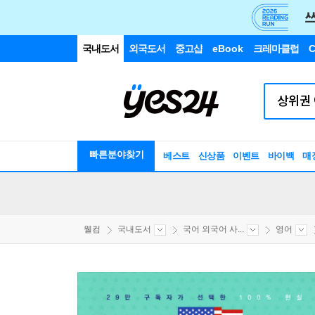
국내도서
외국도서
중고샵
eBook
크레마클럽
C
빠른분야찾기
베스트
신상품
이벤트
바이백
매
웰컴
국내도서
국어 외국어 사...
영어