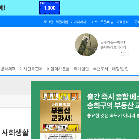
로그인
회원가입
마이페이지
카트
주문/배송
고객센터
Gl
름방학혜택
예사단독판매
이달의사은품
특가할인
추천도서
대량/법인
: 사회생활 필수 인싸회화
[ 11쇄 ]