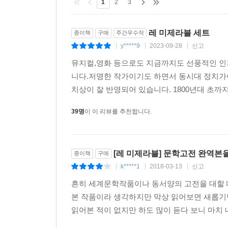
1
2
3
레 미제라블 세트
종이책
구매
주간우수작
y*****9
2023-09-28
신고
|
|
|
뮤지컬,영화 등으로도 지금까지도 선풍적인 인
니다.저명한 작가이기도 하면서 동시대 정치가
치상이 잘 반영되어 있습니다. 1800년대 초까
39명
이 이 리뷰를 추천합니다.
[레 미제라블] 문학고전 완역본을
종이책
구매
k*****1
2018-03-13
신고
|
|
|
흔히 세계문학작품이나 동서양의 고전을 대할 때
본 작품이라 생각하지만 막상 읽어보면 새롭기만
읽어본 적이 없지만 하도 많이 듣다 보니 마치 