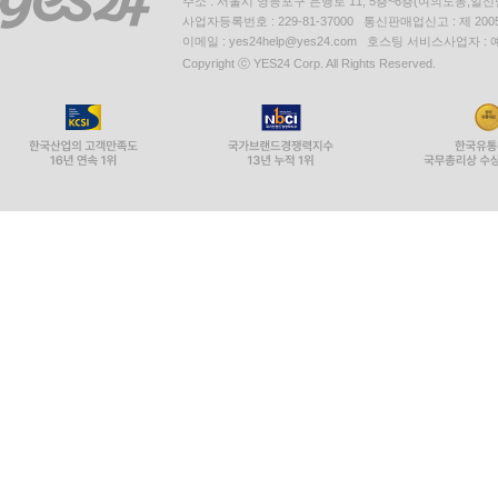
주소 : 서울시 영등포구 은행로 11, 5층~6층(여의도동,일신
사업자등록번호 : 229-81-37000 통신판매업신고 : 제 200
이메일 : yes24help@yes24.com 호스팅 서비스사업자 :
Copyright ⓒ YES24 Corp. All Rights Reserved.