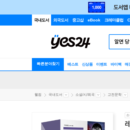
국내도서
외국도서
중고샵
eBook
크레마클럽
C
빠른분야찾기
베스트
신상품
이벤트
바이백
매
웰컴
국내도서
소설/시/희곡
고전문학
소