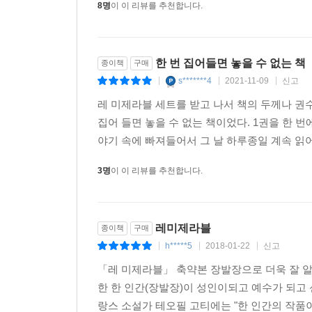
8명
이 이 리뷰를 추천합니다.
한 번 집어들면 놓을 수 없는 책
종이책
구매
s*******4
2021-11-09
신고
|
|
|
레 미제라블 세트를 받고 나서 책의 두께나 권
집어 들면 놓을 수 없는 책이었다. 1권을 한 번
야기 속에 빠져들어서 그 날 하루종일 계속 읽어서
3명
이 이 리뷰를 추천합니다.
레미제라블
종이책
구매
h*****5
2018-01-22
신고
|
|
|
「레 미제라블」 축약본 장발장으로 더욱 잘 알려져
한 한 인간(장발장)이 성인이되고 예수가 되고 신
랑스 소설가 테오필 고티에는 "한 인간의 작품이라