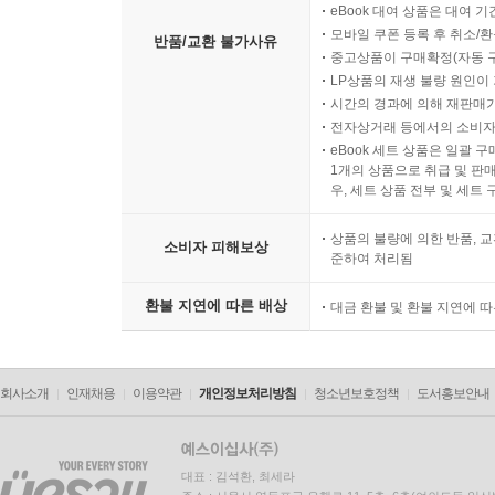
eBook 대여 상품은 대여 기
모바일 쿠폰 등록 후 취소/환
반품/교환 불가사유
중고상품이 구매확정(자동 
LP상품의 재생 불량 원인이 기
시간의 경과에 의해 재판매가
전자상거래 등에서의 소비자
eBook 세트 상품은 일괄 
1개의 상품으로 취급 및 판매
우, 세트 상품 전부 및 세트
상품의 불량에 의한 반품, 교
소비자 피해보상
준하여 처리됨
환불 지연에 따른 배상
대금 환불 및 환불 지연에 
회사소개
인재채용
이용약관
개인정보처리방침
청소년보호정책
도서홍보안내
대표 : 김석환, 최세라