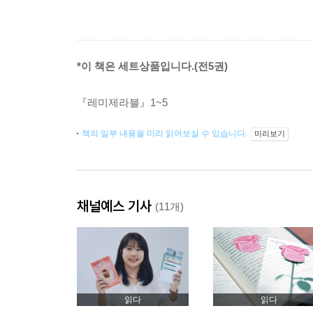
*이 책은 세트상품입니다.(전5권)
『레미제라블』1~5
책의 일부 내용을 미리 읽어보실 수 있습니다.
미리보기
채널예스 기사
(11개)
읽다
읽다