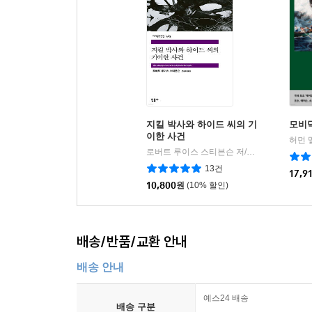
지킬 박사와 하이드 씨의 기
모비
이한 사건
로버트 루이스 스티븐슨 저/전승희 역
민음
|
13건
17,9
10,800
원
(10% 할인)
배송/반품/교환 안내
배송 안내
예스24 배송
배송 구분