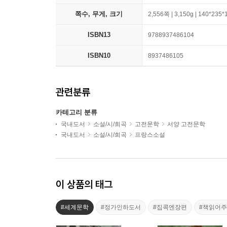
쪽수, 무게, 크기
2,556쪽 | 3,150g | 140*235
ISBN13
9788937486104
ISBN10
8937486105
관련분류
카테고리 분류
국내도서
소설/시/희곡
고전문학
서양 고전문학
국내도서
소설/시/희곡
프랑스소설
이 상품의 태그
#세계문학
#정가인하도서
#집콕엔장편
#책읽어