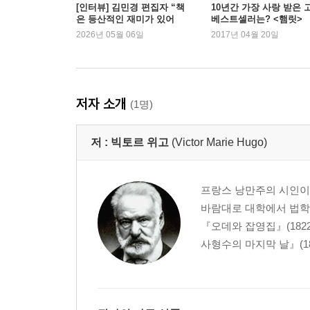
[인터뷰] 김민경 편집자 “책
10년간 가장 사랑 받은 
은 등산적인 재미가 있어
베스트셀러는? <햄릿>
요” | 예스24
2026년 05월 06일
2017년 04월 20일
저자 소개
(1명)
저 :
빅토르 위고
(Victor Marie Hugo)
프랑스 낭만주의 시인이자
바람대로 대학에서 법학을
『오데와 잡영집』(1822)
사형수의 마지막 날』(18