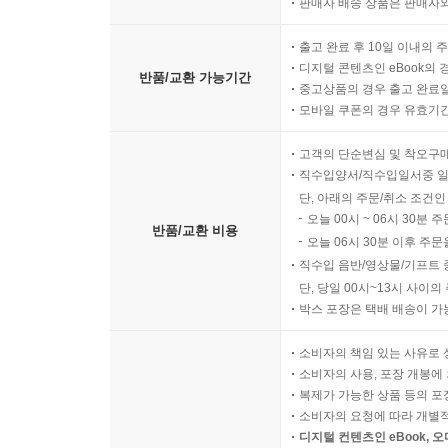
판매자 배송 상품은 판매자와
출고 완료 후 10일 이내의 
디지털 콘텐츠인 eBook의 
반품/교환 가능기간
중고상품의 경우 출고 완료일
모바일 쿠폰의 경우 유효기간(
고객의 단순변심 및 착오구
직수입양서/직수입일서중 일
단, 아래의 주문/취소 조건인
오늘 00시 ~ 06시 30분 
반품/교환 비용
오늘 06시 30분 이후 주문
직수입 음반/영상물/기프트 
단, 당일 00시~13시 사이
박스 포장은 택배 배송이 가
소비자의 책임 있는 사유로 
소비자의 사용, 포장 개봉에 
복제가 가능한 상품 등의 포장을 
소비자의 요청에 따라 개별
디지털 컨텐츠인 eBook, 