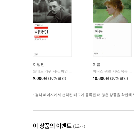
이방인
여름
알베르 카뮈 저/김화영 역
민음사
이디스 워튼 저/김욱동 역
|
|
9,000
원
(10% 할인)
10,800
원
(10% 할인)
검색 페이지에서 선택된 태그에 등록된 더 많은 상품을 확인해 
이 상품의 이벤트
(12개)