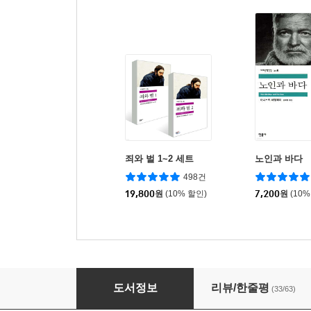
죄와 벌 1~2 세트
노인과 바다
498건
19,800
원
(10% 할인)
7,200
원
(10%
레 미제라블 세트
도서정보
리뷰/한줄평
(33/63)