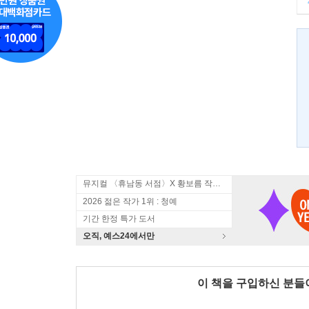
뮤지컬 〈휴남동 서점〉X 황보름 작가 북토크
2026 젊은 작가 1위 : 청예
기간 한정 특가 도서
오직, 예스24에서만
이 책을 구입하신 분