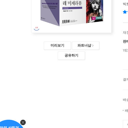
빅
재
판
미리보기
파트너샵
Y
공유하기
결
배
배