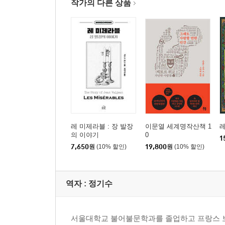
작가의 다른 상품
레 미제라블 : 장 발장
이문열 세계명작산책 1
레
의 이야기
0
1
7,650
원
(10% 할인)
19,800
원
(10% 할인)
역자 : 정기수
서울대학교 불어불문학과를 졸업하고 프랑스 보