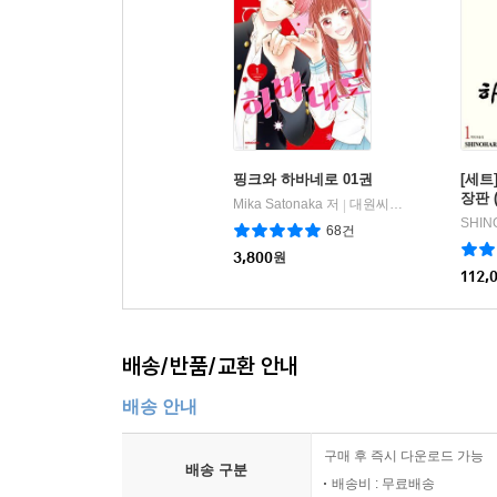
핑크와 하바네로 01권
[세트
장판 
Mika Satonaka 저
대원씨아이/DCW
|
SHIN
68건
3,800
원
112,
배송/반품/교환 안내
배송 안내
구매 후 즉시 다운로드 가능
배송 구분
배송비 : 무료배송