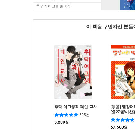
축구의 에고를 울려라!
이 책을 구입하신 분
추락 여고생과 폐인 교사
[묶음] 빨강
(총27권/미완
595건
3,800
원
67,500
원