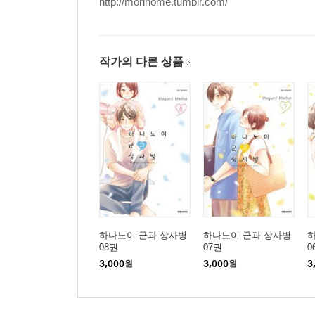
http://morinome.tumblr.com/
작가의 다른 상품
하나노이 군과 상사병
하나노이 군과 상사병
08권
07권
0
3,000
원
3,000
원
3