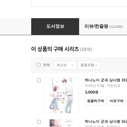
하나노이 군과 상사병 03권
도서정보
리뷰/한줄평
(111/230)
이 상품의 구매 시리즈
(18개)
최신순
품절포함
전체
하나노이 군과 상사병 18
2026년 04월
제한없음
|
3,000
원
원클릭구매
바로구매
하나노이 군과 상사병 16