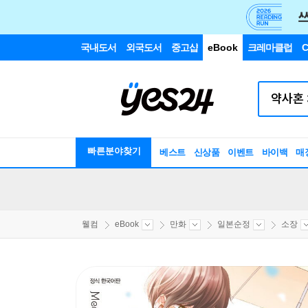
국내도서
외국도서
중고샵
eBook
크레마클럽
C
빠른분야찾기
베스트
신상품
이벤트
바이백
매
웰컴
eBook
만화
일본순정
소장