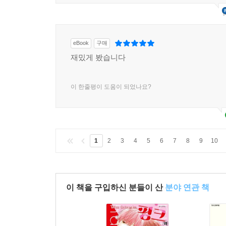
eBook
구매
재밌게 봤습니다
이 한줄평이 도움이 되었나요?
1
2
3
4
5
6
7
8
9
10
이 책을 구입하신 분들이 산
분야 연관 책