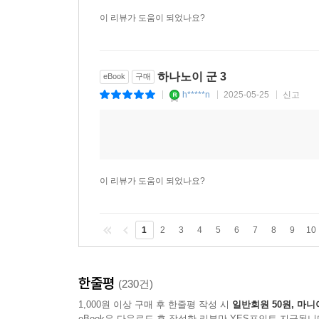
이 리뷰가 도움이 되었나요?
하나노이 군 3
eBook
구매
h*****n
2025-05-25
신고
|
|
|
이 리뷰가 도움이 되었나요?
1
2
3
4
5
6
7
8
9
10
한줄평
(230건)
1,000원 이상 구매 후 한줄평 작성 시
일반회원 50원, 마니
eBook은 다운로드 후 작성한 리뷰만 YES포인트 지급됩니