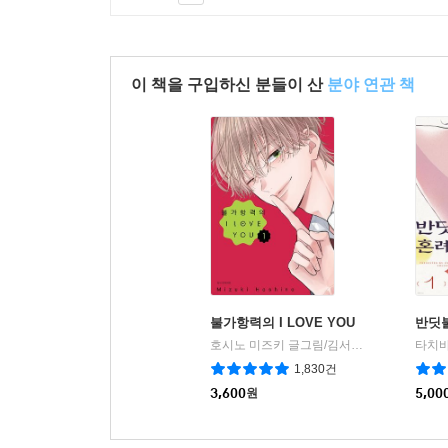
이 책을 구입하신 분들이 산
분야 연관 책
불가항력의 I LOVE YOU
반딧
호시노 미즈키 글그림/김서은 역
서울미디어
|
1,830건
3,600
원
5,00