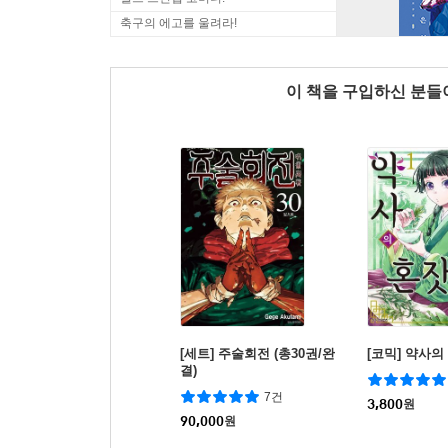
축구의 에고를 울려라!
이 책을 구입하신 분
[세트] 주술회전 (총30권/완
[코믹] 약사의
결)
7건
3,800
원
90,000
원