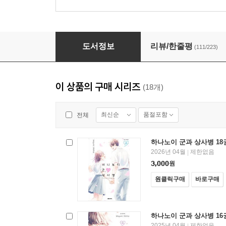
하나노이 군과 상사병 04권
도서정보
리뷰/한줄평
(111/223)
이 상품의 구매 시리즈
(18개)
최신순
품절포함
전체
하나노이 군과 상사병 18
2026년 04월
제한없음
|
3,000
원
원클릭구매
바로구매
하나노이 군과 상사병 16
2025년 04월
제한없음
|