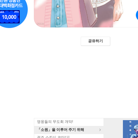
공유하기
영웅들의 무도회 개막!
「소원」을 이루어 주기 위해
걸즈 스킨십 코미디!