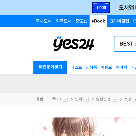
국내도서
외국도서
중고샵
eBook
크레마클럽
C
빠른분야찾기
베스트
신상품
이벤트
바이백
매
웰컴
eBook
만화
일본순정
소장