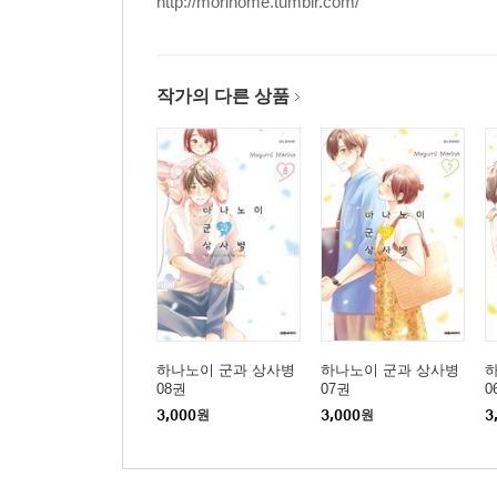
http://morinome.tumblr.com/
작가의 다른 상품
하나노이 군과 상사병
하나노이 군과 상사병
08권
07권
0
3,000
원
3,000
원
3