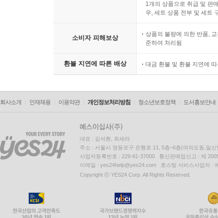
1개의 상품으로 취급 및 판매
우, 세트 상품 전부 및 세트
상품의 불량에 의한 반품, 교
소비자 피해보상
준하여 처리됨
환불 지연에 따른 배상
대금 환불 및 환불 지연에 
회사소개
인재채용
이용약관
개인정보처리방침
청소년보호정책
도서홍보안내
대표 : 김석환, 최세라
주소 : 서울시 영등포구 은행로 11, 5층~6층(여의도동,일신
사업자등록번호 : 229-81-37000 통신판매업신고 : 제 200
이메일 : yes24help@yes24.com 호스팅 서비스사업자 :
Copyright ⓒ YES24 Corp. All Rights Reserved.