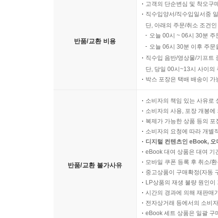
고객의 단순변심 및 착오구
직수입양서/직수입일서중 일
단, 아래의 주문/취소 조건인
오늘 00시 ~ 06시 30분 
반품/교환 비용
오늘 06시 30분 이후 주문
직수입 음반/영상물/기프트 
단, 당일 00시~13시 사이
박스 포장은 택배 배송이 가
소비자의 책임 있는 사유로 
소비자의 사용, 포장 개봉에 
복제가 가능한 상품 등의 포장을 
소비자의 요청에 따라 개별
디지털 컨텐츠인 eBook, 
eBook 대여 상품은 대여 기
모바일 쿠폰 등록 후 취소/환
반품/교환 불가사유
중고상품이 구매확정(자동 
LP상품의 재생 불량 원인이 기
시간의 경과에 의해 재판매가
전자상거래 등에서의 소비자
eBook 세트 상품은 일괄 