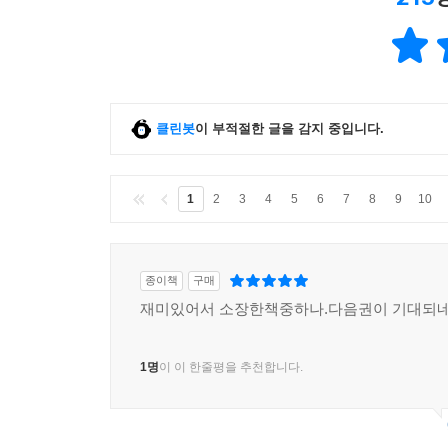
클린봇
이 부적절한 글을 감지 중입니다.
1
2
3
4
5
6
7
8
9
10
종이책
구매
재미있어서 소장한책중하나.다음권이 기대되네여
1명
이 이 한줄평을 추천합니다.