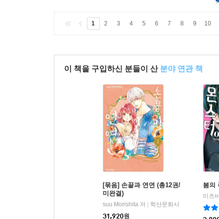
1
2
3
4
5
6
7
8
9
10
이 책을 구입하신 분들이 산
분야 연관 책
[묶음] 손끝과 연연 (총12권/
봄의 
미완결)
미츠바
suu Morishita 저
학산문화사
|
31,920
원