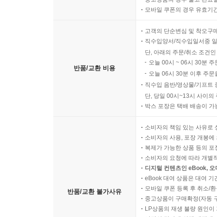
모바일 쿠폰의 경우 유효기간(
고객의 단순변심 및 착오구
직수입양서/직수입일서중 일
단, 아래의 주문/취소 조건인
오늘 00시 ~ 06시 30분 
반품/교환 비용
오늘 06시 30분 이후 주문
직수입 음반/영상물/기프트 
단, 당일 00시~13시 사이
박스 포장은 택배 배송이 가
소비자의 책임 있는 사유로 
소비자의 사용, 포장 개봉에 
복제가 가능한 상품 등의 포장을 
소비자의 요청에 따라 개별
디지털 컨텐츠인 eBook, 
eBook 대여 상품은 대여 기
모바일 쿠폰 등록 후 취소/환
반품/교환 불가사유
중고상품이 구매확정(자동 
LP상품의 재생 불량 원인이 기