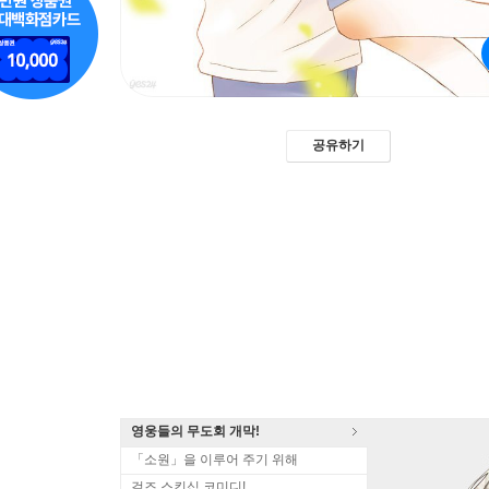
공유하기
영웅들의 무도회 개막!
「소원」을 이루어 주기 위해
걸즈 스킨십 코미디!