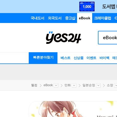
국내도서
외국도서
중고샵
eBook
크레마클럽
C
빠른분야찾기
베스트
신상품
이벤트
바이백
매
웰컴
eBook
만화
일본순정
소장