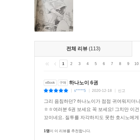
전체 리뷰
(113)
1
2
3
4
5
6
7
8
9
10
하나노이 6권
eBook
구매
s*****5
2020-12-18
신고
|
|
|
그리 음침하던? 하나노이가 점점 귀여워지더니
ㅎㅎ여러분 6권 보세요 꼭 보세요! 그치만 이건
꼬이네요. 질투를 자각하지도 못한 호시노에게 
1명
이 이 리뷰를 추천합니다.