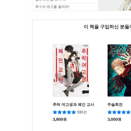
축구의 에고를 울려라!
이 책을 구입하신 분
추락 여고생과 폐인 교사
주술회전
595건
3,800
원
3,000
원