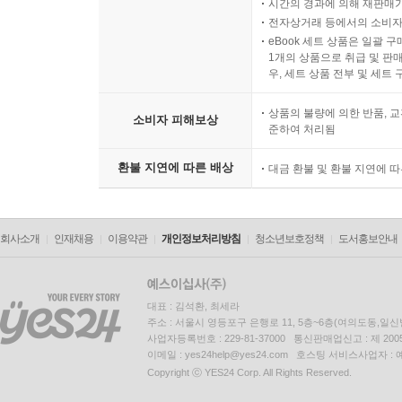
시간의 경과에 의해 재판매가
전자상거래 등에서의 소비자
eBook 세트 상품은 일괄 
1개의 상품으로 취급 및 판매
우, 세트 상품 전부 및 세트
상품의 불량에 의한 반품, 교
소비자 피해보상
준하여 처리됨
환불 지연에 따른 배상
대금 환불 및 환불 지연에 
회사소개
인재채용
이용약관
개인정보처리방침
청소년보호정책
도서홍보안내
대표 : 김석환, 최세라
주소 : 서울시 영등포구 은행로 11, 5층~6층(여의도동,일신
사업자등록번호 : 229-81-37000 통신판매업신고 : 제 200
이메일 : yes24help@yes24.com 호스팅 서비스사업자 :
Copyright ⓒ YES24 Corp. All Rights Reserved.