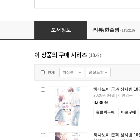
하나노이 군과 상사병 06권
도서정보
리뷰/한줄평
(113/218)
이 상품의 구매 시리즈
(18개)
최신순
품절포함
전체
하나노이 군과 상사병 18
2026년 04월
제한없음
|
3,000
원
원클릭구매
바로구매
하나노이 군과 상사병 16