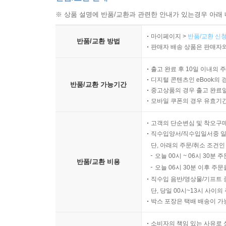
※ 상품 설명에 반품/교환과 관련한 안내가 있는경우 아래 
마이페이지 >
반품/교환 신청
반품/교환 방법
판매자 배송 상품은 판매자와
출고 완료 후 10일 이내의 
디지털 콘텐츠인 eBook의 
반품/교환 가능기간
중고상품의 경우 출고 완료일
모바일 쿠폰의 경우 유효기간(
고객의 단순변심 및 착오구
직수입양서/직수입일서중 일
단, 아래의 주문/취소 조건인
오늘 00시 ~ 06시 30분 
반품/교환 비용
오늘 06시 30분 이후 주문
직수입 음반/영상물/기프트 
단, 당일 00시~13시 사이
박스 포장은 택배 배송이 가
소비자의 책임 있는 사유로 