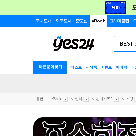
국내도서
외국도서
중고샵
eBook
크레마클럽
C
빠른분야찾기
베스트
신상품
이벤트
바이백
매
웰컴
eBook
만화
판타지/SF
소장