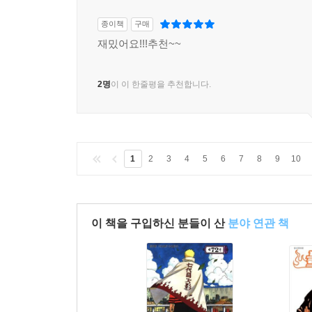
종이책
구매
재밌어요!!!추천~~
2명
이 이 한줄평을 추천합니다.
1
2
3
4
5
6
7
8
9
10
이 책을 구입하신 분들이 산
분야 연관 책