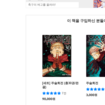
축구의 에고를 울려라!
이 책을 구입하신 분
[세트] 주술회전 (총30권/완
주술회전
결)
7건
3,000
원
90,000
원