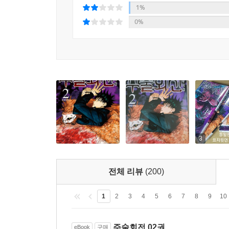
1%
0%
3
전체 리뷰
(200)
1
2
3
4
5
6
7
8
9
10
주술회전 02권
eBook
구매