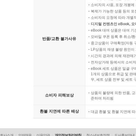
소비자의 사용, 포장 개봉에 
복제가 가능한 상품 등의 포장을 
소비자의 요청에 따라 개별
디지털 컨텐츠인 eBook, 
eBook 대여 상품은 대여 기
모바일 쿠폰 등록 후 취소/환
반품/교환 불가사유
중고상품이 구매확정(자동 
LP상품의 재생 불량 원인이 기
시간의 경과에 의해 재판매가
전자상거래 등에서의 소비자
eBook 세트 상품은 일괄 
1개의 상품으로 취급 및 판매
우, 세트 상품 전부 및 세트
상품의 불량에 의한 반품, 교
소비자 피해보상
준하여 처리됨
환불 지연에 따른 배상
대금 환불 및 환불 지연에 
회사소개
인재채용
이용약관
개인정보처리방침
청소년보호정책
도서홍보안내