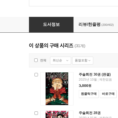
주술회전 02권
도서정보
리뷰/한줄평
(200/402)
이 상품의 구매 시리즈
(31개)
최신순
품절포함
전체
주술회전 30권 (완결)
2025년 10월
제한없음
|
3,000
원
원클릭구매
바로구매
주술회전 28권