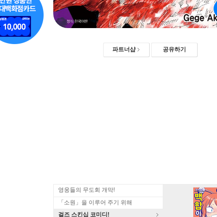
파트너샵
공유하기
영웅들의 무도회 개막!
「소원」을 이루어 주기 위해
걸즈 스킨십 코미디!