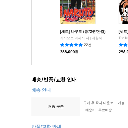
[세트] 나루토 (총72권/완결)
[세트
키시모토 마사시 저
대원씨아이/DCW
Tite 
|
22건
288,000
원
296,
배송/반품/교환 안내
배송 안내
구매 후 즉시 다운로드 가능
배송 구분
배송비 : 무료배송
반품/교환 안내