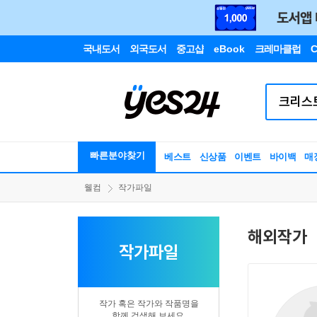
국내도서
외국도서
중고샵
eBook
크레마클럽
C
빠른분야찾기
베스트
신상품
이벤트
바이백
매
웰컴
작가파일
해외작가
작가파일
작가 혹은 작가와 작품명을
함께 검색해 보세요.