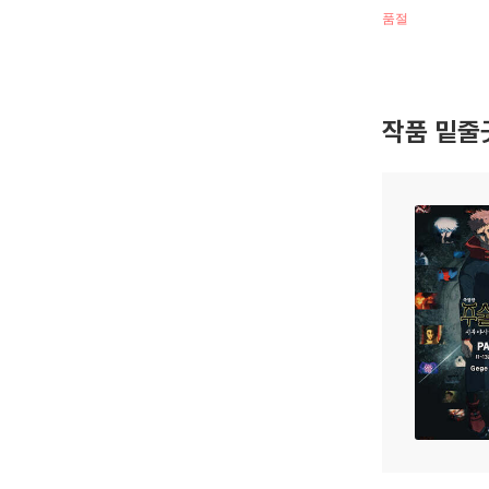
품절
작품 밑줄