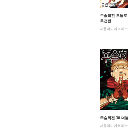
주술회전 모듈로 
특전판
주술회전 30 더