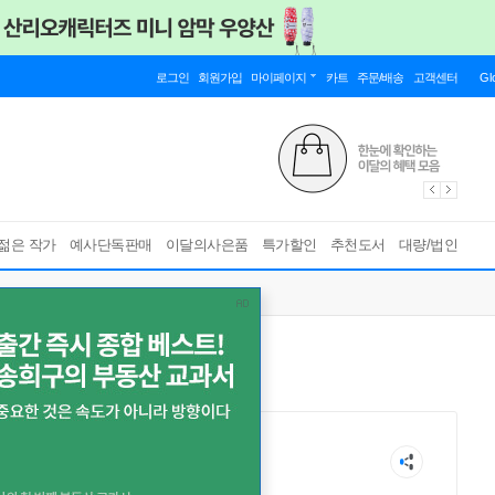
로그인
회원가입
마이페이지
카트
주문/배송
고객센터
Gl
젊은 작가
예사단독판매
이달의사은품
특가할인
추천도서
대량/법인
見 下下