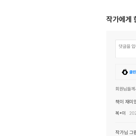
작가에게 
클린
회원님들께
책이 재미있
복*이
202
작가님 그림