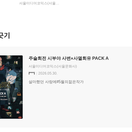
서울미디어코믹스(서울문화사)
긋기
주술회전 시부야 사변×사멸회유 PACK A
서울미디어코믹스(서울문화사)
l***l
2026.05.30.
설마했던 사랑에#5월의젊은작가