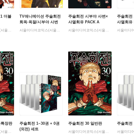
1 더블
TV애니메이션 주술회전
주술회전 시부야 사변×
주술회전 
회옥·옥절/시부야 사변
사멸회유 PACK A
사멸회유 P
공식 가이드북
세트
서울미디어코믹스(서울문화사)
서울미디어코믹스(서울문화사)
서울미디어코믹스(서울문화사)
블특장판
주술회전 1~30권 + 0권
주술회전 30 일반판
주술회전 
(외전) 세트
서울미디어코믹스(서울문화사)
서울미디어코믹스(서울문화사)