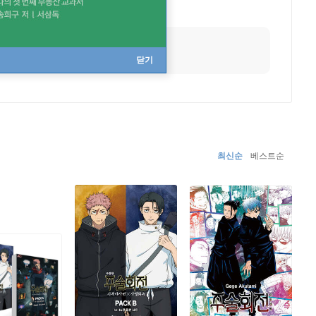
출생지
이와테현
닫기
최신순
베스트순