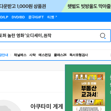
D/LP
DVD/BD
문구
/GIFT
티켓
독서유형검사
장안내
채널예스
사락
예스펀딩
클래스24
RBTI Lab
독서유형검사
아쿠타미 게게
Gege Akutami
あくたみ げげ
芥