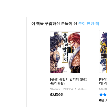
이 책을 구입하신 분들이 산
분야 연관 책
[묶음] 종말의 발키리 (총25
[대여
권/미완결)
다! 
아지치카,우메무라 신야,후쿠이 타쿠미 저
Osamu
|
52,500
원
0
원
(