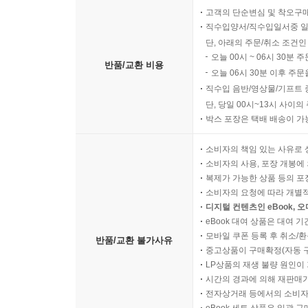
고객의 단순변심 및 착오구
직수입양서/직수입일서중 일
단, 아래의 주문/취소 조건인
오늘 00시 ~ 06시 30분 
반품/교환 비용
오늘 06시 30분 이후 주문
직수입 음반/영상물/기프트 
단, 당일 00시~13시 사이
박스 포장은 택배 배송이 가
소비자의 책임 있는 사유로 
소비자의 사용, 포장 개봉에 
복제가 가능한 상품 등의 포장을 
소비자의 요청에 따라 개별
디지털 컨텐츠인 eBook, 
eBook 대여 상품은 대여 기
모바일 쿠폰 등록 후 취소/환
반품/교환 불가사유
중고상품이 구매확정(자동 
LP상품의 재생 불량 원인이 기
시간의 경과에 의해 재판매가
전자상거래 등에서의 소비자
eBook 세트 상품은 일괄 