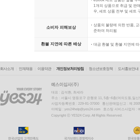
1개의 상품으로 취급 및 판매
우, 세트 상품 전부 및 세트
상품의 불량에 의한 반품, 교
소비자 피해보상
준하여 처리됨
환불 지연에 따른 배상
대금 환불 및 환불 지연에 
회사소개
인재채용
이용약관
개인정보처리방침
청소년보호정책
도서홍보안내
대표 : 김석환, 최세라
주소 : 서울시 영등포구 은행로 11, 5층~6층(여의도동,일신
사업자등록번호 : 229-81-37000 통신판매업신고 : 제 200
이메일 : yes24help@yes24.com 호스팅 서비스사업자 :
Copyright ⓒ YES24 Corp. All Rights Reserved.