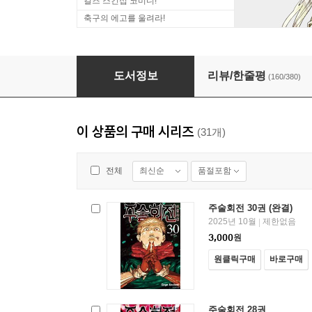
걸즈 스킨십 코미디!
축구의 에고를 울려라!
주술회전 14권
도서정보
리뷰/한줄평
(160/380)
이 상품의 구매 시리즈
(31개)
최신순
품절포함
전체
주술회전 30권 (완결)
2025년 10월
제한없음
|
3,000
원
원클릭구매
바로구매
주술회전 28권