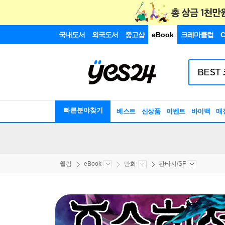
국내도서
외국도서
중고샵
eBook
크레마클럽
C
빠른분야찾기
베스트
신상품
이벤트
바이백
매
웰컴
eBook
만화
판타지/SF