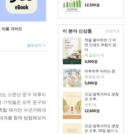
12,500
원
ok 이용 가이드
이 분야 신상품
더보기
책을 좋아하면 그 어
떤 인생도 부럽지 않
펼쳐보기
다
AI 글로사 저
4,500
원
하루하루 자라는 중
류원영,AI 저
5,000
원
하는 소문난 문구 덕후이
조금 절뚝거려도 괜찮
은 오후.
한 기억들은 모두 문구와
선연 저
 족할 테지만 누군가에게
12,600
원
 세계를 함께 탐험해보자
조금 절뚝거려도 괜찮
은 오후. 30일 필사 노