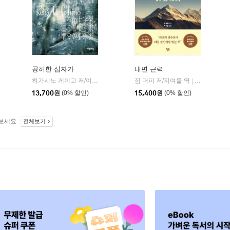
공허한 십자가
내면 근력
히가시노 게이고 저/이선희 역
자음과모음
짐 머피 저/지여울 역
윌북(willboo
|
|
13,700
원
(0% 할인)
15,400
원
(0% 할인)
보세요.
전체보기