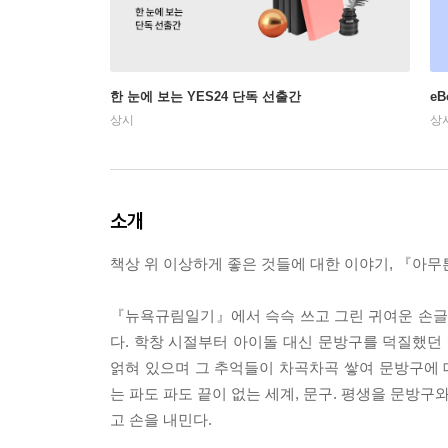
한 눈에 보는 YES24 단독 선출간
e
상시
상
소개
책상 위 이상하게 좋은 것들에 대한 이야기, 『아무
『뉴욕규림일기』에서 슥슥 쓰고 그린 귀여운 손글
다. 학창 시절부터 아이돌 대신 문방구를 덕질했던 
얽혀 있으며 그 추억들이 차곡차곡 쌓여 문방구에
는 파도 파도 끝이 없는 세계, 문구. 평생을 문방
고 손을 내민다.