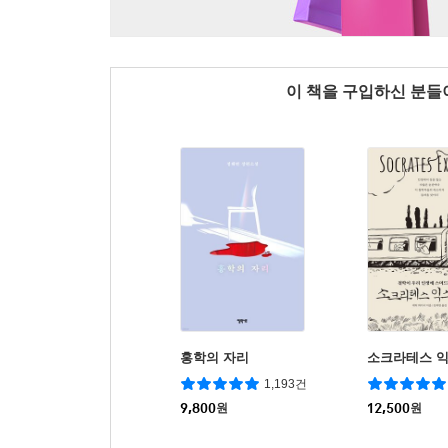
이 책을 구입하신 분
홍학의 자리
소크라테스 
1,193건
9,800
원
12,500
원