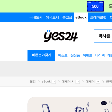
국내도서
외국도서
중고샵
eBook
크레마클럽
C
빠른분야찾기
베스트
신상품
이벤트
바이백
매
웰컴
eBook
에세이 시
에세이
한국