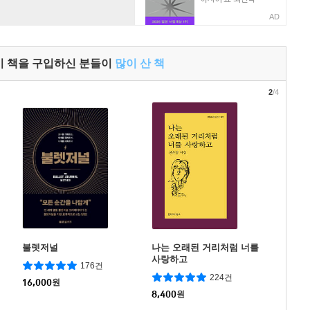
AD
이 책을 구입하신 분들이
많이 산 책
2
/4
불렛저널
나는 오래된 거리처럼 너를
사랑하고
176건
224건
16,000
원
8,400
원