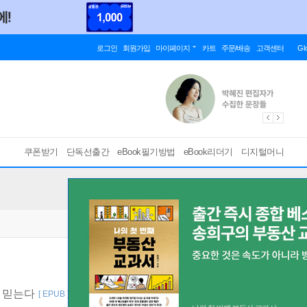
로그인
회원가입
마이페이지
카트
주문/배송
고객센터
Gl
쿠폰받기
단독선출간
eBook필기방법
eBook리더기
디지털머니
을 믿는다
[ EPUB ]