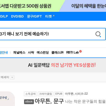
D/LP
DVD/BD
문구
/GIFT
티켓
독서유형검사
RBTI Lab
장안내
채널예스
사락
예스펀딩
클래스24
독서유형검사
AI 일문백답
의견 남기면 YES상품권!
 에세이
아무튼, 시리즈-22
소득공제
크레마클럽
EPUB
아무튼, 문구
나는 작은 문구들의 힘
eBook