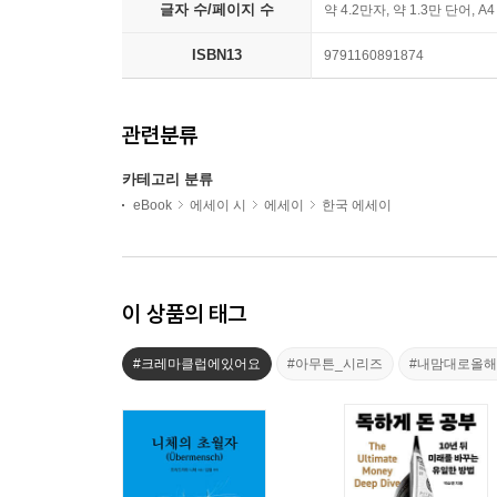
글자 수/페이지 수
약 4.2만자, 약 1.3만 단어, A
ISBN13
9791160891874
관련분류
카테고리 분류
eBook
에세이 시
에세이
한국 에세이
이 상품의 태그
#크레마클럽에있어요
#아무튼_시리즈
#내맘대로올