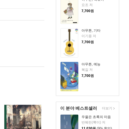
요조 저
7,700
원
아무튼, 기타
이기용 저
7,700
원
아무튼, 예능
복길 저
7,700
원
이 분야 베스트셀러
더보기
우울은 초록의 마음
반혜린(뿍이) 저
11,030
원
(9% 할인)