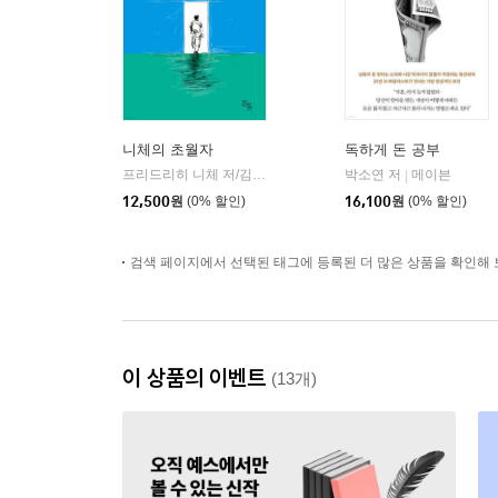
니체의 초월자
독하게 돈 공부
프리드리히 니체 저/김철 편역
히읏
박소연 저
메이븐
|
|
12,500
원
(0% 할인)
16,100
원
(0% 할인)
검색 페이지에서 선택된 태그에 등록된 더 많은 상품을 확인해 
이 상품의 이벤트
(13개)