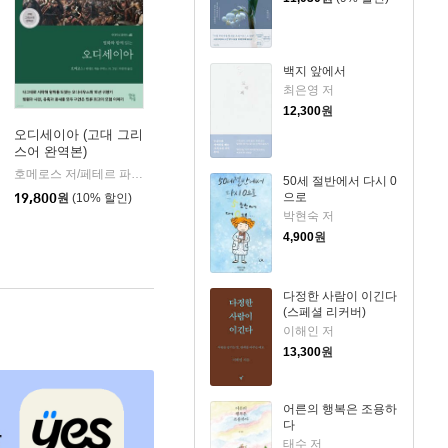
백지 앞에서
최은영 저
12,300
원
오디세이아 (고대 그리
스어 완역본)
k)
호메로스 저/페테르 파울 루벤스 그림/박문재 역
현대지성
|
50세 절반에서 다시 0
으로
19,800
원
(10% 할인)
박현숙 저
4,900
원
다정한 사람이 이긴다
(스페셜 리커버)
이해인 저
13,300
원
어른의 행복은 조용하
다
태수 저