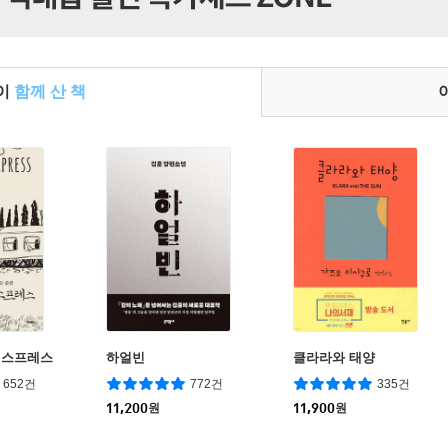
들이
함께 산 책
익스프레스
하얼빈
클라라와 태양
652건
772건
335건
11,200
원
11,900
원