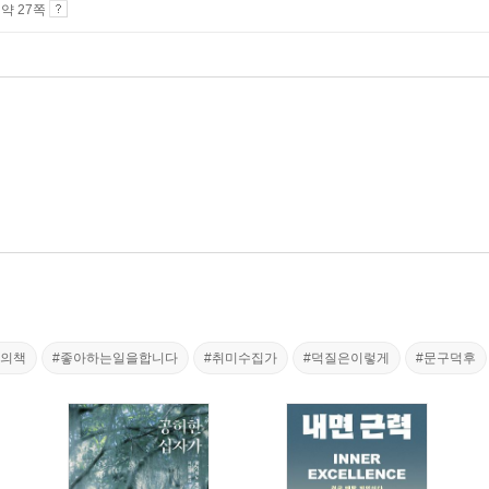
4 약 27쪽
해의책
#좋아하는일을합니다
#취미수집가
#덕질은이렇게
#문구덕후