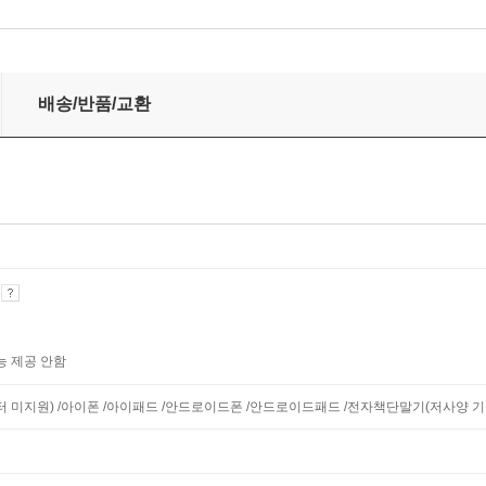
배송/반품/교환
기
능 제공 안함
니터 미지원) /아이폰 /아이패드 /안드로이드폰 /안드로이드패드 /전자책단말기(저사양 기기 