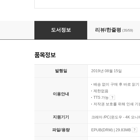
아무튼, 문구
도서정보
리뷰/한줄평
(35/59)
품목정보
발행일
2019년 08월 15일
배송 없이 구매 후 바로 읽
제한없음
이용안내
TTS 가능
저작권 보호를 위해 인쇄 기
지원기기
크레마 /PC(윈도우 - 4K 모
파일/용량
EPUB(DRM) | 29.83MB