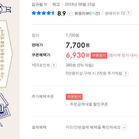
김규림
저
위고
2019년 08월 15일
8.9
회원리뷰(
94
건)
판매지수 72
정가
7,700원
7,700
원
판매가
6,930
원
쿠폰혜택가
(종이책 정가 대비 
쿠폰받기
YES포인트
380원 (5% 적립)
5만원이상 구매 시 2천원 추가적립
추가혜택쿠폰
쿠폰받기
주문금액대별 할인쿠폰
결제혜택
카드/간편결제 혜택을 확인하세요