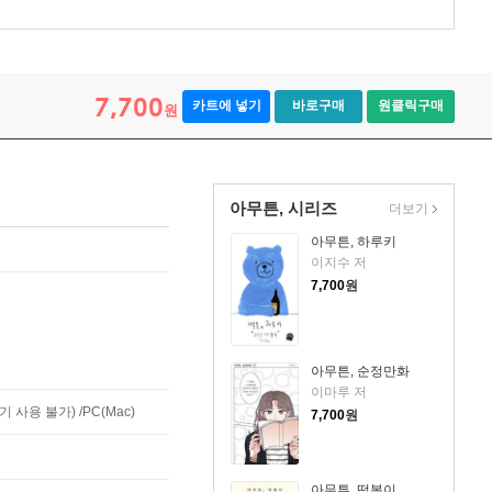
7,700
카트에 넣기
바로구매
원클릭구매
원
아무튼, 시리즈
더보기
아무튼, 하루키
이지수 저
7,700
원
아무튼, 순정만화
이마루 저
사용 불가) /PC(Mac)
7,700
원
아무튼, 떡볶이