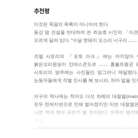
이 책은 다섯 장으로 되어 있다. 다섯 장의 제목인 ‘닮
추천평
잇는 주제이다. 펼침면마다 사토리가 담은 이 이
「닮은꼴」에서는 형태나 자세 등에서 유사성을 발
이것은 죽음의 목록이 아니어야 한다
때로는 자연의 아름다움을 깊이 느끼게도 한다. 2장
동강 댐 건설을 반대하며 쓴 최승호 시인의 「이
단짝 친구 등 자연은 우리에게 다양한 방식의 동반
모르게 달려 있다. “수달 멧돼지 오소리 너구리 …
쌍쌍이, 나란히 나란히, 손에 손잡고, 함께 우리는
조엘 사토리의 『포토 아크』에는 머지않아 우
붉은꼬리원숭이 안데스콘도르 …… 훔볼트펭귄 포
3장 「적」은 달팽이와 치타, 암수가 다른 형태
사토리의 방주에는 사진들만 덩그러니 매달렸다.
주제이다. 차이를 통해서 우리는 자신의 정체성을 
눈동자들에게 작별 인사를 해 보시라. 차마 말을 잇
우리의 주제들을 훌쩍 뛰어넘으며 이 책에서 결코 
펼침으로써 멸종의 문턱에서 가까스로 돌아선 종들을
지구의 역사에는 적어도 다섯 차례의 대절멸(mass 
보전 활동을 통해 우리가 지킨 것은 무엇이며 우리가
모두 천재지변으로 인해 벌어졌지만 이번 대절멸은 
나면 역대 최대 규모가 될 것이란다. 아무리 생각해
[내셔널 지오그래픽]의 ‘포토 아크’ 프로젝트가 
전에.
것. 그리고 걱정과 관심을 행동으로 옮기게 만드는 
- 최재천 (이화 여자 대학교 에코 과학부 석좌 교수,