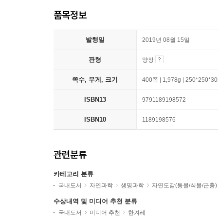
품목정보
발행일
2019년 08월 15일
판형
양장
쪽수, 무게, 크기
400쪽 | 1,978g | 250*250*
ISBN13
9791189198572
ISBN10
1189198576
관련분류
카테고리 분류
국내도서
자연과학
생명과학
자연도감(동물/식물/곤충)
수상내역 및 미디어 추천 분류
국내도서
미디어 추천
한겨레