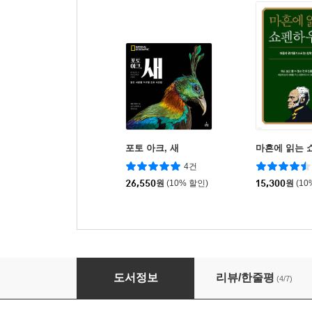
포토 아크, 새
마흔에 읽는 
4건
26,550
원
(10% 할인)
15,300
원
(10
포토 아크
도서정보
리뷰/한줄평
(4/7)