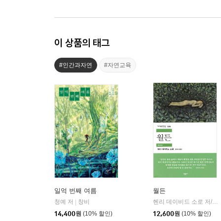
이 상품의 태그
#인간과자연
#자연교육
일억 번째 여름
월든
청예 저
창비
헨리 데이비드 소로 저/정회성 역
|
14,400
원
(10% 할인)
12,600
원
(10% 할인)