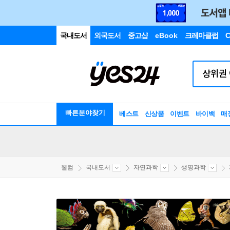
국내도서
외국도서
중고샵
eBook
크레마클럽
C
빠른분야찾기
베스트
신상품
이벤트
바이백
매
웰컴
국내도서
자연과학
생명과학