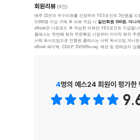
방주가 없다면 인간도 없다
회원리뷰
(4건)
‘포토 아크’ 프로젝트가 지향하는 궁극적인 목표는 
우리는 인류세라는 여섯 번째 대멸종기에 살고 있다
매주 10건의 우수리뷰를 선정하여 YES포인트 3만원을 드
사람들이 멈춰서 내다보고 미래를 생각하게 만드는 
추세라면 앞으로 100년 안에 지구 생물 가운데 절
3,000원 이상 구매 후 리뷰 작성 시
일반회원 300원, 마니아
eBook은 다운로드 후 작성한 리뷰만 YES포인트 지급됩니
있다는 뜻이다.
『포토 아크』는 동물 사진을 보여 주는 데 그치지
클래스는 첫번째 회차 주문확정 시점부터 마지막 회차 주문
사락 독서모임으로 진행된 클래스는 사락 독서모임 게시판
책 중간 중간에 실려 있는 “‘포토 아크’의 영웅”과
이대로 두면 지구에서 사라지고 말 동물들을 위한
eBook 페이백, CD/LP, DVD/Blu-ray, 패션 및 판매금
여러 개인들을 소개한다. “촬영 뒷이야기”에서는
동물에만 집중할 수 있도록 배경 없는 동물 사진을 찍
찍는지 그 현장을 따라가 본다. 세계 각지의 동물
위기종을 체계적으로 보호하고 번식시킴으로서 생물
우리는 방주 밖으로 날려 보낸 비둘기가 나뭇잎을 
동물원이 연구와 보전의 거점으로 기능할 수 있음을
없으면 노아도 없다. 방주에 실린 동물들이 없으면
4
명의 예스24 회원이 평가한
있다. 초상화를 보고 연민을 느낀다면, 그리고 그들
또한 이 책은 국제 보전 협회(Conservation I
- 이정모 (서울 시립 과학관 관장)
9.
포드와, 저자와 함께 오랜 기간 함께한 야생 동물
보전을 위해 우리가 해야 할 일을 일깨운다.
한 배를 탄 운명 공동체로서
어릴 적 동물을 방주에 태워 구한 이야기는 내게 
우리는 이 책에서 그들과 우리 사이의 손에 잡힐 듯한
그렇다면 괜찮은 세상이라고 스스로를 안심시켰다.
멸종도 실감하게 한다.
했다. 지금 우리는 대멸종의 한가운데에 있다. ‘포토
―해리슨 포드의 서문 「생명의 응시」 중에서