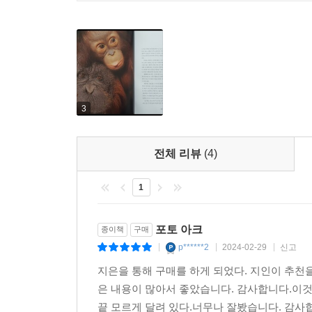
- 김산하 (생명 다양성 재단 사무국장)
여기 하나하나가, 쌍과 쌍이, 무리와 무리가 모
보라. 각양각색의 생명체를 만나 보라. 이것은 우리
―더글러스 채드윅의 서문 「우리, 지구 생물들」 
3
전체 리뷰
(4)
1
포토 아크
종이책
구매
p******2
2024-02-29
신고
|
|
|
지은을 통해 구매를 하게 되었다. 지인이 추천
은 내용이 많아서 좋았습니다. 감사합니다.이
끝 모르게 달려 있다.너무나 잘봤습니다. 감