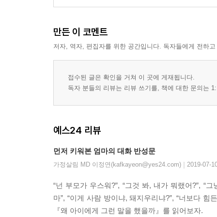
집에 뇌가 덜 자란 아이가 있다고 생각하세요
오해를 부르는 말
만든 이 코멘트
“너는 부모를 무시하니?”
저자, 역자, 편집자를 위한 공간입니다. 독자들에게 전하고
아이가 부모를 오해하는 건 당연합니다
사려 깊지 않은 말
접수된 글은 확인을 거쳐 이 곳에 게재됩니다.
독자 분들의 리뷰는 리뷰 쓰기를, 책에 대한 문의는 1:
“넌 너무 이기적이야, 내가 네 종이냐?”
누구나 자신의 문제가 절박합니다
괴롭히는 말
예스24 리뷰
“너무 게으르다, 왜 매일 늦잠이니?”
먼저 키워본 엄마의 대화 반성문
생리학적인 이유를 이해해주세요
|
가정살림 MD 이정연(kafkayeon@yes24.com)
2019-07-1
의욕을 더 꺾는 말
“넌 부모가 우스워?”, “그것 봐, 내가 뭐랬어?”, “
“이게 사람 방이냐, 돼지우리냐?”
마”, “이게 사람 방이냐, 돼지우리냐?”, “너보다
더러운 방만큼 우울한 내면을 들여봐주세요
『왜 아이에게 그런 말을 했을까』를 읽어보자.