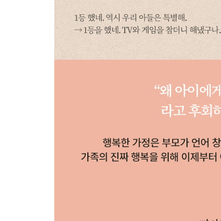
아무 소용 없는 말
“내가 널 사람 만들겠다”
너그럽게 이해하고 낙관하면서 기다려주세요
억압보다 나쁠 수도 있는 말
“포기다. 네 마음대로 다 해라”
자유와 규칙을 균형 있게 조절해주세요
CHAPTER 9
사랑 주는 방법을 몰랐습니다
수동적인 성격을 만드는 말
“책 다 읽으면 뽀뽀해줄게”
사랑에 조건을 달지 마세요
죄의식을 심어주는 말
“너한테 완전히 실망했다”