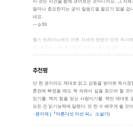
이 겪는 사건을 함께 겪어보는 것이니까요. 그 자
아이의 감수성을 인정해주세요
얼마나 중요한지는 굳이 말씀드릴 필요가 없을 겁
이와 같은 54개의 구체적인 대화 상황이 가리키는 
네요.
멀어지기 전에 마음 가는 대로 말하기 전에 한번 
감정을 단호히 배척하는 말
--- p.93
“엄살 부리지 마”
과장된 감정일지라도 표현하게 해주세요
헬스 트레이닝에도 바른 자세와 방법이 있듯 독서에도
다. 속독이 나쁜 독서법인 이유는 생각할 틈이 없기
CHAPTER 13
가 오르지 않습니다. 정말 놀라울 정도로 꿈쩍하지 
아이 마음에 돌덩이를 얹어야 안심이었습니다
--- p.96
추천평
답정너 괴로운 질문
책을 읽을 때 발생하는 생각과 감정의 덩어리가 크
“정말 최선을 다했어?”
단 한 권이라도 제대로 읽고 감동을 받아본 독서경험
을 읽으면서 능동적일 수 있는 사람은 없습니다. 꾸
여유와 느림의 가치를 알려주세요
혼란에 빠졌을 때도 책 속에서 길을 찾으려 할 것이
호입니다.
있기를. 책의 힘을 믿는 사람이기를. 책만 제대로 
--- p.97
부담스러운 말
모든 건 읽기능력에 달렸다. 또 한 수 배우게 될 것이
“엄마 아빠에겐 네가 전부다”
- 윤이재 (『마흔다섯 미선 씨』 소설가)
어떤 책을 좋아한다는 것은 이야기 자체가 재미있기
자녀를 잊고 자신의 삶을 사는 부모가 되세요
이기도 합니다. 그 작가의 다른 책도 좋아할 확률이
--- p.98