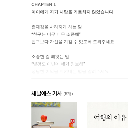
CHAPTER 1
아이에게 자기 사랑을 가르치지 않았습니다
존재감을 사라지게 하는 말
“친구는 너무 너무 소중해”
친구보다 자신을 지킬 수 있도록 도와주세요
소중한 걸 빼앗는 말
“별것도 아닌데 네가 양보해”
정당한 이익을 지켜내는 법을 알려주세요
눈치 보게 만드는 말
채널예스 기사
“이러면 누가 널 좋아하겠니?”
(6개)
자기다운 삶을 가르치세요
화살을 엉뚱한 곳으로 쏘는 말
“네가 노력을 안 해서 그런 거야”