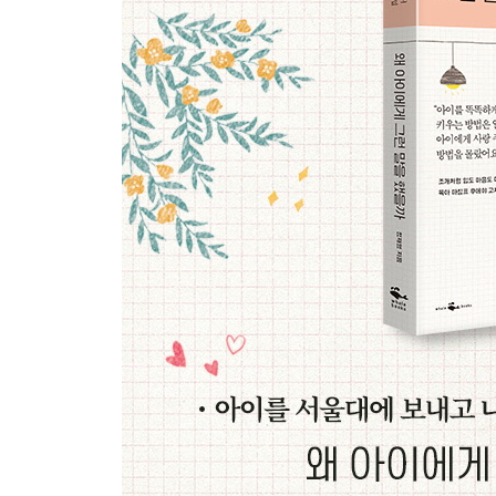
감정을 몰아붙이는 말
“감히 어디서 화를 내니?”
감정은 인정하고 행동은 금지해주세요
제약하는 말
“소리치지 마, 울지 마, 그만해”
허용에 익숙한 아이로 키우세요
CHAPTER 3
아이가 무례하다고 착각했습니다
호전적으로 만드는 말
“넌 예의도 몰라? 부모가 우스워?”
존중받는 경험을 선물해주세요
대화 단절을 만드는 말
“그러지 말았어야 해”
편안한 질문을 해주세요