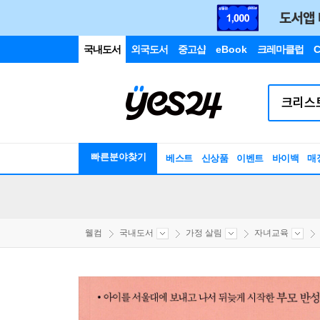
국내도서
외국도서
중고샵
eBook
크레마클럽
C
빠른분야찾기
베스트
신상품
이벤트
바이백
매
웰컴
국내도서
가정 살림
자녀교육