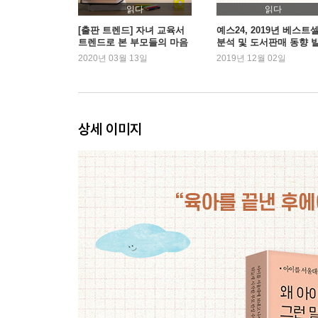
아이의 죄책감을 덜어주세요
읽다
읽다
[출판 트렌드] 자녀 교육서
예스24, 2019년 베스트
트렌드로 본 부모들의 마음
분석 및 도서판매 동향 
마음의 벽을 만드는 말
2020년 03월 13일
2019년 12월 02일
“도대체 뭐가 부족해?”
물질적 부양의 책임 외에도 부모의 역할은 있어요
CHAPTER 2
상세 이미지
아이의 절반만 사랑했습니다
감정을 억제하는 말
“뭐가 부끄럽니? 씩씩하게 말해”
압박하지 말고 감정을 인정해주세요
거짓 감정을 요구하는 말
“슬퍼도 참아라”
약한 감정도 껴안아주세요