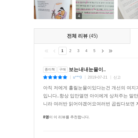
네 생각대로 하면 문제가 생겨. (불안감 유발)
넌 나보다 열등해. (깎아내림)
4
그러게, 현명한 내 말을 들었어야지. (우월감 분출)
전체 리뷰
(45)
공중에서 여러 조각으로 분해되어 다수의 목표를 때
어?”는 영락없는 ‘다탄두 미사일’입니다. 아이의 
1
2
3
4
5
를 냅니다. 또 아이의 능력이나 판단력이 부 족하다
앞에서 부모가 우월감을 과시 하는 꼴이 될 수 있지요
보는내내눈물이..
종이책
구매
만 힐난의 기운 이 너무 강해서 부모의 그 안타까움
u***0
2019-07-21
신고
|
|
|
---「반대로 되는 말을 많이 했습니다」중에서
아직 저에게 흘릴눈물이있다는건 개선의 여지가
아이의 안전을 위해 꼭 필요한 말입니다. 그러나 염
입니다..항상 입만열면 아이에게 상처주는 말만 
가장 강력한 말은 “위험해”입니다. 그 말에는 아이
니라 여러반 읽어야겠어요여러번 곱씹다보면 저
8명
이 이 리뷰를 추천합니다.
세상은 아주 무서운 곳이야. 긴장 풀지 마. (긴장감 
조금만 잘못하면 크게 다칠 수 있어. 조심해. (불안감
새로운 시도는 안 돼. 가만히 있어. (도전 의욕 박탈)