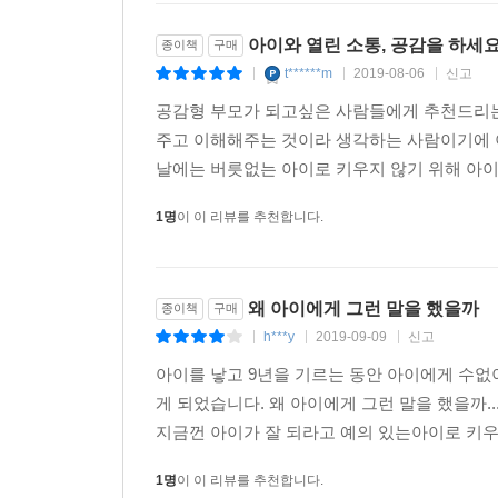
자존감이 높은 사람은 자신과 타인이 똑같이 좋은 
자아도취에 빠진 사람은 자신이 타인보다 우월하다
아이와 열린 소통, 공감을 하세요
종이책
구매
t******m
2019-08-06
신고
|
|
|
자존감이 높은 사람은 결코 자신이 남보다 우월하다
공감형 부모가 되고싶은 사람들에게 추천드리는 
지요. 남들이 형편없어 보이지도 않습니다. 자아
주고 이해해주는 것이라 생각하는 사람이기에 
부모가 높은 자존감을 자녀에게 선물하게 될까요? 
날에는 버릇없는 아이로 키우지 않기 위해 아이
“과대평가가 자아도취를 부르고 따뜻함이 자존감을 
1명
이 이 리뷰를 추천합니다.
--- 「아이의 자존감을 해친 것 같습니다」중에서
왜 아이에게 그런 말을 했을까
종이책
구매
h***y
2019-09-09
신고
|
|
|
아이를 낳고 9년을 기르는 동안 아이에게 수없
게 되었습니다. 왜 아이에게 그런 말을 했을까
지금껀 아이가 잘 되라고 예의 있는아이로 키우
1명
이 이 리뷰를 추천합니다.