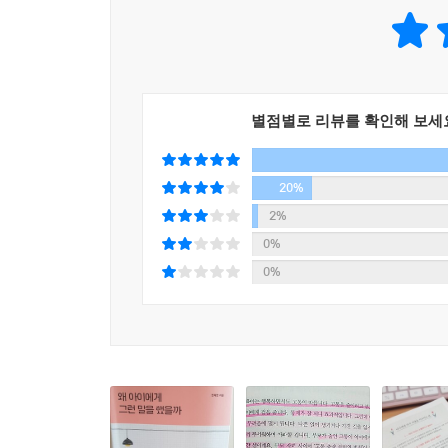
충실할 권리가 있습니다. 자신을 사랑할 권리라고도 
---「아이에게 자기 사랑을 가르치지 않았습니다
“부끄러워하지 마”는 심각한 문제가 있는 말입니다
제란 불가능하니까요. 부끄러움은 사랑의 감정처럼 
별점별로 리뷰를 확인해 보세
에게 ‘네 가슴속에 있는 부끄러운 감정은 나쁜 거야’
심리치료사 카렌 코에닉은 이렇게 말했습니다.
“‘그렇게 느끼면 안 돼’라는 말은 부모가 자녀에게 할
20%
아이의 감정이 ‘틀린 것’이라고 말하면 최악이라는 
2%
되기 때문이죠.
0%
---「아이의 절반만 사랑했습니다」중에서
0%
“그것 봐. 내가 뭐랬어?”
안타까워서 하는 말이죠. 저도 그런 말을 많이 했고
상사로부터 “그러게, 당신 내가 뭐랬어?”라는 말 
뜻이 숨어 있기 때문입니다.
넌 생각이 부족해. (자존감 저격)