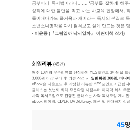
감사를 강요하는 말
공부머리 독서법이라니……. ‘공부를 잘하게 해주
“굶주리는 아이들이 얼마나 많은데”
성적에 대한 불안을 먹고 사는 사교육 현장에서, 직
우리나라의 독서 지도 실패 사례는 대부분 유사한 
자녀의 아픔을 무시하지 마세요
들이대다가도 즐거움과 재미라는 독서의 본질로 독자
초등 저학년 때 가장 많이 읽고 초등 고학년이 되면
소년소녀명작을 다시 펼쳐보고 싶게 만드는 것은 덤
습니다. 책을 읽는다고 앉아있지만 실제로는 훑어봅
압박하는 말
- 이윤종 (『그림일까 낙서일까』 어린이책 작가)
경우가 많습니다. 넷째, 독서 지도의 종착역이 학습
“넌 꿈도 없니?”
큰 응원을 선물하되 작은 노력을 요구하세요
--- p.176
돌아보면 아이에게 습관적으로 양보를 강요했던 것 
회원리뷰
(45건)
니다. 그때까지만 해도 저는 제 아이에게 양보를 지
매주 10건의 우수리뷰를 선정하여 YES포인트 3만원을 드
강요하는 건 좋지 않다는 그 쉬운 사실을 오랜 시간
3,000원 이상 구매 후 리뷰 작성 시
일반회원 300원, 마니아
eBook은 다운로드 후 작성한 리뷰만 YES포인트 지급됩니
이 생긴 경우에는 어른이 공정 하게 중재하고 그것
클래스는 첫번째 회차 주문확정 시점부터 마지막 회차 주문
말해야 합니다.
사락 독서모임으로 진행된 클래스는 사락 독서모임 게시판
“네가 원할 때 양보해.”
eBook 페이백, CD/LP, DVD/Blu-ray, 패션 및 판매금
“원하지 않으면 양보하지 않아도 돼. 그래도 나쁜 아
양보는 자신이 원할 때 하는 행동입니다. 남이 양보
습니다. 무작정 양보를 가르칠 게 아니라 공정한 규
45
명