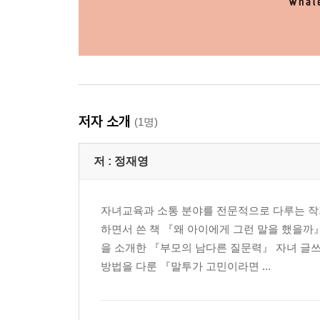
부모의 기대가 너무 높지 않은지 자문해보세요
온전히 기뻐할 수 없게 하는 말
“잘했다, 그런데…”
아이에게 남김없이 칭찬해주세요
저자 소개
거짓말쟁이로 만드는 말
(1명)
“너는 왜 약속을 안 지켜?”
아이의 동의하에 약속을 정하세요
저 :
정재영
CHAPTER 10
자녀교육과 소통 분야를 전문적으로 다루는 작가
아이의 자존감을 해친 것 같습니다
하면서 쓴 책 『왜 아이에게 그런 말을 했을까
을 소개한 『부모의 남다른 질문력』 자녀 글
불안을 키우는 말
방법을 다룬 『말투가 고민이라면 ...
“꼴 보기 싫어, 저리 가”
아이 마음을 따뜻하게 안아주세요