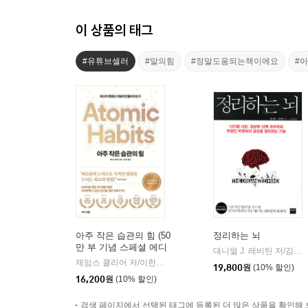
이 상품의 태그
#유튜브셀러
#말의힘
#정말도움되는책이에요
#
아주 작은 습관의 힘 (50
정리하는 뇌
만 부 기념 스페셜 에디
대니얼 J. 레비틴 저/김성훈 역
션)
제임스 클리어 저/이한이 역
비즈니스북스
|
19,800
원
(10% 할인)
16,200
원
(10% 할인)
검색 페이지에서 선택된 태그에 등록된 더 많은 상품을 확인해 