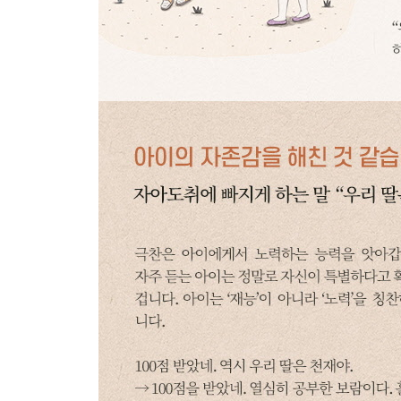
문제점을 과장해서 지적하면 결코 도움이 되지 않
은근히 모욕하는 말
“바보도 아니고 왜 그래?”
독화살을 쏘는 것은 아닌지 점검하세요
CHAPTER 8
때리고 야단친 게 제일 미안합니다
아이의 삶을 망치는 말
“넌 맞아야 정신 차리니?”
회초리보다 말이 강합니다
체벌만큼 아픈 언어폭력
“넌 싹수가 노랗다”
부모 스스로가 감정을 다스리세요