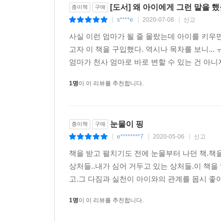
[도서] 왜 아이에게 그런 말을 
종이책
구매
세상이 위험하다고 믿게 되면 아이는 불안감에 휩싸여
s****e
2020-07-08
신고
|
|
|
람들을 두려워하는 아이는 유능한 사회 구성원으로 
사실 이런 엄마가 될 줄 몰랐는데 아이를 키우
부모가 세상이 위험하다고 경고할수록 아 이들은 
고자 이 책을 구입했다. 역시나 목차를 보니..
이 위험한 것도 사실이니까요. 그럼 어떻게 해야 할
엄마가 천사 엄마로 바로 변할 수 있는 건 아니
1명
이 이 리뷰를 추천합니다.
“위험해.” → “조심해서 해봐.”
“위험해” 대신 “조심해서 해봐”라고 말하는 것입
키지 않으니 좋은 표현입니다.
눈물이 핑
종이책
구매
---「두려움 속에서 살도록 가르쳤습니다」중에서
e********7
2020-05-06
신고
|
|
|
책을 받고 펼치기도 전에 눈물부터 나던 책.책을
자아도취는 불안감을 키웁니다. 내가 평범하다는 증
상처들..내가 심어 거두고 있는 상처들.이 책을
장대 끝에 올라서 있는 것처럼 불안하지요. 그런데
고.그 다짐과 실천이 아이와의 관계를 몹시 좋
존감의 증거 아닐까요? 미국 오하이오주립대학 심리학
도출해냈습니다.
1명
이 이 리뷰를 추천합니다.