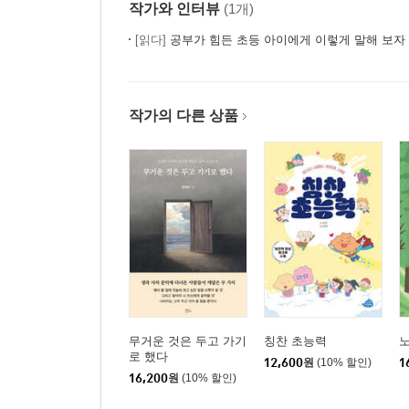
자신감을 지우는 말
작가와 인터뷰
(1개)
“우리 형편에 그건 못 사”
[읽다]
공부가 힘든 초등 아이에게 이렇게 말해 보자
차라리 허세를 부리세요
열등감을 키우는 말
작가의 다른 상품
“오빠를 닮아봐라”
아이의 고유한 장점에 주목하세요
자아도취에 빠지게 하는 말
“우리 딸은 역시 천재야”
특별하다는 칭찬이 아이를 괴롭힙니다
CHAPTER 11
아이가 외계인인 걸 미처 몰랐습니다
무거운 것은 두고 가기
칭찬 초능력
로 했다
주눅 들게 하는 말
12,600
원
(10% 할인)
1
16,200
원
(10% 할인)
“넌 머리가 없니? 생각 좀 해라”