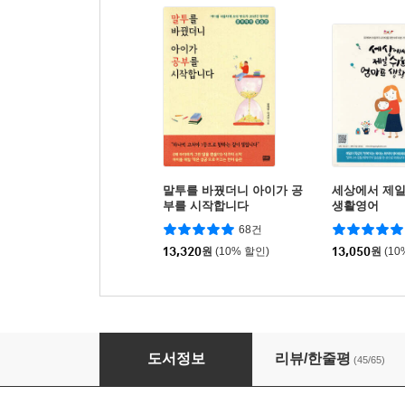
말투를 바꿨더니 아이가 공
세상에서 제일
부를 시작합니다
생활영어
68건
13,320
원
(10% 할인)
13,050
원
(10
왜 아이에게 그런 말을 했을까
도서정보
리뷰/한줄평
(45/65)