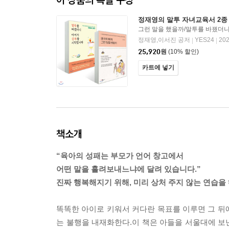
정재영의 말투 자녀교육서 2종
그런 말을 했을까/말투를 바꿨더니
합니다
정재영,이서진 공저
YES24
20
|
|
25,920
원
(10% 할인)
카트에 넣기
책소개
“육아의 성패는 부모가 언어 창고에서
어떤 말을 흘려보내느냐에 달려 있습니다.”
진짜 행복해지기 위해, 미리 상처 주지 않는 연습을
똑똑한 아이로 키워서 커다란 목표를 이루면 그 뒤에
는 불행을 내재화한다.이 책은 아들을 서울대에 보