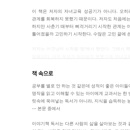
간섭하는 말
이 책은 저자의 자녀교육 성공기가 아니다. 오
“웃어봐, 왜 매일 인상 쓰니?”
관계를 회복하지 못했기 때문이다. 저자도 처음에
아이도 독립된 인격체로서 갖는 권리가 있어요
하지만 사춘기 때부터 삐걱거리기 시작한 관계는 여
틀어졌을까 고민하기 시작한다. 수많은 고민 끝에 
CHAPTER 12
아이가 도와달라는데 냉정히 밀어냈습니다
저자는 어긋남의 시작을 ‘말’에서 찾았다. 그래서 
제목이다. 아직 부모가 되어보지 못했기에 자녀교육
냉정한 말
뜨거워졌다. 어린 시절 듣고 상처받은 말이 적혀 있
“왜 울어? 이해가 안 되네”
반성하라는 의미보다는 아마도 엄마는 아직 찾지 못
책 속으로
왜 우는지 윽박지르지 말고 상황 파악이 먼저입니
공부를 별로 안 하는 것 같은데 성적이 좋은 아이들
하지만 책이 그저 반성에 그친다면 추천하지 않았을
성급한 해결책
명작을 읽고 이해할 수 있는 아이에게 교과서는 한 
배운 내용을 정리하여 소개한다. 이를 테면 이런 
“별거 아냐. 파이팅!”
릿속에 욱여넣는 독서가 아니라, 지식을 습득하는 능
대부분의 보호자는 답답한 마음에 “네가 네 마음을 
먼저 공감한 후에 응원해주세요
--- 본문 중에서
대화를 위해서 말에 숨겨진 아이의 마음을 알아차리
자신의 비밀을 ‘말하기 싫다’이다. 이때 보호자는
비참하게 만드는 말
이야기책 독서는 다른 사람의 삶을 살아보는 것과 같
것도 방법이고, 다른 이야기를 하자고 대화 주제를 
“넌 너무 예민해”