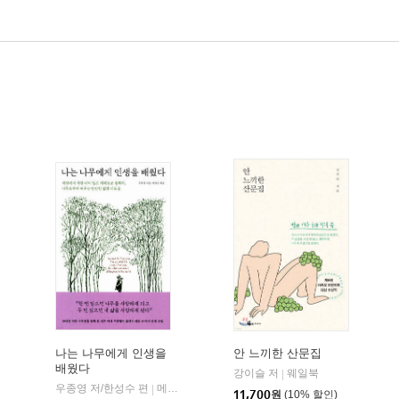
나는 나무에게 인생을
안 느끼한 산문집
배웠다
강이슬 저
웨일북
|
우종영 저/한성수 편
메이븐
|
11,700
원
(10% 할인)