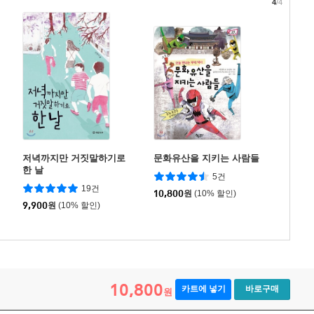
4
/4
저녁까지만 거짓말하기로
문화유산을 지키는 사람들
한 날
5건
19건
10,800
원
(10% 할인)
9,900
원
(10% 할인)
10,800
카트에 넣기
바로구매
원