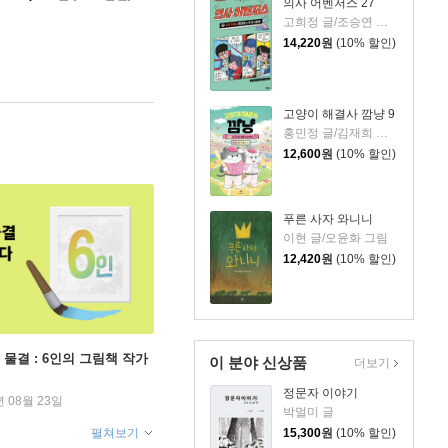
의사 어벤저스 27
고희정 글/조승연 그림/류정민 감수
14,220
원
(10% 할인)
고양이 해결사 깜냥 9
홍민정 글/김재희 그림
12,600
원
(10% 할인)
푸른 사자 와니니
이현 글/오윤화 그림
12,420
원
(10% 할인)
 물결 : 6인의 그림책 작가
이 분야 신상품
더보기
정문자 이야기
년 08월 23일
박멀미 글
펼쳐보기
15,300
원
(10% 할인)