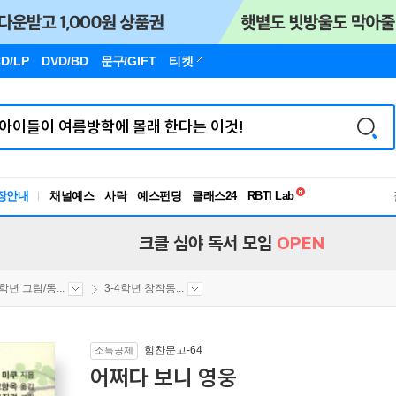
D/LP
DVD/BD
문구
/GIFT
티켓
독서유형검사
RBTI Lab
장안내
채널예스
사락
예스펀딩
클래스24
독서유형검사
크클 심야 독서 모임
OPEN
4학년 그림/동...
3-4학년 창작동...
힘찬문고-64
소득공제
어쩌다 보니 영웅