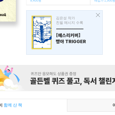
8,400원
매입가 1,500
김은성 작가
친필 메시지 수록
---------------
[예스리커버]
빵야 TRIGGER
들이
함께 산 책