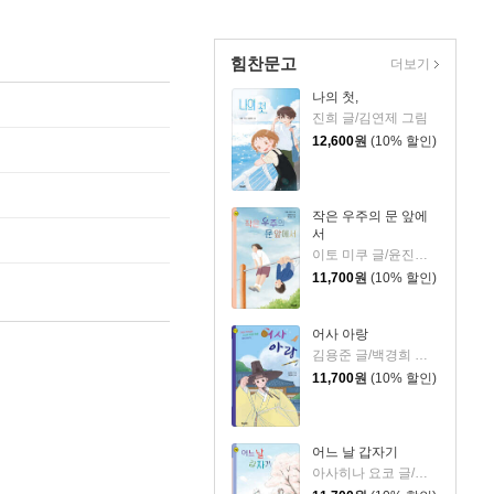
힘찬문고
더보기
나의 첫,
진희 글/김연제 그림
12,600
원
(10% 할인)
작은 우주의 문 앞에
서
이토 미쿠 글/윤진경 그림/고향옥 역
11,700
원
(10% 할인)
어사 아랑
김용준 글/백경희 그림
11,700
원
(10% 할인)
어느 날 갑자기
아사히나 요코 글/미즈모토 사키노 그림/고향옥 역