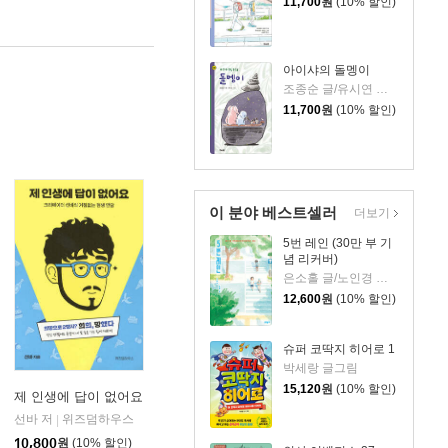
11,700
원
(10% 할인)
아이샤의 돌멩이
조종순 글/유시연 그림
11,700
원
(10% 할인)
이 분야 베스트셀러
더보기
5번 레인 (30만 부 기
념 리커버)
은소홀 글/노인경 그림
12,600
원
(10% 할인)
슈퍼 코딱지 히어로 1
박세랑 글그림
15,120
원
(10% 할인)
제 인생에 답이 없어요
선바 저
위즈덤하우스
|
10,800
원
(10% 할인)