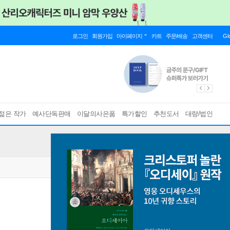
로그인
회원가입
마이페이지
카트
주문/배송
고객센터
Gl
젊은 작가
예사단독판매
이달의사은품
특가할인
추천도서
대량/법인