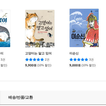
뿔이
고양이는 알고 있어
이순신
3건
2건
3건
 할인)
9,900
원
(10% 할인)
9,000
원
(10% 할인)
배송/반품/교환