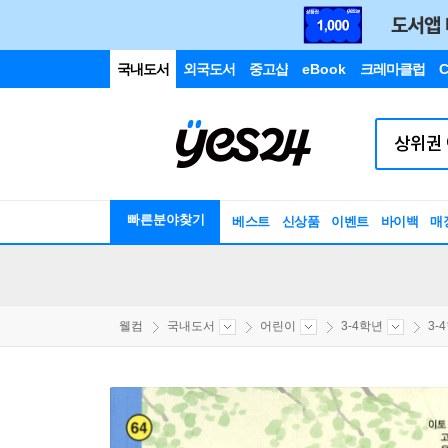
국내도서
외국도서
중고샵
eBook
크레마클럽
C
빠른분야찾기
베스트
신상품
이벤트
바이백
매
웰컴
국내도서
어린이
3-4학년
3-