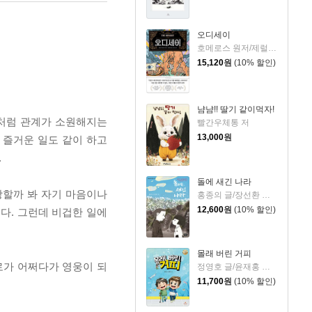
오디세이
호메로스 원저/제럴딘 매코크런 글/김재용 역/장시은 감수
15,120
원
(10% 할인)
냠냠!! 딸기 같이먹자!
지처럼 관계가 소원해지는
빨간우체통 저
13,000
원
 즐거운 일도 같이 하고
.
돌에 새긴 나라
당할까 봐 자기 마음이나
홍종의 글/장선환 그림
12,600
원
(10% 할인)
다. 그런데 비겁한 일에
몰래 버린 거피
로가 어쩌다가 영웅이 되
정영호 글/윤재홍 그림
11,700
원
(10% 할인)