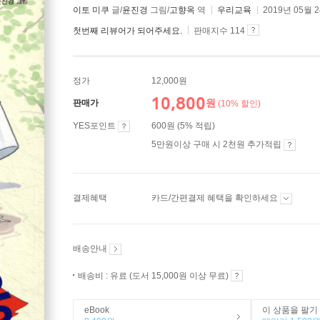
이토 미쿠
글/
윤진경
그림/
고향옥
역
우리교육
2019년 05월 
첫번째 리뷰어가 되어주세요.
판매지수 114
정가
12,000원
10,800
원
판매가
(10% 할인)
YES포인트
600원 (5% 적립)
5만원이상 구매 시 2천원 추가적립
결제혜택
카드/간편결제 혜택을 확인하세요
배송안내
배송비 : 유료 (도서 15,000원 이상 무료)
eBook
이 상품을 팔기