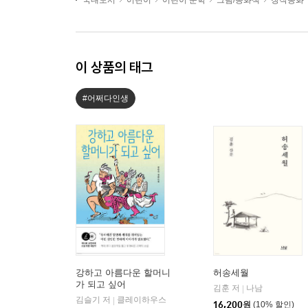
국내도서
어린이
어린이 문학
그림/동화책
창작동화
이 상품의 태그
#어쩌다인생
강하고 아름다운 할머니
허송세월
가 되고 싶어
김훈 저
나남
|
김슬기 저
클레이하우스
|
16,200
원
(10% 할인)