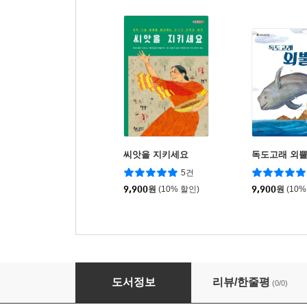
씨앗을 지키세요
독도고래 외
5건
9,900
원
(10% 할인)
9,900
원
(10%
어쩌다 보니 영웅
도서정보
리뷰/한줄평
(0/0)