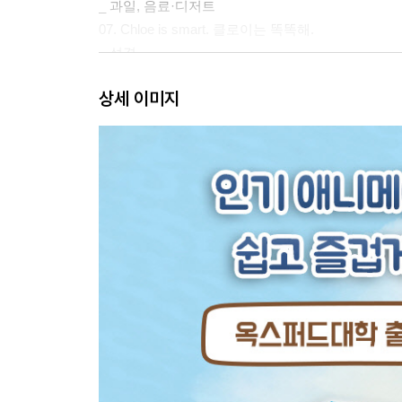
_ 과일, 음료·디저트
07. Chloe is smart. 클로이는 똑똑해.
_ 성격
08. What color are Grizz’s eyes? 그리즐리의 
상세 이미지
_ 색깔
09. What day is it today? 오늘 무슨 요일이지?
_ 요일
10. How is the weather today? 오늘 날씨가 어때?
_ 날씨
11. Spring is Grizz’s favorite season. 
_ 봄, 여름, 가을, 겨울
12. It is already nine forty-five. Time to go 
_ 시간, 하루
13. Panda often sneezes in spring. 봄에 판다
_ 생리 현상, 의성어
14. How do I look? 나 어때 보여?
_ 옷, 패션 소품