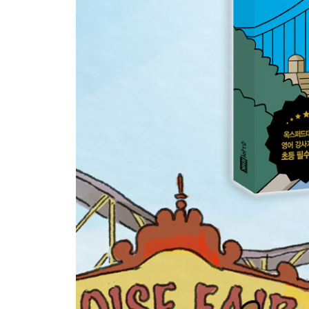
_ 학교생활, 과목
25. Grizz can climb a tall tree. 그리즐리는 높
_ 사람의 동작, 동물의 동작, 동물의 신체
26. What sports are you good at? 너는 어떤 스
_ 스포츠
27. Panda is allergic to peanuts. 판다는 땅콩 
_ 채소, 음식 재료
28. Who cures sick animals? 누가 아픈 동물들
_ 직업
29. Ice Bear is proud of you. 아이스베어는 네가
_ 감탄
30. Today is Chloe’s twelfth birthday! 오늘
_ 숫자
31. I will take this one. Where do I pay? 
_ 쇼핑
32. Let me help you. 내가 도와줄게. _ 집안일·청소
33. Grizz likes making a paper plane. 그