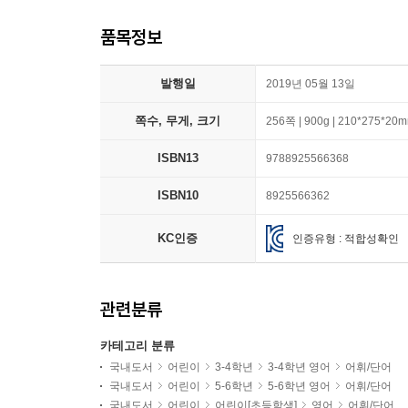
품목정보
발행일
2019년 05월 13일
쪽수, 무게, 크기
256쪽 | 900g | 210*275*20
ISBN13
9788925566368
ISBN10
8925566362
KC인증
인증유형 : 적합성확인
관련분류
카테고리 분류
국내도서
어린이
3-4학년
3-4학년 영어
어휘/단어
국내도서
어린이
5-6학년
5-6학년 영어
어휘/단어
국내도서
어린이
어린이[초등학생]
영어
어휘/단어