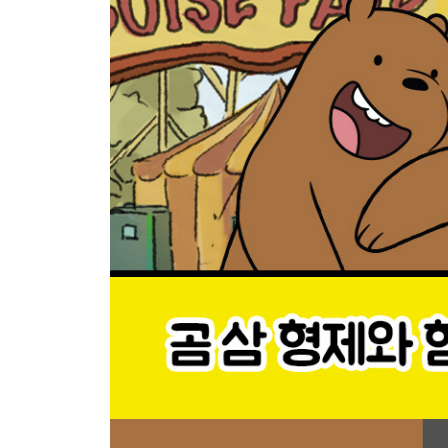
_ 종이접기 동작
34. The museum is across the hospital. 박
_ 건물·가게
35. Let’s cook with Ice Bear. 아이스베어와 함께
_ 요리, 주방 용품
36. Grizz, when do you feel happy? 그리즐리,
_ 감정
37. They saw a shooting star in the sky!
_ 우주
38. The Bears love playing in the forest.
_ 자연
39. Grizz doesn’t use a plastic bag. 그
_ 환경
40. Chloe will make the perfect Christm
_ 크리스마스, 새해