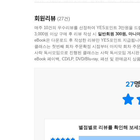
앞서 나왔던 에피소드에 등장한 필수 단어와 이
초등학생들의 눈에 쏙쏙 들어오도록 카드 형태로 단
회원리뷰
(27건)
마지막으로 [STEP 03 단어를 연습해요]는 단어
매주 10건의 우수리뷰를 선정하여 YES포인트 3만원을 드
3,000원 이상 구매 후 리뷰 작성 시
일반회원 300원, 마니아
했다. 곰 삼 형제와 대화를 한다고 생각하고 문장을
eBook은 다운로드 후 작성한 리뷰만 YES포인트 지급됩니
《위 베어 베어스 초등 필수 영단어》의 공부법을 
클래스는 첫번째 회차 주문확정 시점부터 마지막 회차 주문
사락 독서모임으로 진행된 클래스는 사락 독서모임 게시판
eBook 페이백, CD/LP, DVD/Blu-ray, 패션 및 판매금
27
명
별점별로 리뷰를 확인해 보세