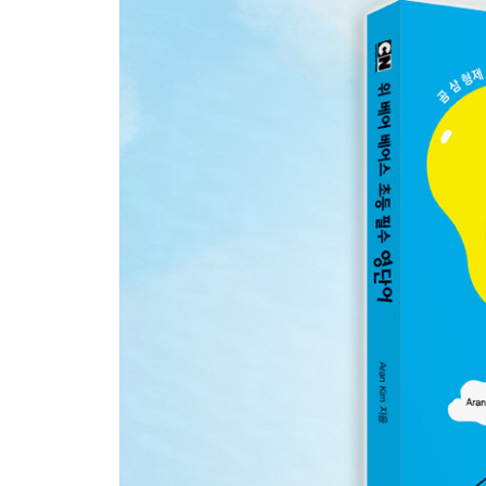
15. Does an owl sleep at night? 밤에 부엉이는 
_ 동물
16. Did you go to a movie yesterday? 어제 영화
_ 예술·문화
17. How often do you exercise? 운동을 얼마나 
_ 빈도 부사, 횟수, 시기
18. Panda doesn’t like to eat bamboo. 판다는
_ 음식의 맛. 음식의 식감
19. Bears never get sick. 곰들은 아프지 않아요. 
20. Grizz brushes his teeth every day. 그리
_ 건강한 습관
21. What are you going to do this vacation? 
_ 여행
22. Can I borrow a pencil? 연필 좀 빌려 줄래?
_ 학용품
23. How far is the subway station from he
_ 교통 수단, 길 안내
24. How do you like your school? 너의 학교생활