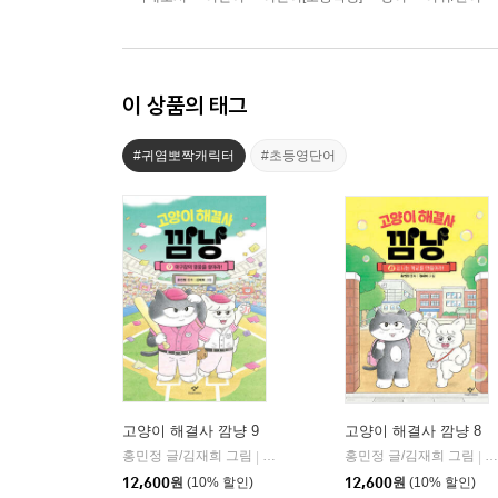
이 상품의 태그
#귀염뽀짝캐릭터
#초등영단어
고양이 해결사 깜냥 9
고양이 해결사 깜냥 8
홍민정 글/김재희 그림
창비
홍민정 글/김재희 그림
창
|
|
12,600
원
(10% 할인)
12,600
원
(10% 할인)