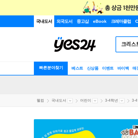
국내도서
외국도서
중고샵
eBook
크레마클럽
C
빠른분야찾기
베스트
신상품
이벤트
바이백
매
웰컴
국내도서
어린이
3-4학년
3-