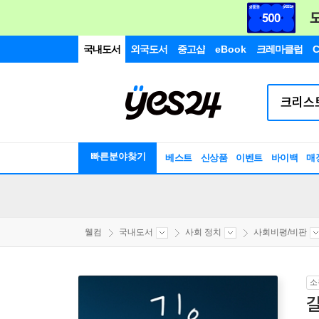
국내도서
외국도서
중고샵
eBook
크레마클럽
C
빠른분야찾기
베스트
신상품
이벤트
바이백
매
웰컴
국내도서
사회 정치
사회비평/비판
소
길