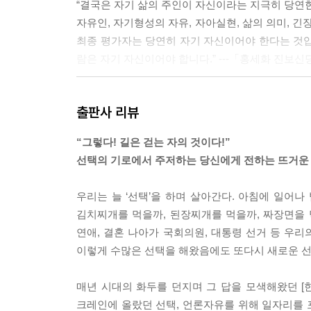
“결국은 자기 삶의 주인이 자신이라는 지극히 당연한
자유인, 자기형성의 자유, 자아실현, 삶의 의미, 
최종 평가자는 당연히 자기 자신이어야 한다는 것입니
람은 자기 자신이어야 합니다.” ---「홍세화 진보신
“모든 사람은 ‘회색분자’입니다. 저도 그렇습니다. 
출판사 리뷰
서 신념을 체화하고 있는 사람은 많지 않습니다. 더
력하는 것입니다.” ---「조국 서울대 법학전문대학
“그렇다! 길은 걷는 자의 것이다!”
선택의 기로에서 주저하는 당신에게 전하는 뜨거운
“내 의사결정에 대해서 끊임없이 회의하고, 남에게
유치원생들처럼 끊임없는 실행을 통해 배우는 것. 이
우리는 늘 ‘선택’을 하며 살아간다. 아침에 일어나 
의 주장에 확신을 갖지, 진짜 성공한 사람들은 자
김치찌개를 먹을까, 된장찌개를 먹을까, 짜장면을 먹
일도 하지 않느냐 하면, 그렇지 않다는 거죠. 지금 
연애, 결혼 나아가 국회의원, 대통령 선거 등 우리
이스트 바이오및뇌공학과 교수 강연」 중에서
이렇게 수많은 선택을 해왔음에도 또다시 새로운 선
“선택의 기로에 섰다는 말을 많이 합니다. 선택, 복
매년 시대의 화두를 던지며 그 답을 모색해왔던 [한
이 복잡한 거예요. 마음이 복잡하니까 목적지가 흔들
크레인에 올랐던 선택, 언론자유를 위해 일자리를 포