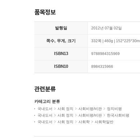
품목정보
발행일
2012년 07월 02일
쪽수, 무게, 크기
332쪽 | 460g | 152*225*30
ISBN13
9788984315969
ISBN10
8984315966
관련분류
카테고리 분류
국내도서
사회 정치
사회비평/비판
정치비평
국내도서
사회 정치
사회비평/비판
한국사회비평
국내도서
사회 정치
사회학
사회학일반