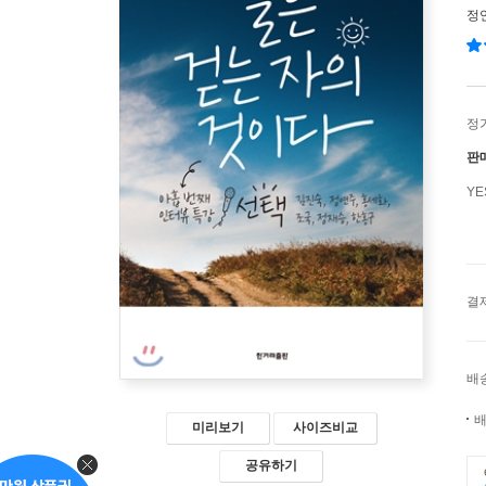
정
정
판
Y
결
배
배
미리보기
사이즈비교
공유하기