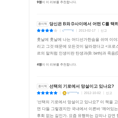
그리고 그 변화를 위해 ‘깨어있는 시민’의 참여가 
9명
이 이 리뷰를 추천합니다.
정재승 “우리의 뇌는 기본적으로 잘못된 의사결정을
당신은 B와 D사이에서 어떤 C를 택
종이책
‘선택’은 카이스트 바이오및뇌공학과 정재승 교수
c******4
2013-02-17
신고
|
|
|
시간이었다. 한 연구결과에 따르면 평소에 충동구매를
훗날에 훗날에 나는 어디선가한숨을 쉬며 이야기
선택’이라 믿는 많은 것들이 사실은 그리 합리적
리고 그것 때문에 모든것이 달라졌다고 <프로스
않고) 사진만 보여준 채 모의투표를 한 결과 실제
르의 말처럼 인생이란 탄생과(B: birth)과 죽음(D
역시 일치율이 70%가 나왔다. 중요한 정치적 선
꼽는 좋은 리더의 조건에는 ‘자기 주장에 확신이 없
4명
이 이 리뷰를 추천합니다.
받아들이는 자세 말이다. 물론 늘 주저하기만 하면 아
빠른 선택, 그리고 언제나 자신이 틀릴 수도 있다는
선택의 기로에서 망설이고 있나요?
종이책
한홍구 “길은 복잡하지 않아요. 복잡한 건 우리 마음
b******n
2012-10-02
신고
|
|
|
‘선택의 기로에서 망설이고 있나요?’ 이 책을 고
마지막 강연은 ‘걸어 다니는 한국 현대사’ 한홍구 성공
면 다들 그렇겠지만 국내에서 이른바 ‘깨어있는
5월 27일 전남도청 400여 시민군의 목숨을 건 
후회 없는 길인가. 요즘 유행하는 강의나 강연 
따라가다 보면 무엇이 가슴 벅찬 선택이고 무엇이 부