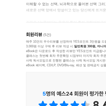
건, 마음이 복잡하니까 책임을 지지 않아서 그래요.
이해할 수 없는 선택, 뇌과학으로 풀어본 선택 그리
리의 운명이 결정된다는 것입니다.”
새로운 선택 앞에서 망설이고 있는 당신에게 뜨거운
---「한홍구 성공회대 교양학부 교수 인터뷰」 중에서
김진숙 “눈물보다는 웃음의 힘이 훨씬 강하더라고요
회원리뷰
첫 번째 강연자는 2011년 대한민국을 희망버스로 
(5건)
6일 새벽 3시 부산 영도 한진중공업 CT-85 
매주 10건의 우수리뷰를 선정하여 YES포인트 3만원을 드
3,000원 이상 구매 후 리뷰 작성 시
일반회원 300원, 마니아
유쾌하다. 2003년 정리해고에 맞서 크레인에 
eBook은 다운로드 후 작성한 리뷰만 YES포인트 지급됩니
천수보살과 같은 희망버스 탑승자들을 만나고, 트
클래스는 첫번째 회차 주문확정 시점부터 마지막 회차 주문
웃음의 힘이 강함을 깨달았다는 그는 자신의 자리
사락 독서모임으로 진행된 클래스는 사락 독서모임 게시판
함께!”
eBook 페이백, CD/LP, DVD/Blu-ray, 패션 및 판매금
정연주 “선택의 길목에서 생각하는 게 단순했습니다. 
두 번째 강연은 언론인 정연주가 맡았다. 그는 자
5
명의 예스24 회원이 평가한
신문에 교회 신축을 위해 특별 헌금을 강요하는 것에
8.
에서 해직된 일, 그리고 2008년 정권의 전방위 