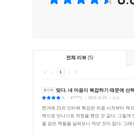
과정에서 선택의 길목에 섰을 때 항상 생각하는 게 매
가면 제 마음에 평화가 없지 않습니까.”
홍세화 “자기 삶의 최종 평가자는 당연히 자기 자신
세 번째는 인터뷰 특강의 ‘단골손님’ 홍세화의 강
상황 사이 그리고 우연과 필연 사이’. 언론인에서 
선택한다고 했을 때 “가장 핵심적인 내면의 요구는 
전체 리뷰
(5)
모색하고 긴장의 끈을 놓지 말자고 이야기한다. 
1
포기는 하지 말자고 간곡히 당부한다. “자기 삶의 
시시포스 홍세화의 모습에서 또 다른 희망과 용기를
맞다. 내 마음이 복잡하기 때문에 선
종이책
조국 “정의를 판단하는 자가 강자의 목소리에만 귀 
k*****1
2013-11-25
신고
|
|
|
한겨레 21의 인터뷰 특강은 처음 시작부터 책
‘진보의 아이돌’ 조국 서울대 법학전문대학원 교수
책으로 만나기로 작정을 했던 것 같다. 그렇게
공평하기 위해서다. 하지만 우리의 사법기관은? 미네
을 담은 책들을 살펴보니 작년 것이 없다. 그래
사찰 사건 등의 실례를 통해 조 교수는 우리 사