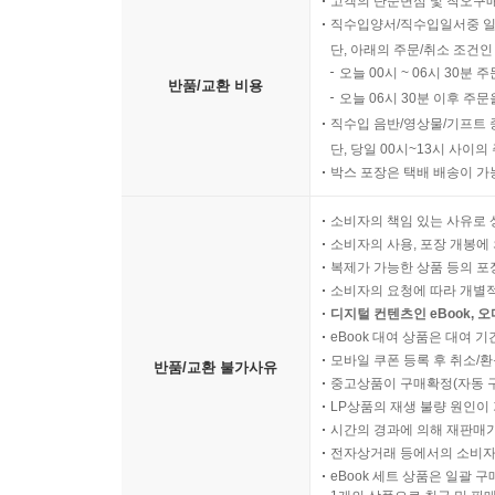
고객의 단순변심 및 착오구
직수입양서/직수입일서중 일
단, 아래의 주문/취소 조건인
오늘 00시 ~ 06시 30분 
반품/교환 비용
오늘 06시 30분 이후 주문
직수입 음반/영상물/기프트 
단, 당일 00시~13시 사이
박스 포장은 택배 배송이 가
소비자의 책임 있는 사유로 
소비자의 사용, 포장 개봉에 
복제가 가능한 상품 등의 포장을 
소비자의 요청에 따라 개별
디지털 컨텐츠인 eBook, 
eBook 대여 상품은 대여 기
모바일 쿠폰 등록 후 취소/환
반품/교환 불가사유
중고상품이 구매확정(자동 
LP상품의 재생 불량 원인이 기
시간의 경과에 의해 재판매가
전자상거래 등에서의 소비자
eBook 세트 상품은 일괄 