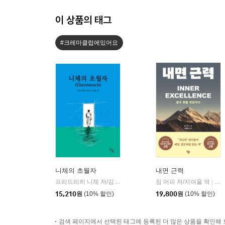
이 상품의 태그
#크레마클럽에있어요
니체의 초월자
내면 근력
프리드리히 니체 저/김철 편역
히읏
짐 머피 저/지여울 역
윌북(
|
|
15,210
원
(10% 할인)
19,800
원
(10% 할인)
검색 페이지에서 선택된 태그에 등록된 더 많은 상품을 확인해 