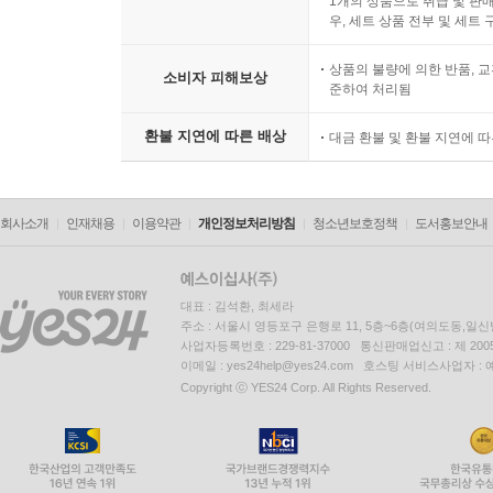
1개의 상품으로 취급 및 판매
우, 세트 상품 전부 및 세트
상품의 불량에 의한 반품, 교
소비자 피해보상
준하여 처리됨
환불 지연에 따른 배상
대금 환불 및 환불 지연에 
회사소개
인재채용
이용약관
개인정보처리방침
청소년보호정책
도서홍보안내
대표 : 김석환, 최세라
주소 : 서울시 영등포구 은행로 11, 5층~6층(여의도동,일신
사업자등록번호 : 229-81-37000 통신판매업신고 : 제 200
이메일 : yes24help@yes24.com 호스팅 서비스사업자 :
Copyright ⓒ YES24 Corp. All Rights Reserved.