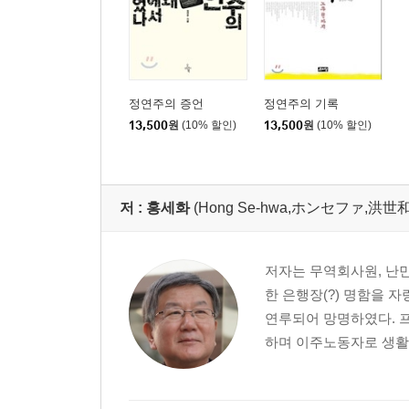
정연주의 증언
정연주의 기록
13,500
원
(10% 할인)
13,500
원
(10% 할인)
저 :
홍세화
(Hong Se-hwa,ホンセファ,洪世和
저자는 무역회사원, 난민
한 은행장(?) 명함을 
연루되어 망명하였다. 
하며 이주노동자로 생활하