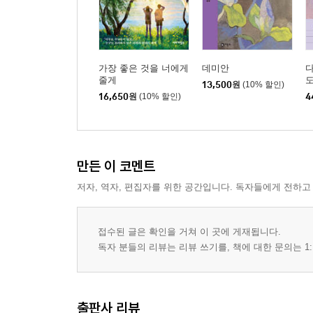
─ 서울구치소 앞 입장 발표 2024년 12월 16일
국민은 또 승리할 것입니다
─ 조국혁신당 의원과 당원께 보내는 글 2024년 12월
가장 좋은 것을 너에게
데미안
다
줄게
도
13,500
원
(10% 할인)
윤석열 탄핵을 위한 불쏘시개
16,650
원
(10% 할인)
4
─ 국민께 보내는 글 2024년 12월 19일
윤석열은 심판과 처벌의 대상일 뿐
만든 이 코멘트
─ 국민께 보내는 글 2024년 12월 27일
저자, 역자, 편집자를 위한 공간입니다. 독자들에게 전하고
‘폭군’ 윤석열 격퇴기: 2019년 서초동에서 2024년
─ 오마이뉴스 기고 2024년 12월 28일
접수된 글은 확인을 거쳐 이 곳에 게재됩니다.
독자 분들의 리뷰는 리뷰 쓰기를, 책에 대한 문의는 1:
정권교체 성공의 마침표를 찍을 때까지
─ 시민언론 민들레 기고 2025년 1월 8일
출판사 리뷰