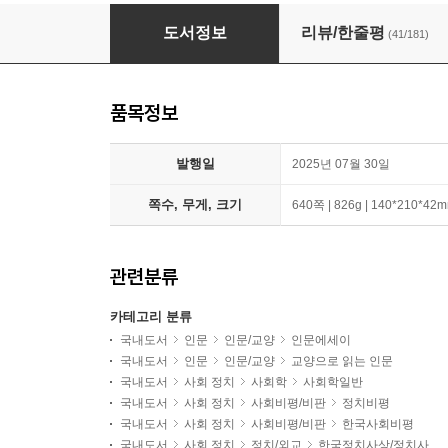
조국의 함성 + 조국의 공부 세트
도서정보
리뷰/한줄평
(41/181)
품목정보
발행일
2025년 07월 30일
쪽수, 무게, 크기
640쪽 | 826g | 140*210*42
관련분류
카테고리 분류
국내도서
인문
인문/교양
인문에세이
국내도서
인문
인문/교양
교양으로 읽는 인문
국내도서
사회 정치
사회학
사회학일반
국내도서
사회 정치
사회비평/비판
정치비평
국내도서
사회 정치
사회비평/비판
한국사회비평
국내도서
사회 정치
정치/외교
한국정치사상/정치사