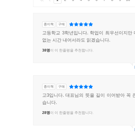
창조적 계급 배반 혹은 희망의 제도화
행복의 제도화를 위한 길
이토록 소중한 민주주의라는 산소
종이책
구매
고등학교 3학년입니다. 학업이 최우선이지만
2023년 다시 만난 조국: 공부가 나를 지켜주었다
없는 시간 내어서라도 읽겠습니다.
지성의 시작, 진심을 다해 사과하는 용기
어린 시절의 한자 공부, ‘공부하는 사람 조국’의 시작
38명
이 이 한줄평을 추천합니다.
그들은 나를 결코 죽이지 못한다
나는, 우리는 무너지지 않는다
공감의 공부, 동료 시민과의 뜨거운 연대
종이책
구매
2025년 정여울이 다시 쓰는 조국: 조국론(曺國論)
고3입니다. 대표님의 뜻을 길이 이어받아 꼭 
고통 속에서도 힘을 주는 공부
습니다.
진보의 이정표를 제시하다-《성찰하는 진보》
28명
이 이 한줄평을 추천합니다.
대화하는 조국, 열린 조국의 첫인상-《진보집권플
절망 속에서 희망을 발견하는 시간-《조국의 시간
최악의 독재 속에서도 희망 발견하기-《디케의 눈