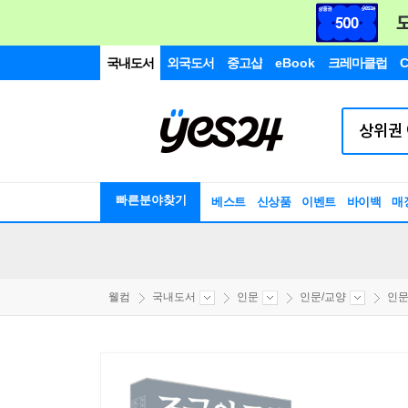
국내도서
외국도서
중고샵
eBook
크레마클럽
C
빠른분야찾기
베스트
신상품
이벤트
바이백
매
웰컴
국내도서
인문
인문/교양
인