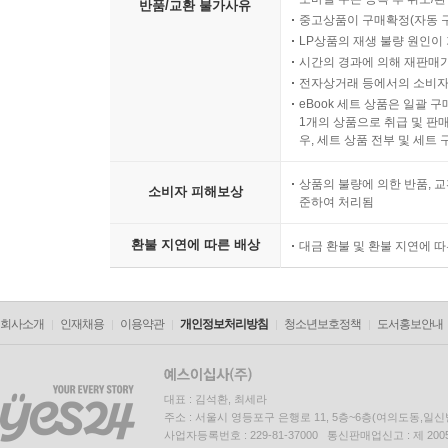
반품/교환 불가사유
중고상품이 구매확정(자동 
LP상품의 재생 불량 원인이 기
시간의 경과에 의해 재판매가
전자상거래 등에서의 소비자
eBook 세트 상품은 일괄 
1개의 상품으로 취급 및 판매
우, 세트 상품 전부 및 세트
상품의 불량에 의한 반품, 교
소비자 피해보상
준하여 처리됨
환불 지연에 따른 배상
대금 환불 및 환불 지연에 
회사소개
인재채용
이용약관
개인정보처리방침
청소년보호정책
도서홍보안내
대표 : 김석환, 최세라
주소 : 서울시 영등포구 은행로 11, 5층~6층(여의도동,일신
사업자등록번호 : 229-81-37000 통신판매업신고 : 제 200