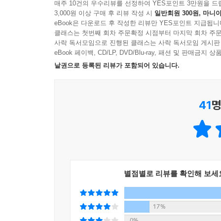
다짐과 약속의 글을 모았다. 2024년 3월 14일
매주 10건의 우수리뷰를 선정하여 YES포인트 3만원을 드
《레 미제라블》, 어려운 시기를 이겨내는 담력
3,000원 이상 구매 후 리뷰 작성 시
일반회원 300원, 마니아
마지막까지 싸울 것”이라고 약속한다. 2024년 3
eBook은 다운로드 후 작성한 리뷰만 YES포인트 지급됩니
《태백산맥》, 이념 대립에서 사람을 지키려 한 기
마!”라고 목소리를 높인다.
클래스는 첫번째 회차 주문확정 시점부터 마지막 회차 주문
잃어버린 자존감을 되찾는 길
사락 독서모임으로 진행된 클래스는 사락 독서모임 게시판
마음돌봄의 기술
2부 ‘탄핵으로 가는 쇄빙선’에서는 조국혁신당이 제
eBook 페이백, CD/LP, DVD/Blu-ray, 패션 및 판매금
조씨고아 그리고 ‘공소권 없음’
조기 종식을 위해 왜 탄핵이 필요한지 밝힌다. 조국과
낱권으로 등록된 리뷰가 포함되어 있습니다.
상대를 수거하고 척결하는 자들을 향하여
〈홀로 아리랑〉을 부르며 홀로가 아님을 깨닫다
3부 ‘위헌·위법 비상계엄부터 탄핵까지’는 12·3 
41
명
시민집회와 비상시국대회 연설 등 당시 급박했던 상
독(讀): 둔탁한 삶을 깨는 도끼를 찾기 위해서
한문 공부를 좋아하던 소년
4부 ‘가장 뜨거운 파란 불꽃이 되어’는 대법원 선
폐문독서, 문을 닫아걸고 맹렬하게 책 속에 빠지는 
이후에도 정권의 공동운영자 ‘김건희’에 대한 조사와
《소년이 온다》, 트라우마를 대면하는 인간의 용
‘정권교체’에 성공해야만 비로소 헌정과 법치의 회복
문해력, 스스로 생각하는 힘
별점별로 리뷰를 확인해 보세
여성들의 헌법 필사, 우리 헌법사 최초의 현상
책을 읽고 나누는 일상
운명을 바꾸는 독서
17%
0%