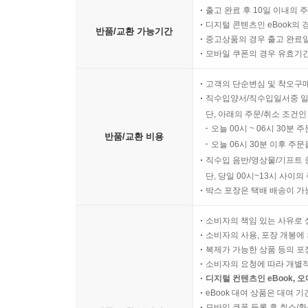
출고 완료 후 10일 이내의 
디지털 콘텐츠인 eBook의 
반품/교환 가능기간
중고상품의 경우 출고 완료일
모바일 쿠폰의 경우 유효기간(
고객의 단순변심 및 착오구
직수입양서/직수입일서중 일
단, 아래의 주문/취소 조건인
오늘 00시 ~ 06시 30분 
반품/교환 비용
오늘 06시 30분 이후 주문
직수입 음반/영상물/기프트 
단, 당일 00시~13시 사이
박스 포장은 택배 배송이 가
소비자의 책임 있는 사유로 
소비자의 사용, 포장 개봉에 
복제가 가능한 상품 등의 포장을 
소비자의 요청에 따라 개별
디지털 컨텐츠인 eBook, 
eBook 대여 상품은 대여 기
모바일 쿠폰 등록 후 취소/환