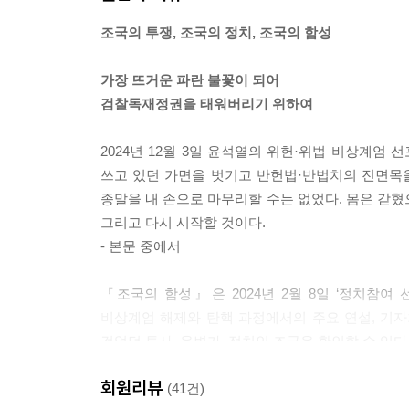
‘대한민국의 봄’을 되찾기 위하여
─ 국민께 보내는 글 2025년 1월 15일
조국의 투쟁, 조국의 정치, 조국의 함성
윤석열 이후 잊지 말아야 할 것
가장 뜨거운 파란 불꽃이 되어
─ 국민께 보내는 글 2025년 1월 17일
검찰독재정권을 태워버리기 위하여
맺음말
2024년 12월 3일 윤석열의 위헌·위법 비상계엄
부록ㆍ언론 인터뷰
쓰고 있던 가면을 벗기고 반헌법·반법치의 진면목을
종말을 내 손으로 마무리할 수는 없었다. 몸은 갇혔으
『조국의 공부』
그리고 다시 시작할 것이다.
여는 글 자존과 행복을 위한 공부, 공존과 연대를 
- 본문 중에서
여는 글 당신이 두려워하는 것은 무엇인가―정여울
『조국의 함성』은 2024년 2월 8일 ‘정치참여 
1 성장하는 공부
비상계엄 해제와 탄핵 과정에서의 주요 연설, 기자회
걸었던 투사, 웅변가, 정치인 조국을 확인할 수 있다
심(心): 위기 속에서 자신을 용사로 만드는 마음 간
선비에서 투사로, 그를 변신시킨 용기
회원리뷰
1부 ‘길 없는 길에 두려움 없이 서다’에서는 조국
(41건)
나에겐 언제나 문학이 있었다