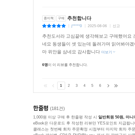
나의 빛나는 벗, 최강욱
지식인의 지식인, 유시민 작가
추천합니다
종이책
구매
우정, 힘들 때 더더욱 빛이 나는 관계
j*****0
2025-08-06
신고
|
|
|
스승에 관하여
추천도서라 고심끝에 생각해보고 구매했어요 
동지를 모으는 덕목
네요 동생들이 셋 있는데 돌려가며 읽어봐야겠
리더, 손가락을 타인이 아니라 자신에게로 향하는 
마 위안을 삼네요 감사합니다
더보기
승(勝): 모두가 승리하는 삶을 살기를
6명
이 이 리뷰를 추천합니다.
독거, 내면을 바라보는 시간
감옥에서 받은 편지
변한 것과 변하지 않은 것
1
2
3
4
5
6
아무 말 없이, 오직 ‘승리’라는 단어만을 적다
상처받은 자의 승리
한줄평
(181건)
생(生): 불꽃 같은 상처 입은 치유자
1,000원 이상 구매 후 한줄평 작성 시
일반회원 50원, 마니
eBook은 다운로드 후 작성한 리뷰만 YES포인트 지급됩니
가장 낮은 곳에서 맨몸으로 쓰는 책
클래스는 첫번째 회차 주문확정 시점부터 마지막 회차 주문
성공의 진정한 의미, 내면의 행복