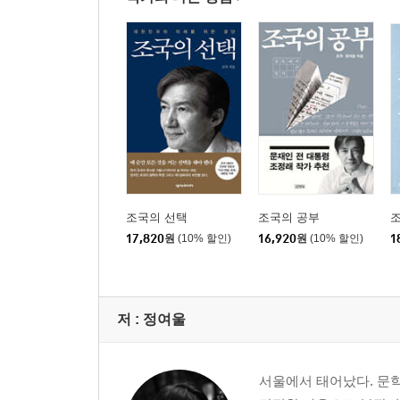
경쟁과 협력의 정치를 실현하겠습니다
─ 최고위원회 모두발언 2024년 8월 26일 외
‘사회권’을 구현하는 민생 선진국
─ 국회 비교섭단체 대표연설 2024년 9월 9일
윤석열 탄핵 깃발을 들다
─ ‘3년은 너무 길다 특별위원회’ 모두발언 2024년 9
조국의 선택
조국의 공부
17,820
원
(10% 할인)
16,920
원
(10% 할인)
1
윤석열·김건희가 보수의 가치를 지키고 있습니까
─ 대구 탄핵다방 1호점 연설 2024년 11월 2일
저 :
정여울
살아 있는 권력 수사는 다 어디 갔습니까
─ 검찰해체·윤석열 탄핵 범국민대회 2024년 11월 1
서울에서 태어났다. 문학
수사·기소 분리 법안을 반드시 통과시킵시다