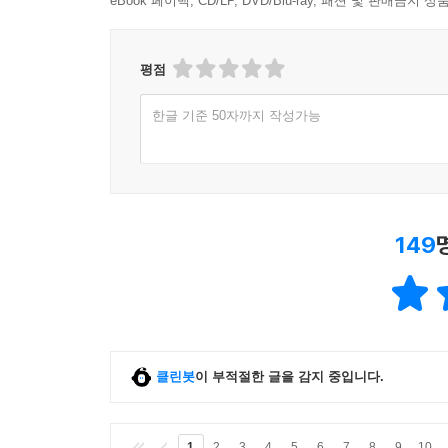
eBook 페이백, CD/LP, DVD/Blu-ray, 패션 및 판매금
순한 사람, 무서운 사람
조국 사태가 아닌 조국 사냥, 그 이후
약관의 정치와 이순의 정치
평점
상처 입은 치유자
한글 기준 50자까지 작성가능
심장에 새기는 문구
오만과 편견
살아 있는 안티고네
인간 조국으로 석방된다면
아름답게 나이 들어간다는 것
149
4 치유하는 공부
2009년 처음 만난 조국: 민주주의의 성찰적 진보를
노무현 이후, 한국 사회의 민주주의는 어디로 나아
클린봇
이 부적절한 글을 감지 중입니다.
우리는 마음속에 저마다의 비석을 세우는 중이다
중도실용의 화려한 립서비스
‘욕망의 정치’와 민주주의는 대립하는가
1
2
3
4
5
6
7
8
9
10