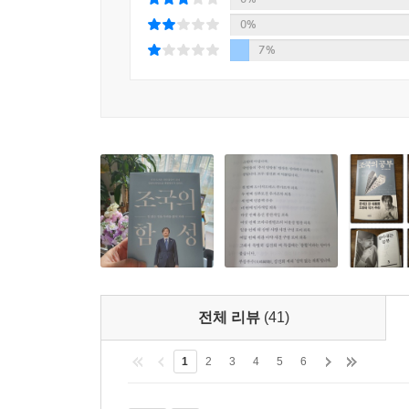
학(學): 자신에서 자연까지 생각하는 공동체적 공부
0%
공동체적 공부란 무엇인가
7%
무한 출혈 경쟁을 막는 교육개혁
권력형 엘리트에서 공생하는 엘리트로
의대와 로스쿨
대안을 모색하는 공부
영화로 철학하기
나의 존엄을 지켜주는 공부는 쓸쓸하지 않다
2 참여하는 공부
연(連): 길을 잃은 한국이 다시 길을 찾기까지의 투
한국인의 정치·사회적 DNA
전체 리뷰
(41)
빛의 혁명이 만드는 아름다운 기적
자기 자신에게만 충성할 때 벌어지는 일
1
2
3
4
5
6
가슴에 돋는 칼로 슬픔을 자릅니다
이분법적 국제관계관