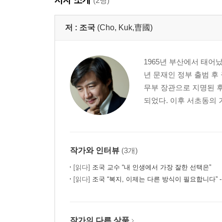
─ 광주 충장로 연설 2024년 3월 14일
(2명)
윤석열 검찰독재정권에 대한 국민의 분노
저 :
조국
(Cho, Kuk,曺國)
─ 윤석열 정권 규탄 기자회견 2024년 3월 19일
1965년 부산에서 태어났
이제, 고마, 치아라 마
년 문재인 정부 출범 후
─ 부산 서면 연설 2024년 3월 21일
무부 장관으로 지명된 
되었다. 이후 서초동의 
2부 탄핵으로 가는 쇄빙선
12척의 쇄빙선으로 끝장을 보겠습니다
─ 조국혁신당 22대 국회 개원 기자회견 2024년 5월
작가와 인터뷰
(3개)
‘술 취한 선장’을 끌어내려야 합니다
[읽다]
조국 교수 “내 인생에서 가장 잘한 선택은”
[읽다]
조국 “복지, 이제는 다른 방식이 필요합니다” - 『조국
─ 2기 당대표 수락 연설 2024년 7월 20일 외
‘왕초 밀정’을 규탄합니다
─ 광복절 기자회견 2024년 8월 15일
작가의 다른 상품