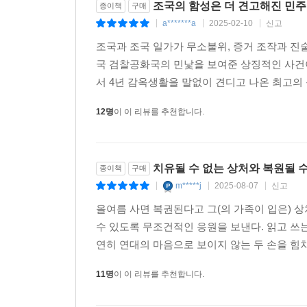
조국의 함성은 더 견고해진 민주
숫자 계산에 가려진 본질
종이책
구매
a*******a
2025-02-10
신고
피청구인 윤석열을 파면한다
|
|
|
K-민주주의의 힘
조국과 조국 일가가 무소불위, 증거 조작과 진
K-엘리트의 추태
국 검찰공화국의 민낯을 보여준 상징적인 사건
맞불 놓기
서 4년 감옥생활을 말없이 견디고 나온 최고의 
압수수색
12명
이 이 리뷰를 추천합니다.
법조 엘리트의 해석과 국민의 선택권
대화와 타협 그리고 단호함이 필요한 때
우리는 어디로 갈 것인가
치유될 수 없는 상처와 복원될 수
종이책
구매
민(民): 선량한 의도의 정치가 민주주의를 발전시킬
m*****j
2025-08-07
신고
|
|
|
태어나서 본 아름다운 풍경
올여름 사면 복권된다고 그(의 가족이 입은) 상
당신은 무슨 주의자입니까
수 있도록 무조건적인 응원을 보낸다. 읽고 쓰는
민중, 우중, 폭중
연히 연대의 마음으로 보이지 않는 두 손을 힘
지방분권 개헌
약자와 복지
11명
이 이 리뷰를 추천합니다.
정치·경제·사회민주화