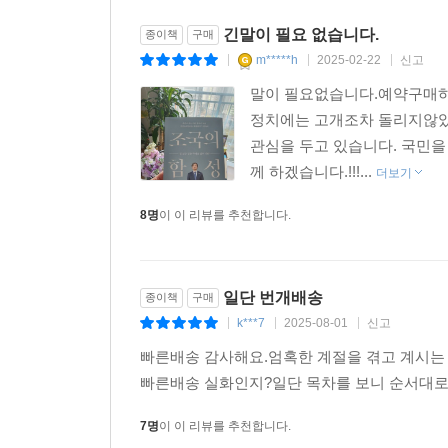
한쪽으로 치우친 세력의 비극
레거시 미디어와 유튜브의 팩트 체크
긴말이 필요 없습니다.
종이책
구매
한국 사회의 엘리트주의
m*****h
2025-02-22
신고
|
|
|
사회권에 관하여
말이 필요없습니다.예약구매하
정치에는 고개조차 돌리지않았
법(法): 법을 알면 보이는 것들
관심을 두고 있습니다. 국민
왜 나는 법을 공부하는가
께 하겠습니다.!!!...
더보기
법비와 법추
법이 공정해도 법률가가 공정하지 않다면
8명
이 이 리뷰를 추천합니다.
재심, 잘못된 판결을 바꿀 수 있는 힘
형사법의 성편향
일상화된 폭력으로부터의 해방
일단 번개배송
종이책
구매
범죄라고 규정한 행위가 정말 범죄가 맞는가
k***7
2025-08-01
신고
|
|
|
빠른배송 감사해요.엄혹한 계절을 겪고 계시는 
3 살아내는 공부
빠른배송 실화인지?일단 목차를 보니 순서대로
인(人): 인간적 약점을 사랑하게 만드는 원동력
7명
이 이 리뷰를 추천합니다.
나의 존경하는 후배, 박종철을 기리며