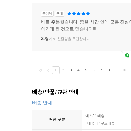
대한민국의 청사진-《가불 선진국》
법학자 조국의 명강의-《조국의 법고전 산책》
종이책
구매
찬반으로 나뉜 세상에서 마음의 중심 잡기
바로 주문했습니다. 짧은 시간 안에 모든 진실
아가게 될 것으로 믿습니다!!!
닫는 글 투쟁하는 자들이 비로소 행복해지는 세상
21명
이 이 한줄평을 추천합니다.
미주
1
2
3
4
5
6
7
8
9
10
배송/반품/교환 안내
배송 안내
예스24 배송
배송 구분
배송비 : 무료배송