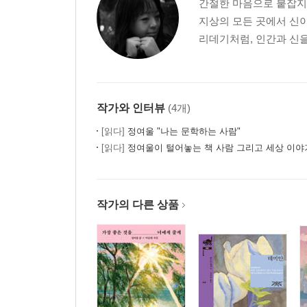
간절한 마음으로 붙잡지
─ 최고위원회 모두발언 2024년 11월 18일
지상의 모든 곳에서 신이
리데기처럼, 인간과 신을
윤석열은 반드시 파면되어야 합니다
─ 대통령 윤석열 탄핵소추안 초안 공개 기자회견 202
3부 위헌·위법 비상계엄부터 탄핵까지
작가와 인터뷰
(4개)
[읽다]
정여울 "나는 문학하는 사람"
윤석열에게 헌법을, 대한민국을 맡길 수 없습니다
[읽다]
정여울이 털어놓는 책 사람 그리고 세상 이야
─ 비상계엄 선포와 국회 진입 직후 긴급 기자회견 20
─ 비상계엄 해제요구 결의안 가결 직후 입장 발표 20
─ 국회 앞 시민집회 현장 연설 2024년 12월 4일
작가의 다른 상품
─ 야5당 비상시국대회 2024년 12월 4일
─ 윤석열 탄핵·정치검찰 해체 범국민대회 2024년 1
4부 가장 뜨거운 파란 불꽃이 되어
이제 여러분이 조국입니다