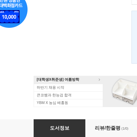
[대학생X취준생] 여름방학
하반기 채용 시작
큰코쌤과 한능검 합격
YBM X 농심 배홍동
즉석 병원영어회화
도서정보
리뷰/한줄평
(1/0)