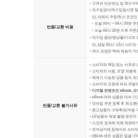
고객의 단순변심 및 착오구
직수입양서/직수입일서중 일
단, 아래의 주문/취소 조건인
오늘 00시 ~ 06시 30분 
반품/교환 비용
오늘 06시 30분 이후 주문
직수입 음반/영상물/기프트 
단, 당일 00시~13시 사이
박스 포장은 택배 배송이 가
소비자의 책임 있는 사유로 
소비자의 사용, 포장 개봉에 
복제가 가능한 상품 등의 포장을 
소비자의 요청에 따라 개별
디지털 컨텐츠인 eBook, 
eBook 대여 상품은 대여 기
모바일 쿠폰 등록 후 취소/환
반품/교환 불가사유
중고상품이 구매확정(자동 
LP상품의 재생 불량 원인이 기
시간의 경과에 의해 재판매가
전자상거래 등에서의 소비자
eBook 세트 상품은 일괄 