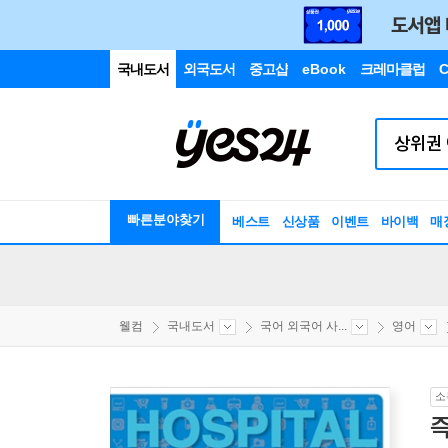
국내도서
외국도서
중고샵
eBook
크레마클럽
C
빠른분야찾기
베스트
신상품
이벤트
바이백
매
웰컴
국내도서
국어 외국어 사...
영어
소