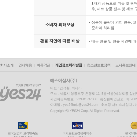
1개의 상품으로 취급 및 판매
우, 세트 상품 전부 및 세트
상품의 불량에 의한 반품, 교
소비자 피해보상
준하여 처리됨
환불 지연에 따른 배상
대금 환불 및 환불 지연에 
회사소개
인재채용
이용약관
개인정보처리방침
청소년보호정책
도서홍보안내
대표 : 김석환, 최세라
주소 : 서울시 영등포구 은행로 11, 5층~6층(여의도동,일신
사업자등록번호 : 229-81-37000 통신판매업신고 : 제 200
이메일 : yes24help@yes24.com 호스팅 서비스사업자 :
Copyright ⓒ YES24 Corp. All Rights Reserved.