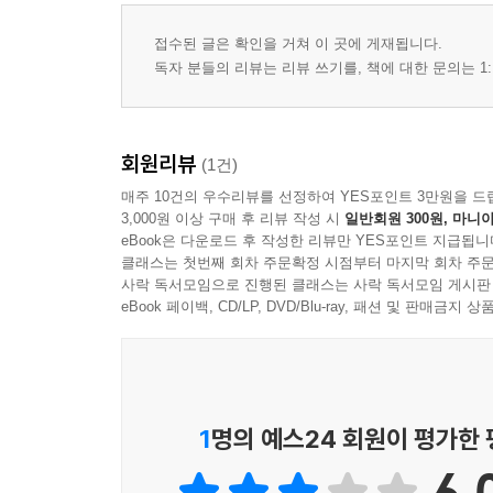
제2장 건강 설문조사 Health Questionnaire
제3장 건강 증상과 관련된 일반적인 표현 Commonly Used 
접수된 글은 확인을 거쳐 이 곳에 게재됩니다.
독자 분들의 리뷰는 리뷰 쓰기를, 책에 대한 문의는 1:
부록 Appendix
회원리뷰
(1건)
I 임상 전문분야 & 전문의 Clinical Specialty & Special
매주 10건의 우수리뷰를 선정하여 YES포인트 3만원을 드
Ⅱ 미국의 건강보험 Health Insurance of America
3,000원 이상 구매 후 리뷰 작성 시
일반회원 300원, 마니아
Ⅲ 통증 완화 운동 Exercise for Pain Relief
eBook은 다운로드 후 작성한 리뷰만 YES포인트 지급됩니
클래스는 첫번째 회차 주문확정 시점부터 마지막 회차 주문
Ⅳ 영양학의 가치 이해 Understanding Nutritional Fa
사락 독서모임으로 진행된 클래스는 사락 독서모임 게시판
Ⅴ 병명 Name of Disease
eBook 페이백, CD/LP, DVD/Blu-ray, 패션 및 판매금
Ⅵ 각종 검사 Tests
1
명의 예스24 회원이 평가한
6.