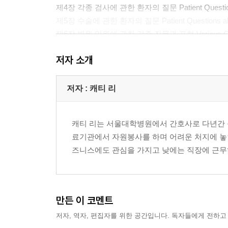
제4장 각종 검사에 관한 환자의 질문 Patient Questions
제5장 수술에 관한 환자의 질문 Patient Questions abo
제6장 병원 입원에 관한 각종 질문과 표현 Various Question
제7장 건강 증상과 관련된 일반적인 표현 Commonly Used P
저자 소개
제3부 각종 대화 Dialogues
제1장 검사와 관련된 대화 Conversations Relating to
저자 : 캐티 리
제2장 처방약과 관련된 대화 Conversations Relating to 
제3장 보험 관련 사항 Stories Relating to Insurance 
캐티 리는 서울대학병원에서 간호사로 다년간 근
제4장 수지의 응급상황 대처 및 그 후의 조치 Suzi’s Story 
료기관에서 자원봉사를 하며 어려운 처지에 놓
제5장 교통사고 Automobile Accident
즈니스에도 관심을 가지고 낮에는 직장에 근무하고 밤에는 
제6장 사춘기 자녀를 둔 부모의 이야기 Story of Teenag
제7장 길 묻기 Asking Directions
제8장 각종 대화 Various Dialogue
만든 이 코멘트
제4부 건강 관리 Health Management
저자, 역자, 편집자를 위한 공간입니다. 독자들에게 전하고
제1장 통증 관리 Pain Management