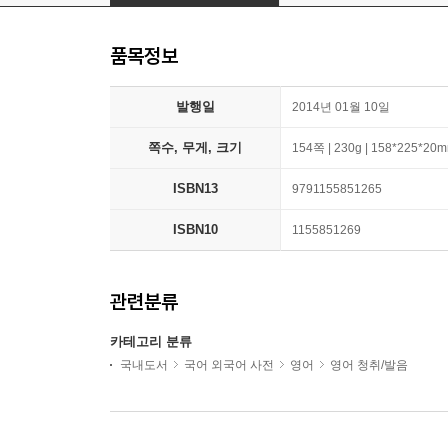
품목정보
발행일
2014년 01월 10일
쪽수, 무게, 크기
154쪽 | 230g | 158*225*20
ISBN13
9791155851265
ISBN10
1155851269
관련분류
카테고리 분류
국내도서
국어 외국어 사전
영어
영어 청취/발음