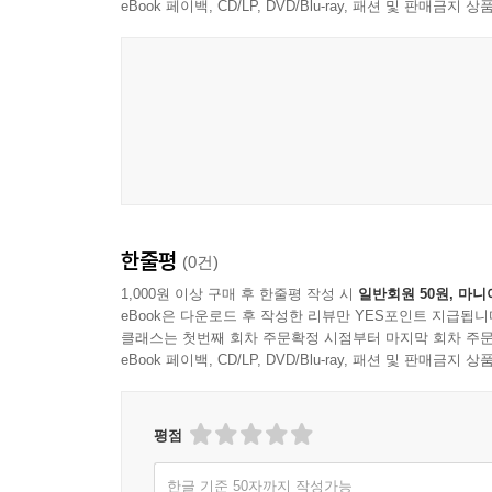
eBook 페이백, CD/LP, DVD/Blu-ray, 패션 및 판매금
8. 들을 때 영어로만 집중하고 영어로 받아들이세요
9. 대화의 스피드와 호흡적 리듬을 타야 합니다
10. 원어민이 사용하는 연음, 단축음, 흘림음 및
느끼고 배워야 합니다
11. 영어패턴의 습관화가 되어야 합니다
제5장 골반발성 연습과정의 진행별 효과
1. 약 1년의 꾸준한 연습 후의 발전
2. 각자 스스로 약 2년의 꾸준한 연습 후의 발성 습
한줄평
(0건)
3. 최종적 제2의 모국어화, 자신의 노력에 달려 있
1,000원 이상 구매 후 한줄평 작성 시
일반회원 50원, 마니
eBook은 다운로드 후 작성한 리뷰만 YES포인트 지급됩니
클래스는 첫번째 회차 주문확정 시점부터 마지막 회차 주문
eBook 페이백, CD/LP, DVD/Blu-ray, 패션 및 판매금
평점
한글 기준 50자까지 작성가능