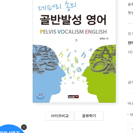
송
첫
정
판
Y
결
배
배
사이즈비교
공유하기