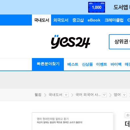
국내도서
외국도서
중고샵
eBook
크레마클럽
C
빠른분야찾기
베스트
신상품
이벤트
바이백
매
웰컴
국내도서
국어 외국어 사...
영어
소
데