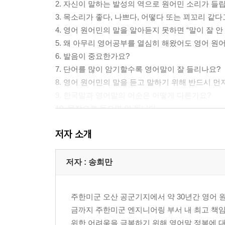
2. 자신이 말하는 발성의 역으로 원어민 소리가 들
3. 목소리가 좋다, 나쁘다, 어떻다 또는 꾀꼬리 같
4. 영어 원어민의 말을 알아듣지 못하면 “말이 잘 
5. 왜 아무리 영어공부를 열심히 해왔어도 영어 원
6. 발음이 중요한가요?
7. 단어를 많이 암기할수록 영어말이 잘 들리나요?
8. 영어 원어민의 말을 듣고 말하기 위해 반드시 
9. 한국말과 영어말의 어순은 어떻게 다른가요?
10. 문장으로 들으면 안 됩니다
11. 어떻게 연습해야 하나요?
저자 소개
12. 최종적으로 영어 원어민처럼 듣고 말하기 상태
제2장 골반발성 (PELVIS VOCALISM)
저자 : 송희만
1. 골반발성의 발생
2. 골반발성의 소개
주한미군 오산 공군기지에서 약 30년간 영어 
3. 영어말 골반발성과 한국말 성대발성의 차이점
금까지 주한미군 엔지니어링 부서 내 최고 책
4. 성대발성과 골반발성의 Interchange
위한 어려움을 극복하기 위해 영어말 정복에 