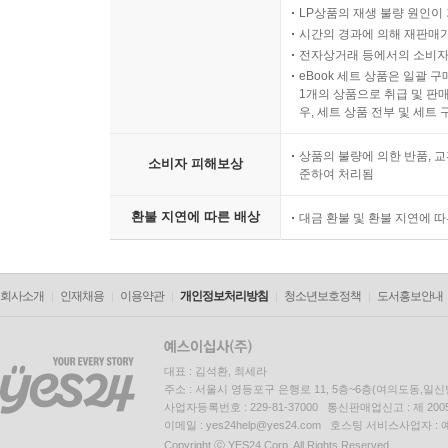
LP상품의 재생 불량 원인이 기
시간의 경과에 의해 재판매가
전자상거래 등에서의 소비자
eBook 세트 상품은 일괄 
1개의 상품으로 취급 및 판매
우, 세트 상품 전부 및 세트
상품의 불량에 의한 반품, 교
소비자 피해보상
준하여 처리됨
환불 지연에 따른 배상
대금 환불 및 환불 지연에 
회사소개
인재채용
이용약관
개인정보처리방침
청소년보호정책
도서홍보안내
대표 : 김석환, 최세라
주소 : 서울시 영등포구 은행로 11, 5층~6층(여의도동,일신
사업자등록번호 : 229-81-37000 통신판매업신고 : 제 200
이메일 : yes24help@yes24.com 호스팅 서비스사업자 :
Copyright ⓒ YES24 Corp. All Rights Reserved.