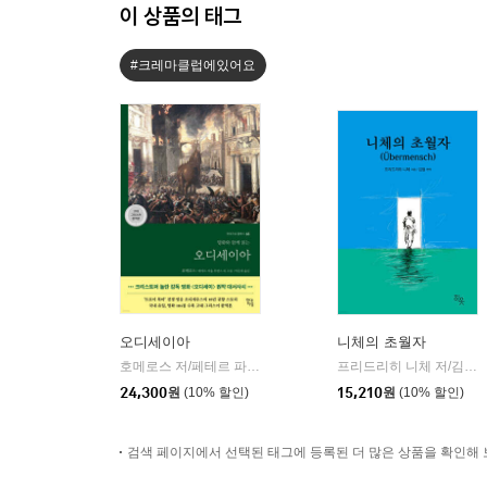
이 상품의 태그
#크레마클럽에있어요
오디세이아
니체의 초월자
호메로스 저/페테르 파울 루벤스 그림/박문재 역
현대지성
프리드리히 니체 저/김철 편역
|
24,300
원
(10% 할인)
15,210
원
(10% 할인)
검색 페이지에서 선택된 태그에 등록된 더 많은 상품을 확인해 