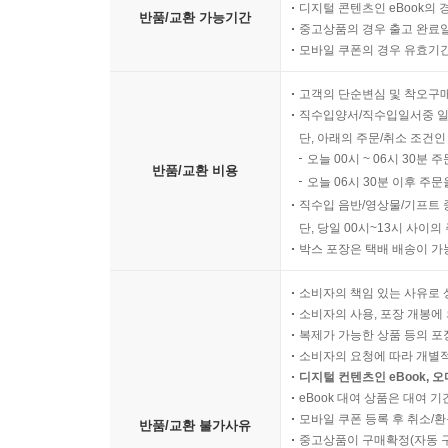
디지털 콘텐츠인 eBook의 
반품/교환 가능기간
중고상품의 경우 출고 완료일
모바일 쿠폰의 경우 유효기간(
고객의 단순변심 및 착오구
직수입양서/직수입일서중 일
단, 아래의 주문/취소 조건인
오늘 00시 ~ 06시 30분 
반품/교환 비용
오늘 06시 30분 이후 주문
직수입 음반/영상물/기프트 
단, 당일 00시~13시 사이
박스 포장은 택배 배송이 가
소비자의 책임 있는 사유로 
소비자의 사용, 포장 개봉에 
복제가 가능한 상품 등의 포장을 
소비자의 요청에 따라 개별
디지털 컨텐츠인 eBook, 
eBook 대여 상품은 대여 기
모바일 쿠폰 등록 후 취소/환
반품/교환 불가사유
중고상품이 구매확정(자동 