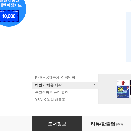
[대학생X취준생] 여름방학
하반기 채용 시작
큰코쌤과 한능검 합격
YBM X 농심 배홍동
데퍼리 송의 골반 발성 영어
도서정보
리뷰/한줄평
(0/0)