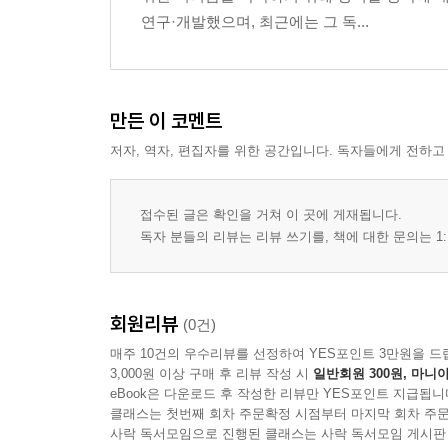
5. 골반발성 기술적 지도의 필요성
연구·개발했으며, 최근에는 그 독...
제3장 골반발성 연습
1. 골반발성 연습 시작하기
2. 골반발성으로 소리내기
만든 이 코멘트
3. 골반발성으로 듣기
저자, 역자, 편집자를 위한 공간입니다. 독자들에게 전하고
4. 골반발성 연습의 진전
5. 자신도 모르게 성대발성으로 전환되는 경우
6. 골반발성의 혼동과정과 이를 극복하는 제2 모국
접수된 글은 확인을 거쳐 이 곳에 게재됩니다.
독자 분들의 리뷰는 리뷰 쓰기를, 책에 대한 문의는 1:
제4장 영어말 듣기 및 말하기 실전 연습 도움 가이
1. 대화중 나올 말을 미리 대기하세요
2. 지나간 단어들에 얽매이지 마세요
회원리뷰
(0건)
3. 문장 내 각각의 단어들에 대해 스냅적 분리로 
매주 10건의 우수리뷰를 선정하여 YES포인트 3만원을 드
4. 문장의 모든 각각 단어마다 가능한 하나의 단(
3,000원 이상 구매 후 리뷰 작성 시
일반회원 300원, 마니아
5. 긴 문장도 끊어 말해야 합니다
eBook은 다운로드 후 작성한 리뷰만 YES포인트 지급됩니
클래스는 첫번째 회차 주문확정 시점부터 마지막 회차 주문
6. 문장으로 듣지 마세요. 듣는 순서대로 인지해야 
사락 독서모임으로 진행된 클래스는 사락 독서모임 게시판
7. 들을 때 번역하지 마세요