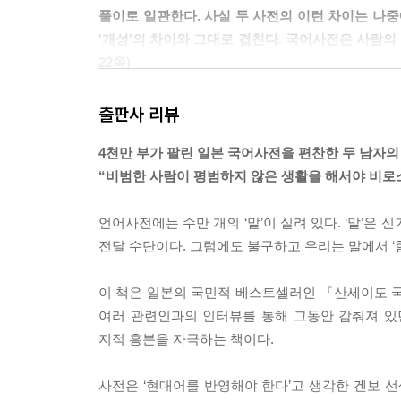
풀이로 일관한다. 사실 두 사전의 이런 차이는 나
'개성'의 차이와 그대로 겹친다. 국어사전은 사람의 
22쪽)
패전후, 고학력자이지만 현실에서는 딱히 쓸모가 
출판사 리뷰
겐보였다. 두 사람의 뛰어난 실력이 합쳐지며 『
4천만 부가 팔린 일본 국어사전을 편찬한 두 남자의
개정판을 내야 하지만 어찌 계속 늦어진다. 서전
“비범한 사람이 평범하지 않은 생활을 해서야 비로
하고, 야마다 역시 초조하다. 마침 주간 교대제를
언어사전에는 수만 개의 ‘말’이 실려 있다. ‘말’은
『신메이카이 국어사전』은 개성이 강한 독특한 뜻
전달 수단이다. 그럼에도 불구하고 우리는 말에서 ‘힘
모방을 되풀이하는 사전계에 대한 격분과 순수하게 사
이 책은 일본의 국민적 베스트셀러인 『산세이도 
한편 야마다의 『신메이카이 사전』이나 겐보의 
여러 관련인과의 인터뷰를 통해 그동안 감춰져 있던
관행이 있었다. '생활수첩'의 의혹으로 시작되어 
지적 흥분을 자극하는 책이다.
누구도 따라할 수 없는 사전을 만들겠다고 결심한
기여한다. 그리고 마침내 나온 『신메이카이 사전』
사전은 ‘현대어를 반영해야 한다’고 생각한 겐보 선생