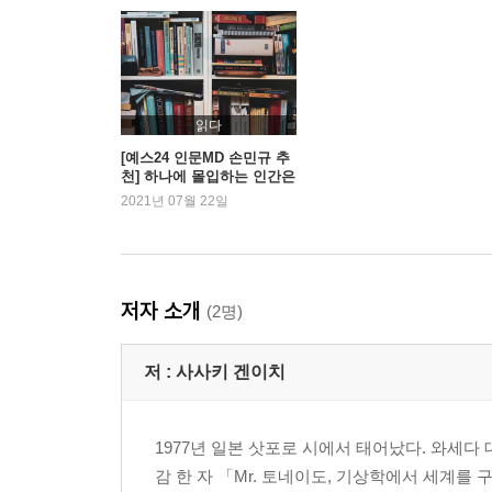
읽다
[예스24 인문MD 손민규 추
천] 하나에 몰입하는 인간은
얼마나 아름다운가
2021년 07월 22일
저자 소개
(2명)
저 :
사사키 겐이치
1977년 일본 삿포로 시에서 태어났다. 와세다
감 한 자 「Mr. 토네이도, 기상학에서 세계를