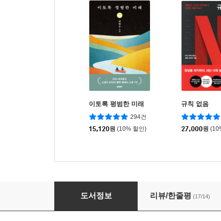
이토록 평범한 미래
규칙 없음
294건
15,120
원
(10% 할인)
27,000
원
(1
새로운 단어를 찾습니다
도서정보
리뷰/한줄평
(17/14)