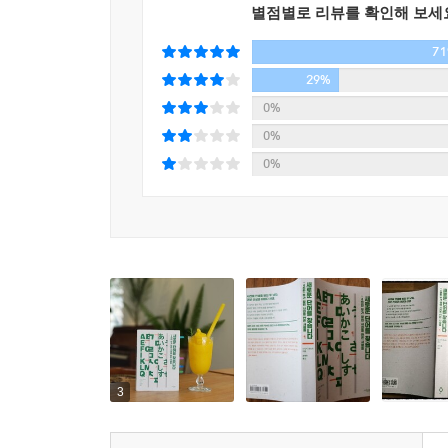
‘워드헌팅’ 50년. 말을 찾고, 말을 모으고, 그 
"두 사람의 개성이 다릅니다. 어떤 의미에서는 대
별점별로 리뷰를 확인해 보세
맡고부터 50년 동안, 세상에서 쓰이는 말의 용례를 
'전통주의자'지요. 그러니까 겐보 선생은 새로운 
7
기준을 정하고, 그 시대에 살아있는 현대어를 사전
다. 역시 사전을 통제합니다(생각대로 다룹니다). 
최대의 사전 편찬자’ 겐보 선생.
29%
전 일을 받아들이는 바람에 여유가 없어져 곤란하다고
0%
일본 사전계의 오랜 침체의 원인이 전근대적인 관
가족도, 취미도 포기하고 오롯이 용례 수집에만 
0%
뿌리 뽑고자 했던 ‘사전계의 혁명아’ 야마다 선생
위대한 개인이다. 둘이 처음에는 사제였고 나중
0%
국어사전』은 독특한 뜻풀이로 유명했다. 말의 의
과정을 드라마틱하게 담아냈다. 압권은 결말인데,
파문을 일으켰지만, 사전을 ‘찾는’ 것에서 ‘읽는’
변한다는 점이니, 둘은 결국은 서로를 미워하지 않을
겐보 선생은 “말은 소리도 없이 변한다”고 말했다.
서로를 존경할 수 있는 전문성을 갖추고 있는가. 라이
하는, 면면히 계승되면서도 변해야 하는 숙명을 안고
일 저 일을 옮겨갈 수밖에 없는 현대인이 바라보기
포착했다. 사전에 그들의 생각을 원 없이 담았다.
구하기 힘든 종이 사전에 관한 이야기라는 점이 향
사람은 ‘이율배반적인 ‘말’처럼 표리일체의 관계인 채
이 책은 두 사람의 놀라운 삶의 족적을 따라가며 감
3