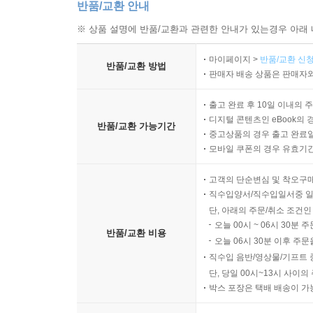
반품/교환 안내
※ 상품 설명에 반품/교환과 관련한 안내가 있는경우 아래 
마이페이지 >
반품/교환 신청
반품/교환 방법
판매자 배송 상품은 판매자와
출고 완료 후 10일 이내의 
디지털 콘텐츠인 eBook의 
반품/교환 가능기간
중고상품의 경우 출고 완료일
모바일 쿠폰의 경우 유효기간(
고객의 단순변심 및 착오구
직수입양서/직수입일서중 일
단, 아래의 주문/취소 조건인
오늘 00시 ~ 06시 30분 
반품/교환 비용
오늘 06시 30분 이후 주문
직수입 음반/영상물/기프트 
단, 당일 00시~13시 사이
박스 포장은 택배 배송이 가