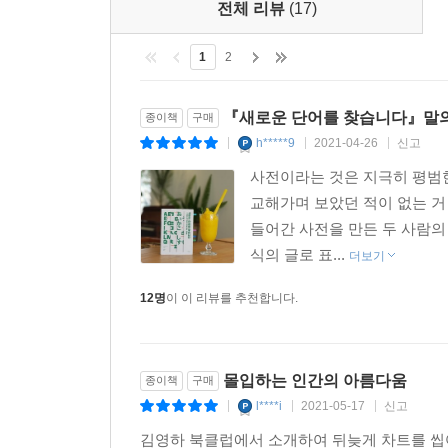
전체 리뷰
(17)
1
2
『새로운 단어를 찾습니다』말의
종이책
구매
h*****9
2021-04-26
신고
|
|
|
사전이라는 것은 지극히 평범한
교해가며 보았던 적이 없는 거
들어간 사전을 만든 두 사람의
식의 글로 표...
더보기
12명
이 이 리뷰를 추천합니다.
몰입하는 인간의 아름다움
종이책
구매
l****i
2021-05-17
신고
|
|
|
김영하 북클럽에서 소개하여 뒤늦게 차트를 씹어