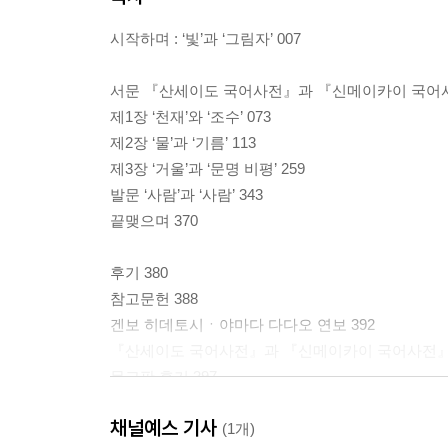
시작하며 : ‘빛’과 ‘그림자’ 007
서문 『산세이도 국어사전』과 『신메이카이 국어사
제1장 ‘천재’와 ‘조수’ 073
제2장 ‘물’과 ‘기름’ 113
제3장 ‘거울’과 ‘문명 비평’ 259
발문 ‘사람’과 ‘사람’ 343
끝맺으며 370
후기 380
참고문헌 388
겐보 히데토시ㆍ야마다 다다오 연보 392
『산세이도 국어사전』과 『신메이카이 국어사전』 
문고판 후기 397
채널예스 기사
(1개)