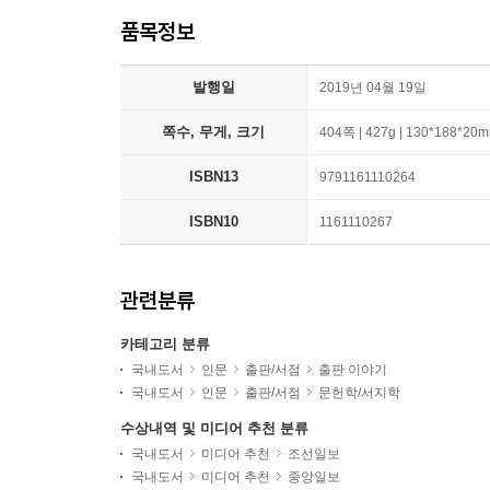
품목정보
발행일
2019년 04월 19일
쪽수, 무게, 크기
404쪽 | 427g | 130*188*20
ISBN13
9791161110264
ISBN10
1161110267
관련분류
카테고리 분류
국내도서
인문
출판/서점
출판 이야기
국내도서
인문
출판/서점
문헌학/서지학
수상내역 및 미디어 추천 분류
국내도서
미디어 추천
조선일보
국내도서
미디어 추천
중앙일보