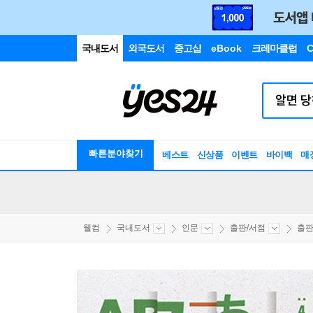
국내도서
외국도서
중고샵
eBook
크레마클럽
C
빠른분야찾기
베스트
신상품
이벤트
바이백
매
웰컴
국내도서
인문
출판/서점
출판