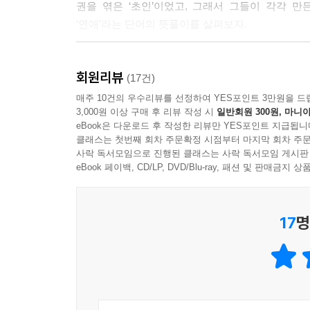
권을 엮은 ‘초인’이었고, 그래서 그들이 각각 만
둘의 관계는 사전의 서문에 쓰여진 "겐보에게 사고가
‘연애’라는 단어의 뜻풀이를 살펴보자.
살아 있는데? 감히 야마다 네가 그 자리를?" 이
국어사전』을 만든다. 용례 수집을 위해 자가용이 아
연애(?愛) 특정한 이성에게 특별한 애정을 품
죽기 전까지 무려 145만 개의 용례를 수집한다.
회원리뷰
이루어지지 않아 무척 마음이 괴로운 (또는 가끔 이
(17건)
-『신메이카이 국어사전』 제3판
이러니 겐보에게 야마다와 관계를 회복할 여유따윈
매주 10건의 우수리뷰를 선정하여 YES포인트 3만원을 드
3,000원 이상 구매 후 리뷰 작성 시
일반회원 300원, 마니아
겐보와 야마다 둘은 죽을 때까지 화해하지 않고 저
eBook은 다운로드 후 작성한 리뷰만 YES포인트 지급됩니
연애(?愛) 남녀 사이의 그리워하는 애정(남녀 사이에 
그마저도, 자신의 잘못은 없다고 써버렸는데 표
클래스는 첫번째 회차 주문확정 시점부터 마지막 회차 주문
-『산세이도 국어사전』, 제3판
감정이 없었다면 오랫동안 연락을 끊고 지낸 사람의
사락 독서모임으로 진행된 클래스는 사락 독서모임 게시판
eBook 페이백, CD/LP, DVD/Blu-ray, 패션 및 판매금
같은 단어임에도 이처럼 다른 뜻풀이에 인간과 삶과
이런 이야기를 몹시 흥미진진하게 기록했다. 두 사람
서점의 뜻풀이를 기반으로 둘의 관계가 어떻게 전개됐
17
명
일본 사전계의 양대 거성이었던 두 사람은 도쿄 
설명하는 사전 뜻풀이를 보면 '으음, 저런 사전이군'
하지만 어떤 시점을 경계로 결별했다. 이후 같은
국어사전은 누적 합계 약 4000만부의 발행부수를 
평생에 걸쳐 『산세이도 국어사전』과 『신메이카
시대의 변화와 함께 변천하는 ‘말’의 본질을 파악하려
인물상을 비교했다.