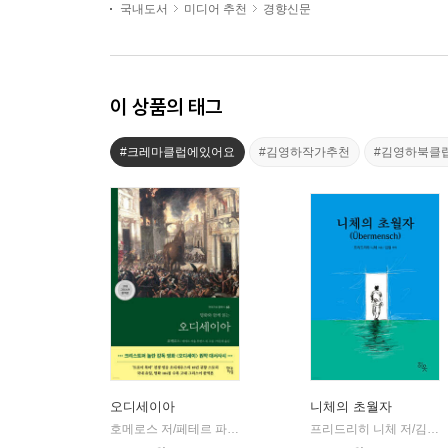
국내도서
미디어 추천
경향신문
이 상품의 태그
#크레마클럽에있어요
#김영하작가추천
#김영하북클
오디세이아
니체의 초월자
호메로스 저/페테르 파울 루벤스 그림/박문재 역
현대지성
프리드리히 니체 저/김철 편역
|