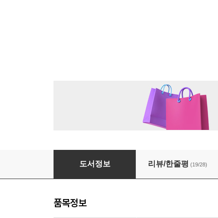
[대여] 서른, 결혼 대신 야반도주
도서정보
리뷰/한줄평
(19/28)
품목정보