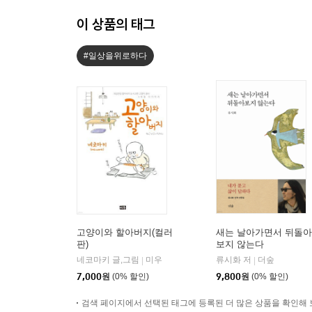
이 상품의 태그
#일상을위로하다
고양이와 할아버지(컬러
새는 날아가면서 뒤돌아
판)
보지 않는다
네코마키 글,그림
미우
류시화 저
더숲
|
|
7,000
원
(0% 할인)
9,800
원
(0% 할인)
검색 페이지에서 선택된 태그에 등록된 더 많은 상품을 확인해 