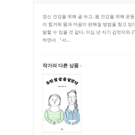
까만 눈동자가 따라다닌다 (요하네스버그, 남아프
우리가 돈이 없지, 낭만이 없나 (세스림, 나미비아)
정신 건강을 위해 글 쓰고, 몸 건강을 위해 운
그리움을 그리다 (쿠네네, 나미비아)
이 힘겨워 몸과 마음이 편해질 방법을 찾고 있
할까 말까 (스바코프문트, 나미비아)
말할 수 있을 것 같다. 이십 년 지기 김멋지와
분홍 옷을 입은 소녀 (루사카, 잠비아)
하면서 『서...
111미터 (빅토리아폴스, 짐바브웨)
모꼬로 위에서 (마운, 보츠와나)
초록 물티슈 (투르툭, 인도)
작가의 다른 상품
긴 밤 (투르툭, 인도)
비긴 어게인 (레, 인도)
귀국 3일 전 1 (뉴델리, 인도)
귀국 3일 전 2 (뉴델리, 인도)
3장. 현재진행형
다시, 대한민국
귀국 후 열흘, 한국 적응기
할까 말까 할 때