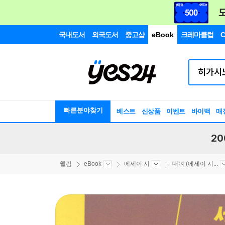
국내도서
외국도서
중고샵
eBook
크레마클럽
C
빠른분야찾기
베스트
신상품
이벤트
바이백
매
20
웰컴
eBook
에세이 시
대여 (에세이 시...