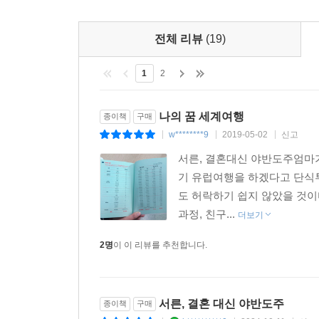
전체 리뷰
(19)
1
2
나의 꿈 세계여행
종이책
구매
w********9
2019-05-02
신고
|
|
|
서른, 결혼대신 야반도주엄마가
기 유럽여행을 하겠다고 단식투
도 허락하기 쉽지 않았을 것이
과정, 친구...
더보기
2명
이 이 리뷰를 추천합니다.
서른, 결혼 대신 야반도주
종이책
구매