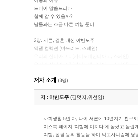
여행의 이유
드디어 말씀드리다
함께 갈 수 있을까?
남들과는 조금 다른 여행 준비
2장. 서른, 결혼 대신 야반도주
액땜 컬렉션 (마드리드, 스페인)
우리의 산티아고 1 (카미노데산티아고, 스페인)
우리의 산티아고 2 (카미노데산티아고, 스페인)
1유로보다 큰 행복 (리스본, 포르투갈)
저자 소개
잘하는 놈, 못하는 놈 (마라케시, 모로코)
(3명)
줄까 말까 (사하라, 모로코)
두 얼굴의 도시 (트리니다드, 쿠바)
저 :
야반도주
(김멋지,위선임)
결핍이 여행에 미치는 영향 (산타클라라, 쿠바)
새로운 동행 (산타클라라, 쿠바)
사회생활 5년 차, 나이 서른에 10년지기 친구끼
서른 번째 생일 1 (비날레스, 쿠바)
이스북 페이지 ‘여행에 미치다’에 올렸고 놀랍게도
서른 번째 생일 2 (비날레스, 쿠바)
여행, 집필 등의 활동을 하며 먹고사니즘에 당
1월 1일 (멕시코시티, 멕시코)