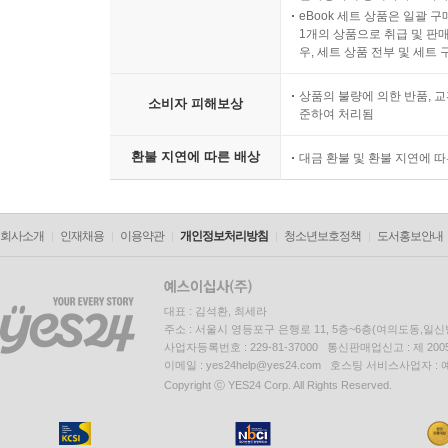
eBook 세트 상품은 일괄 
1개의 상품으로 취급 및 판매
우, 세트 상품 전부 및 세트
상품의 불량에 의한 반품, 교
소비자 피해보상
준하여 처리됨
환불 지연에 따른 배상
대금 환불 및 환불 지연에 
회사소개
인재채용
이용약관
개인정보처리방침
청소년보호정책
도서홍보안내
대표 : 김석환, 최세라
주소 : 서울시 영등포구 은행로 11, 5층~6층(여의도동,일신
사업자등록번호 : 229-81-37000 통신판매업신고 : 제 200
이메일 : yes24help@yes24.com 호스팅 서비스사업자 :
Copyright ⓒ YES24 Corp. All Rights Reserved.