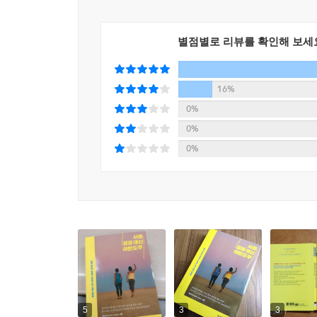
세계여행은 생각보다 훨씬 더 고난의 연속이었다.
쉰내가 올라오고, 수시로 길을 잃기도 했다. 여
별점별로 리뷰를 확인해 보세
밖에서 밤을 보내기도 하고, 여행 비용이 똑 떨어져
최고봉이라는 여권 분실까지…… 정말 모든 일을 
모습이 생생하게 보였고, 아무것도 하지 않는 것보
16%
0%
“나는, 나를 위해 이렇게 계속 살고 싶다. 지금 행복
0%
오늘만큼 재미있는 내일이 올 것이기에, 여행은 아
0%
야반도주 작가들은 인생에 한 번쯤은 배낭 메고 
상대적 박탈감을 느낄까 봐 걱정되기 때문이다. 그
추구하는 방법이 있다’라는 말을 꼭 하고 싶어서다
마주한 행복의 작은 순간들, 변화의 섬세한 찰나들
오늘 하루하루를 재미있게 살아갈 방법을 가르쳐주
열심히 현재를 살 힘을 얻었다. 지금 서른의 문
있다면, 『서른, 결혼 대신 야반도주』를 펼쳐보는 것
기분 좋은 외침을 남기게 될 테니 말이다.
5
3
3