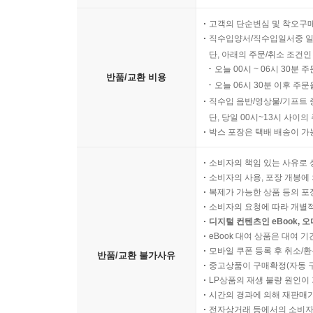
고객의 단순변심 및 착오구
직수입양서/직수입일서중 일
단, 아래의 주문/취소 조건인
오늘 00시 ~ 06시 30분 
반품/교환 비용
오늘 06시 30분 이후 주문
직수입 음반/영상물/기프트 
단, 당일 00시~13시 사이
박스 포장은 택배 배송이 가
소비자의 책임 있는 사유로 
소비자의 사용, 포장 개봉에 
복제가 가능한 상품 등의 포장을 
소비자의 요청에 따라 개별
디지털 컨텐츠인 eBook, 
eBook 대여 상품은 대여 기
모바일 쿠폰 등록 후 취소/환
반품/교환 불가사유
중고상품이 구매확정(자동 
LP상품의 재생 불량 원인이 기
시간의 경과에 의해 재판매가
전자상거래 등에서의 소비자