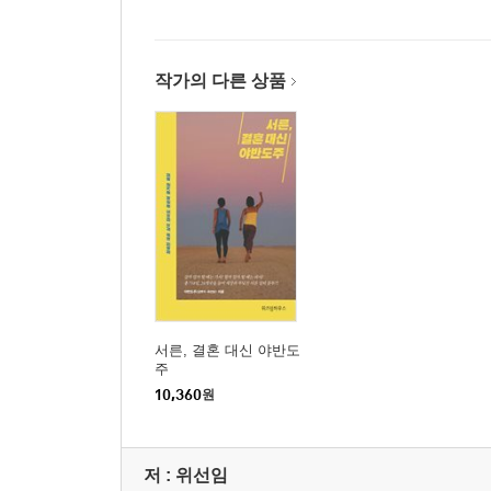
여권이, 없어졌다 (와카치나, 페루)
얼굴이냐, 엉덩이냐 (아타카마, 칠레)
떡볶이 원정대 (멘도사, 아르헨티나)
작가의 다른 상품
위스키 온 더 록 (엘칼라파테, 아르헨티나)
밤마실 (부에노스아이레스, 아르헨티나)
나쁜 남자 (푸에르토이구아수, 아르헨티나)
보니투, 보니투! (보니투, 브라질)
딸기밭의 눈물 (카불처, 호주)
내게는 별로였던 그곳 (시엠레아프, 캄보디아)
도로 위의 결박 (꼬따오, 태국)
이거 다 마시면, 나랑 사귀는 거다! (꼬따오, 태국)
선풍기와 바퀴벌레 1 (빠이, 태국)
서른, 결혼 대신 야반도
선풍기와 바퀴벌레 2 (빠이, 태국)
주
이상한 쇼핑 (빠이, 태국)
10,360
원
말할까 말까 (루앙프라방, 라오스)
어느 완벽한 하루 1 (방비엥, 라오스)
저 :
위선임
어느 완벽한 하루 2 (방비엥, 라오스)