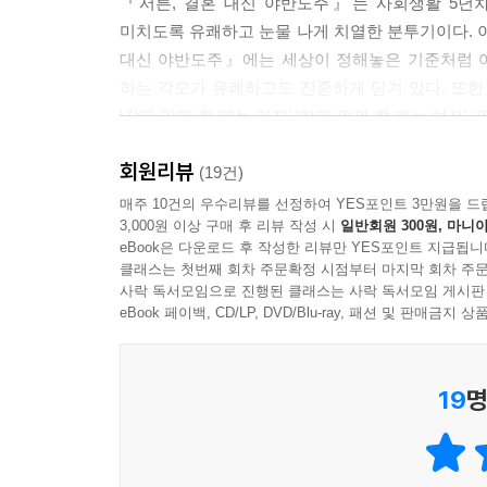
『서른, 결혼 대신 야반도주』는 사회생활 5년차, 
미치도록 유쾌하고 눈물 나게 치열한 분투기이다. 이 
대신 야반도주』에는 세상이 정해놓은 기준처럼 여
하는 각오가 유쾌하고도 진중하게 담겨 있다. 또한
‘갈까 말까 할 때는 가자’ ‘할까 말까 할 때는 하자’
정해놓은 기준에 따르느라 정작 살피지 못한 내 마음
회원리뷰
마음의 소리를 따라 그들은 떠났고, 여행했고, 돌아
(19건)
매주 10건의 우수리뷰를 선정하여 YES포인트 3만원을 드
3,000원 이상 구매 후 리뷰 작성 시
일반회원 300원, 마니아
“오늘을 축하하자! 오늘 하루도 멋대로 잘 살았잖아!
eBook은 다운로드 후 작성한 리뷰만 YES포인트 지급됩니
대책 없이 퇴사하고 그보다 100배쯤 대책 없이 떠난
클래스는 첫번째 회차 주문확정 시점부터 마지막 회차 주문
사락 독서모임으로 진행된 클래스는 사락 독서모임 게시판
참 열심히 살았다. 치열하게 공부했고 눈물 나게 
eBook 페이백, CD/LP, DVD/Blu-ray, 패션 및 판매금
없었다. 힘들게 대학을 졸업했는데 취업도 힘들었
남들에게 인정받기 위해 열심히 일했으나, 어느 날
19
명
어느덧 나이는 서른. 부모님과 사회가 원하는 선
10년지기 친구와 오래전 약속했던 ‘서른 전 세계여
될 것 같았다.