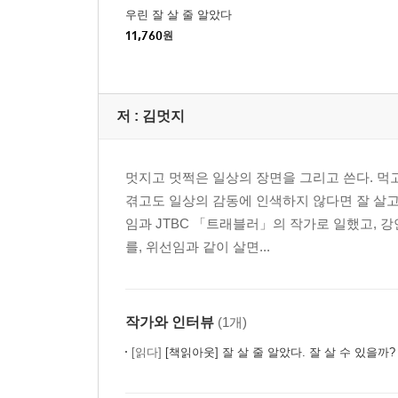
말할까 말까 할 때
우린 잘 살 줄 알았다
귀국 후의 삶, 먹고사니즘
11,760
원
에필로그 한 사람에게 띄운 엽서
작가의 말
저 :
김멋지
부록
멋지고 멋쩍은 일상의 장면을 그리고 쓴다. 먹
겪고도 일상의 감동에 인색하지 않다면 잘 살고
임과 JTBC 「트래블러」의 작가로 일했고, 
를, 위선임과 같이 살면...
작가와 인터뷰
(1개)
[읽다]
[책읽아웃] 잘 살 줄 알았다. 잘 살 수 있을까? 잘 살고 있다! 