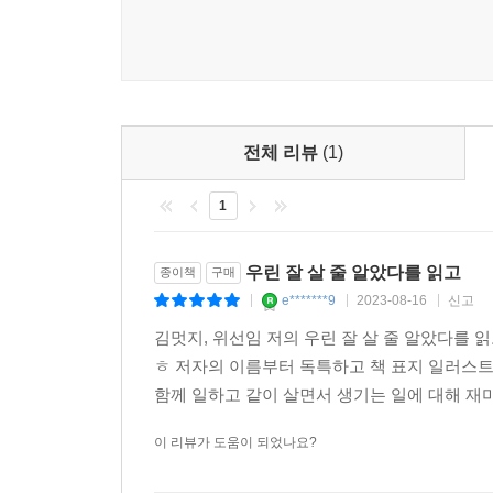
웃음기 많은 그들에게도 지난 5년을 지나오면서 
한집에 머물면서 서로를 일으키기 위해 분투한다. 
잔인”한 일이기에 “힘내라는 말을 하려다 집어삼”(
이름도 모르는 꽃을 선물로 주면서 그저 “온 마음을
맥주를 마시자’고 약속하는 장면은 기어코 눈물을 머
전체 리뷰
(1)
1
이들이 처음으로 ‘우리 집’을 마련한 동네는 이
앞두고 있다. 『우린 잘 살 줄 알았다』를 읽으
사랑스러워진다. 두 작가는 호쾌하지만 가볍지 않은 
우린 잘 살 줄 알았다를 읽고
종이책
구매
그리고 이곳이, 이 사람이 사라지기 전에 지금을 소
e*******9
2023-08-16
신고
|
|
|
김멋지와 위선임은 남산의 한 호텔에서 펼쳐지는 불
김멋지, 위선임 저의 우린 잘 살 줄 알았다를
같다. 꽃 같다. 그러니까 빛나지 않는 지금도 괜찮을 거
ㅎ 저자의 이름부터 독특하고 책 표지 일러스트
함께 일하고 같이 살면서 생기는 일에 대해 재미
이 리뷰가 도움이 되었나요?