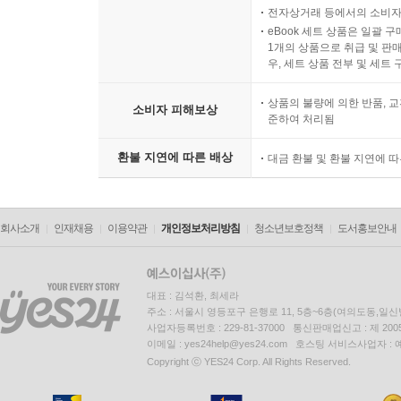
전자상거래 등에서의 소비자
eBook 세트 상품은 일괄 
1개의 상품으로 취급 및 판매
우, 세트 상품 전부 및 세트
상품의 불량에 의한 반품, 교
소비자 피해보상
준하여 처리됨
환불 지연에 따른 배상
대금 환불 및 환불 지연에 
회사소개
인재채용
이용약관
개인정보처리방침
청소년보호정책
도서홍보안내
대표 : 김석환, 최세라
주소 : 서울시 영등포구 은행로 11, 5층~6층(여의도동,일신
사업자등록번호 : 229-81-37000 통신판매업신고 : 제 200
이메일 : yes24help@yes24.com 호스팅 서비스사업자 :
Copyright ⓒ YES24 Corp. All Rights Reserved.