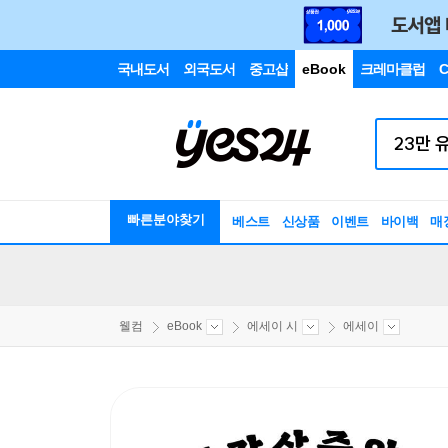
국내도서
외국도서
중고샵
eBook
크레마클럽
C
빠른분야찾기
베스트
신상품
이벤트
바이백
매
웰컴
eBook
에세이 시
에세이