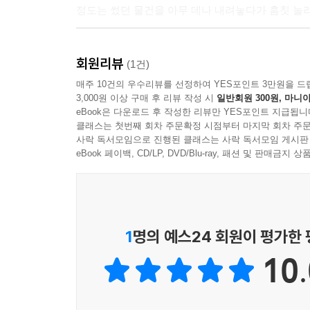
정도는 썼던 물건을 아무 데나 내려놓다가 흠칫 놀라
“친구라 말하지만 그것만으로는 부족하고, 가족
회원리뷰
사이”(148면)지만 둘은 지난 5년 동안 한집에 
(1건)
달려가 하소연하고 싶어 선임이는 멋지에게 달려간다
매주 10건의 우수리뷰를 선정하여 YES포인트 3만원을 드
3,000원 이상 구매 후 리뷰 작성 시
일반회원 300원, 마니아
정리해 말할 수 있게 되었”(125면)고 선임이는 멋
eBook은 다운로드 후 작성한 리뷰만 YES포인트 지급됩니
그래서 둘은 “서로에게 더 좋은 사람이 되려고 노력한
클래스는 첫번째 회차 주문확정 시점부터 마지막 회차 주문
식구, 더 나은 가족이 되게 해줄 거라는”(147면) 확
사락 독서모임으로 진행된 클래스는 사락 독서모임 게시판
eBook 페이백, CD/LP, DVD/Blu-ray, 패션 및 판매금
이것만은 분명하다
얘랑 사는 동안은 많이 웃을 거다
『우린 잘 살 줄 알았다』에는 김멋지 위선임 
1
명의 예스24 회원이 평가한
대목들이 큰 공감을 불러일으킨다. ‘11,000원에 4
10.
‘19,900원짜리 수건’에서 행복을 찾고 ‘누룽지
부모를 떠나 처음 독립할 때나 주머니 사정이 여
승화하며 독자를 위로하는 것은 두 작가만의 강점이