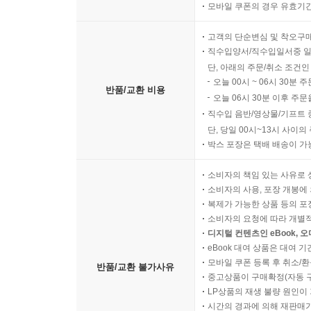
모바일 쿠폰의 경우 유효기간(
고객의 단순변심 및 착오구
직수입양서/직수입일서중 일
단, 아래의 주문/취소 조건인
오늘 00시 ~ 06시 30분 
반품/교환 비용
오늘 06시 30분 이후 주문
직수입 음반/영상물/기프트 
단, 당일 00시~13시 사이
박스 포장은 택배 배송이 가
소비자의 책임 있는 사유로 
소비자의 사용, 포장 개봉에 
복제가 가능한 상품 등의 포장을 
소비자의 요청에 따라 개별
디지털 컨텐츠인 eBook, 
eBook 대여 상품은 대여 기
모바일 쿠폰 등록 후 취소/환
반품/교환 불가사유
중고상품이 구매확정(자동 
LP상품의 재생 불량 원인이 기
시간의 경과에 의해 재판매가