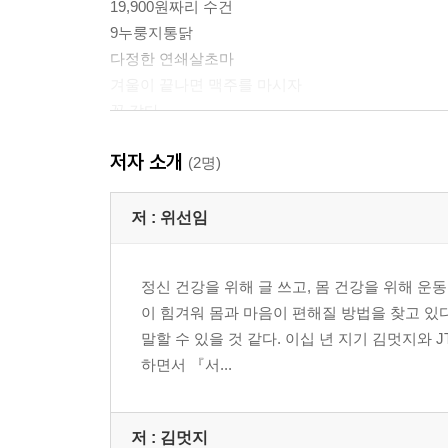
19,900원짜리 수건
9누룽지통닭
다정한 연쇄살초마
겨울이 끝나면 맥주를 마시자
꽃 같다
기어코, 기꺼이
저자 소개
1제곱미터 홈 바
(2명)
선임이는 잘 살 줄 알았다
저 :
위선임
대체 가족이 뭔데?
정신 건강을 위해 글 쓰고, 몸 건강을 위해 운
화장실 밖 세계여행
이 힘겨워 몸과 마음이 편해질 방법을 찾고 있
‘하는’ 사람과 ‘되는’ 사람
말할 수 있을 것 같다. 이십 년 지기 김멋지와
구매계의 큰손과 프로 당근러의 동거
하면서 『서...
바퀴 달린 의자 두 개
월급이 사라진다 해도
백수는 돌고 돌지
저 :
김멋지