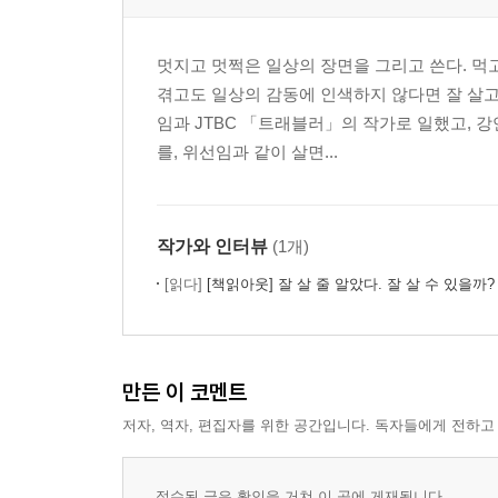
턱드름 짜며 건네는 위로
변신 합체 로봇
네가 싫어할 건 알지만
멋지고 멋쩍은 일상의 장면을 그리고 쓴다. 먹
열등감 퍼레이드
겪고도 일상의 감동에 인색하지 않다면 잘 살고
선택한 친척
임과 JTBC 「트래블러」의 작가로 일했고, 
를, 위선임과 같이 살면...
나오는 말―기승(전)결
작가와 인터뷰
(1개)
[읽다]
[책읽아웃] 잘 살 줄 알았다. 잘 살 수 있을까? 잘 살고 있다! 
만든 이 코멘트
저자, 역자, 편집자를 위한 공간입니다. 독자들에게 전하고
접수된 글은 확인을 거쳐 이 곳에 게재됩니다.