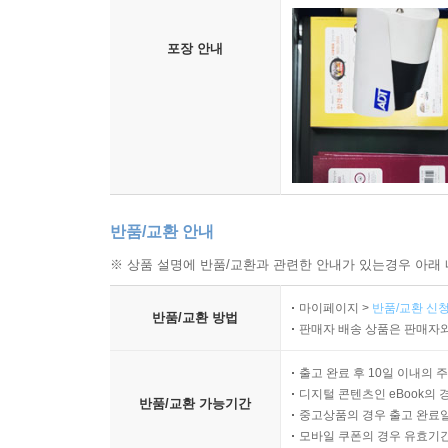
의문, 아직도 91
포장 안내
초록 사랑 92
청계사 벚꽃 길 93
책의 가르침 94
첫 고백 95
저문 길 위의 숨소리 96
물 위에 뜬 하양 98
나무꾼 생각 100
반품/교환 안내
바보 생각 101
※ 상품 설명에 반품/교환과 관련한 안내가 있는경우 아래 
까치 생각 102
푸른 띠 103
마이페이지 >
반품/교환 신청
반품/교환 방법
자전거 이야기 104
판매자 배송 상품은 판매자와
젊은 날의 실존 106
출고 완료 후 10일 이내의 
겨울 행군 108
디지털 콘텐츠인 eBook의 
반품/교환 가능기간
바람의 번제물 111
중고상품의 경우 출고 완료일
내 마음의 수채화 112
모바일 쿠폰의 경우 유효기간(