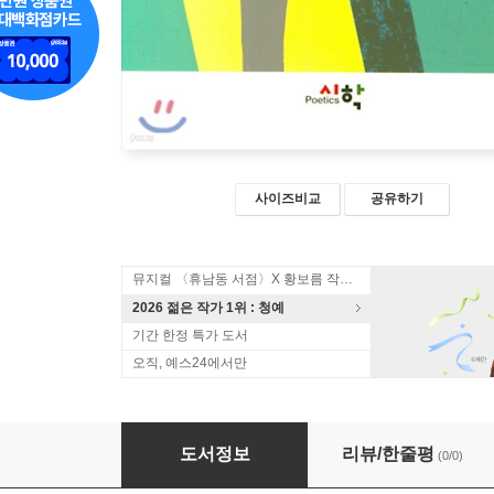
사이즈비교
공유하기
뮤지컬 〈휴남동 서점〉X 황보름 작가 북토크
2026 젊은 작가 1위 : 청예
기간 한정 특가 도서
오직, 예스24에서만
그가 잠깨는 순간
도서정보
리뷰/한줄평
(0/0)