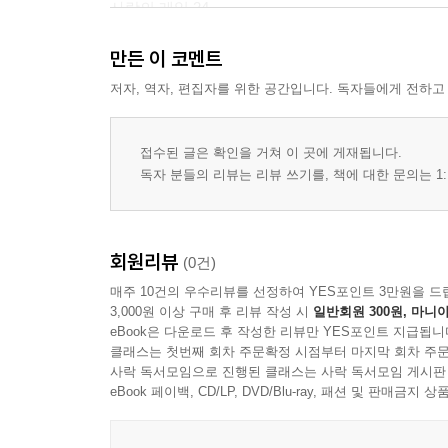
사랑의 레일 24
너울 벗기 25
만든 이 코멘트
이백 미터의 자유 26
겨울 못둑 27
저자, 역자, 편집자를 위한 공간입니다. 독자들에게 전하고
바이킹 배 타기 28
바람 속의 귀향 30
접수된 글은 확인을 거쳐 이 곳에 게재됩니다.
못을 치며 32
독자 분들의 리뷰는 리뷰 쓰기를, 책에 대한 문의는 1:
못을 빼며 33
계단 밟기 34
저녁 숲 부엉새 36
회원리뷰
(0건)
매주 10건의 우수리뷰를 선정하여 YES포인트 3만원을 드
제2부 바다와 숟가락
3,000원 이상 구매 후 리뷰 작성 시
일반회원 300원, 마니아
eBook은 다운로드 후 작성한 리뷰만 YES포인트 지급됩니
시와 눈보라 41
클래스는 첫번째 회차 주문확정 시점부터 마지막 회차 주문
숨결 42
사락 독서모임으로 진행된 클래스는 사락 독서모임 게시판
eBook 페이백, CD/LP, DVD/Blu-ray, 패션 및 판매금
겨울 화석 43
눈을 감으면 44