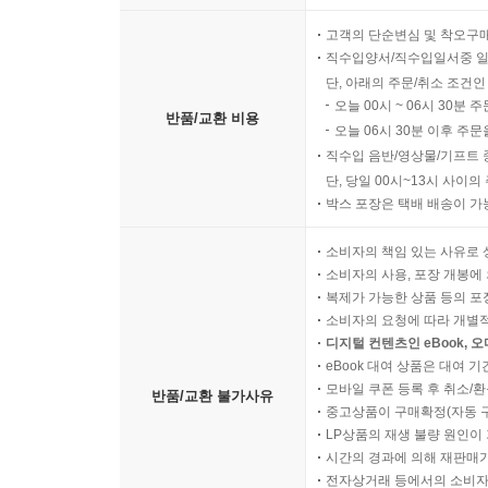
고객의 단순변심 및 착오구
작품 해설│이태수 114
직수입양서/직수입일서중 일
접기
단, 아래의 주문/취소 조건인
오늘 00시 ~ 06시 30분 
반품/교환 비용
오늘 06시 30분 이후 주문
직수입 음반/영상물/기프트 
단, 당일 00시~13시 사이
박스 포장은 택배 배송이 가
소비자의 책임 있는 사유로 
소비자의 사용, 포장 개봉에 
복제가 가능한 상품 등의 포장을 
소비자의 요청에 따라 개별
디지털 컨텐츠인 eBook, 
eBook 대여 상품은 대여 기
모바일 쿠폰 등록 후 취소/환
반품/교환 불가사유
중고상품이 구매확정(자동 
LP상품의 재생 불량 원인이 기
시간의 경과에 의해 재판매가
전자상거래 등에서의 소비자