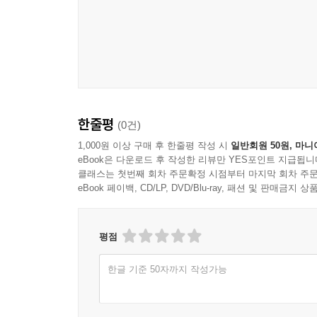
하얀 풍장 45
바다와 숟가락 46
별 보는 숟가락 48
숟가락이 열다 50
숟가락 정담 52
숟가락의 온기 54
생의 밑불 55
한줄평
(0건)
부화 56
1,000원 이상 구매 후 한줄평 작성 시
일반회원 50원, 마니
아침, 반가사유상 57
eBook은 다운로드 후 작성한 리뷰만 YES포인트 지급됩니
뜨거운 주전자 58
클래스는 첫번째 회차 주문확정 시점부터 마지막 회차 주문
공중화장실 60
eBook 페이백, CD/LP, DVD/Blu-ray, 패션 및 판매금
홀로 벌판에서 62
너, 어디 있느냐? 64
평점
제3부 무릎에 대한 변론
한글 기준 50자까지 작성가능
흔적 67
설한풍 68