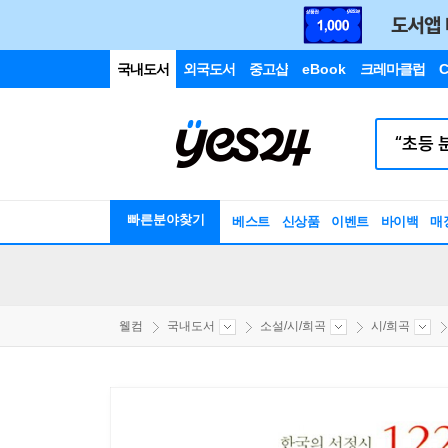
국내도서
외국도서
중고샵
eBook
크레마클럽
C
빠른분야찾기
베스트
신상품
이벤트
바이백
매
웰컴
국내도서
소설/시/희곡
시/희곡