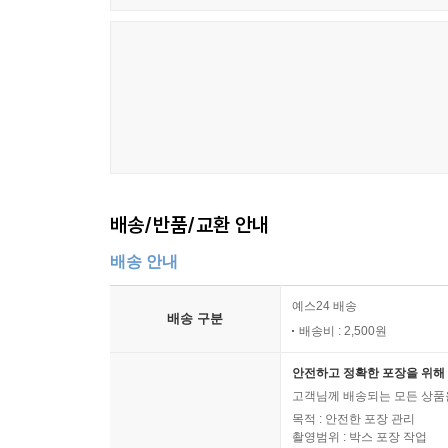
무단 방뇨 69
여백 70
국밥 71
무릎에 대한 변론 72
부스럭 74
불의 사랑 76
뜨거운 초점 77
구부러짐에 대한 생각 78
배송/반품/교환 안내
페르소나 80
낙엽 질 때 82
배송 안내
침묵의 소리 83
햇빛을 움켜쥐다 84
예스24 배송
배송 구분
배송비 : 2,500원
중심을 향하여 86
조간신문 87
안전하고 정확한 포장을 위해 
안녕, 33년 88
고객님께 배송되는 모든 상품을
목적 : 안전한 포장 관리
제4부 저문 길 위의 숨소리
촬영범위 : 박스 포장 작업