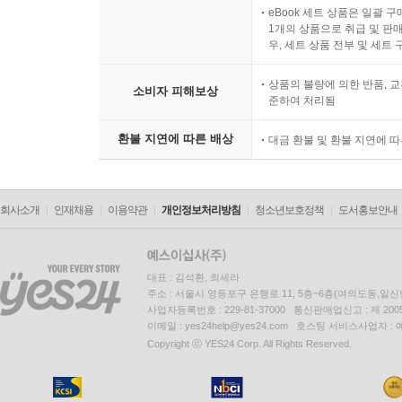
eBook 세트 상품은 일괄 
1개의 상품으로 취급 및 판매
우, 세트 상품 전부 및 세트
상품의 불량에 의한 반품, 교
소비자 피해보상
준하여 처리됨
환불 지연에 따른 배상
대금 환불 및 환불 지연에 
회사소개
인재채용
이용약관
개인정보처리방침
청소년보호정책
도서홍보안내
대표 : 김석환, 최세라
주소 : 서울시 영등포구 은행로 11, 5층~6층(여의도동,일신
사업자등록번호 : 229-81-37000 통신판매업신고 : 제 200
이메일 : yes24help@yes24.com 호스팅 서비스사업자 :
Copyright ⓒ YES24 Corp. All Rights Reserved.