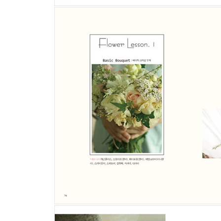
05 벚꽃 카펫과 장미 아치
06 플로리스트들의 작업 공간
07 다시 찾은 파리
***** Beaute et Bonte ***** 하트 모양 화기 어레인지
***** Flower Lesson (4) ***** 리스 만들기
제5장 [사계절의 꽃] Les Quatre Saisons
01 봄
02 여름
03 가을
04 겨울
제6장 [그리고 꽃] Mise en Fleurs
01 아름다운 부케를 위하여
02 아, 어쩌란 말이니
03 작아지는 꽃