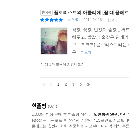
플로리스트의 아틀리에 [꼼 데 플레르 Com
종이책
n****5
2014-04-16
신고
|
|
|
책값, 꽃값, 밥값과 술값,,, 
해주고, 밥값과 술값은 관계의 
고,,, ㅋㅋㅋ) 플로리스트라는
우...
더보기
이 리뷰가 도움이 되었나요?
1
2
3
한줄평
(0건)
1,000원 이상 구매 후 한줄평 작성 시
일반회원 50원, 마니
eBook은 다운로드 후 작성한 리뷰만 YES포인트 지급됩니
클래스는 첫번째 회차 주문확정 시점부터 마지막 회차 주문