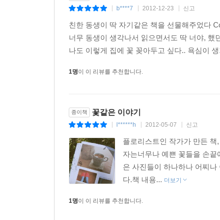
수업이 끝난 후 꽃을 손에 들고 파리 곳곳을 돌아다니
b****7
2012-12-23
신고
|
|
|
다른 대우를 받는 것 같다. 훨씬 친절하고 관대하다.
친한 동생이 딱 자기같은 책을 선물해주었다 Com
--- p.152
너무 동생이 생각나서 읽으면서도 딱 너야, 했던 
나도 이렇게 집에 꽃 꽂아두고 싶다.. 욕심이 생
1명
이 이 리뷰를 추천합니다.
꽃같은 이야기
종이책
l******h
2012-05-07
신고
|
|
|
플로리스트인 작가가 만든 책,
자는너무나 예쁜 꽃들을 손끝에
은 사진들이 하나하나 어찌나 
다.책 내용...
더보기
1명
이 이 리뷰를 추천합니다.