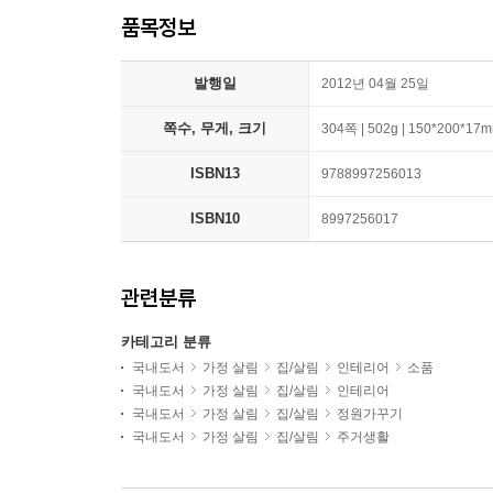
품목정보
발행일
2012년 04월 25일
쪽수, 무게, 크기
304쪽 | 502g | 150*200*17
ISBN13
9788997256013
ISBN10
8997256017
관련분류
카테고리 분류
국내도서
가정 살림
집/살림
인테리어
소품
국내도서
가정 살림
집/살림
인테리어
국내도서
가정 살림
집/살림
정원가꾸기
국내도서
가정 살림
집/살림
주거생활