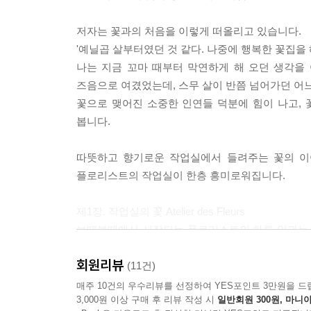
바람이 살랑살랑 부는 어느 날 마지막 장을 덮고 
그리고 다른 사람이 아닌 '나를 위한 꽃'을 집안으
저자는 꽃과의 처음을 이렇게 떠올리고 있습니다.
보통의 날들을 특별하게 만들어주고 특별한 그날을 
'예닐곱 살부터였던 것 같다. 나중에 행복한 꽃집을 
바람이다
나는 지금 꼬마 때부터 막연하게 해 오던 생각을 
즈음으로 여겼었는데, 스무 살이 반쯤 넘어가던 어느
--- 본문 중에서
꽃으로 맺어진 소중한 인연들 덕분에 힘이 나고, 
오늘은 토요일. 일주일 중에 마음은 가장 가볍고 일
봅니다.
이런 날은 집에서 조금 일찍 출발한다. 집 앞 빵집
모카 포트에 커피를 만들고 차를 우린다. 여름엔 차
따뜻하고 향기로운 작업실에서 들려주는 꽃의 이야
오전 11시. 자, 오늘도 시작해 볼까?
플로리스트의 작업실이 한층 흥미로워집니다.
작업실의 하루
제1장. 작업실의 꽃 Atelier des Fleurs
오후 4시 47분, 오늘의 일과는 끝났다.
보떼봉떼에서 시작되는 플로리스트의 하루 일과는 
이제 청소와 정리만 남았다. 그나마 요즘은 화요일을
부지런히 다듬고 정리를 마치고 나면 비로소 한숨 돌
게 일어나서 9시쯤 시장에 도착했다. 학생을 우연히 
회원리뷰
되지요. 학생들에게 꽃 수업을 하면서 그 행복을 나누
(11건)
니 그만큼 빨리 작업실로 가야 하는데, 시장에만 들
그렇게 향기가 퍼지듯 조금씩 행복을 퍼뜨리는 게 
매주 10건의 우수리뷰를 선정하여 YES포인트 3만원을 드
기 일쑤이다. 서둘러 꽃을 사야 한다는 사실을 매번
3,000원 이상 구매 후 리뷰 작성 시
일반회원 300원, 마니아