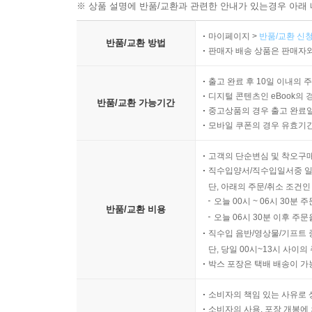
※ 상품 설명에 반품/교환과 관련한 안내가 있는경우 아래 
마이페이지 >
반품/교환 신청
반품/교환 방법
판매자 배송 상품은 판매자와
출고 완료 후 10일 이내의 
디지털 콘텐츠인 eBook의 
반품/교환 가능기간
중고상품의 경우 출고 완료일
모바일 쿠폰의 경우 유효기간(
고객의 단순변심 및 착오구
직수입양서/직수입일서중 일
단, 아래의 주문/취소 조건인
오늘 00시 ~ 06시 30분 
반품/교환 비용
오늘 06시 30분 이후 주문
직수입 음반/영상물/기프트 
단, 당일 00시~13시 사이
박스 포장은 택배 배송이 가
소비자의 책임 있는 사유로 
소비자의 사용, 포장 개봉에 