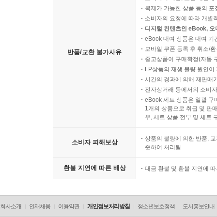
복제가 가능한 상품 등의 포장을 
소비자의 요청에 따라 개별
디지털 컨텐츠인 eBook, 
eBook 대여 상품은 대여 기
모바일 쿠폰 등록 후 취소/환
반품/교환 불가사유
중고상품이 구매확정(자동 
LP상품의 재생 불량 원인이 기
시간의 경과에 의해 재판매가
전자상거래 등에서의 소비자
eBook 세트 상품은 일괄 
1개의 상품으로 취급 및 판매
우, 세트 상품 전부 및 세트
상품의 불량에 의한 반품, 교
소비자 피해보상
준하여 처리됨
환불 지연에 따른 배상
대금 환불 및 환불 지연에 
회사소개
인재채용
이용약관
개인정보처리방침
청소년보호정책
도서홍보안내