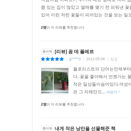
아 장식하면 좋을 것 같아 예약해둔 하트 오너먼트
쯤 있는 집이 많았고 열매를 맺기 전 피워낸 꽃
이제 곧 10월이고, 11월이 되면 꽃 시장은 크리스
있어 이런 저런 꽃들이 피어있는 것을 보는 일도 
그리고 본격적으로 시작되는 크리스마스 쇼핑. 일단 
2명
이 이 리뷰를 추천합니다.
초가 되면 혼자 크리스마스 분위기에 들떠서 이미 작
된다. 슬슬 크리스마스 수업을 위한 커리큘럼도 마
--- p.92
[리뷰] 꼼 데 플레르
종이책
g*****3
2012-05-06
신고
|
|
|
오늘 만든 이 녀석은 눈물 나게 마음에 들어서, 집
플로리스트의 단어는언제부터인
으로 공원 벤치에 앉아 있는데, 옆자리에 계신 할머
다. 꽃을 좋아해서 언젠가는
"안녕."
작은 일상들이숨어있다.여성이라
"안녕하세요~."
은 그 자체만으...
더보기
"꽃이 멋진데!"
"감사해요."
2명
이 이 리뷰를 추천합니다.
"그 꽃, 아가씨가 혹시 잊고 두고 가면 내가 가져가야
"네! 혹시 제가 잊어버리거든, 꼭 가져가세요."
말씀은 그렇게 하시고서 할머니는 귀여운 미소로 인
내게 작은 낭만을 선물해준 책
종이책