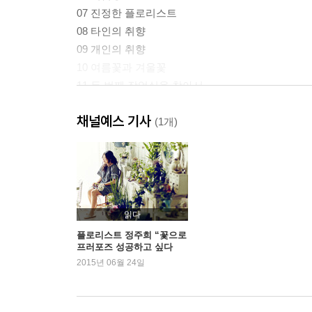
07 진정한 플로리스트
08 타인의 취향
09 개인의 취향
10 여름꽃과 겨울꽃
11 두 번째 작업실을 찾아서
채널예스 기사
***** Flower Lesson (1) ***** 베이직 스타일 부케
(1개)
제2장 [기억의 꽃] Fleurs de la M?moire
01 눈부신 날들
02 순간들
03 마음을 터놓는 작업실
읽다
04 크리스마스 쇼핑
플로리스트 정주희 “꽃으로
프러포즈 성공하고 싶다
05 애벌레의 변신
면…”
2015년 06월 24일
06 색에 대한 색다른 이야기
07 우연, 헬싱키 식물원