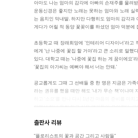
아마도 나는 엄마의 감각에 아빠의 손재주를 물려받
운동신경은 좋지만 노래는 못하는 엄마와 노래 실
는 음치인 막내딸. 하지만 다행히도 엄마의 감각과
게다가 어릴 적 동양 꽃꽂이를 하셨던 엄마 덕분에 
초등학교 때 장래희망에 '인테리어 디자이너'라고 
에게 '난 나중에 꽃집 할 거야'라고 큰 소리로 말했
있다. 대학교 때는 '나중에 꽃집 하는 게 꿈이에요'
'꽃집의 아가씨는 예뻐야 해서 너는 안돼.'
공교롭게도 그때 그 선배들 중 한 명은 지금은 가족이
라는 권유를 했을 때만 해도 '내가 무슨 책'이냐며 
하고 '소모'를 만나 다시 1년간 마음의 준비를 마치
되면서 하나 둘씩 하고 싶은 얘기들이 모아졌다. 
리 행복했고 재미있었다. 처음 출판사에 이메일로 
출판사 리뷰
즐거운 마음으로 작업을 했으니 이 책을 보는 사람
"플로리스트의 꽃과 공간 그리고 사람들"