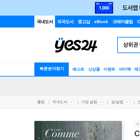
국내도서
외국도서
중고샵
eBook
크레마클럽
C
빠른분야찾기
베스트
신상품
이벤트
바이백
매
웰컴
국내도서
가정 살림
집/살림
소
C