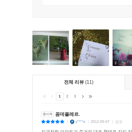
계절마다 달라지는 소재들이 늘 신비롭게 다가옵니
제일 좋아하는 꽃은 아이리스.
달콤한 꽃들, 여름의 클리마티스와 청량한 느낌의 
꽃까지. 작업실을 채우는 꽃의 변화로 새로운 계절
세상에 예쁜 꽃은 수도 없이 많은데 곰곰 생각해보면
이를테면 취향의 문제이다. 무궁무진 로맨틱한 세계
제6장. 그리고 꽃 Mise en Fleurs
신부가 되고 싶은 게 로망일 정도로 아름다운 꽃이
일상에 꽃을 들이는 일이 꼭 어려운 것만은 아닌 
취향은 아닌 것과 같은 이치.
중간중간 넣어주기도 합니다. 공들여 만든 센터피
화기로 옮겨 담으며 새로운 모습으로 만들어줍니다
봄의 꽃 시장에 작약이 만발하면 이 집 저 집에서 작
송이 꽂아두는 것만으로도 분위기가 화사하게 
4
2
도 웃으신다.
마음입니다.
--- p.60
전체 리뷰
(11)
+ Flower Lesson · Beaute et Bonte · Flower Calend
9월. 아직은 낮 기온이 27도까지 올라가고 곡식이
네 가지 구성의 플라워 레슨과 플로리스트의 작업 공
1
2
3
볼까?
꽃 작업을 공유해볼 수 있는 페이지들입니다.
올해는 어쩌다 보니 크리스마스 준비가 다른 때보다
꼼데플레르.
종이책
지 못했는데, 급격하게 나빠지는 시력 덕분에 바느질
y****a
2012-05-07
신고
|
|
|
시작은 야심 찼으나 중간 계절에 너무 바빴나 보다.
잎 오너먼트는 작업실 서랍 안에 고이 모셔두었다
지금처럼 아파트가 주거의 대표 형태로 자리 잡