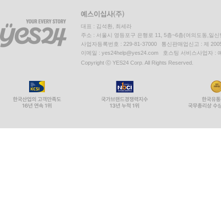
대표 : 김석환, 최세라
주소 : 서울시 영등포구 은행로 11, 5층~6층(여의도동,일신
사업자등록번호 : 229-81-37000 통신판매업신고 : 제 200
이메일 : yes24help@yes24.com 호스팅 서비스사업자 :
Copyright ⓒ YES24 Corp. All Rights Reserved.