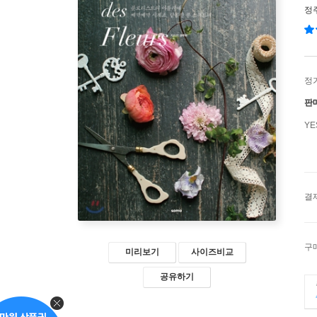
정
정
판
Y
결
구
미리보기
사이즈비교
공유하기