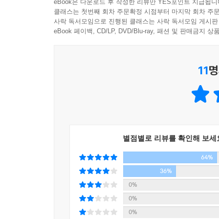
eBook은 다운로드 후 작성한 리뷰만 YES포인트 지급됩니
제2장. 기억의 꽃 Fleurs de la M?moire
클래스는 첫번째 회차 주문확정 시점부터 마지막 회차 주문
--- p.17
저자는 꽃과 함께하는 시간들을 참 좋아합니다. 꽃
사락 독서모임으로 진행된 클래스는 사락 독서모임 게시판
언제 떠올려보아도 기분 좋은 에너지를 선사합니다.
eBook 페이백, CD/LP, DVD/Blu-ray, 패션 및 판매금
항상 꽃과 함께하는 게 일이다 보니, 플로리스트로 살
서로 어우러지는 색을 골라 꽃을 쥐고 있는 오늘도
선물 받으면 어떤 기분일까?' 궁금하기도 하다. 그
받지 못하는 데에 아쉬운 마음은 별로 없다. 세상에
11
명
제3장. 파리의 꽃 Second Vie
해하는 모습을 볼 수 있으니까 그걸로 충분하다고 
파리로 떠났던 시절, 꽃을 배우기 위해 꽃의 학교들
그럼에도 꽃을 선물 받을 수 있는 곳이 있다.
카트린의 학교를 선택했던 것은, 지나고 생각해보
바로 꽃 시장.
접하던 빛나던 시절을 떠올려봅니다. 때로는 맘처럼 
"오늘 기분이다." 하며 너무나 예쁜 호접난을 한 
했지요.
찍고 있으면 슬며시 챙겨 주시기도 하고. 마지막 남
아를 가져다 주신다고 말씀하시더니 며칠 후에 정말 
별점별로 리뷰를 확인해 보세
제4장. 마법의 꽃 Fleur Magique
--- p.36
64%
빈티지 소품 가게나 벼룩시장, 초록의 공원들, 
마음에 담아봅니다. 골목길 구석구석 파리의 플로
36%
가끔 사람들이 물어 온다. 제일 좋아하는 꽃이 뭐예
들고 있으면 다가와 상냥하게 인사를 전하는 파리지엔
0%
그럼 나는 망설임 없이 "아이리스요!"라고 답한다.
0%
글쎄. 좋아하는 데에 이유는 없으니까.
제5장. 사계절의 꽃 Les Quatre Saisons
0%