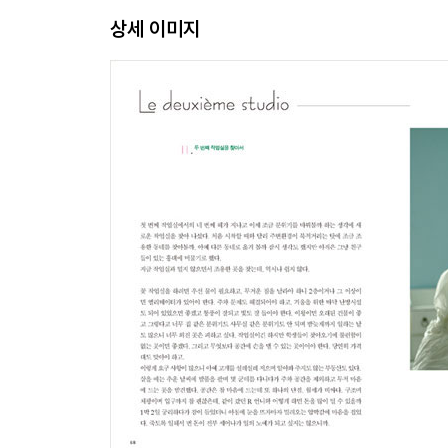
***** Flower Lesson (2) ***** 베이스를 이용한 꽃 
상세 이미지
***** Beaute et Bonte ***** 크리스마스 피스 모음
제3장 [파리의 꽃] Second Vie
01 파리를 걷는다
02 파리행 비행기
03 계단 아래 작업실
04 여행길에 만난 꽃
05 향기의 힐링
***** Flower Lesson (3) ***** 투명 유리 베이스
제4장 [마법의 꽃] Fleur Magique
01 프렌치 스타일
02 꽃을 들고 있으면 파리지엔이 다가온다
03 눈이 즐거운 도시
04 파리의 공원