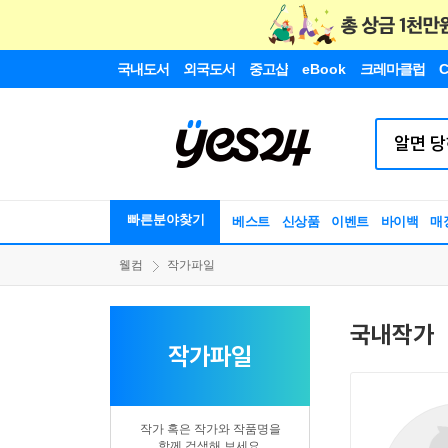
국내도서
외국도서
중고샵
eBook
크레마클럽
C
빠른분야찾기
베스트
신상품
이벤트
바이백
매
웰컴
작가파일
국내작가
작가파일
작가 혹은 작가와 작품명을
함께 검색해 보세요.