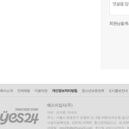
회원님들께
회사소개
인재채용
이용약관
개인정보처리방침
청소년보호정책
도서홍보안내
대표 : 김석환, 최세라
주소 : 서울시 영등포구 은행로 11, 5층~6층(여의도동,일신
사업자등록번호 : 229-81-37000 통신판매업신고 : 제 200
이메일 : yes24help@yes24.com 호스팅 서비스사업자 :