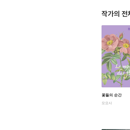
지은 책으
活』로 번
작가의 전
간한 『꽃처
인스타그램 @
꽃들의 순간
모요사